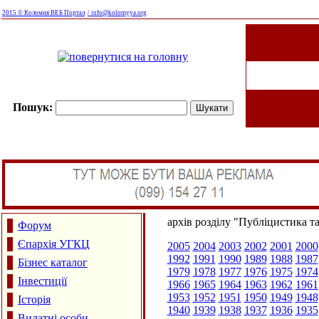
2015 © Коломия ВЕБ Портал
/ info@kolomyya.org
Пошук:
архів розділу "Публіцистика т
Форум
Єпархія УГКЦ
2005
2004
2003
2002
2001
2000
1992
1991
1990
1989
1988
1987
Бізнес каталог
1979
1978
1977
1976
1975
1974
Інвестиції
1966
1965
1964
1963
1962
1961
1953
1952
1951
1950
1949
1948
Історія
1940
1939
1938
1937
1936
1935
Видатні особи