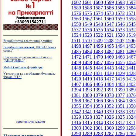
1602
1601
1600
1599
1598
1597
1589
1588
1587
1586
1585
1584
1576
1575
1574
1573
1572
1571
1563
1562
1561
1560
1559
1558
1550
1549
1548
1547
1546
1545
1537
1536
1535
1534
1533
1532
1524
1523
1522
1521
1520
1519
1511
1510
1509
1508
1507
1506
Виробництво еластичної резинки
1498
1497
1496
1495
1494
1493
Виробництво жалюзі, ПКВП "Люкс-
1485
1484
1483
1482
1481
1480
сервіс"
1472
1471
1470
1469
1468
1467
Лікувально-діагностичний центр
"АНДРОМЕД"
1459
1458
1457
1456
1455
1454
1446
1445
1444
1443
1442
1441
Меблі і меблева фурнітура
1433
1432
1431
1430
1429
1428
Утеплення та оздоблення будинків.
Фірма "FTS"
1420
1419
1418
1417
1416
1415
1407
1406
1405
1404
1403
1402
1394
1393
1392
1391
1390
1389
1381
1380
1379
1378
1377
1376
1368
1367
1366
1365
1364
1363
1355
1354
1353
1352
1351
1350
1342
1341
1340
1339
1338
1337
1329
1328
1327
1326
1325
1324
переглянути каталог
1316
1315
1314
1313
1312
1311
1303
1302
1301
1300
1299
1298
1290
1289
1288
1287
1286
1285