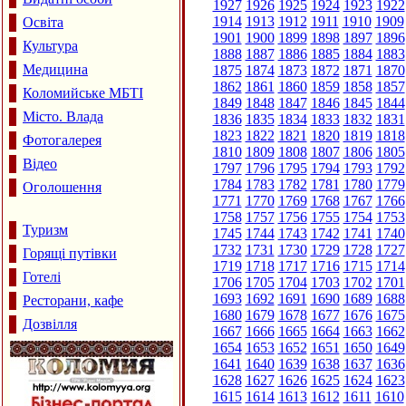
1927
1926
1925
1924
1923
1922
1914
1913
1912
1911
1910
1909
Освіта
1901
1900
1899
1898
1897
1896
Культура
1888
1887
1886
1885
1884
1883
Медицина
1875
1874
1873
1872
1871
1870
1862
1861
1860
1859
1858
1857
Коломийське МБТІ
1849
1848
1847
1846
1845
1844
Місто. Влада
1836
1835
1834
1833
1832
1831
1823
1822
1821
1820
1819
1818
Фотогалерея
1810
1809
1808
1807
1806
1805
Відео
1797
1796
1795
1794
1793
1792
1784
1783
1782
1781
1780
1779
Оголошення
1771
1770
1769
1768
1767
1766
1758
1757
1756
1755
1754
1753
Туризм
1745
1744
1743
1742
1741
1740
1732
1731
1730
1729
1728
1727
Горящі путівки
1719
1718
1717
1716
1715
1714
Готелі
1706
1705
1704
1703
1702
1701
1693
1692
1691
1690
1689
1688
Ресторани, кафе
1680
1679
1678
1677
1676
1675
Дозвілля
1667
1666
1665
1664
1663
1662
1654
1653
1652
1651
1650
1649
1641
1640
1639
1638
1637
1636
1628
1627
1626
1625
1624
1623
1615
1614
1613
1612
1611
1610