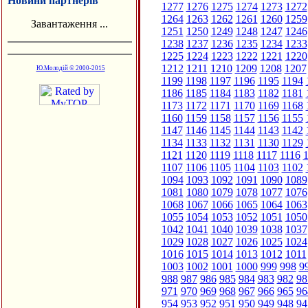
Новини партнерів
1277
1276
1275
1274
1273
1272
1264
1263
1262
1261
1260
1259
Завантаження ...
1251
1250
1249
1248
1247
1246
1238
1237
1236
1235
1234
1233
1225
1224
1223
1222
1221
1220
1212
1211
1210
1209
1208
1207
Ю.Молодій © 2000-2015
1199
1198
1197
1196
1195
1194
1186
1185
1184
1183
1182
1181
1173
1172
1171
1170
1169
1168
1160
1159
1158
1157
1156
1155
1147
1146
1145
1144
1143
1142
1134
1133
1132
1131
1130
1129
1121
1120
1119
1118
1117
1116
1
1107
1106
1105
1104
1103
1102
1094
1093
1092
1091
1090
1089
1081
1080
1079
1078
1077
1076
1068
1067
1066
1065
1064
1063
1055
1054
1053
1052
1051
1050
1042
1041
1040
1039
1038
1037
1029
1028
1027
1026
1025
1024
1016
1015
1014
1013
1012
1011
1003
1002
1001
1000
999
998
9
988
987
986
985
984
983
982
98
971
970
969
968
967
966
965
96
954
953
952
951
950
949
948
94