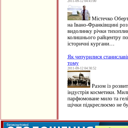
2011-09-12 04:45:00
Містечко Оберт
на Івано-Франківщині ро
видолинку річки тихопли
колишнього райцентру по
історичні кургани…
Як чепурилися станиславів
тому
2011-09-12 04:30:52
Разом із розвит
індустрія косметики. Мил
парфюмоване мило та гелі,
щічки підкреслюємо не 