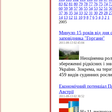
83
82
81
80
79
78
77
76
75
74
7
60
59
58
57
56
55
54
53
52
51
5
37
36
35
34
33
32
31
30
29
28
2
14
13
12
11
10
9
8
7
6
5
4
3
2
1
2005
Минуло 15 років від дня
заповідника "Горгани"
2011-09-13 02:45:04
Неоціненна рол
збереженні рідкісних і з
України. Зокрема, на тери
459 видів судинних рос
Економічний потенціал П
Австрії
2011-09-13 02:30:52
На 11 листопада