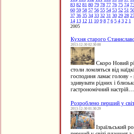
83
82
81
80
79
78
77
76
75
74
7
60
59
58
57
56
55
54
53
52
51
5
37
36
35
34
33
32
31
30
29
28
2
14
13
12
11
10
9
8
7
6
5
4
3
2
1
2005
Кухня старого Станислав
2013-12-30 02:30:00
Скоро Новий рік
столи ломляться від наїд
господиня ламає голову -
здивувати рідних і близь
гастрономічний настрій…
Розроблено перший у сві
2013-12-30 01:30:29
Ізраїльський р
перший у світі планшет з