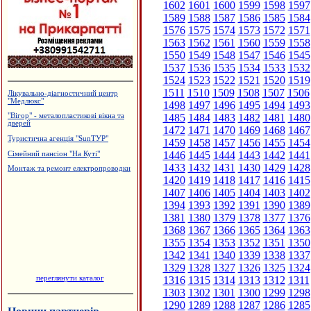
1602
1601
1600
1599
1598
1597
1589
1588
1587
1586
1585
1584
1576
1575
1574
1573
1572
1571
1563
1562
1561
1560
1559
1558
1550
1549
1548
1547
1546
1545
1537
1536
1535
1534
1533
1532
1524
1523
1522
1521
1520
1519
1511
1510
1509
1508
1507
1506
Лікувально-діагностичний центр
"Медлюкс"
1498
1497
1496
1495
1494
1493
1485
1484
1483
1482
1481
1480
"Вігор" - металопластикові вікна та
дверей
1472
1471
1470
1469
1468
1467
Туристична агенція "SunТУР"
1459
1458
1457
1456
1455
1454
1446
1445
1444
1443
1442
1441
Сімейний пансіон "На Куті"
1433
1432
1431
1430
1429
1428
Монтаж та ремонт електропроводки
1420
1419
1418
1417
1416
1415
1407
1406
1405
1404
1403
1402
1394
1393
1392
1391
1390
1389
1381
1380
1379
1378
1377
1376
1368
1367
1366
1365
1364
1363
1355
1354
1353
1352
1351
1350
1342
1341
1340
1339
1338
1337
1329
1328
1327
1326
1325
1324
переглянути каталог
1316
1315
1314
1313
1312
1311
1303
1302
1301
1300
1299
1298
1290
1289
1288
1287
1286
1285