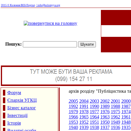
2015 © Коломия ВЕБ Портал
/ info@kolomyya.org
Пошук:
архів розділу "Публіцистика т
Форум
Єпархія УГКЦ
2005
2004
2003
2002
2001
2000
1992
1991
1990
1989
1988
1987
Бізнес каталог
1979
1978
1977
1976
1975
1974
Інвестиції
1966
1965
1964
1963
1962
1961
1953
1952
1951
1950
1949
1948
Історія
1940
1939
1938
1937
1936
1935
Видатні особи