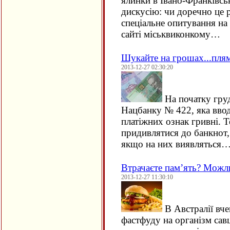
ялинки в Івано-Франківсь
дискусію: чи доречно це 
спеціальне опитування на
сайті міськвиконкому…
Шукайте на грошах...пля
2013-12-27 02:30:20
На початку гру
Нацбанку № 422, яка ввод
платіжних ознак гривні. 
придивлятися до банкнот,
якщо на них виявляться
Втрачаєте пам’ять? Можл
2013-12-27 11:30:10
В Австралії вче
фастфуду на організм савц