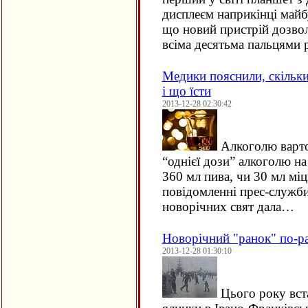
дисплеєм наприкінці майб
що новий пристрій дозвол
всіма десятьма пальцями
Медики пояснили, скільки
і що їсти
2013-12-28 02:30:42
Алкоголю варто 
“однієї дози” алкоголю на
360 мл пива, чи 30 мл мі
повідомленні прес-служб
новорічних свят дала…
Новорічний "ранок" по-р
2013-12-28 01:30:10
Цього року вста