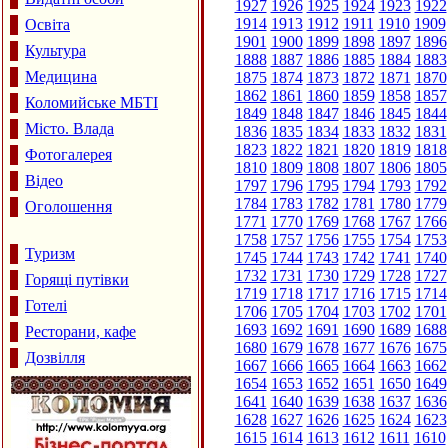
1927
1926
1925
1924
1923
1922
1914
1913
1912
1911
1910
1909
Освіта
1901
1900
1899
1898
1897
1896
Культура
1888
1887
1886
1885
1884
1883
Медицина
1875
1874
1873
1872
1871
1870
1862
1861
1860
1859
1858
1857
Коломийське МБТІ
1849
1848
1847
1846
1845
1844
Місто. Влада
1836
1835
1834
1833
1832
1831
1823
1822
1821
1820
1819
1818
Фотогалерея
1810
1809
1808
1807
1806
1805
Відео
1797
1796
1795
1794
1793
1792
1784
1783
1782
1781
1780
1779
Оголошення
1771
1770
1769
1768
1767
1766
1758
1757
1756
1755
1754
1753
Туризм
1745
1744
1743
1742
1741
1740
1732
1731
1730
1729
1728
1727
Горящі путівки
1719
1718
1717
1716
1715
1714
Готелі
1706
1705
1704
1703
1702
1701
1693
1692
1691
1690
1689
1688
Ресторани, кафе
1680
1679
1678
1677
1676
1675
Дозвілля
1667
1666
1665
1664
1663
1662
1654
1653
1652
1651
1650
1649
1641
1640
1639
1638
1637
1636
1628
1627
1626
1625
1624
1623
1615
1614
1613
1612
1611
1610