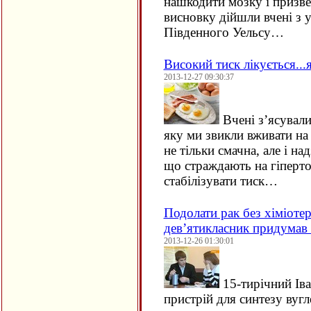
нашкодити мозку і призвес
висновку дійшли вчені з 
Південного Уельсу…
Високий тиск лікується..
2013-12-27 09:30:37
Вчені з’ясували
яку ми звикли вживати на 
не тільки смачна, але і н
що страждають на гіперто
стабілізувати тиск…
Подолати рак без хіміотер
дев’ятикласник придумав 
2013-12-26 01:30:01
15-тирічний Іва
пристрій для синтезу вуг