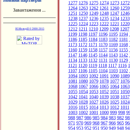
Новини партнерів
1277
1276
1275
1274
1273
1272
1264
1263
1262
1261
1260
1259
Завантаження ...
1251
1250
1249
1248
1247
1246
1238
1237
1236
1235
1234
1233
1225
1224
1223
1222
1221
1220
1212
1211
1210
1209
1208
1207
Ю.Молодій © 2000-2015
1199
1198
1197
1196
1195
1194
1186
1185
1184
1183
1182
1181
1173
1172
1171
1170
1169
1168
1160
1159
1158
1157
1156
1155
1147
1146
1145
1144
1143
1142
1134
1133
1132
1131
1130
1129
1121
1120
1119
1118
1117
1116
1
1107
1106
1105
1104
1103
1102
1094
1093
1092
1091
1090
1089
1081
1080
1079
1078
1077
1076
1068
1067
1066
1065
1064
1063
1055
1054
1053
1052
1051
1050
1042
1041
1040
1039
1038
1037
1029
1028
1027
1026
1025
1024
1016
1015
1014
1013
1012
1011
1003
1002
1001
1000
999
998
9
988
987
986
985
984
983
982
98
971
970
969
968
967
966
965
96
954
953
952
951
950
949
948
94