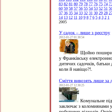
83
82
81
80
79
78
77
76
75
74
7
60
59
58
57
56
55
54
53
52
51
5
37
36
35
34
33
32
31
30
29
28
2
14
13
12
11
10
9
8
7
6
5
4
3
2
1
2005
У садок – лише з реєстру
2012-01-27 01:30:54
Щойно поширила
у Франківську електронно
дитячих садочків, батьки 
коли й навіщо?!.
Сміття вивозять лише за
2012-01-27 12:30:25
Комунальне пі
заключає з коломиянами у
побутових відходів. Окрі