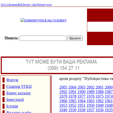
2015 © Коломия ВЕБ Портал
/ info@kolomyya.org
Пошук:
архів розділу "Публіцистика т
Форум
Єпархія УГКЦ
2005
2004
2003
2002
2001
2000
1992
1991
1990
1989
1988
1987
Бізнес каталог
1979
1978
1977
1976
1975
1974
Інвестиції
1966
1965
1964
1963
1962
1961
1953
1952
1951
1950
1949
1948
Історія
1940
1939
1938
1937
1936
1935
Видатні особи