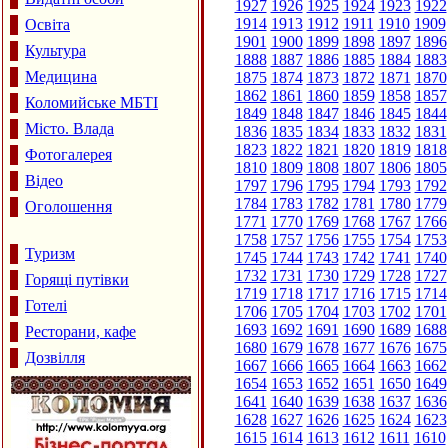
1927
1926
1925
1924
1923
1922
1914
1913
1912
1911
1910
1909
Освіта
1901
1900
1899
1898
1897
1896
Культура
1888
1887
1886
1885
1884
1883
Медицина
1875
1874
1873
1872
1871
1870
1862
1861
1860
1859
1858
1857
Коломийське МБТІ
1849
1848
1847
1846
1845
1844
Місто. Влада
1836
1835
1834
1833
1832
1831
1823
1822
1821
1820
1819
1818
Фотогалерея
1810
1809
1808
1807
1806
1805
Відео
1797
1796
1795
1794
1793
1792
1784
1783
1782
1781
1780
1779
Оголошення
1771
1770
1769
1768
1767
1766
1758
1757
1756
1755
1754
1753
Туризм
1745
1744
1743
1742
1741
1740
1732
1731
1730
1729
1728
1727
Горящі путівки
1719
1718
1717
1716
1715
1714
Готелі
1706
1705
1704
1703
1702
1701
1693
1692
1691
1690
1689
1688
Ресторани, кафе
1680
1679
1678
1677
1676
1675
Дозвілля
1667
1666
1665
1664
1663
1662
1654
1653
1652
1651
1650
1649
1641
1640
1639
1638
1637
1636
1628
1627
1626
1625
1624
1623
1615
1614
1613
1612
1611
1610