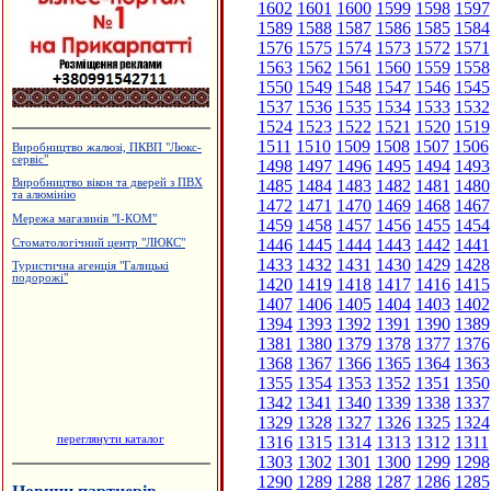
1602
1601
1600
1599
1598
1597
1589
1588
1587
1586
1585
1584
1576
1575
1574
1573
1572
1571
1563
1562
1561
1560
1559
1558
1550
1549
1548
1547
1546
1545
1537
1536
1535
1534
1533
1532
1524
1523
1522
1521
1520
1519
1511
1510
1509
1508
1507
1506
Виробництво жалюзі, ПКВП "Люкс-
сервіс"
1498
1497
1496
1495
1494
1493
1485
1484
1483
1482
1481
1480
Виробництво вікон та дверей з ПВХ
та алюмінію
1472
1471
1470
1469
1468
1467
Мережа магазинів "І-КОМ"
1459
1458
1457
1456
1455
1454
1446
1445
1444
1443
1442
1441
Стоматологічний центр "ЛЮКС"
1433
1432
1431
1430
1429
1428
Туристична агенція "Галицькі
подорожі"
1420
1419
1418
1417
1416
1415
1407
1406
1405
1404
1403
1402
1394
1393
1392
1391
1390
1389
1381
1380
1379
1378
1377
1376
1368
1367
1366
1365
1364
1363
1355
1354
1353
1352
1351
1350
1342
1341
1340
1339
1338
1337
1329
1328
1327
1326
1325
1324
переглянути каталог
1316
1315
1314
1313
1312
1311
1303
1302
1301
1300
1299
1298
1290
1289
1288
1287
1286
1285