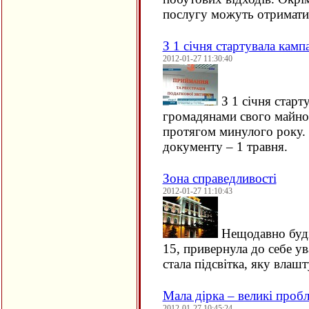
послугу можуть отримат
З 1 січня стартувала камп
2012-01-27 11:30:40
З 1 січня старт
громадянами свого майнов
протягом минулого року. 
документу – 1 травня.
Зона справедливості
2012-01-27 11:10:43
Нещодавно буді
15, привернула до себе у
стала підсвітка, яку вла
Мала дірка – великі проб
2012-01-27 10:45:24