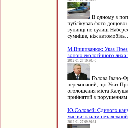
В одному з поп
публікував фото дощової к
зупинці по вулиці Набере
сумніше, ніж автомобіль
М.Вишиванюк: Указ През
зоною екологічного лиха
2012-01-27 10:30:46
Голова Івано-
переконаний, що Указ Пре
оголошення міста Калуша
прийнятий з порушенням 
Ю.Соловей: Єдиного канд
має визначати незалежний
2012-01-27 09:30:31