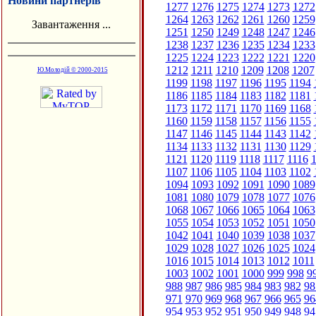
Новини партнерів
1277
1276
1275
1274
1273
1272
1264
1263
1262
1261
1260
1259
Завантаження ...
1251
1250
1249
1248
1247
1246
1238
1237
1236
1235
1234
1233
1225
1224
1223
1222
1221
1220
1212
1211
1210
1209
1208
1207
Ю.Молодій © 2000-2015
1199
1198
1197
1196
1195
1194
1186
1185
1184
1183
1182
1181
1173
1172
1171
1170
1169
1168
1160
1159
1158
1157
1156
1155
1147
1146
1145
1144
1143
1142
1134
1133
1132
1131
1130
1129
1121
1120
1119
1118
1117
1116
1
1107
1106
1105
1104
1103
1102
1094
1093
1092
1091
1090
1089
1081
1080
1079
1078
1077
1076
1068
1067
1066
1065
1064
1063
1055
1054
1053
1052
1051
1050
1042
1041
1040
1039
1038
1037
1029
1028
1027
1026
1025
1024
1016
1015
1014
1013
1012
1011
1003
1002
1001
1000
999
998
9
988
987
986
985
984
983
982
98
971
970
969
968
967
966
965
96
954
953
952
951
950
949
948
94