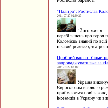
Ростислав Заремба.
"Палітра": Ростислав Кол
2011-07-27 02:30:25
“
Його життя – т
перебільшень про героя п
Коломієць знаний по всій 
цікавий режисер, театроз
Пробний варіант біометр
запроваджувати вже за кіл
2011-07-27 02:10:15
Україна виконує 
Євросоюзом візового ре
приймаються нові законод
іноземців в Україну чи 