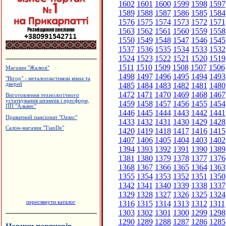
1602
1601
1600
1599
1598
1597
1589
1588
1587
1586
1585
1584
1576
1575
1574
1573
1572
1571
1563
1562
1561
1560
1559
1558
1550
1549
1548
1547
1546
1545
1537
1536
1535
1534
1533
1532
1524
1523
1522
1521
1520
1519
1511
1510
1509
1508
1507
1506
Магазин "Жалюзі"
1498
1497
1496
1495
1494
1493
"Вігор" - металопластикові вікна та
1485
1484
1483
1482
1481
1480
дверей
1472
1471
1470
1469
1468
1467
Виготовлення технологічного
устаткування штампів і пресформ,
1459
1458
1457
1456
1455
1454
ПП "Альянс"
1446
1445
1444
1443
1442
1441
Приватний пансіонат "Оазис"
1433
1432
1431
1430
1429
1428
Салон-магазин "TianDe"
1420
1419
1418
1417
1416
1415
1407
1406
1405
1404
1403
1402
1394
1393
1392
1391
1390
1389
1381
1380
1379
1378
1377
1376
1368
1367
1366
1365
1364
1363
1355
1354
1353
1352
1351
1350
1342
1341
1340
1339
1338
1337
1329
1328
1327
1326
1325
1324
переглянути каталог
1316
1315
1314
1313
1312
1311
1303
1302
1301
1300
1299
1298
1290
1289
1288
1287
1286
1285