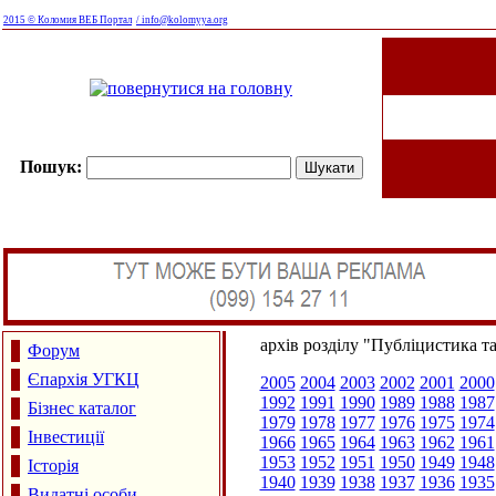
2015 © Коломия ВЕБ Портал
/ info@kolomyya.org
Пошук:
архів розділу "Публіцистика т
Форум
Єпархія УГКЦ
2005
2004
2003
2002
2001
2000
1992
1991
1990
1989
1988
1987
Бізнес каталог
1979
1978
1977
1976
1975
1974
Інвестиції
1966
1965
1964
1963
1962
1961
1953
1952
1951
1950
1949
1948
Історія
1940
1939
1938
1937
1936
1935
Видатні особи