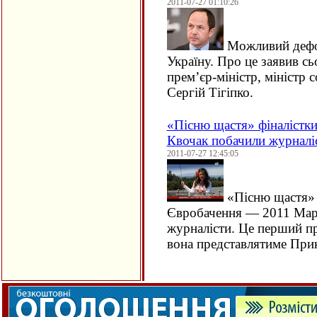
2011-07-27 01:10:26
Можливий дефо
Україну. Про це заявив сь
прем’єр-міністр, міністр 
Сергій Тігіпко.
«Пісню щастя» фіналістк
Квочак побачили журналі
2011-07-27 12:45:05
«Пісню щастя» 
Євробачення — 2011 Мар
журналісти. Це перший пр
вона представлятиме Пр