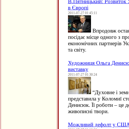
В.Пятницький: Розвиток У
в Європі
2011-07-27 01:45:11
Впродовж останн
посідає місце одного з п
економічних партнерів Ук
та світу.
Художниця Ольга Денисюк
виставку
2011-07-27 01:30:24
“
Духовне і зем
представила у Коломиї с
Денисюк. Її роботи – це д
живописні твори.
Можливий дефолт у США 