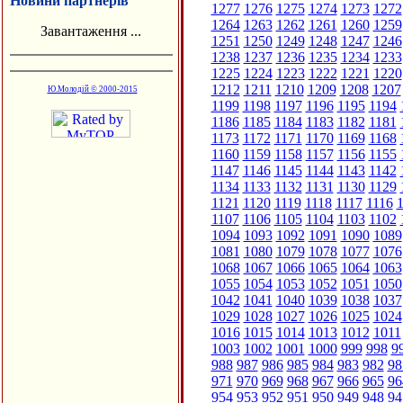
Новини партнерів
1277
1276
1275
1274
1273
1272
1264
1263
1262
1261
1260
1259
Завантаження ...
1251
1250
1249
1248
1247
1246
1238
1237
1236
1235
1234
1233
1225
1224
1223
1222
1221
1220
1212
1211
1210
1209
1208
1207
Ю.Молодій © 2000-2015
1199
1198
1197
1196
1195
1194
1186
1185
1184
1183
1182
1181
1173
1172
1171
1170
1169
1168
1160
1159
1158
1157
1156
1155
1147
1146
1145
1144
1143
1142
1134
1133
1132
1131
1130
1129
1121
1120
1119
1118
1117
1116
1
1107
1106
1105
1104
1103
1102
1094
1093
1092
1091
1090
1089
1081
1080
1079
1078
1077
1076
1068
1067
1066
1065
1064
1063
1055
1054
1053
1052
1051
1050
1042
1041
1040
1039
1038
1037
1029
1028
1027
1026
1025
1024
1016
1015
1014
1013
1012
1011
1003
1002
1001
1000
999
998
9
988
987
986
985
984
983
982
98
971
970
969
968
967
966
965
96
954
953
952
951
950
949
948
94