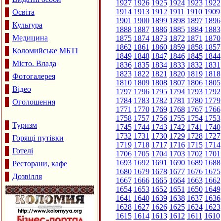
1927
1926
1925
1924
1923
1922
1914
1913
1912
1911
1910
1909
Освіта
1901
1900
1899
1898
1897
1896
Культура
1888
1887
1886
1885
1884
1883
Медицина
1875
1874
1873
1872
1871
1870
1862
1861
1860
1859
1858
1857
Коломийське МБТІ
1849
1848
1847
1846
1845
1844
Місто. Влада
1836
1835
1834
1833
1832
1831
1823
1822
1821
1820
1819
1818
Фотогалерея
1810
1809
1808
1807
1806
1805
Відео
1797
1796
1795
1794
1793
1792
1784
1783
1782
1781
1780
1779
Оголошення
1771
1770
1769
1768
1767
1766
1758
1757
1756
1755
1754
1753
Туризм
1745
1744
1743
1742
1741
1740
1732
1731
1730
1729
1728
1727
Горящі путівки
1719
1718
1717
1716
1715
1714
Готелі
1706
1705
1704
1703
1702
1701
1693
1692
1691
1690
1689
1688
Ресторани, кафе
1680
1679
1678
1677
1676
1675
Дозвілля
1667
1666
1665
1664
1663
1662
1654
1653
1652
1651
1650
1649
1641
1640
1639
1638
1637
1636
1628
1627
1626
1625
1624
1623
1615
1614
1613
1612
1611
1610