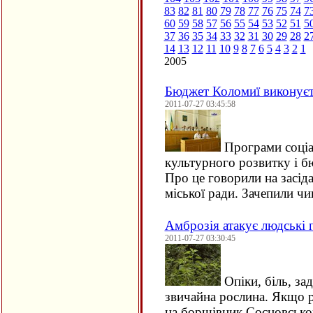
83
82
81
80
79
78
77
76
75
74
7
60
59
58
57
56
55
54
53
52
51
5
37
36
35
34
33
32
31
30
29
28
2
14
13
12
11
10
9
8
7
6
5
4
3
2
1
2005
Бюджет Коломиї виконуєт
2011-07-27 03:45:58
Програми соціа
культурного розвитку і 
Про це говорили на засід
міської ради. Зачепили ч
Амброзія атакує людські
2011-07-27 03:30:45
Опіки, біль, за
звичайна рослина. Якщо 
на борщівник Сосновськог