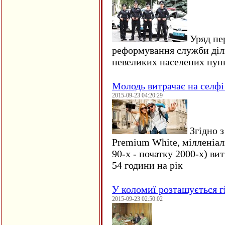
Уряд пер
реформування служби діл
невеликих населених пун
Молодь витрачає на селфі 
2015-09-23 04:20:29
Згідно з
Premium White, мілленіал
90-х - початку 2000-х) ви
54 години на рік
У коломиї розташується г
2015-09-23 02:50:02