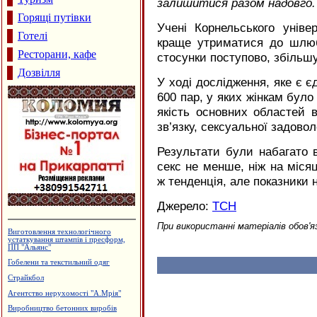
залишитися разом надовго.
Горящі путівки
Учені Корнельського унів
Готелі
краще утриматися до шлюб
Ресторани, кафе
стосунки поступово, збільшу
Дозвілля
У ході дослідження, яке є є
600 пар, у яких жінкам було
якість основних областей в
зв’язку, сексуальної задовол
Результати були набагато в
секс не менше, ніж на місяц
ж тенденція, але показники 
Джерело:
ТСН
При використанні матеріалів обов'я
Салон-магазин "Меблі"
Стоматологічний центр "ЛЮКС"
Лікувально-діагностичний центр
"Поліфарм"
Садиба зеленого туризму "Магнолія"
Гуртовня канцтоварів