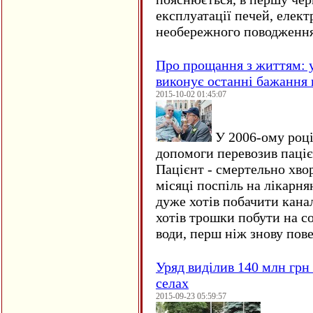
експлуатації печей, елект
необережного поводження
Про прощання з життям: у
виконує останні бажання 
2015-10-02 01:45:07
У 2006-ому році 
допомоги перевозив пацієн
Пацієнт - смертельно хво
місяці поспіль на лікарня
дуже хотів побачити кана
хотів трошки побути на со
води, перш ніж знову пове
Уряд виділив 140 млн грн
селах
2015-09-23 05:59:57