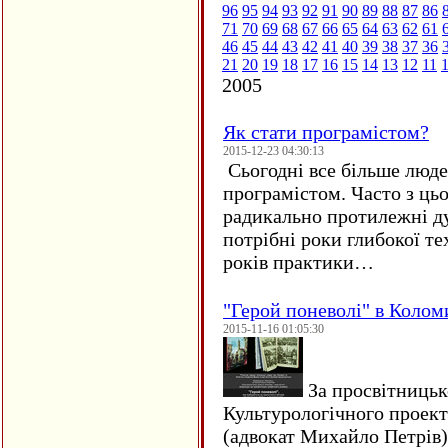
96
95
94
93
92
91
90
89
88
87
86
71
70
69
68
67
66
65
64
63
62
61
46
45
44
43
42
41
40
39
38
37
36
21
20
19
18
17
16
15
14
13
12
11
2005
Як стати програмістом?
2015-12-23 04:30:13
Сьогодні все більше люде
програмістом. Часто з ць
радикально протилежні ду
потрібні роки глибокої те
років практики…
"Герой поневолі" в Колом
2015-11-16 01:05:30
За просвітницько
Культурологічного проект
(адвокат Михайло Петрів)