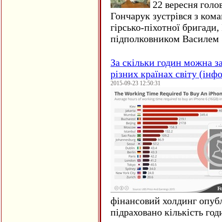
22 вересня голо
Гончарук зустрівся з ком
гірсько-піхотної бригади,
підполковником Василем 
За скільки годин можна з
різних країнах світу (інф
2015-09-23 12:50:31
фінансовий холдинг опубл
підраховано кількість год