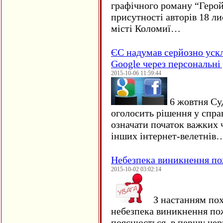
графічного роману “Герой 
присутності авторів 18 ли
місті Коломиї…
ЄC надумав серйозно уск
Google через персональні 
2015-10-06 11:59:44
6 жовтня Су
оголосить рішення у спра
означати початок важких ч
інших інтернет-велетнів
Небезпека виникнення п
2015-10-02 03:02:14
З настанням пох
небезпека виникнення по
пояснюється, в першу чер