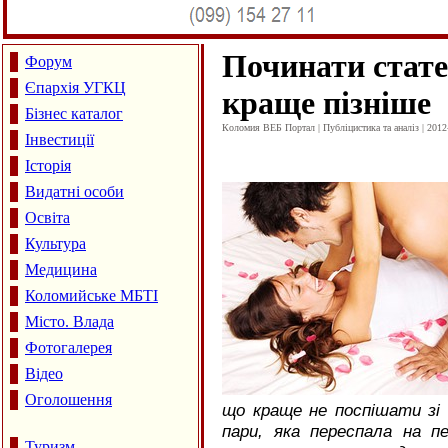
Починати стате
Форум
Єпархія УГКЦ
краще пізніше
Бізнес каталог
Коломия ВЕБ Портал | Публіцистика та аналіз | 2012
Інвестиції
Історія
Видатні особи
Освіта
Культура
Медицина
Коломийське МБТІ
Місто. Влада
Фотогалерея
Відео
Оголошення
що краще не поспішати з
пари, яка переспала на п
Туризм