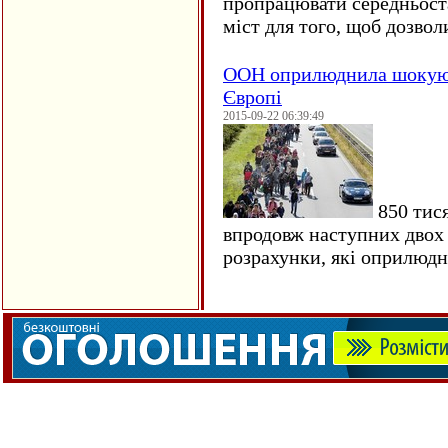
пропрацювати середньост
міст для того, щоб дозволи
ООН оприлюднила шокуюч
Європі
2015-09-22 06:39:49
850 тися
впродовж наступних двох 
розрахунки, які оприлюд