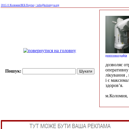
2015 © Коломия ВЕБ Портал
/ info@kolomyya.org
рентгенографія
дозволяє о
оперативну 
Пошук:
лікування ,
і є максима
здоров’я.
м.Коломия, 