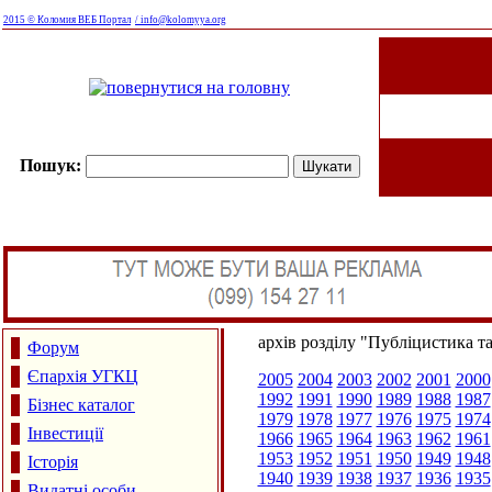
2015 © Коломия ВЕБ Портал
/ info@kolomyya.org
Пошук:
архів розділу "Публіцистика т
Форум
Єпархія УГКЦ
2005
2004
2003
2002
2001
2000
1992
1991
1990
1989
1988
1987
Бізнес каталог
1979
1978
1977
1976
1975
1974
Інвестиції
1966
1965
1964
1963
1962
1961
1953
1952
1951
1950
1949
1948
Історія
1940
1939
1938
1937
1936
1935
Видатні особи