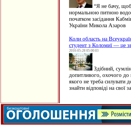
“
Я не бачу, що
нормальною питною водою”
початком засідання Кабмі
України Микола Азаров
Коли область на Всеукраїн
студент з Коломиї — це з
2010-05-28 05:00:03
Здібний, сумлін
допитливого, охочого до п
якого не треба силувати до
знайти відповіді на свої з