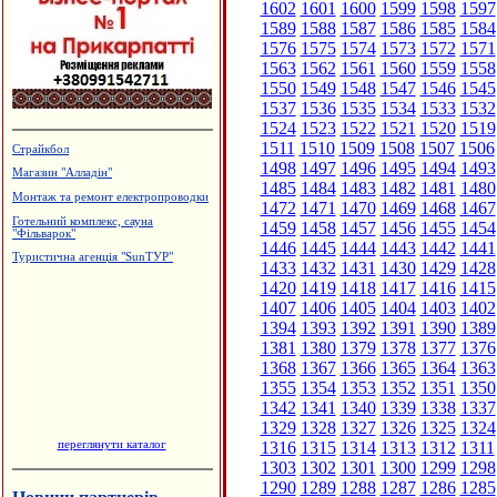
1602
1601
1600
1599
1598
1597
1589
1588
1587
1586
1585
1584
1576
1575
1574
1573
1572
1571
1563
1562
1561
1560
1559
1558
1550
1549
1548
1547
1546
1545
1537
1536
1535
1534
1533
1532
1524
1523
1522
1521
1520
1519
1511
1510
1509
1508
1507
1506
Страйкбол
1498
1497
1496
1495
1494
1493
Магазин "Алладін"
1485
1484
1483
1482
1481
1480
Монтаж та ремонт електропроводки
1472
1471
1470
1469
1468
1467
Готельний комплекс, сауна
1459
1458
1457
1456
1455
1454
"Фільварок"
1446
1445
1444
1443
1442
1441
Туристична агенція "SunТУР"
1433
1432
1431
1430
1429
1428
1420
1419
1418
1417
1416
1415
1407
1406
1405
1404
1403
1402
1394
1393
1392
1391
1390
1389
1381
1380
1379
1378
1377
1376
1368
1367
1366
1365
1364
1363
1355
1354
1353
1352
1351
1350
1342
1341
1340
1339
1338
1337
1329
1328
1327
1326
1325
1324
переглянути каталог
1316
1315
1314
1313
1312
1311
1303
1302
1301
1300
1299
1298
1290
1289
1288
1287
1286
1285