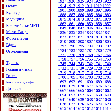
1927
1926
1925
1924
1923
1922
1914
1913
1912
1911
1910
1909
Освіта
1901
1900
1899
1898
1897
1896
Культура
1888
1887
1886
1885
1884
1883
Медицина
1875
1874
1873
1872
1871
1870
1862
1861
1860
1859
1858
1857
Коломийське МБТІ
1849
1848
1847
1846
1845
1844
Місто. Влада
1836
1835
1834
1833
1832
1831
1823
1822
1821
1820
1819
1818
Фотогалерея
1810
1809
1808
1807
1806
1805
Відео
1797
1796
1795
1794
1793
1792
1784
1783
1782
1781
1780
1779
Оголошення
1771
1770
1769
1768
1767
1766
1758
1757
1756
1755
1754
1753
Туризм
1745
1744
1743
1742
1741
1740
1732
1731
1730
1729
1728
1727
Горящі путівки
1719
1718
1717
1716
1715
1714
Готелі
1706
1705
1704
1703
1702
1701
1693
1692
1691
1690
1689
1688
Ресторани, кафе
1680
1679
1678
1677
1676
1675
Дозвілля
1667
1666
1665
1664
1663
1662
1654
1653
1652
1651
1650
1649
1641
1640
1639
1638
1637
1636
1628
1627
1626
1625
1624
1623
1615
1614
1613
1612
1611
1610