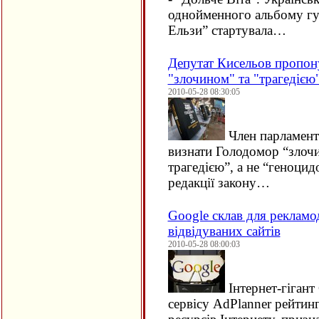
однойменного альбому гу
Ельзи” стартувала…
Депутат Кисельов пропон
"злочином" та "трагедією"
2010-05-28 08:30:05
Член парламент
визнати Голодомор “злоч
трагедією”, а не “геноцид
редакції закону…
Google склав для рекламо
відвідуваних сайтів
2010-05-28 08:00:03
Інтернет-гігант
сервісу AdPlanner рейтин