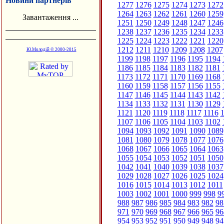
Новини партнерів
1277
1276
1275
1274
1273
1272
1264
1263
1262
1261
1260
1259
Завантаження ...
1251
1250
1249
1248
1247
1246
1238
1237
1236
1235
1234
1233
1225
1224
1223
1222
1221
1220
1212
1211
1210
1209
1208
1207
Ю.Молодій © 2000-2015
1199
1198
1197
1196
1195
1194
1186
1185
1184
1183
1182
1181
1173
1172
1171
1170
1169
1168
1160
1159
1158
1157
1156
1155
1147
1146
1145
1144
1143
1142
1134
1133
1132
1131
1130
1129
1121
1120
1119
1118
1117
1116
1
1107
1106
1105
1104
1103
1102
1094
1093
1092
1091
1090
1089
1081
1080
1079
1078
1077
1076
1068
1067
1066
1065
1064
1063
1055
1054
1053
1052
1051
1050
1042
1041
1040
1039
1038
1037
1029
1028
1027
1026
1025
1024
1016
1015
1014
1013
1012
1011
1003
1002
1001
1000
999
998
9
988
987
986
985
984
983
982
98
971
970
969
968
967
966
965
96
954
953
952
951
950
949
948
94