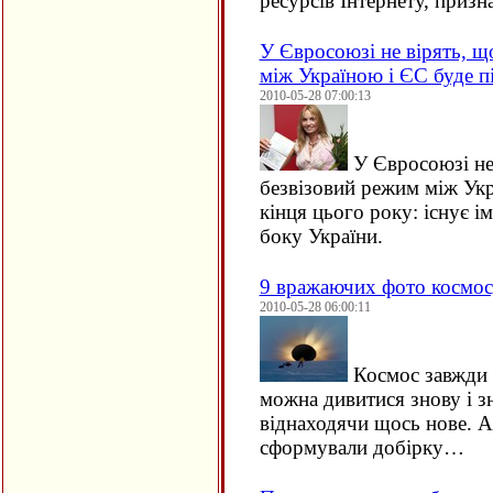
ресурсів Інтернету, призн
У Євросоюзі не вірять, щ
між Україною і ЄС буде п
2010-05-28 07:00:13
У Євросоюзі не 
безвізовий режим між Укр
кінця цього року: існує і
боку України.
9 вражаючих фото космо
2010-05-28 06:00:11
Космос завжди в
можна дивитися знову і з
віднаходячи щось нове. А
сформували добірку…