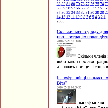
83
82
81
80
79
78
77
76
75
74
7
60
59
58
57
56
55
54
53
52
51
5
37
36
35
34
33
32
31
30
29
28
2
14
13
12
11
10
9
8
7
6
5
4
3
2
1
2005
Скільки членів уряду дове
про люстрацію почав діят
2010-05-28 10:00:04
Скільки членів 
якби закон про люстрацію 
дізналась про це. Перша в
Іванофранківці на власні 
Віта"
2010-05-28 09:00:35
Іванофранківці 
- “Дольче Віта”. Українсь