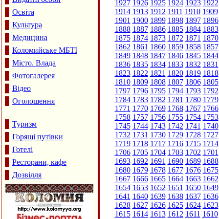
1927
1926
1925
1924
1923
1922
1914
1913
1912
1911
1910
1909
Освіта
1901
1900
1899
1898
1897
1896
Культура
1888
1887
1886
1885
1884
1883
Медицина
1875
1874
1873
1872
1871
1870
1862
1861
1860
1859
1858
1857
Коломийське МБТІ
1849
1848
1847
1846
1845
1844
Місто. Влада
1836
1835
1834
1833
1832
1831
1823
1822
1821
1820
1819
1818
Фотогалерея
1810
1809
1808
1807
1806
1805
Відео
1797
1796
1795
1794
1793
1792
1784
1783
1782
1781
1780
1779
Оголошення
1771
1770
1769
1768
1767
1766
1758
1757
1756
1755
1754
1753
Туризм
1745
1744
1743
1742
1741
1740
1732
1731
1730
1729
1728
1727
Горящі путівки
1719
1718
1717
1716
1715
1714
Готелі
1706
1705
1704
1703
1702
1701
1693
1692
1691
1690
1689
1688
Ресторани, кафе
1680
1679
1678
1677
1676
1675
Дозвілля
1667
1666
1665
1664
1663
1662
1654
1653
1652
1651
1650
1649
1641
1640
1639
1638
1637
1636
1628
1627
1626
1625
1624
1623
1615
1614
1613
1612
1611
1610