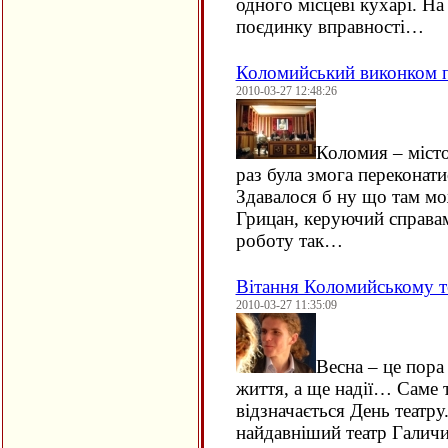
одного місцеві кухарі. Н
поєдинку вправності…
Коломийський виконком п
2010-03-27 12:48:26
Коломия – міст
раз була змога переконат
Здавалося б ну що там мо
Грицан, керуючий справа
роботу так…
Вітання Коломийському т
2010-03-27 11:35:09
Весна – це пора
життя, а ще надії… Саме 
відзначається День театр
найдавніший театр Галич