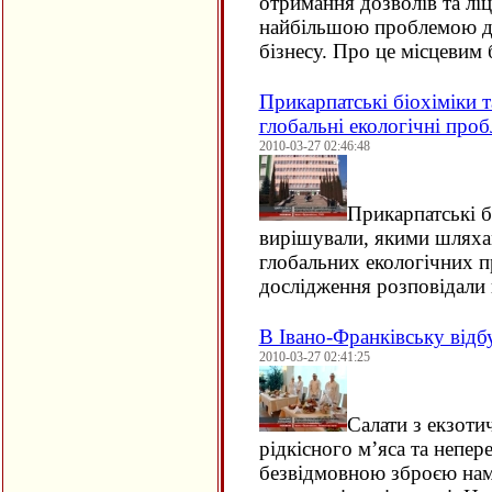
отримання дозволів та ліц
найбільшою проблемою дл
бізнесу. Про це місцеви
Прикарпатські біохіміки 
глобальні екологічні проб
2010-03-27 02:46:48
Прикарпатські б
вирішували, якими шляха
глобальних екологічних п
дослідження розповідали
В Івано-Франківську відб
2010-03-27 02:41:25
Салати з екзоти
рідкісного м’яса та непер
безвідмовною зброєю нам