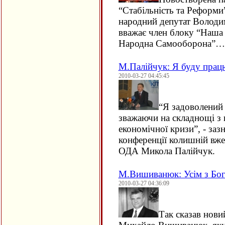
“Стабільність та Реформи
народний депутат Володи
вважає член блоку “Наша 
Народна Самооборона”…
М.Палійчук: Я буду прац
2010-03-27 04:45:45
“
Я задоволений 
зважаючи на складнощі з п
економічної кризи”, - заз
конференції колишній вже
ОДА Микола Палійчук.
М.Вишиванюк: Усім з Бог
2010-03-27 04:36:09
Так сказав нови