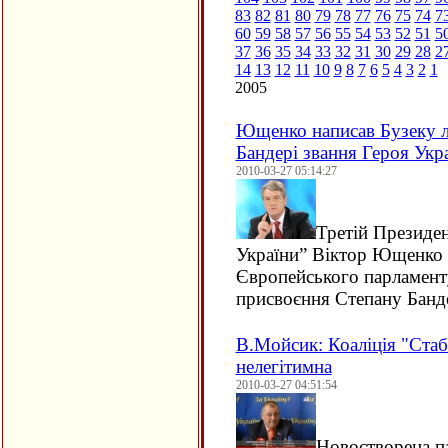
83
82
81
80
79
78
77
76
75
74
7
60
59
58
57
56
55
54
53
52
51
5
37
36
35
34
33
32
31
30
29
28
2
14
13
12
11
10
9
8
7
6
5
4
3
2
1
2005
Ющенко написав Бузеку л
Бандері звання Героя Укр
2010-03-27 05:14:27
Третій Президен
України” Віктор Ющенко 
Європейського парламент
присвоєння Степану Банде
В.Мойсик: Коаліція "Стаб
нелегітимна
2010-03-27 04:51:54
Новостворена па