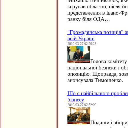
Михайло Вишиванюк, який
керував областю, після й
представлення в Івано-Фр
ранку біля ОДА…
"Громадянська позиція" а
всій Україні
2010-03-27 02:59:23
Голова комітету
національної безпеки і о
опозицію. Щоправда, зовс
анонсувала Тимошенко.
Що є найбільшою проблем
бізнесу
2010-03-27 02:52:09
Податки і збори