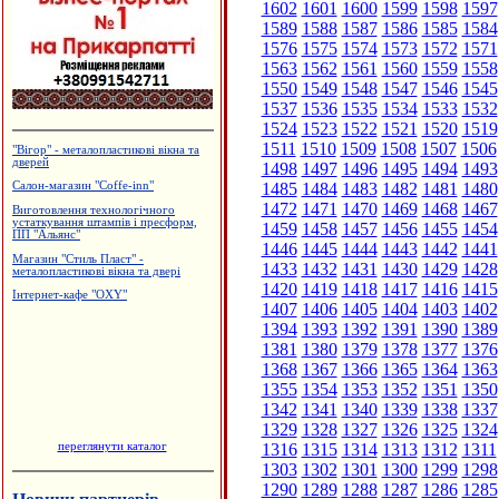
1602
1601
1600
1599
1598
1597
1589
1588
1587
1586
1585
1584
1576
1575
1574
1573
1572
1571
1563
1562
1561
1560
1559
1558
1550
1549
1548
1547
1546
1545
1537
1536
1535
1534
1533
1532
1524
1523
1522
1521
1520
1519
1511
1510
1509
1508
1507
1506
"Вігор" - металопластикові вікна та
дверей
1498
1497
1496
1495
1494
1493
1485
1484
1483
1482
1481
1480
Салон-магазин "Coffe-inn"
1472
1471
1470
1469
1468
1467
Виготовлення технологічного
устаткування штампів і пресформ,
1459
1458
1457
1456
1455
1454
ПП "Альянс"
1446
1445
1444
1443
1442
1441
Магазин "Стиль Пласт" -
1433
1432
1431
1430
1429
1428
металопластикові вікна та двері
1420
1419
1418
1417
1416
1415
Інтернет-кафе "OXY"
1407
1406
1405
1404
1403
1402
1394
1393
1392
1391
1390
1389
1381
1380
1379
1378
1377
1376
1368
1367
1366
1365
1364
1363
1355
1354
1353
1352
1351
1350
1342
1341
1340
1339
1338
1337
1329
1328
1327
1326
1325
1324
переглянути каталог
1316
1315
1314
1313
1312
1311
1303
1302
1301
1300
1299
1298
1290
1289
1288
1287
1286
1285