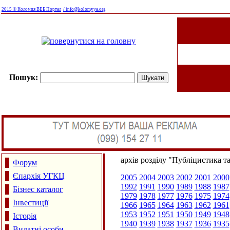
2015 © Коломия ВЕБ Портал
/ info@kolomyya.org
Пошук:
архів розділу "Публіцистика т
Форум
Єпархія УГКЦ
2005
2004
2003
2002
2001
2000
1992
1991
1990
1989
1988
1987
Бізнес каталог
1979
1978
1977
1976
1975
1974
Інвестиції
1966
1965
1964
1963
1962
1961
1953
1952
1951
1950
1949
1948
Історія
1940
1939
1938
1937
1936
1935
Видатні особи