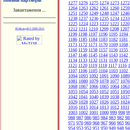
Новини партнерів
1277
1276
1275
1274
1273
1272
1264
1263
1262
1261
1260
1259
Завантаження ...
1251
1250
1249
1248
1247
1246
1238
1237
1236
1235
1234
1233
1225
1224
1223
1222
1221
1220
1212
1211
1210
1209
1208
1207
Ю.Молодій © 2000-2015
1199
1198
1197
1196
1195
1194
1186
1185
1184
1183
1182
1181
1173
1172
1171
1170
1169
1168
1160
1159
1158
1157
1156
1155
1147
1146
1145
1144
1143
1142
1134
1133
1132
1131
1130
1129
1121
1120
1119
1118
1117
1116
1
1107
1106
1105
1104
1103
1102
1094
1093
1092
1091
1090
1089
1081
1080
1079
1078
1077
1076
1068
1067
1066
1065
1064
1063
1055
1054
1053
1052
1051
1050
1042
1041
1040
1039
1038
1037
1029
1028
1027
1026
1025
1024
1016
1015
1014
1013
1012
1011
1003
1002
1001
1000
999
998
9
988
987
986
985
984
983
982
98
971
970
969
968
967
966
965
96
954
953
952
951
950
949
948
94