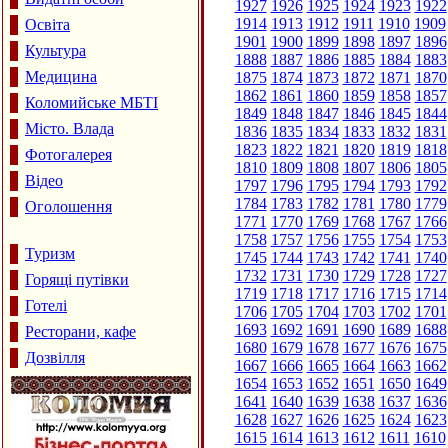
1927
1926
1925
1924
1923
1922
1914
1913
1912
1911
1910
1909
Освіта
1901
1900
1899
1898
1897
1896
Культура
1888
1887
1886
1885
1884
1883
Медицина
1875
1874
1873
1872
1871
1870
1862
1861
1860
1859
1858
1857
Коломийське МБТІ
1849
1848
1847
1846
1845
1844
Місто. Влада
1836
1835
1834
1833
1832
1831
1823
1822
1821
1820
1819
1818
Фотогалерея
1810
1809
1808
1807
1806
1805
Відео
1797
1796
1795
1794
1793
1792
1784
1783
1782
1781
1780
1779
Оголошення
1771
1770
1769
1768
1767
1766
1758
1757
1756
1755
1754
1753
Туризм
1745
1744
1743
1742
1741
1740
1732
1731
1730
1729
1728
1727
Горящі путівки
1719
1718
1717
1716
1715
1714
Готелі
1706
1705
1704
1703
1702
1701
1693
1692
1691
1690
1689
1688
Ресторани, кафе
1680
1679
1678
1677
1676
1675
Дозвілля
1667
1666
1665
1664
1663
1662
1654
1653
1652
1651
1650
1649
1641
1640
1639
1638
1637
1636
1628
1627
1626
1625
1624
1623
1615
1614
1613
1612
1611
1610