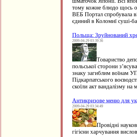
шматочок Японії. Всі япон
тому кожне блюдо щось о
ВЕБ Портал спробувала ві
єдиний в Коломиї суші-ба
Польща: Зруйнований хре
2009-04-29 03:39:36
Товариство депо
польської сторони з’ясув
знаку загиблим воїнам УП
Підкарпатського воєводст
скоїли акт вандалізму на 
Антикризове меню для ук
2009-04-29 03:34:49
Провідні науковц
гігієни харчування вислов