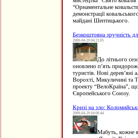
мистецтва “Свято ковалів
“Орнаментальне ковальств
демонстрації ковальськог
майдані Шептицького.
Безкоштовна зручність дл
2009-04-29 04:21:05
До літнього сез
оновлено п’ять придорожн
туристів. Нові дерев’яні
Ворохті, Микуличині та Та
проекту “ВелоКраїна”, що
Європейського Союзу.
Кризі на зло: Коломийськ
2009-04-29 04:06:44
Мабуть, кожне я