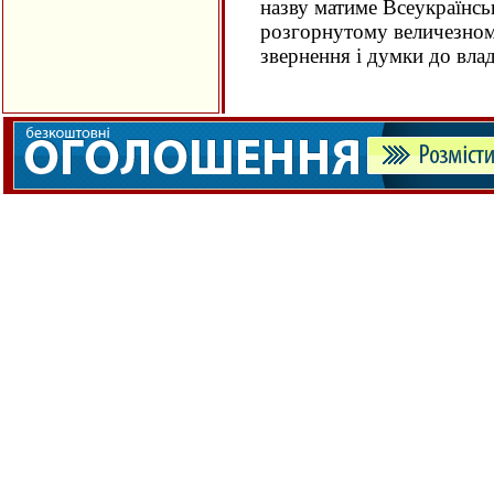
назву матиме Всеукраїнсь
розгорнутому величезному
звернення і думки до влад