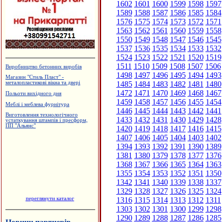
1602
1601
1600
1599
1598
1597
1589
1588
1587
1586
1585
1584
1576
1575
1574
1573
1572
1571
1563
1562
1561
1560
1559
1558
1550
1549
1548
1547
1546
1545
1537
1536
1535
1534
1533
1532
1524
1523
1522
1521
1520
1519
1511
1510
1509
1508
1507
1506
Виробництво бетонних виробів
1498
1497
1496
1495
1494
1493
Магазин "Стиль Пласт" -
1485
1484
1483
1482
1481
1480
металопластикові вікна та двері
1472
1471
1470
1469
1468
1467
Польоти вихідного дня
1459
1458
1457
1456
1455
1454
Меблі і меблева фурнітура
1446
1445
1444
1443
1442
1441
Виготовлення технологічного
1433
1432
1431
1430
1429
1428
устаткування штампів і пресформ,
ПП "Альянс"
1420
1419
1418
1417
1416
1415
1407
1406
1405
1404
1403
1402
1394
1393
1392
1391
1390
1389
1381
1380
1379
1378
1377
1376
1368
1367
1366
1365
1364
1363
1355
1354
1353
1352
1351
1350
1342
1341
1340
1339
1338
1337
1329
1328
1327
1326
1325
1324
переглянути каталог
1316
1315
1314
1313
1312
1311
1303
1302
1301
1300
1299
1298
1290
1289
1288
1287
1286
1285