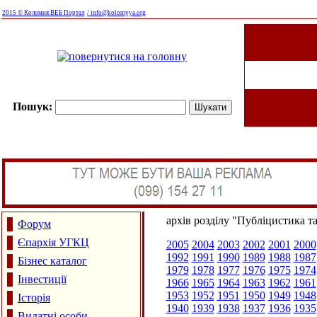
2015 © Коломия ВЕБ Портал
/ info@kolomyya.org
Пошук:
архів розділу "Публіцистика т
Форум
Єпархія УГКЦ
2005
2004
2003
2002
2001
2000
1992
1991
1990
1989
1988
1987
Бізнес каталог
1979
1978
1977
1976
1975
1974
Інвестиції
1966
1965
1964
1963
1962
1961
1953
1952
1951
1950
1949
1948
Історія
1940
1939
1938
1937
1936
1935
Видатні особи