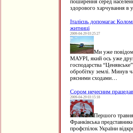
поширення серед населен
здорового харчування в 
Італієць допомагає Колом
житниці
2009-04-29 03:25:27
Ми уже повідомл
МАУРІ, який ось уже дру
господарства “Ценявське”
обробітку землі. Минув ч
рясними сходами…
Сором нечесним працеда
2009-04-29 03:15:18
Першого травня 
Франківська представник
профспілок України відкр