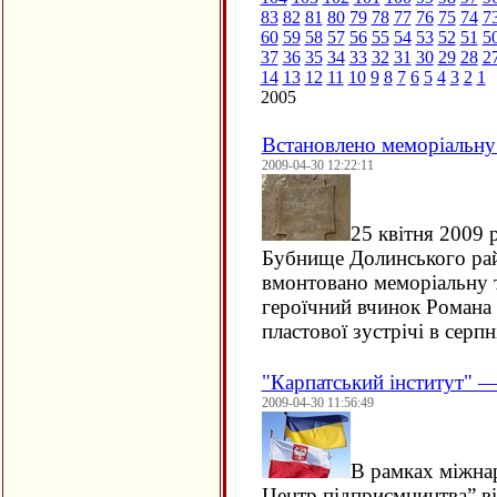
83
82
81
80
79
78
77
76
75
74
7
60
59
58
57
56
55
54
53
52
51
5
37
36
35
34
33
32
31
30
29
28
2
14
13
12
11
10
9
8
7
6
5
4
3
2
1
2005
Встановлено меморіальну
2009-04-30 12:22:11
25 квітня 2009 
Бубнище Долинського рай
вмонтовано меморіальну 
героїчний вчинок Романа 
пластової зустрічі в серпн
"Карпатський інститут" 
2009-04-30 11:56:49
В рамках міжна
Центр підприємництва” ві