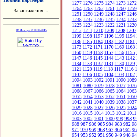
Новини партнерів
1277
1276
1275
1274
1273
1272
1264
1263
1262
1261
1260
1259
Завантаження ...
1251
1250
1249
1248
1247
1246
1238
1237
1236
1235
1234
1233
1225
1224
1223
1222
1221
1220
1212
1211
1210
1209
1208
1207
Ю.Молодій © 2000-2015
1199
1198
1197
1196
1195
1194
1186
1185
1184
1183
1182
1181
1173
1172
1171
1170
1169
1168
1160
1159
1158
1157
1156
1155
1147
1146
1145
1144
1143
1142
1134
1133
1132
1131
1130
1129
1121
1120
1119
1118
1117
1116
1
1107
1106
1105
1104
1103
1102
1094
1093
1092
1091
1090
1089
1081
1080
1079
1078
1077
1076
1068
1067
1066
1065
1064
1063
1055
1054
1053
1052
1051
1050
1042
1041
1040
1039
1038
1037
1029
1028
1027
1026
1025
1024
1016
1015
1014
1013
1012
1011
1003
1002
1001
1000
999
998
9
988
987
986
985
984
983
982
98
971
970
969
968
967
966
965
96
954
953
952
951
950
949
948
94