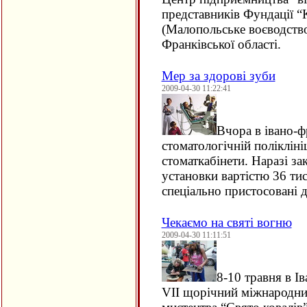
представників Фундації “
(Малопольське воєводство
Франківської області.
Мер за здорові зуби
2009-04-30 11:22:41
Вчора в івано-ф
стоматологічній полікліні
стоматкабінети. Наразі за
установки вартістю 36 ти
спеціально пристосовані д
Чекаємо на святі вогню
2009-04-30 11:11:51
8-10 травня в І
VII
щорічний міжнародний