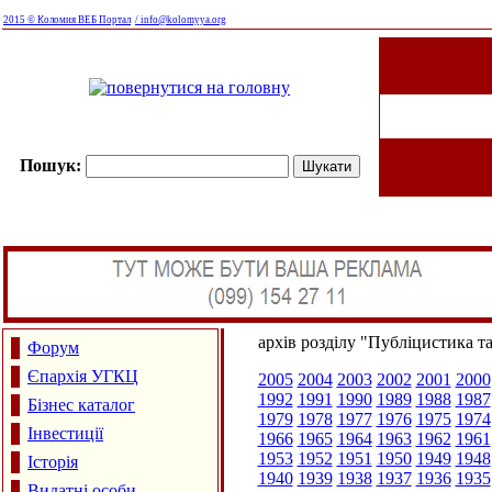
2015 © Коломия ВЕБ Портал
/ info@kolomyya.org
Пошук:
архів розділу "Публіцистика т
Форум
Єпархія УГКЦ
2005
2004
2003
2002
2001
2000
1992
1991
1990
1989
1988
1987
Бізнес каталог
1979
1978
1977
1976
1975
1974
Інвестиції
1966
1965
1964
1963
1962
1961
1953
1952
1951
1950
1949
1948
Історія
1940
1939
1938
1937
1936
1935
Видатні особи