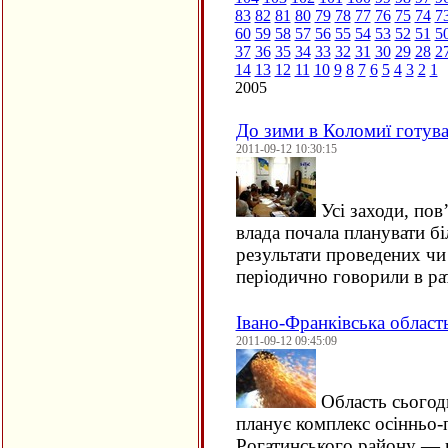
83
82
81
80
79
78
77
76
75
74
7
60
59
58
57
56
55
54
53
52
51
5
37
36
35
34
33
32
31
30
29
28
2
14
13
12
11
10
9
8
7
6
5
4
3
2
1
2005
До зими в Коломиї готува
2011-09-12 10:30:15
Усі заходи, пов
влада почала планувати бі
результати проведених чи
періодично говорили в ра
Івано-Франківська област
2011-09-12 09:45:09
Область сьогодн
планує комплекс осінньо-п
Рогатинського району — 