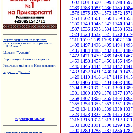
1602
1601
1600
1599
1598
1597
1589
1588
1587
1586
1585
1584
1576
1575
1574
1573
1572
1571
1563
1562
1561
1560
1559
1558
1550
1549
1548
1547
1546
1545
1537
1536
1535
1534
1533
1532
1524
1523
1522
1521
1520
1519
1511
1510
1509
1508
1507
1506
Виготовлення технологічного
устаткування штампів і пресформ,
1498
1497
1496
1495
1494
1493
ПП "Альянс"
1485
1484
1483
1482
1481
1480
Магазин "Алладін"
1472
1471
1470
1469
1468
1467
Виробництво бетонних виробів
1459
1458
1457
1456
1455
1454
1446
1445
1444
1443
1442
1441
Ковальські майстерні Новосельських
1433
1432
1431
1430
1429
1428
Будцентр "Деніго"
1420
1419
1418
1417
1416
1415
1407
1406
1405
1404
1403
1402
1394
1393
1392
1391
1390
1389
1381
1380
1379
1378
1377
1376
1368
1367
1366
1365
1364
1363
1355
1354
1353
1352
1351
1350
1342
1341
1340
1339
1338
1337
1329
1328
1327
1326
1325
1324
переглянути каталог
1316
1315
1314
1313
1312
1311
1303
1302
1301
1300
1299
1298
1290
1289
1288
1287
1286
1285