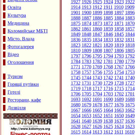
1927
1926
1925
1924
1923
1922
1914
1913
1912
1911
1910
1909
Освіта
1901
1900
1899
1898
1897
1896
Культура
1888
1887
1886
1885
1884
1883
Медицина
1875
1874
1873
1872
1871
1870
1862
1861
1860
1859
1858
1857
Коломийське МБТІ
1849
1848
1847
1846
1845
1844
Місто. Влада
1836
1835
1834
1833
1832
1831
1823
1822
1821
1820
1819
1818
Фотогалерея
1810
1809
1808
1807
1806
1805
Відео
1797
1796
1795
1794
1793
1792
1784
1783
1782
1781
1780
1779
Оголошення
1771
1770
1769
1768
1767
1766
1758
1757
1756
1755
1754
1753
Туризм
1745
1744
1743
1742
1741
1740
1732
1731
1730
1729
1728
1727
Горящі путівки
1719
1718
1717
1716
1715
1714
Готелі
1706
1705
1704
1703
1702
1701
1693
1692
1691
1690
1689
1688
Ресторани, кафе
1680
1679
1678
1677
1676
1675
Дозвілля
1667
1666
1665
1664
1663
1662
1654
1653
1652
1651
1650
1649
1641
1640
1639
1638
1637
1636
1628
1627
1626
1625
1624
1623
1615
1614
1613
1612
1611
1610