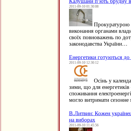
Калушани п’ють брудну в
2011-09-10 01:30:08
Прокуратурою м
виконання органами влади
своїх повноважень по до
законодавства України…
Енергетики готуються до
2011-09-10 12:30:12
Осінь у календа
зими, що для енергетиків 
споживання електроенергі
могло витримати сезонне
В.Литвин: Кожен українец
на виборах
2011-09-10 11:45:56