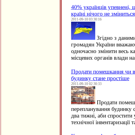
40% українців упевнені, щ
країні нічого не зміниться
2011-09-10 03:30:16
Згідно з даними
громадян України вважаю
одночасно змінити весь к
місцевих органів влади н
Продати помешкання чи в
будинку стане простіше
2011-09-10 02:30:33
Продати помешк
перепланування будинку с
два тижні, аби спростити
технічної інвентаризації 