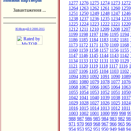
Новини партнерів
1277
1276
1275
1274
1273
1272
1264
1263
1262
1261
1260
1259
Завантаження ...
1251
1250
1249
1248
1247
1246
1238
1237
1236
1235
1234
1233
1225
1224
1223
1222
1221
1220
1212
1211
1210
1209
1208
1207
Ю.Молодій © 2000-2015
1199
1198
1197
1196
1195
1194
1186
1185
1184
1183
1182
1181
1173
1172
1171
1170
1169
1168
1160
1159
1158
1157
1156
1155
1147
1146
1145
1144
1143
1142
1134
1133
1132
1131
1130
1129
1121
1120
1119
1118
1117
1116
1
1107
1106
1105
1104
1103
1102
1094
1093
1092
1091
1090
1089
1081
1080
1079
1078
1077
1076
1068
1067
1066
1065
1064
1063
1055
1054
1053
1052
1051
1050
1042
1041
1040
1039
1038
1037
1029
1028
1027
1026
1025
1024
1016
1015
1014
1013
1012
1011
1003
1002
1001
1000
999
998
9
988
987
986
985
984
983
982
98
971
970
969
968
967
966
965
96
954
953
952
951
950
949
948
94