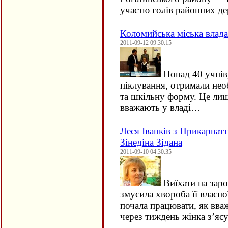
участю голів районних д
Коломийська міська влада
2011-09-12 09:30:15
Понад 40 учнів,
піклування, отримали нео
та шкільну форму. Це лише
вважають у владі…
Леся Іванків з Прикарпатт
Зінедіна Зідана
2011-09-10 04:30:35
Виїхати на зар
змусила хвороба її власно
почала працювати, як вва
через тиждень жінка з’я