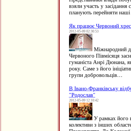
взяли участь у засідання с
планують перейняти наш
Як працює Червоний хрес
2012-05-09 02:30:53
Міжнародний де
Червоного Півмісяця засн
гуманіста Анрі Дюнана, я
року. Саме з його ініціа
групи добровольців…
В Івано-Франківську від
"Родослав"
2012-05-09 12:10:42
У рамках його 
колективи з інших област