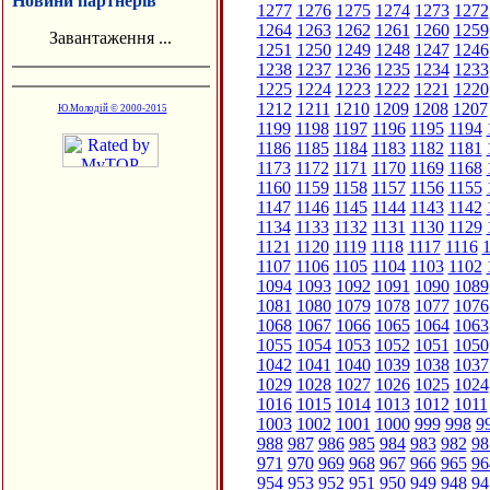
Новини партнерів
1277
1276
1275
1274
1273
1272
1264
1263
1262
1261
1260
1259
Завантаження ...
1251
1250
1249
1248
1247
1246
1238
1237
1236
1235
1234
1233
1225
1224
1223
1222
1221
1220
1212
1211
1210
1209
1208
1207
Ю.Молодій © 2000-2015
1199
1198
1197
1196
1195
1194
1186
1185
1184
1183
1182
1181
1173
1172
1171
1170
1169
1168
1160
1159
1158
1157
1156
1155
1147
1146
1145
1144
1143
1142
1134
1133
1132
1131
1130
1129
1121
1120
1119
1118
1117
1116
1
1107
1106
1105
1104
1103
1102
1094
1093
1092
1091
1090
1089
1081
1080
1079
1078
1077
1076
1068
1067
1066
1065
1064
1063
1055
1054
1053
1052
1051
1050
1042
1041
1040
1039
1038
1037
1029
1028
1027
1026
1025
1024
1016
1015
1014
1013
1012
1011
1003
1002
1001
1000
999
998
9
988
987
986
985
984
983
982
98
971
970
969
968
967
966
965
96
954
953
952
951
950
949
948
94