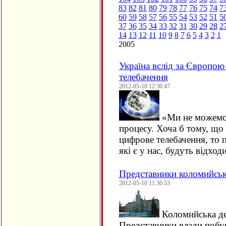
83
82
81
80
79
78
77
76
75
74
7
60
59
58
57
56
55
54
53
52
51
5
37
36
35
34
33
32
31
30
29
28
2
14
13
12
11
10
9
8
7
6
5
4
3
2
1
2005
Україна вслід за Європою
телебачення
2012-05-10 12:30:47
«Ми не можемо 
процесу. Хоча б тому, що
цифрове телебачення, то 
які є у нас, будуть відхо
Представники коломийськ
2012-05-10 11:30:53
Коломийська дел
Представники влади побув