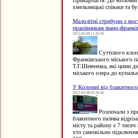
Прикарпаття. До Коломиї 
хмельницькі співаки та бу
Малолітні стрибуни з мо
працівникам івано-франкі
2012-05-09 11:45:36
Суттєвого клоп
Франківського міського па
Т.Г.Шевченка, які цими 
міського озера до купал
У Коломиї від блакитного 
2012-05-08 05:30:46
Розпочали з при
блакитного палива відріза
місту та району є 7 тисяч 
хто самовільно підключив