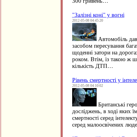
300 гривень…
"Залізні коні" у вогні
2012-05-08 04:45:20
Автомобіль дав
засобом пересування багат
щоденні затори на дорога
роком. Втім, із такою ж ш
кількість ДТП…
Рівень смертності у інтел
2012-05-08 04:10:02
Британські гер
досліджень, в ході яких ї
смертності серед інтелекту
серед малоосвічених люде