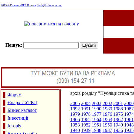
2015 © Коломия ВЕБ Портал
/ info@kolomyya.org
Пошук:
архів розділу "Публіцистика т
Форум
Єпархія УГКЦ
2005
2004
2003
2002
2001
2000
1992
1991
1990
1989
1988
1987
Бізнес каталог
1979
1978
1977
1976
1975
1974
Інвестиції
1966
1965
1964
1963
1962
1961
1953
1952
1951
1950
1949
1948
Історія
1940
1939
1938
1937
1936
1935
Видатні особи