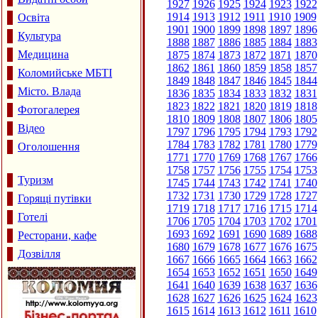
1927
1926
1925
1924
1923
1922
1914
1913
1912
1911
1910
1909
Освіта
1901
1900
1899
1898
1897
1896
Культура
1888
1887
1886
1885
1884
1883
Медицина
1875
1874
1873
1872
1871
1870
1862
1861
1860
1859
1858
1857
Коломийське МБТІ
1849
1848
1847
1846
1845
1844
Місто. Влада
1836
1835
1834
1833
1832
1831
1823
1822
1821
1820
1819
1818
Фотогалерея
1810
1809
1808
1807
1806
1805
Відео
1797
1796
1795
1794
1793
1792
1784
1783
1782
1781
1780
1779
Оголошення
1771
1770
1769
1768
1767
1766
1758
1757
1756
1755
1754
1753
Туризм
1745
1744
1743
1742
1741
1740
1732
1731
1730
1729
1728
1727
Горящі путівки
1719
1718
1717
1716
1715
1714
Готелі
1706
1705
1704
1703
1702
1701
1693
1692
1691
1690
1689
1688
Ресторани, кафе
1680
1679
1678
1677
1676
1675
Дозвілля
1667
1666
1665
1664
1663
1662
1654
1653
1652
1651
1650
1649
1641
1640
1639
1638
1637
1636
1628
1627
1626
1625
1624
1623
1615
1614
1613
1612
1611
1610