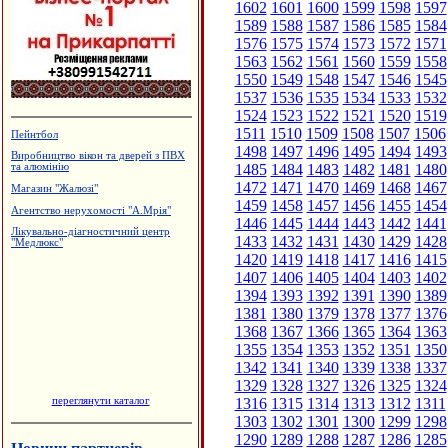
1602
1601
1600
1599
1598
1597
1589
1588
1587
1586
1585
1584
1576
1575
1574
1573
1572
1571
1563
1562
1561
1560
1559
1558
1550
1549
1548
1547
1546
1545
1537
1536
1535
1534
1533
1532
1524
1523
1522
1521
1520
1519
1511
1510
1509
1508
1507
1506
Пейнтбол
1498
1497
1496
1495
1494
1493
Виробництво вікон та дверей з ПВХ
1485
1484
1483
1482
1481
1480
та алюмінію
1472
1471
1470
1469
1468
1467
Магазин "Жалюзі"
1459
1458
1457
1456
1455
1454
Агентство нерухомості "А.Мрія"
1446
1445
1444
1443
1442
1441
Лікувально-діагностичний центр
1433
1432
1431
1430
1429
1428
"Медлюкс"
1420
1419
1418
1417
1416
1415
1407
1406
1405
1404
1403
1402
1394
1393
1392
1391
1390
1389
1381
1380
1379
1378
1377
1376
1368
1367
1366
1365
1364
1363
1355
1354
1353
1352
1351
1350
1342
1341
1340
1339
1338
1337
1329
1328
1327
1326
1325
1324
переглянути каталог
1316
1315
1314
1313
1312
1311
1303
1302
1301
1300
1299
1298
1290
1289
1288
1287
1286
1285