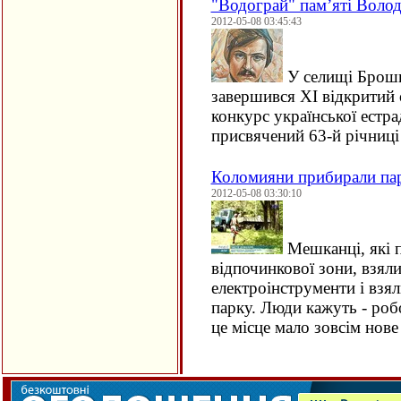
"Водограй" пам’яті Воло
2012-05-08 03:45:43
У селищі Брошн
завершився
XI
відкритий 
конкурс української естра
присвячений 63-й річниц
Коломияни прибирали пар
2012-05-08 03:30:10
Мешканці, які 
відпочинкової зони, взяли
електроінструменти і взял
парку. Люди кажуть - роб
це місце мало зовсім нов