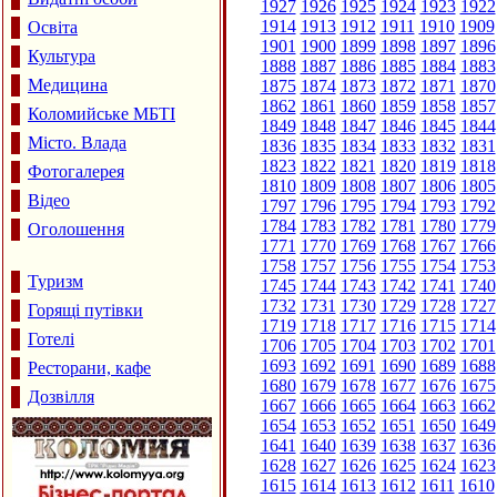
1927
1926
1925
1924
1923
1922
1914
1913
1912
1911
1910
1909
Освіта
1901
1900
1899
1898
1897
1896
Культура
1888
1887
1886
1885
1884
1883
Медицина
1875
1874
1873
1872
1871
1870
1862
1861
1860
1859
1858
1857
Коломийське МБТІ
1849
1848
1847
1846
1845
1844
Місто. Влада
1836
1835
1834
1833
1832
1831
1823
1822
1821
1820
1819
1818
Фотогалерея
1810
1809
1808
1807
1806
1805
Відео
1797
1796
1795
1794
1793
1792
1784
1783
1782
1781
1780
1779
Оголошення
1771
1770
1769
1768
1767
1766
1758
1757
1756
1755
1754
1753
Туризм
1745
1744
1743
1742
1741
1740
1732
1731
1730
1729
1728
1727
Горящі путівки
1719
1718
1717
1716
1715
1714
Готелі
1706
1705
1704
1703
1702
1701
1693
1692
1691
1690
1689
1688
Ресторани, кафе
1680
1679
1678
1677
1676
1675
Дозвілля
1667
1666
1665
1664
1663
1662
1654
1653
1652
1651
1650
1649
1641
1640
1639
1638
1637
1636
1628
1627
1626
1625
1624
1623
1615
1614
1613
1612
1611
1610