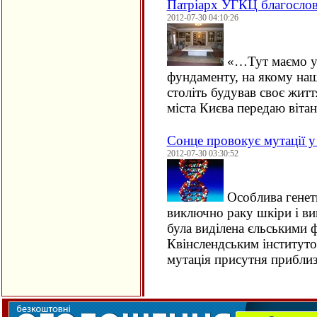
Патріарх УГКЦ благослов
2012-07-30 04:10:26
«…Тут маємо ун
фундаменту, на якому наш
століть будував своє жит
міста Києва передаю віт
Сонце провокує мутації у
2012-07-30 03:30:52
Особлива генет
виключно раку шкіри і в
була виділена єльськими 
Квінслендським інститут
мутація присутня прибли