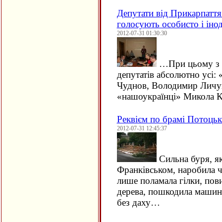
Депутати від Прикарпатт
голосують особисто і іно
2012-07-31 01:30:30
…При цьому з д
депутатів абсолютно усі: 
Чуднов, Володимир Личук
«нашоукраїнці» Микола 
Реквієм по брамі Потоць
2012-07-31 12:45:37
Сильна буря, як
Франківськом, наробила ч
лише поламала гілки, пов
дерева, пошкодила машини
без даху…