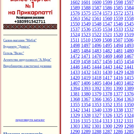
1602
1601
1600
1599
1598
1597
1589
1588
1587
1586
1585
1584
1576
1575
1574
1573
1572
1571
1563
1562
1561
1560
1559
1558
1550
1549
1548
1547
1546
1545
1537
1536
1535
1534
1533
1532
1524
1523
1522
1521
1520
1519
1511
1510
1509
1508
1507
1506
Салон-магазин "Меблі"
1498
1497
1496
1495
1494
1493
Будцентр "Деніго"
1485
1484
1483
1482
1481
1480
Готель "Велес"
1472
1471
1470
1469
1468
1467
Агентство нерухомості "А.Мрія"
1459
1458
1457
1456
1455
1454
1446
1445
1444
1443
1442
1441
Виробництво еластичної резинки
1433
1432
1431
1430
1429
1428
1420
1419
1418
1417
1416
1415
1407
1406
1405
1404
1403
1402
1394
1393
1392
1391
1390
1389
1381
1380
1379
1378
1377
1376
1368
1367
1366
1365
1364
1363
1355
1354
1353
1352
1351
1350
1342
1341
1340
1339
1338
1337
1329
1328
1327
1326
1325
1324
переглянути каталог
1316
1315
1314
1313
1312
1311
1303
1302
1301
1300
1299
1298
1290
1289
1288
1287
1286
1285