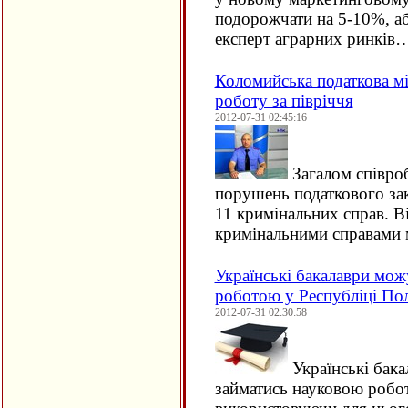
подорожчати на 5-10%, або
експерт аграрних ринків
Коломийська податкова мі
роботу за півріччя
2012-07-31 02:45:16
Загалом співро
порушень податкового за
11 кримінальних справ. В
кримінальними справами м
Українські бакалаври мож
роботою у Республіці По
2012-07-31 02:30:58
Українські бак
займатись науковою робо