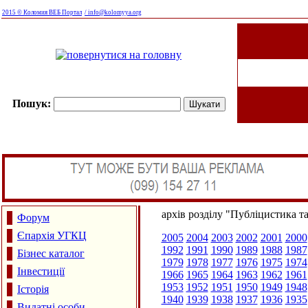
2015 © Коломия ВЕБ Портал
/ info@kolomyya.org
Пошук:
архів розділу "Публіцистика т
Форум
Єпархія УГКЦ
2005
2004
2003
2002
2001
2000
1992
1991
1990
1989
1988
1987
Бізнес каталог
1979
1978
1977
1976
1975
1974
Інвестиції
1966
1965
1964
1963
1962
1961
1953
1952
1951
1950
1949
1948
Історія
1940
1939
1938
1937
1936
1935
Видатні особи