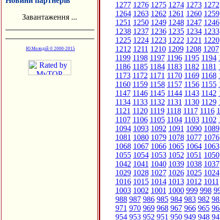
Новини партнерів
1277
1276
1275
1274
1273
1272
1264
1263
1262
1261
1260
1259
Завантаження ...
1251
1250
1249
1248
1247
1246
1238
1237
1236
1235
1234
1233
1225
1224
1223
1222
1221
1220
1212
1211
1210
1209
1208
1207
Ю.Молодій © 2000-2015
1199
1198
1197
1196
1195
1194
1186
1185
1184
1183
1182
1181
1173
1172
1171
1170
1169
1168
1160
1159
1158
1157
1156
1155
1147
1146
1145
1144
1143
1142
1134
1133
1132
1131
1130
1129
1121
1120
1119
1118
1117
1116
1
1107
1106
1105
1104
1103
1102
1094
1093
1092
1091
1090
1089
1081
1080
1079
1078
1077
1076
1068
1067
1066
1065
1064
1063
1055
1054
1053
1052
1051
1050
1042
1041
1040
1039
1038
1037
1029
1028
1027
1026
1025
1024
1016
1015
1014
1013
1012
1011
1003
1002
1001
1000
999
998
9
988
987
986
985
984
983
982
98
971
970
969
968
967
966
965
96
954
953
952
951
950
949
948
94