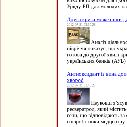
використовуючи для цьог
Уряду РП для молодих н
Друга криза може стати д
2012-07-31 02:10:28
Аналіз діяльнос
півріччя показує, що укра
готова до другої хвилі кр
українських банків (АУБ)
Антиоксидант із вина доп
хвороб
2012-07-31 01:45:27
Науковці з’ясув
ресвератрол, який містить
гени, що відповідають за 
співробітники медцентру 