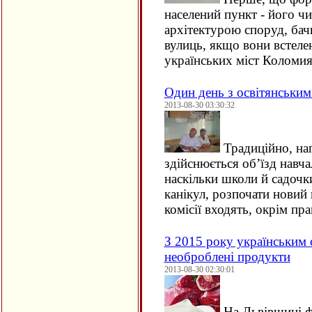
населений пункт - його ч
архітектурою споруд, бач
вулиць, якщо вони встеле
українських міст Коломия
Один день з освітянським
2013-08-30 03:30:32
Традиційно, на
здійснюється об’їзд навча
наскільки школи й садочк
канікул, розпочати новий 
комісії входять, окрім пр
З 2015 року українським 
необроблені продукти
2013-08-30 02:30:01
На Львівщині ф