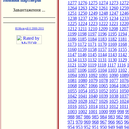
Новини партнерів
1277
1276
1275
1274
1273
1272
1264
1263
1262
1261
1260
1259
Завантаження ...
1251
1250
1249
1248
1247
1246
1238
1237
1236
1235
1234
1233
1225
1224
1223
1222
1221
1220
1212
1211
1210
1209
1208
1207
Ю.Молодій © 2000-2015
1199
1198
1197
1196
1195
1194
1186
1185
1184
1183
1182
1181
1173
1172
1171
1170
1169
1168
1160
1159
1158
1157
1156
1155
1147
1146
1145
1144
1143
1142
1134
1133
1132
1131
1130
1129
1121
1120
1119
1118
1117
1116
1
1107
1106
1105
1104
1103
1102
1094
1093
1092
1091
1090
1089
1081
1080
1079
1078
1077
1076
1068
1067
1066
1065
1064
1063
1055
1054
1053
1052
1051
1050
1042
1041
1040
1039
1038
1037
1029
1028
1027
1026
1025
1024
1016
1015
1014
1013
1012
1011
1003
1002
1001
1000
999
998
9
988
987
986
985
984
983
982
98
971
970
969
968
967
966
965
96
954
953
952
951
950
949
948
94