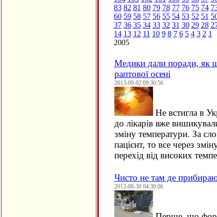
83
82
81
80
79
78
77
76
75
74
7
60
59
58
57
56
55
54
53
52
51
5
37
36
35
34
33
32
31
30
29
28
2
14
13
12
11
10
9
8
7
6
5
4
3
2
1
2005
Медики дали поради, як 
раптової осені
2013-09-02 09:30:56
Не встигла в Ук
до лікарів вже вишикували
зміну температури. За сло
пацієнт, то все через змін
перехід від високих тем
Чисто не там де прибирают
2013-08-30 04:30:06
Перше, що форм