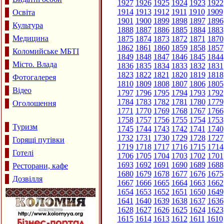
1927
1926
1925
1924
1923
1922
1914
1913
1912
1911
1910
1909
Освіта
1901
1900
1899
1898
1897
1896
Культура
1888
1887
1886
1885
1884
1883
Медицина
1875
1874
1873
1872
1871
1870
1862
1861
1860
1859
1858
1857
Коломийське МБТІ
1849
1848
1847
1846
1845
1844
Місто. Влада
1836
1835
1834
1833
1832
1831
1823
1822
1821
1820
1819
1818
Фотогалерея
1810
1809
1808
1807
1806
1805
Відео
1797
1796
1795
1794
1793
1792
1784
1783
1782
1781
1780
1779
Оголошення
1771
1770
1769
1768
1767
1766
1758
1757
1756
1755
1754
1753
Туризм
1745
1744
1743
1742
1741
1740
1732
1731
1730
1729
1728
1727
Горящі путівки
1719
1718
1717
1716
1715
1714
Готелі
1706
1705
1704
1703
1702
1701
1693
1692
1691
1690
1689
1688
Ресторани, кафе
1680
1679
1678
1677
1676
1675
Дозвілля
1667
1666
1665
1664
1663
1662
1654
1653
1652
1651
1650
1649
1641
1640
1639
1638
1637
1636
1628
1627
1626
1625
1624
1623
1615
1614
1613
1612
1611
1610