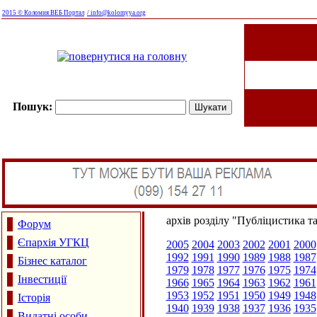
2015 © Коломия ВЕБ Портал
/ info@kolomyya.org
Пошук:
архів розділу "Публіцистика т
Форум
Єпархія УГКЦ
2005
2004
2003
2002
2001
2000
1992
1991
1990
1989
1988
1987
Бізнес каталог
1979
1978
1977
1976
1975
1974
Інвестиції
1966
1965
1964
1963
1962
1961
1953
1952
1951
1950
1949
1948
Історія
1940
1939
1938
1937
1936
1935
Видатні особи