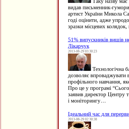
Таку назву має 
видав письменник-гуморис
артист України Микола Са
годі оцінити, адже упрод
зразки місцевих колядок,
51% випускників вишів не
Лікарчук
2013-08-29 03:30:23
Технологічна ба
дозволяє впроваджувати 
профільного навчання, як
Про це у програмі “Сього
заявив директор Центру т
і моніторингу…
Ідеальний час для перерви
2013-08-29 02:30:38