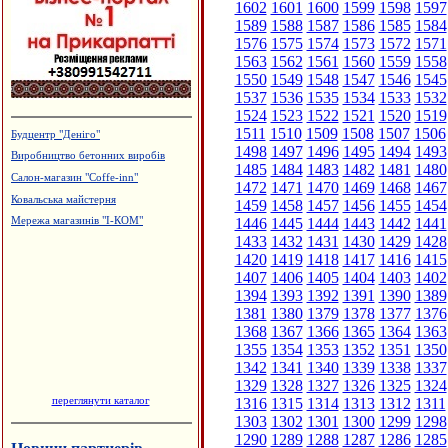
1602
1601
1600
1599
1598
1597
1589
1588
1587
1586
1585
1584
1576
1575
1574
1573
1572
1571
1563
1562
1561
1560
1559
1558
1550
1549
1548
1547
1546
1545
1537
1536
1535
1534
1533
1532
1524
1523
1522
1521
1520
1519
1511
1510
1509
1508
1507
1506
Будцентр "Деніго"
1498
1497
1496
1495
1494
1493
Виробництво бетонних виробів
1485
1484
1483
1482
1481
1480
Салон-магазин "Coffe-inn"
1472
1471
1470
1469
1468
1467
Ковальська майстерня
1459
1458
1457
1456
1455
1454
1446
1445
1444
1443
1442
1441
Мережа магазинів "І-КОМ"
1433
1432
1431
1430
1429
1428
1420
1419
1418
1417
1416
1415
1407
1406
1405
1404
1403
1402
1394
1393
1392
1391
1390
1389
1381
1380
1379
1378
1377
1376
1368
1367
1366
1365
1364
1363
1355
1354
1353
1352
1351
1350
1342
1341
1340
1339
1338
1337
1329
1328
1327
1326
1325
1324
переглянути каталог
1316
1315
1314
1313
1312
1311
1303
1302
1301
1300
1299
1298
1290
1289
1288
1287
1286
1285