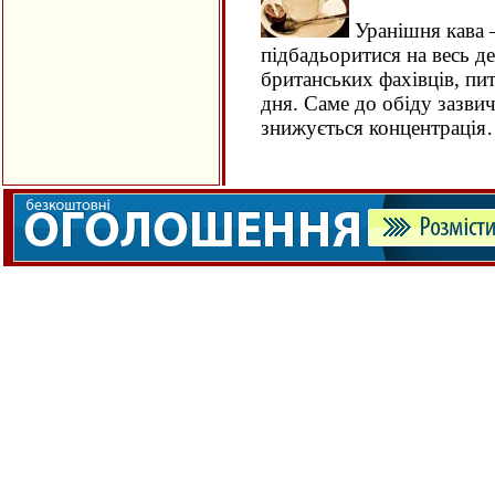
Уранішня кава –
підбадьоритися на весь д
британських фахівців, пи
дня. Саме до обіду зазви
знижується концентраці