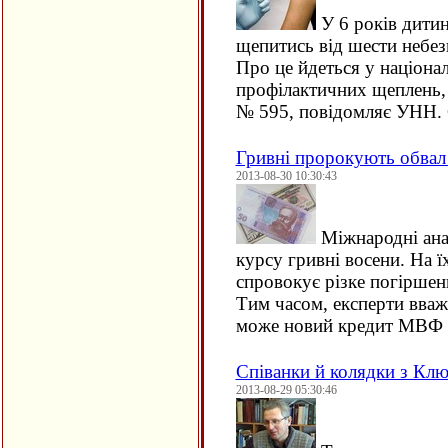
У 6 років дитин
щепитись від шести небез
Про це йдеться у націона
профілактичних щеплень
№ 595, повідомляє УНН. 
Гривні пророкують обвал
2013-08-30 10:30:43
Міжнародні ана
курсу гривні восени. На 
спровокує різке погіршенн
Тим часом, експерти вваж
може новий кредит МВФ
Співанки й колядки з Кл
2013-08-29 05:30:46