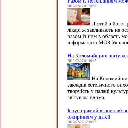
Разом із потеплінням мож
2012-02-27 01:30:57
Лютий з його т
лікарі ж закликають не о
разом із ним в область м
інформацією МОЗ Україн
На Коломийщині звітувал
2012-02-27 01:10:45
На Коломийщині
закладів естетичного вих
творчість у палаці культ
звітувала вдома.
Існує прямий взаємозв'яз
ожирінням у дітей
2012-02-27 12:10:15