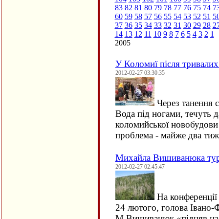
83
82
81
80
79
78
77
76
75
74
7
60
59
58
57
56
55
54
53
52
51
5
37
36
35
34
33
32
31
30
29
28
2
14
13
12
11
10
9
8
7
6
5
4
3
2
1
2005
У Коломиї після тривалих
2012-02-27 03:30:35
Через танення с
Вода під ногами, течуть 
коломийської новобудови
проблема - майже два тиж
Михайла Вишиванюка турб
2012-02-27 02:45:47
На конференції
24 лютого, голова Івано-
М.Вишиванюк «підняв на 