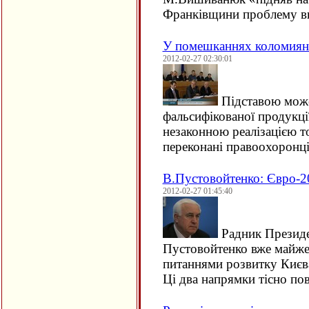
Франківщини проблему ви
У помешканнях коломиян
2012-02-27 02:30:01
Підставою може
фальсифікованої продукції
незаконною реалізацією то
переконані правоохоронці
В.Пустовойтенко: Євро-20
2012-02-27 01:45:40
Радник Президе
Пустовойтенко вже майже 
питаннями розвитку Києва
Ці два напрямки тісно по