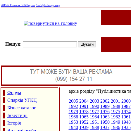
2015 © Коломия ВЕБ Портал
/ info@kolomyya.org
Пошук:
архів розділу "Публіцистика т
Форум
Єпархія УГКЦ
2005
2004
2003
2002
2001
2000
1992
1991
1990
1989
1988
1987
Бізнес каталог
1979
1978
1977
1976
1975
1974
Інвестиції
1966
1965
1964
1963
1962
1961
1953
1952
1951
1950
1949
1948
Історія
1940
1939
1938
1937
1936
1935
Видатні особи