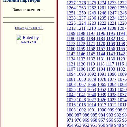
Новини партнерів
1277
1276
1275
1274
1273
1272
1264
1263
1262
1261
1260
1259
Завантаження ...
1251
1250
1249
1248
1247
1246
1238
1237
1236
1235
1234
1233
1225
1224
1223
1222
1221
1220
1212
1211
1210
1209
1208
1207
Ю.Молодій © 2000-2015
1199
1198
1197
1196
1195
1194
1186
1185
1184
1183
1182
1181
1173
1172
1171
1170
1169
1168
1160
1159
1158
1157
1156
1155
1147
1146
1145
1144
1143
1142
1134
1133
1132
1131
1130
1129
1121
1120
1119
1118
1117
1116
1
1107
1106
1105
1104
1103
1102
1094
1093
1092
1091
1090
1089
1081
1080
1079
1078
1077
1076
1068
1067
1066
1065
1064
1063
1055
1054
1053
1052
1051
1050
1042
1041
1040
1039
1038
1037
1029
1028
1027
1026
1025
1024
1016
1015
1014
1013
1012
1011
1003
1002
1001
1000
999
998
9
988
987
986
985
984
983
982
98
971
970
969
968
967
966
965
96
954
953
952
951
950
949
948
94