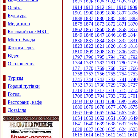
1927
1926
1925
1924
1923
1922
1914
1913
1912
1911
1910
1909
Освіта
1901
1900
1899
1898
1897
1896
Культура
1888
1887
1886
1885
1884
1883
Медицина
1875
1874
1873
1872
1871
1870
1862
1861
1860
1859
1858
1857
Коломийське МБТІ
1849
1848
1847
1846
1845
1844
Місто. Влада
1836
1835
1834
1833
1832
1831
1823
1822
1821
1820
1819
1818
Фотогалерея
1810
1809
1808
1807
1806
1805
Відео
1797
1796
1795
1794
1793
1792
1784
1783
1782
1781
1780
1779
Оголошення
1771
1770
1769
1768
1767
1766
1758
1757
1756
1755
1754
1753
Туризм
1745
1744
1743
1742
1741
1740
1732
1731
1730
1729
1728
1727
Горящі путівки
1719
1718
1717
1716
1715
1714
Готелі
1706
1705
1704
1703
1702
1701
1693
1692
1691
1690
1689
1688
Ресторани, кафе
1680
1679
1678
1677
1676
1675
Дозвілля
1667
1666
1665
1664
1663
1662
1654
1653
1652
1651
1650
1649
1641
1640
1639
1638
1637
1636
1628
1627
1626
1625
1624
1623
1615
1614
1613
1612
1611
1610