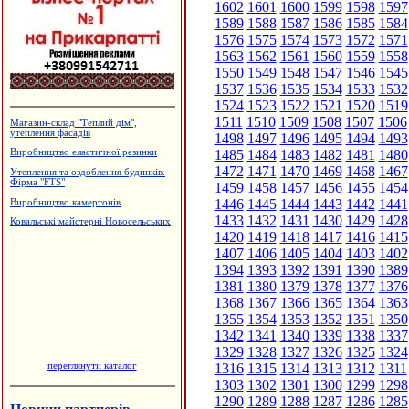
1602
1601
1600
1599
1598
1597
1589
1588
1587
1586
1585
1584
1576
1575
1574
1573
1572
1571
1563
1562
1561
1560
1559
1558
1550
1549
1548
1547
1546
1545
1537
1536
1535
1534
1533
1532
1524
1523
1522
1521
1520
1519
1511
1510
1509
1508
1507
1506
Магазин-склад "Теплий дім",
утеплення фасадів
1498
1497
1496
1495
1494
1493
1485
1484
1483
1482
1481
1480
Виробництво еластичної резинки
1472
1471
1470
1469
1468
1467
Утеплення та оздоблення будинків.
Фірма "FTS"
1459
1458
1457
1456
1455
1454
1446
1445
1444
1443
1442
1441
Виробництво камертонів
1433
1432
1431
1430
1429
1428
Ковальські майстерні Новосельських
1420
1419
1418
1417
1416
1415
1407
1406
1405
1404
1403
1402
1394
1393
1392
1391
1390
1389
1381
1380
1379
1378
1377
1376
1368
1367
1366
1365
1364
1363
1355
1354
1353
1352
1351
1350
1342
1341
1340
1339
1338
1337
1329
1328
1327
1326
1325
1324
переглянути каталог
1316
1315
1314
1313
1312
1311
1303
1302
1301
1300
1299
1298
1290
1289
1288
1287
1286
1285