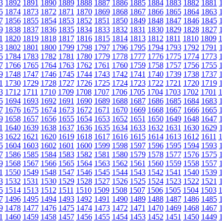
3
1892
1891
1890
1889
1888
1887
1886
1885
1884
1883
1882
1881
5
1874
1873
1872
1871
1870
1869
1868
1867
1866
1865
1864
1863
7
1856
1855
1854
1853
1852
1851
1850
1849
1848
1847
1846
1845
9
1838
1837
1836
1835
1834
1833
1832
1831
1830
1829
1828
1827
1
1820
1819
1818
1817
1816
1815
1814
1813
1812
1811
1810
1809
3
1802
1801
1800
1799
1798
1797
1796
1795
1794
1793
1792
1791
5
1784
1783
1782
1781
1780
1779
1778
1777
1776
1775
1774
1773
7
1766
1765
1764
1763
1762
1761
1760
1759
1758
1757
1756
1755
9
1748
1747
1746
1745
1744
1743
1742
1741
1740
1739
1738
1737
1
1730
1729
1728
1727
1726
1725
1724
1723
1722
1721
1720
1719
3
1712
1711
1710
1709
1708
1707
1706
1705
1704
1703
1702
1701
5
1694
1693
1692
1691
1690
1689
1688
1687
1686
1685
1684
1683
7
1676
1675
1674
1673
1672
1671
1670
1669
1668
1667
1666
1665
9
1658
1657
1656
1655
1654
1653
1652
1651
1650
1649
1648
1647
1
1640
1639
1638
1637
1636
1635
1634
1633
1632
1631
1630
1629
3
1622
1621
1620
1619
1618
1617
1616
1615
1614
1613
1612
1611
5
1604
1603
1602
1601
1600
1599
1598
1597
1596
1595
1594
1593
7
1586
1585
1584
1583
1582
1581
1580
1579
1578
1577
1576
1575
9
1568
1567
1566
1565
1564
1563
1562
1561
1560
1559
1558
1557
1
1550
1549
1548
1547
1546
1545
1544
1543
1542
1541
1540
1539
3
1532
1531
1530
1529
1528
1527
1526
1525
1524
1523
1522
1521
5
1514
1513
1512
1511
1510
1509
1508
1507
1506
1505
1504
1503
7
1496
1495
1494
1493
1492
1491
1490
1489
1488
1487
1486
1485
9
1478
1477
1476
1475
1474
1473
1472
1471
1470
1469
1468
1467
1
1460
1459
1458
1457
1456
1455
1454
1453
1452
1451
1450
1449