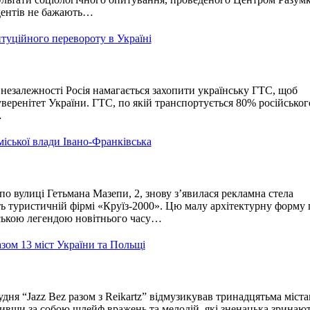
дентів не бажають…
итуційного перевороту в Україні
 незалежності Росія намагається захопити українську ГТС, щоб
еренітет України. ГТС, по якій транспортується 80% російськог
…
міської влади Івано-Франківська
по вулиці Гетьмана Мазепи, 2, знову з’явилася рекламна стела
ь туристичній фірмі «Круїз-2000». Цю малу архітектурну форму 
ською легендою новітнього часу…
зом 13 міст України та Польщі
рудня “Jazz Bez разом з Reikartz” відмузикував тринадцятьма міст
ивши за собою шлейф вражень та мелодій, які зненацька зринают