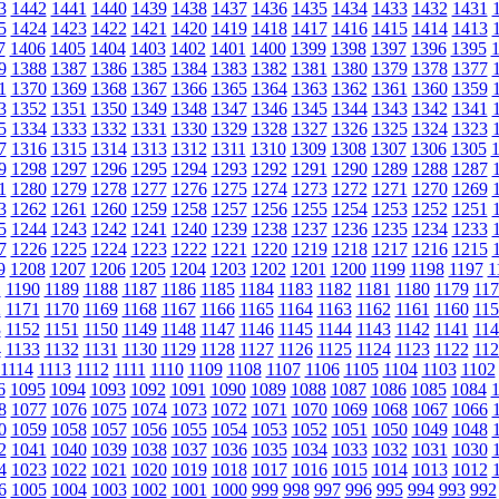
3
1442
1441
1440
1439
1438
1437
1436
1435
1434
1433
1432
1431
5
1424
1423
1422
1421
1420
1419
1418
1417
1416
1415
1414
1413
7
1406
1405
1404
1403
1402
1401
1400
1399
1398
1397
1396
1395
9
1388
1387
1386
1385
1384
1383
1382
1381
1380
1379
1378
1377
1
1370
1369
1368
1367
1366
1365
1364
1363
1362
1361
1360
1359
3
1352
1351
1350
1349
1348
1347
1346
1345
1344
1343
1342
1341
5
1334
1333
1332
1331
1330
1329
1328
1327
1326
1325
1324
1323
7
1316
1315
1314
1313
1312
1311
1310
1309
1308
1307
1306
1305
9
1298
1297
1296
1295
1294
1293
1292
1291
1290
1289
1288
1287
1
1280
1279
1278
1277
1276
1275
1274
1273
1272
1271
1270
1269
3
1262
1261
1260
1259
1258
1257
1256
1255
1254
1253
1252
1251
5
1244
1243
1242
1241
1240
1239
1238
1237
1236
1235
1234
1233
7
1226
1225
1224
1223
1222
1221
1220
1219
1218
1217
1216
1215
9
1208
1207
1206
1205
1204
1203
1202
1201
1200
1199
1198
1197
1
1
1190
1189
1188
1187
1186
1185
1184
1183
1182
1181
1180
1179
117
2
1171
1170
1169
1168
1167
1166
1165
1164
1163
1162
1161
1160
115
3
1152
1151
1150
1149
1148
1147
1146
1145
1144
1143
1142
1141
114
4
1133
1132
1131
1130
1129
1128
1127
1126
1125
1124
1123
1122
112
1114
1113
1112
1111
1110
1109
1108
1107
1106
1105
1104
1103
1102
6
1095
1094
1093
1092
1091
1090
1089
1088
1087
1086
1085
1084
8
1077
1076
1075
1074
1073
1072
1071
1070
1069
1068
1067
1066
0
1059
1058
1057
1056
1055
1054
1053
1052
1051
1050
1049
1048
2
1041
1040
1039
1038
1037
1036
1035
1034
1033
1032
1031
1030
4
1023
1022
1021
1020
1019
1018
1017
1016
1015
1014
1013
1012
6
1005
1004
1003
1002
1001
1000
999
998
997
996
995
994
993
992