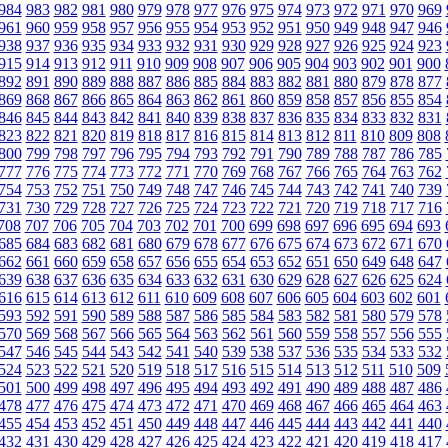
984
983
982
981
980
979
978
977
976
975
974
973
972
971
970
969
961
960
959
958
957
956
955
954
953
952
951
950
949
948
947
946
938
937
936
935
934
933
932
931
930
929
928
927
926
925
924
923
915
914
913
912
911
910
909
908
907
906
905
904
903
902
901
900
892
891
890
889
888
887
886
885
884
883
882
881
880
879
878
877
869
868
867
866
865
864
863
862
861
860
859
858
857
856
855
854
846
845
844
843
842
841
840
839
838
837
836
835
834
833
832
831
823
822
821
820
819
818
817
816
815
814
813
812
811
810
809
808
800
799
798
797
796
795
794
793
792
791
790
789
788
787
786
785
777
776
775
774
773
772
771
770
769
768
767
766
765
764
763
762
754
753
752
751
750
749
748
747
746
745
744
743
742
741
740
739
731
730
729
728
727
726
725
724
723
722
721
720
719
718
717
716
708
707
706
705
704
703
702
701
700
699
698
697
696
695
694
693
685
684
683
682
681
680
679
678
677
676
675
674
673
672
671
670
662
661
660
659
658
657
656
655
654
653
652
651
650
649
648
647
639
638
637
636
635
634
633
632
631
630
629
628
627
626
625
624
616
615
614
613
612
611
610
609
608
607
606
605
604
603
602
601
593
592
591
590
589
588
587
586
585
584
583
582
581
580
579
578
570
569
568
567
566
565
564
563
562
561
560
559
558
557
556
555
547
546
545
544
543
542
541
540
539
538
537
536
535
534
533
532
524
523
522
521
520
519
518
517
516
515
514
513
512
511
510
509
501
500
499
498
497
496
495
494
493
492
491
490
489
488
487
486
478
477
476
475
474
473
472
471
470
469
468
467
466
465
464
463
455
454
453
452
451
450
449
448
447
446
445
444
443
442
441
440
432
431
430
429
428
427
426
425
424
423
422
421
420
419
418
417