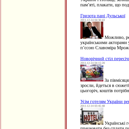
пам’яті, плакати, що по
Гризота пані Дульської
2011-12-14 04:30:43
Можливо, реж
українськими акторами у
п’єсою Славоміра Мро
Новорічний стіл пересі
2011-12-14 04:15:20
За півмісяця
зросли, йдеться в сюже
цьогоріч, коштів потріб
Усім готелям України р
2011-12-14 03:45:48
Українські г
працювати без сплати по