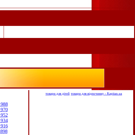
товари для дітей
товари для відпочинку - Kapitan.ua
1988
1970
1952
1934
1916
1898