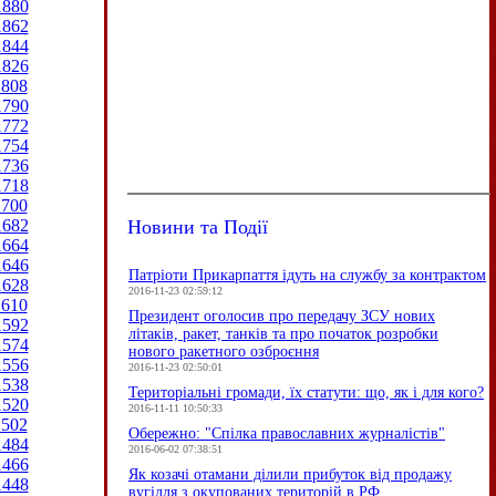
1880
1862
1844
1826
1808
1790
1772
1754
1736
1718
1700
Новини та Події
1682
1664
1646
Патріоти Прикарпаття ідуть на службу за контрактом
1628
2016-11-23 02:59:12
1610
Президент оголосив про передачу ЗСУ нових
1592
літаків, ракет, танків та про початок розробки
1574
нового ракетного озброєння
1556
2016-11-23 02:50:01
1538
Територіальні громади, їх статути: що, як і для кого?
1520
2016-11-11 10:50:33
1502
Обережно: "Спілка православних журналістів"
1484
2016-06-02 07:38:51
1466
Як козачі отамани ділили прибуток від продажу
1448
вугілля з окупованих територій в РФ