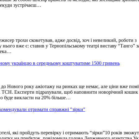
декуди зустрічаєш…
исер трохи скокетував, адже досвід, хоч і невеликий, роботи з
 нього вже є: ставив у Тернопільському театрі виставу “Танго” з
жека…
чному українцю в середньому коштуватиме 1500 гривень
 до Нового року ажіотажу на ринках ще немає, але ціни вже пом
ті ТСН. Експерти підрахували, щоб наповнити новорічний кошик
но буде викласти на 20% більше…
екомендували отримати справжні "зірки"
отелі, які пройдуть перевірку і отримають “зірки”10 років зможут
датку на прибуток, повідомила голова Державного агентства Ук