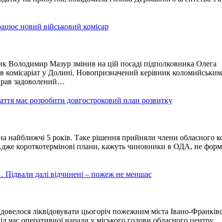
рацює новий військовий комісар
к Володимир Мазур змінив на цій посаді підполковника Олега
в комісаріат у Долині. Новопризначений керівник коломийським
прав задоволений…
ття має розробити довгостроковий план розвитку
а найближчі 5 років. Таке рішення прийняли члени обласного к
Адже короткотермінові плани, кажуть чиновники в ОДА, не фор
… Підвали далі відчинені – пожеж не меншає
овелося ліквідовувати цьогоріч пожежним міста Івано-Франківс
під час оперативної наради у міського голови обласного центру,