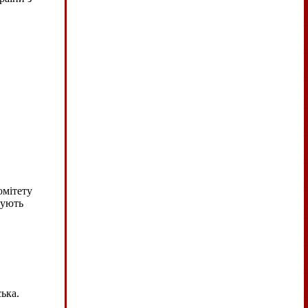
омітету
мують
ька.