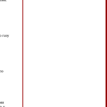
о газу
по
ами
ь у