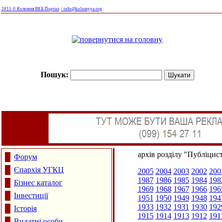
2015 © Коломия ВЕБ Портал
/ info@kolomyya.org
Пошук:
архів розділу "Публіцис
Форум
Єпархія УГКЦ
2005
2004
2003
2002
200
1987
1986
1985
1984
198
Бізнес каталог
1969
1968
1967
1966
196
Інвестиції
1951
1950
1949
1948
194
1933
1932
1931
1930
192
Історія
1915
1914
1913
1912
191
Видатні особи