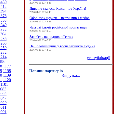
1430
2016-05-18 12:48:23
1412
Дива не сталось: Крим – це Україна!
1394
2016-04-19 02:55:40
1376
Обов’язок церкви – нести мир і любов
1358
2016-02-17 02:45:28
1340
Чергові ілюзії російської пропаганди
1322
2016-01-28 03:10:58
1304
Загибель на водних об'єктах
1286
2016-01-26 03:47:30
1268
На Коломийщині у вогні загинула людина
1250
2016-01-26 03:42:56
1232
1214
усі публікації
196
8
1177
9
1158
Новини партнерів
0
1139
Загрузка...
1
1120
1101
1083
1065
1047
1029
1011
991