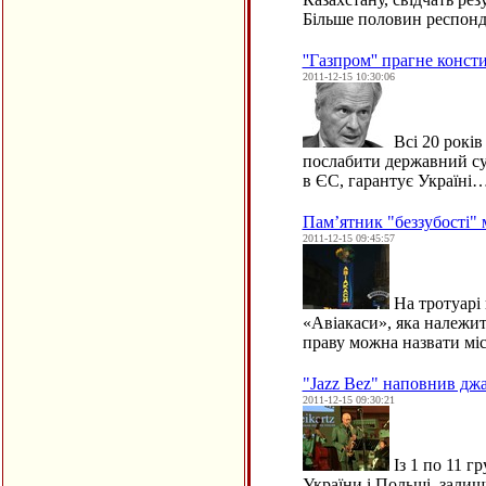
Більше половин респон
''Газпром'' прагне конст
2011-12-15 10:30:06
Всі 20 років
послабити державний сув
в ЄС, гарантує Україні
Пам’ятник "беззубості" 
2011-12-15 09:45:57
На тротуарі 
«Авіакаси», яка належит
праву можна назвати мі
"Jazz Bez" наповнив джа
2011-12-15 09:30:21
Із 1 по 11 г
України і Польщі, залиш