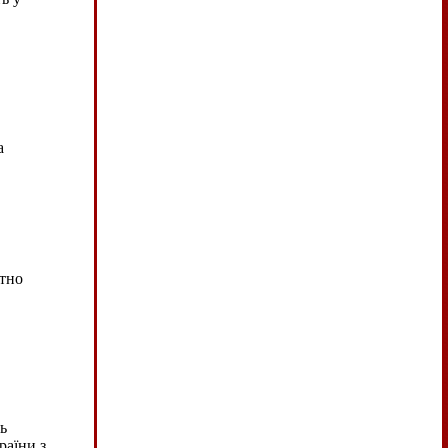
а
ітно
ь
раїни з