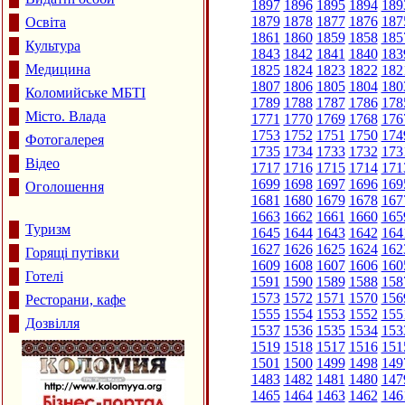
1897
1896
1895
1894
189
1879
1878
1877
1876
187
Освіта
1861
1860
1859
1858
185
Культура
1843
1842
1841
1840
183
Медицина
1825
1824
1823
1822
182
1807
1806
1805
1804
180
Коломийське МБТІ
1789
1788
1787
1786
178
Місто. Влада
1771
1770
1769
1768
176
1753
1752
1751
1750
174
Фотогалерея
1735
1734
1733
1732
173
Відео
1717
1716
1715
1714
171
1699
1698
1697
1696
169
Оголошення
1681
1680
1679
1678
167
1663
1662
1661
1660
165
Туризм
1645
1644
1643
1642
164
1627
1626
1625
1624
162
Горящі путівки
1609
1608
1607
1606
160
Готелі
1591
1590
1589
1588
158
1573
1572
1571
1570
156
Ресторани, кафе
1555
1554
1553
1552
155
Дозвілля
1537
1536
1535
1534
153
1519
1518
1517
1516
151
1501
1500
1499
1498
149
1483
1482
1481
1480
147
1465
1464
1463
1462
146