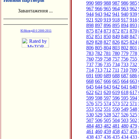
Новини партнерів
990
989
988
987
986
985
967
966
965
964
963
962
Завантаження ...
944
943
942
941
940
939
921
920
919
918
917
916
898
897
896
895
894
893
875
874
873
872
871
870
Ю.Молодій © 2000-2015
852
851
850
849
848
847
829
828
827
826
825
824
806
805
804
803
802
801
783
782
781
780
779
778
760
759
758
757
756
755
737
736
735
734
733
732
714
713
712
711
710
709
691
690
689
688
687
686
668
667
666
665
664
663
645
644
643
642
641
640
622
621
620
619
618
617
599
598
597
596
595
594
576
575
574
573
572
571
553
552
551
550
549
548
530
529
528
527
526
525
507
506
505
504
503
502
484
483
482
481
480
479
461
460
459
458
457
456
438
437
436
435
434
433