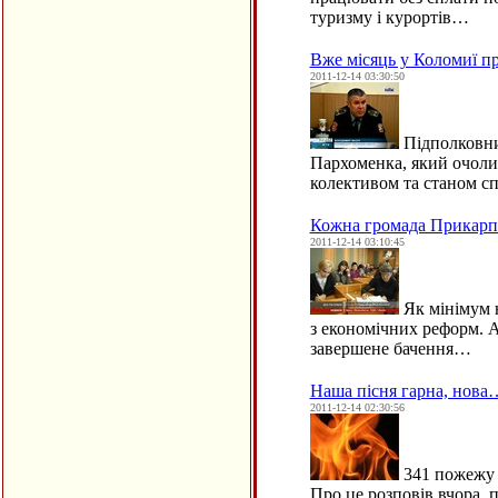
туризму і курортів…
Вже місяць у Коломиї п
2011-12-14 03:30:50
Підполковни
Пархоменка, який очоли
колективом та станом с
Кожна громада Прикарпа
2011-12-14 03:10:45
Як мінімум н
з економічних реформ. 
завершене бачення…
Наша пісня гарна, нова
2011-12-14 02:30:56
341 пожежу д
Про це розповів вчора, 