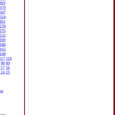
393
370
347
324
301
278
255
232
209
186
163
140
117
116
90
89
57
56
24
23
ня
ова.