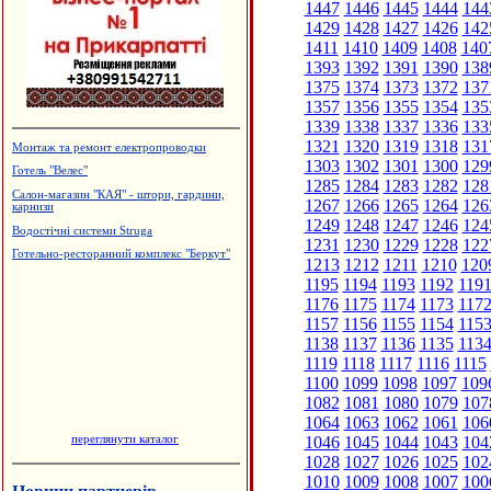
1447
1446
1445
1444
144
1429
1428
1427
1426
142
1411
1410
1409
1408
140
1393
1392
1391
1390
138
1375
1374
1373
1372
137
1357
1356
1355
1354
135
1339
1338
1337
1336
133
1321
1320
1319
1318
131
Монтаж та ремонт електропроводки
1303
1302
1301
1300
129
Готель "Велес"
1285
1284
1283
1282
128
Салон-магазин "КАЯ" - штори, гардини,
1267
1266
1265
1264
126
карнизи
1249
1248
1247
1246
124
Водостічні системи Struga
1231
1230
1229
1228
122
Готельно-ресторанний комплекс "Беркут"
1213
1212
1211
1210
120
1195
1194
1193
1192
119
1176
1175
1174
1173
117
1157
1156
1155
1154
115
1138
1137
1136
1135
113
1119
1118
1117
1116
1115
1100
1099
1098
1097
109
1082
1081
1080
1079
107
1064
1063
1062
1061
106
переглянути каталог
1046
1045
1044
1043
104
1028
1027
1026
1025
102
1010
1009
1008
1007
100