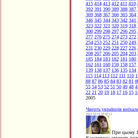
415
414
413
412
411
410
392
391
390
389
388
387
369
368
367
366
365
364
346
345
344
343
342
341
323
322
321
320
319
318
300
299
298
297
296
295
277
276
275
274
273
272
254
253
252
251
250
249
231
230
229
228
227
226
208
207
206
205
204
203
185
184
183
182
181
180
162
161
160
159
158
157
139
138
137
136
135
134
115
114
113
112
111
110
1
88
87
86
85
84
83
82
81
8
55
54
53
52
51
50
49
48
4
22
21
20
19
18
17
16
15
1
2005
Чверть українців виїхал
2011-12-15 10:45:12
При цьому 10
Казахстану, свідчать ре