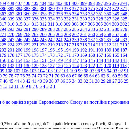
409
408
407
406
405
404
403
402
401
400
399
398
397
396
395
394
386
385
384
383
382
381
380
379
378
377
376
375
374
373
372
371
363
362
361
360
359
358
357
356
355
354
353
352
351
350
349
348
340
339
338
337
336
335
334
333
332
331
330
329
328
327
326
325
317
316
315
314
313
312
311
310
309
308
307
306
305
304
303
302
294
293
292
291
290
289
288
287
286
285
284
283
282
281
280
279
271
270
269
268
267
266
265
264
263
262
261
260
259
258
257
256
248
247
246
245
244
243
242
241
240
239
238
237
236
235
234
233
225
224
223
222
221
220
219
218
217
216
215
214
213
212
211
210
202
201
200
199
198
197
196
195
194
193
192
191
190
189
188
187
179
178
177
176
175
174
173
172
171
170
169
168
167
166
165
164
156
155
154
153
152
151
150
149
148
147
146
145
144
143
142
141
133
132
131
130
129
128
127
126
125
124
123
122
121
120
119
118
09
108
107
106
105
104
103
102
101
100
99
98
97
96
95
94
93
92
91
0
79
78
77
76
75
74
73
72
71
70
69
68
67
66
65
64
63
62
61
60
59
58
7
46
45
44
43
42
41
40
39
38
37
36
35
34
33
32
31
30
29
28
27
26
25
4
13
12
11
10
9
8
7
6
5
4
3
2
1
и б до однієї з країн Європейського Союзу на постійне проживан
,2% виїхали б до однієї з країн Митного союзу Росії, Білорусі і
зультати соціологічного опитування, проведеного Центром Разумк