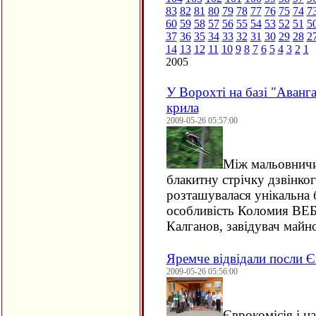
83
82
81
80
79
78
77
76
75
74
7
60
59
58
57
56
55
54
53
52
51
5
37
36
35
34
33
32
31
30
29
28
2
14
13
12
11
10
9
8
7
6
5
4
3
2
1
2005
У Ворохті на базі "Аван
крила
2009-05-26 05:57:00
Між мальовничи
блакитну стрічку дзвінко
розташувалася унікальна б
особливість Коломия ВЕБ
Калганов, завідувач майн
Яремче відвідали посли 
2009-05-26 05:56:00
Єврокомісія і н