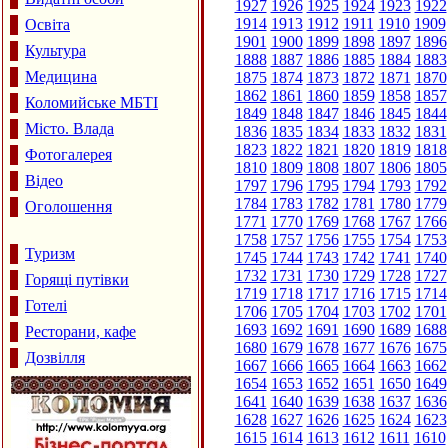
1927
1926
1925
1924
1923
1922
1914
1913
1912
1911
1910
1909
Освіта
1901
1900
1899
1898
1897
1896
Культура
1888
1887
1886
1885
1884
1883
Медицина
1875
1874
1873
1872
1871
1870
1862
1861
1860
1859
1858
1857
Коломийське МБТІ
1849
1848
1847
1846
1845
1844
Місто. Влада
1836
1835
1834
1833
1832
1831
1823
1822
1821
1820
1819
1818
Фотогалерея
1810
1809
1808
1807
1806
1805
Відео
1797
1796
1795
1794
1793
1792
1784
1783
1782
1781
1780
1779
Оголошення
1771
1770
1769
1768
1767
1766
1758
1757
1756
1755
1754
1753
Туризм
1745
1744
1743
1742
1741
1740
1732
1731
1730
1729
1728
1727
Горящі путівки
1719
1718
1717
1716
1715
1714
Готелі
1706
1705
1704
1703
1702
1701
1693
1692
1691
1690
1689
1688
Ресторани, кафе
1680
1679
1678
1677
1676
1675
Дозвілля
1667
1666
1665
1664
1663
1662
1654
1653
1652
1651
1650
1649
1641
1640
1639
1638
1637
1636
1628
1627
1626
1625
1624
1623
1615
1614
1613
1612
1611
1610