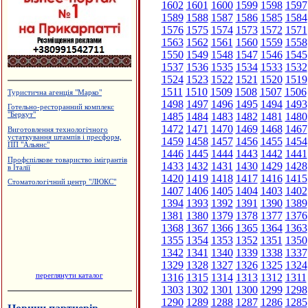
1602
1601
1600
1599
1598
1597
1589
1588
1587
1586
1585
1584
1576
1575
1574
1573
1572
1571
1563
1562
1561
1560
1559
1558
1550
1549
1548
1547
1546
1545
1537
1536
1535
1534
1533
1532
1524
1523
1522
1521
1520
1519
1511
1510
1509
1508
1507
1506
Туристична агенція "Марко"
1498
1497
1496
1495
1494
1493
Готельно-ресторанний комплекс
1485
1484
1483
1482
1481
1480
"Беркут"
1472
1471
1470
1469
1468
1467
Виготовлення технологічного
устаткування штампів і пресформ,
1459
1458
1457
1456
1455
1454
ПП "Альянс"
1446
1445
1444
1443
1442
1441
Профспілкове товариство імігрантів
1433
1432
1431
1430
1429
1428
в Італії
1420
1419
1418
1417
1416
1415
Стоматологічний центр "ЛЮКС"
1407
1406
1405
1404
1403
1402
1394
1393
1392
1391
1390
1389
1381
1380
1379
1378
1377
1376
1368
1367
1366
1365
1364
1363
1355
1354
1353
1352
1351
1350
1342
1341
1340
1339
1338
1337
1329
1328
1327
1326
1325
1324
переглянути каталог
1316
1315
1314
1313
1312
1311
1303
1302
1301
1300
1299
1298
1290
1289
1288
1287
1286
1285