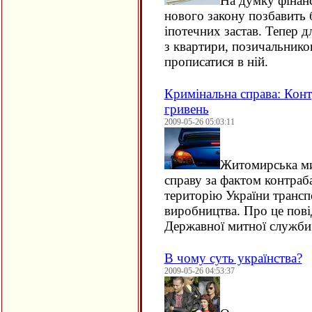
На думку фінанси
нового закону позбавить 
іпотечних застав. Тепер д
з квартири, позичальников
прописатися в ній.
Кримінальна справа: Конт
гривень
2009-05-26 05:03:11
Житомирська м
справу за фактом контраб
територію України трансп
виробництва. Про це пові
Державної митної служби
В чому суть українства?
2009-05-26 04:53:37