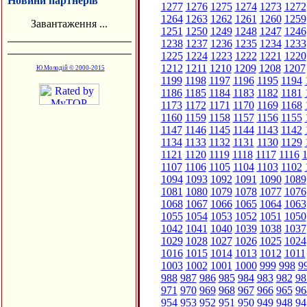
Новини партнерів
1277
1276
1275
1274
1273
1272
1264
1263
1262
1261
1260
1259
Завантаження ...
1251
1250
1249
1248
1247
1246
1238
1237
1236
1235
1234
1233
1225
1224
1223
1222
1221
1220
1212
1211
1210
1209
1208
1207
Ю.Молодій © 2000-2015
1199
1198
1197
1196
1195
1194
1186
1185
1184
1183
1182
1181
1173
1172
1171
1170
1169
1168
1160
1159
1158
1157
1156
1155
1147
1146
1145
1144
1143
1142
1134
1133
1132
1131
1130
1129
1121
1120
1119
1118
1117
1116
1
1107
1106
1105
1104
1103
1102
1094
1093
1092
1091
1090
1089
1081
1080
1079
1078
1077
1076
1068
1067
1066
1065
1064
1063
1055
1054
1053
1052
1051
1050
1042
1041
1040
1039
1038
1037
1029
1028
1027
1026
1025
1024
1016
1015
1014
1013
1012
1011
1003
1002
1001
1000
999
998
9
988
987
986
985
984
983
982
98
971
970
969
968
967
966
965
96
954
953
952
951
950
949
948
94