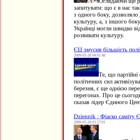
Оглядаючи ще ра
запитувати: що є в нас та
з одного боку, дозволяло
культуру, а, з іншого бок
Українці могли швидко ві
розвивати культуру.
ЄЦ змусив більшість полі
2009-05-26 04:01:48
Те, що партійні
політичних сил активізува
березня, є ще однією пе
перегонах. Про це сьогодн
сказав лідер Єдиного Цен
Dziennik : Фіаско саміту 
2009-05-26 03:27:01