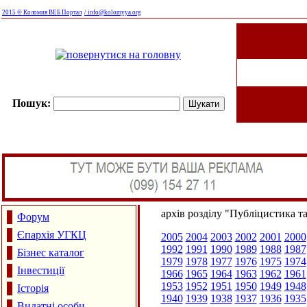
2015 © Коломия ВЕБ Портал
/ info@kolomyya.org
Пошук:
архів розділу "Публіцистика т
Форум
Єпархія УГКЦ
2005
2004
2003
2002
2001
2000
1992
1991
1990
1989
1988
1987
Бізнес каталог
1979
1978
1977
1976
1975
1974
Інвестиції
1966
1965
1964
1963
1962
1961
1953
1952
1951
1950
1949
1948
Історія
1940
1939
1938
1937
1936
1935
Видатні особи