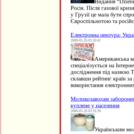
Видання “Dzienn
Росія. Після газової кризи
у Грузії це мала бути спр
Євроспільнотою та росій
Електронна цензура: Украї
2009-05-26 03:20:41
Американська ко
спеціалізується на Інтерн
дослідження під назвою The
склавши рейтинг країн за 
використання електронних
Молокозаводам заборонен
куплене у населення
2009-05-26 03:16:39
Українським мо