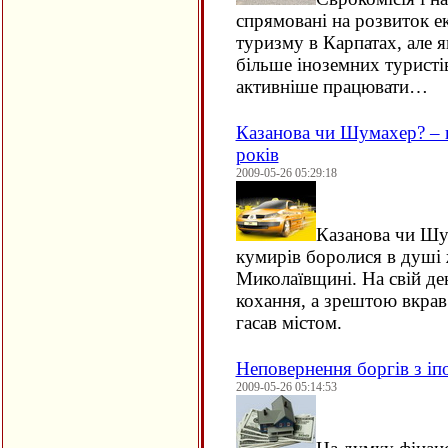
спрямовані на розвиток е
туризму в Карпатах, але 
більше іноземних туристі
активніше працювати…
Казанова чи Шумахер? – в
років
2009-05-26 05:29:18
Казанова чи Шу
кумирів боролися в душі 
Миколаївщині. На свій де
кохання, а зрештою вкрав 
гасав містом.
Неповернення боргів з і
2009-05-26 05:14:53