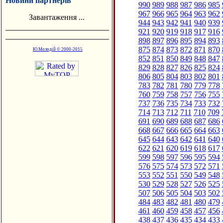
Новини партнерів
990
989
988
987
986
985
967
966
965
964
963
962
Завантаження ...
944
943
942
941
940
939
921
920
919
918
917
916
898
897
896
895
894
893
875
874
873
872
871
870
Ю.Молодій © 2000-2015
852
851
850
849
848
847
829
828
827
826
825
824
806
805
804
803
802
801
783
782
781
780
779
778
760
759
758
757
756
755
737
736
735
734
733
732
714
713
712
711
710
709
691
690
689
688
687
686
668
667
666
665
664
663
645
644
643
642
641
640
622
621
620
619
618
617
599
598
597
596
595
594
576
575
574
573
572
571
553
552
551
550
549
548
530
529
528
527
526
525
507
506
505
504
503
502
484
483
482
481
480
479
461
460
459
458
457
456
438
437
436
435
434
433