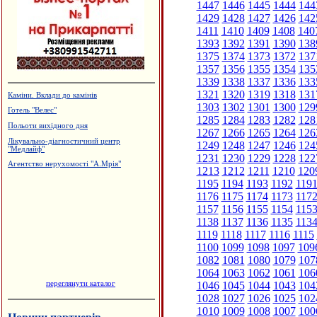
1447
1446
1445
1444
144
1429
1428
1427
1426
142
1411
1410
1409
1408
140
1393
1392
1391
1390
138
1375
1374
1373
1372
137
1357
1356
1355
1354
135
1339
1338
1337
1336
133
1321
1320
1319
1318
131
Каміни. Вклади до камінів
1303
1302
1301
1300
129
Готель "Велес"
1285
1284
1283
1282
128
Польоти вихідного дня
1267
1266
1265
1264
126
Лікувально-діагностичний центр
1249
1248
1247
1246
124
"Медлайф"
1231
1230
1229
1228
122
Агентство нерухомості "А.Мрія"
1213
1212
1211
1210
120
1195
1194
1193
1192
119
1176
1175
1174
1173
117
1157
1156
1155
1154
115
1138
1137
1136
1135
113
1119
1118
1117
1116
1115
1100
1099
1098
1097
109
1082
1081
1080
1079
107
1064
1063
1062
1061
106
переглянути каталог
1046
1045
1044
1043
104
1028
1027
1026
1025
102
1010
1009
1008
1007
100