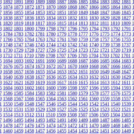
3
1892
1891
1890
1889
1888
1887
1886
1885
1884
1883
1882
1881
5
1874
1873
1872
1871
1870
1869
1868
1867
1866
1865
1864
1863
7
1856
1855
1854
1853
1852
1851
1850
1849
1848
1847
1846
1845
9
1838
1837
1836
1835
1834
1833
1832
1831
1830
1829
1828
1827
1
1820
1819
1818
1817
1816
1815
1814
1813
1812
1811
1810
1809
3
1802
1801
1800
1799
1798
1797
1796
1795
1794
1793
1792
1791
5
1784
1783
1782
1781
1780
1779
1778
1777
1776
1775
1774
1773
7
1766
1765
1764
1763
1762
1761
1760
1759
1758
1757
1756
1755
9
1748
1747
1746
1745
1744
1743
1742
1741
1740
1739
1738
1737
1
1730
1729
1728
1727
1726
1725
1724
1723
1722
1721
1720
1719
3
1712
1711
1710
1709
1708
1707
1706
1705
1704
1703
1702
1701
5
1694
1693
1692
1691
1690
1689
1688
1687
1686
1685
1684
1683
7
1676
1675
1674
1673
1672
1671
1670
1669
1668
1667
1666
1665
9
1658
1657
1656
1655
1654
1653
1652
1651
1650
1649
1648
1647
1
1640
1639
1638
1637
1636
1635
1634
1633
1632
1631
1630
1629
3
1622
1621
1620
1619
1618
1617
1616
1615
1614
1613
1612
1611
5
1604
1603
1602
1601
1600
1599
1598
1597
1596
1595
1594
1593
7
1586
1585
1584
1583
1582
1581
1580
1579
1578
1577
1576
1575
9
1568
1567
1566
1565
1564
1563
1562
1561
1560
1559
1558
1557
1
1550
1549
1548
1547
1546
1545
1544
1543
1542
1541
1540
1539
3
1532
1531
1530
1529
1528
1527
1526
1525
1524
1523
1522
1521
5
1514
1513
1512
1511
1510
1509
1508
1507
1506
1505
1504
1503
7
1496
1495
1494
1493
1492
1491
1490
1489
1488
1487
1486
1485
9
1478
1477
1476
1475
1474
1473
1472
1471
1470
1469
1468
1467
1
1460
1459
1458
1457
1456
1455
1454
1453
1452
1451
1450
1449