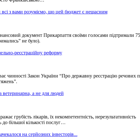
всі з вами розуміємо, що цей бюджет є нещасним
нансовий документ Прикарпаття своїми голосами підтримали 7
римались” не було).
мельно-реєстраційну реформу
ває чинності Закон України “Про державну реєстрацію речових п
тяжень”.
а ветеринарна, а не для людей
ражає грубість лікарів, їх некомпетентність, нерезультативність
ь до більшої кількості послуг…
чекалося на серйозних інвесторів...