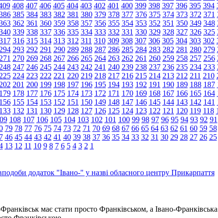
409
408
407
406
405
404
403
402
401
400
399
398
397
396
395
394
386
385
384
383
382
381
380
379
378
377
376
375
374
373
372
371
363
362
361
360
359
358
357
356
355
354
353
352
351
350
349
348
340
339
338
337
336
335
334
333
332
331
330
329
328
327
326
325
317
316
315
314
313
312
311
310
309
308
307
306
305
304
303
302
294
293
292
291
290
289
288
287
286
285
284
283
282
281
280
279
271
270
269
268
267
266
265
264
263
262
261
260
259
258
257
256
248
247
246
245
244
243
242
241
240
239
238
237
236
235
234
233
225
224
223
222
221
220
219
218
217
216
215
214
213
212
211
210
202
201
200
199
198
197
196
195
194
193
192
191
190
189
188
187
179
178
177
176
175
174
173
172
171
170
169
168
167
166
165
164
156
155
154
153
152
151
150
149
148
147
146
145
144
143
142
141
133
132
131
130
129
128
127
126
125
124
123
122
121
120
119
118
09
108
107
106
105
104
103
102
101
100
99
98
97
96
95
94
93
92
91
0
79
78
77
76
75
74
73
72
71
70
69
68
67
66
65
64
63
62
61
60
59
58
7
46
45
44
43
42
41
40
39
38
37
36
35
34
33
32
31
30
29
28
27
26
25
4
13
12
11
10
9
8
7
6
5
4
3
2
1
подоби додаток "Івано-" у назві обласного центру Прикарпаття
Франківськ має стати просто Франківськом, а Івано-Франківська
росто Франківською…