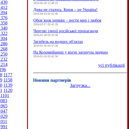
1430
2016-05-18 12:48:23
1412
Дива не сталось: Крим – це Україна!
1394
2016-04-19 02:55:40
1376
Обов’язок церкви – нести мир і любов
1358
2016-02-17 02:45:28
1340
Чергові ілюзії російської пропаганди
1322
2016-01-28 03:10:58
1304
Загибель на водних об'єктах
1286
2016-01-26 03:47:30
1268
На Коломийщині у вогні загинула людина
1250
2016-01-26 03:42:56
1232
1214
усі публікації
196
8
1177
9
1158
Новини партнерів
0
1139
Загрузка...
1
1120
1101
1083
1065
1047
1029
1011
991