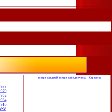
товари для дітей
товари для відпочинку - Kapitan.ua
1988
1970
1952
1934
1916
1898