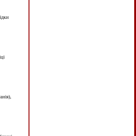
ідки
іці
нія),