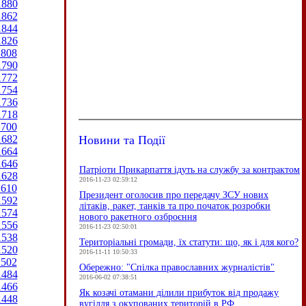
1880
1862
1844
1826
1808
1790
1772
1754
1736
1718
1700
Новини та Події
1682
1664
1646
Патріоти Прикарпаття ідуть на службу за контрактом
1628
2016-11-23 02:59:12
1610
Президент оголосив про передачу ЗСУ нових
1592
літаків, ракет, танків та про початок розробки
1574
нового ракетного озброєння
1556
2016-11-23 02:50:01
1538
Територіальні громади, їх статути: що, як і для кого?
1520
2016-11-11 10:50:33
1502
Обережно: "Спілка православних журналістів"
1484
2016-06-02 07:38:51
1466
Як козачі отамани ділили прибуток від продажу
1448
вугілля з окупованих територій в РФ