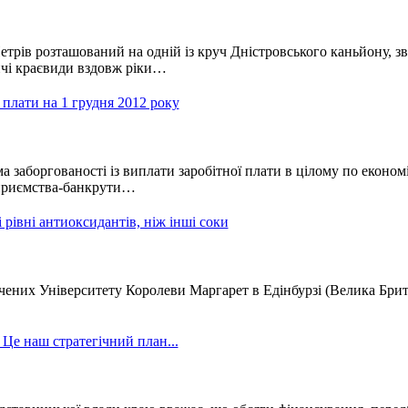
етрів розташований на одній із круч Дністровського каньйону, зв
чі краєвиди вздовж ріки…
 плати на 1 грудня 2012 року
а заборгованості із виплати заробітної плати в цілому по економ
дприємства-банкрути…
 рівні антиоксидантів, ніж інші соки
ених Університету Королеви Маргарет в Едінбурзі (Велика Брита
 наш стратегічний план...