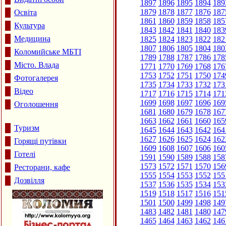
1897
1896
1895
1894
189
1879
1878
1877
1876
187
Освіта
1861
1860
1859
1858
185
Культура
1843
1842
1841
1840
183
Медицина
1825
1824
1823
1822
182
1807
1806
1805
1804
180
Коломийське МБТІ
1789
1788
1787
1786
178
Місто. Влада
1771
1770
1769
1768
176
1753
1752
1751
1750
174
Фотогалерея
1735
1734
1733
1732
173
Відео
1717
1716
1715
1714
171
1699
1698
1697
1696
169
Оголошення
1681
1680
1679
1678
167
1663
1662
1661
1660
165
Туризм
1645
1644
1643
1642
164
1627
1626
1625
1624
162
Горящі путівки
1609
1608
1607
1606
160
Готелі
1591
1590
1589
1588
158
1573
1572
1571
1570
156
Ресторани, кафе
1555
1554
1553
1552
155
Дозвілля
1537
1536
1535
1534
153
1519
1518
1517
1516
151
1501
1500
1499
1498
149
1483
1482
1481
1480
147
1465
1464
1463
1462
146