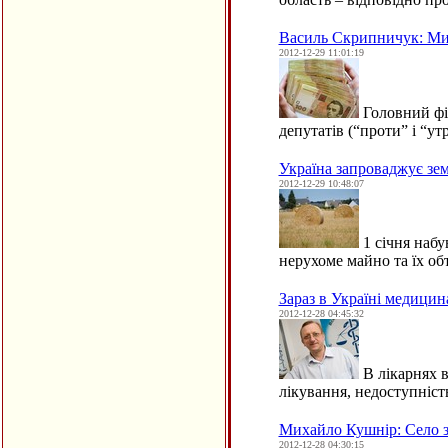
Василь Скрипничук: Ми 
2012-12-29 11:01:19
Головний фі
депутатів (“проти” і “ут
Україна запроваджує зе
2012-12-29 10:48:07
1 січня набу
нерухоме майно та їх об
Зараз в Україні медицин
2012-12-28 04:45:32
В лікарнях в
лікування, недоступніст
Михайло Кушнір: Село за
2012-12-28 04:30:15