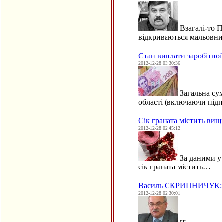
Взагалі-то П
відкриваються мальовни
Стан виплати заробітної
2012-12-28 03:30:36
Загальна сум
області (включаючи пі
Сік граната містить вищі
2012-12-28 02:45:12
За даними уч
сік граната містить…
Василь СКРИПНИЧУК: Це
2012-12-28 02:30:01