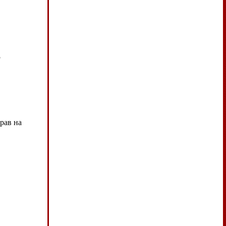
5
рав на