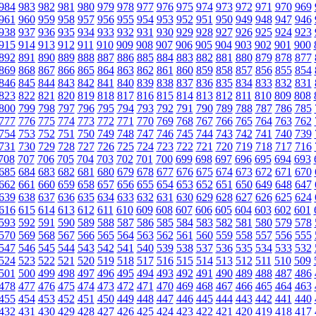
984
983
982
981
980
979
978
977
976
975
974
973
972
971
970
969
961
960
959
958
957
956
955
954
953
952
951
950
949
948
947
946
938
937
936
935
934
933
932
931
930
929
928
927
926
925
924
923
915
914
913
912
911
910
909
908
907
906
905
904
903
902
901
900
892
891
890
889
888
887
886
885
884
883
882
881
880
879
878
877
869
868
867
866
865
864
863
862
861
860
859
858
857
856
855
854
846
845
844
843
842
841
840
839
838
837
836
835
834
833
832
831
823
822
821
820
819
818
817
816
815
814
813
812
811
810
809
808
800
799
798
797
796
795
794
793
792
791
790
789
788
787
786
785
777
776
775
774
773
772
771
770
769
768
767
766
765
764
763
762
754
753
752
751
750
749
748
747
746
745
744
743
742
741
740
739
731
730
729
728
727
726
725
724
723
722
721
720
719
718
717
716
708
707
706
705
704
703
702
701
700
699
698
697
696
695
694
693
685
684
683
682
681
680
679
678
677
676
675
674
673
672
671
670
662
661
660
659
658
657
656
655
654
653
652
651
650
649
648
647
639
638
637
636
635
634
633
632
631
630
629
628
627
626
625
624
616
615
614
613
612
611
610
609
608
607
606
605
604
603
602
601
593
592
591
590
589
588
587
586
585
584
583
582
581
580
579
578
570
569
568
567
566
565
564
563
562
561
560
559
558
557
556
555
547
546
545
544
543
542
541
540
539
538
537
536
535
534
533
532
524
523
522
521
520
519
518
517
516
515
514
513
512
511
510
509
501
500
499
498
497
496
495
494
493
492
491
490
489
488
487
486
478
477
476
475
474
473
472
471
470
469
468
467
466
465
464
463
455
454
453
452
451
450
449
448
447
446
445
444
443
442
441
440
432
431
430
429
428
427
426
425
424
423
422
421
420
419
418
417