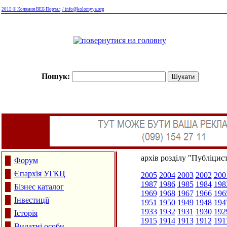
2015 © Коломия ВЕБ Портал
/ info@kolomyya.org
Пошук:
архів розділу "Публіцис
Форум
Єпархія УГКЦ
2005
2004
2003
2002
200
1987
1986
1985
1984
198
Бізнес каталог
1969
1968
1967
1966
196
Інвестиції
1951
1950
1949
1948
194
1933
1932
1931
1930
192
Історія
1915
1914
1913
1912
191
Видатні особи