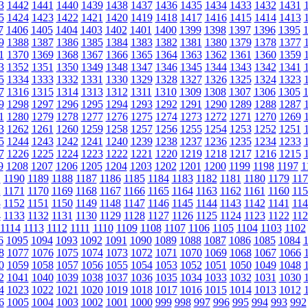
3
1442
1441
1440
1439
1438
1437
1436
1435
1434
1433
1432
1431
5
1424
1423
1422
1421
1420
1419
1418
1417
1416
1415
1414
1413
7
1406
1405
1404
1403
1402
1401
1400
1399
1398
1397
1396
1395
9
1388
1387
1386
1385
1384
1383
1382
1381
1380
1379
1378
1377
1
1370
1369
1368
1367
1366
1365
1364
1363
1362
1361
1360
1359
3
1352
1351
1350
1349
1348
1347
1346
1345
1344
1343
1342
1341
5
1334
1333
1332
1331
1330
1329
1328
1327
1326
1325
1324
1323
7
1316
1315
1314
1313
1312
1311
1310
1309
1308
1307
1306
1305
9
1298
1297
1296
1295
1294
1293
1292
1291
1290
1289
1288
1287
1
1280
1279
1278
1277
1276
1275
1274
1273
1272
1271
1270
1269
3
1262
1261
1260
1259
1258
1257
1256
1255
1254
1253
1252
1251
5
1244
1243
1242
1241
1240
1239
1238
1237
1236
1235
1234
1233
7
1226
1225
1224
1223
1222
1221
1220
1219
1218
1217
1216
1215
9
1208
1207
1206
1205
1204
1203
1202
1201
1200
1199
1198
1197
1
1
1190
1189
1188
1187
1186
1185
1184
1183
1182
1181
1180
1179
117
2
1171
1170
1169
1168
1167
1166
1165
1164
1163
1162
1161
1160
115
3
1152
1151
1150
1149
1148
1147
1146
1145
1144
1143
1142
1141
114
4
1133
1132
1131
1130
1129
1128
1127
1126
1125
1124
1123
1122
112
1114
1113
1112
1111
1110
1109
1108
1107
1106
1105
1104
1103
1102
6
1095
1094
1093
1092
1091
1090
1089
1088
1087
1086
1085
1084
8
1077
1076
1075
1074
1073
1072
1071
1070
1069
1068
1067
1066
0
1059
1058
1057
1056
1055
1054
1053
1052
1051
1050
1049
1048
2
1041
1040
1039
1038
1037
1036
1035
1034
1033
1032
1031
1030
4
1023
1022
1021
1020
1019
1018
1017
1016
1015
1014
1013
1012
6
1005
1004
1003
1002
1001
1000
999
998
997
996
995
994
993
992