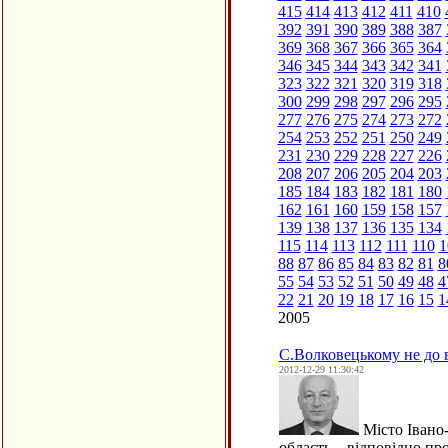
415
414
413
412
411
410
392
391
390
389
388
387
369
368
367
366
365
364
346
345
344
343
342
341
323
322
321
320
319
318
300
299
298
297
296
295
277
276
275
274
273
272
254
253
252
251
250
249
231
230
229
228
227
226
208
207
206
205
204
203
185
184
183
182
181
180
162
161
160
159
158
157
139
138
137
136
135
134
115
114
113
112
111
110
1
88
87
86
85
84
83
82
81
8
55
54
53
52
51
50
49
48
4
22
21
20
19
18
17
16
15
1
2005
С.Волковецькому не до в
2012-12-29 11:30:42
Місто Івано-
область – відповідно п