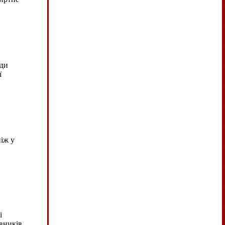
оди
ї
іж у
и
і
івників