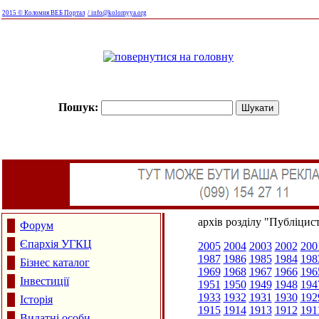
2015 © Коломия ВЕБ Портал
/ info@kolomyya.org
Пошук:
архів розділу "Публіцис
Форум
Єпархія УГКЦ
2005
2004
2003
2002
200
1987
1986
1985
1984
198
Бізнес каталог
1969
1968
1967
1966
196
Інвестиції
1951
1950
1949
1948
194
1933
1932
1931
1930
192
Історія
1915
1914
1913
1912
191
Видатні особи