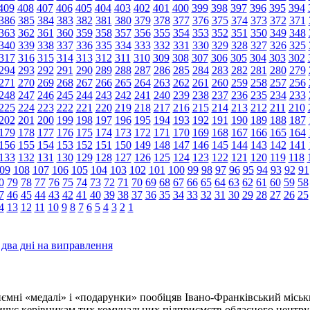
409
408
407
406
405
404
403
402
401
400
399
398
397
396
395
394
386
385
384
383
382
381
380
379
378
377
376
375
374
373
372
371
363
362
361
360
359
358
357
356
355
354
353
352
351
350
349
348
340
339
338
337
336
335
334
333
332
331
330
329
328
327
326
325
317
316
315
314
313
312
311
310
309
308
307
306
305
304
303
302
294
293
292
291
290
289
288
287
286
285
284
283
282
281
280
279
271
270
269
268
267
266
265
264
263
262
261
260
259
258
257
256
248
247
246
245
244
243
242
241
240
239
238
237
236
235
234
233
225
224
223
222
221
220
219
218
217
216
215
214
213
212
211
210
202
201
200
199
198
197
196
195
194
193
192
191
190
189
188
187
179
178
177
176
175
174
173
172
171
170
169
168
167
166
165
164
156
155
154
153
152
151
150
149
148
147
146
145
144
143
142
141
133
132
131
130
129
128
127
126
125
124
123
122
121
120
119
118
09
108
107
106
105
104
103
102
101
100
99
98
97
96
95
94
93
92
91
0
79
78
77
76
75
74
73
72
71
70
69
68
67
66
65
64
63
62
61
60
59
58
7
46
45
44
43
42
41
40
39
38
37
36
35
34
33
32
31
30
29
28
27
26
25
4
13
12
11
10
9
8
7
6
5
4
3
2
1
два дні на виправлення
ємні «медалі» і «подарунки» пообіцяв Івано-Франківський місь
чус керівникам тих комунальних підприємств обласного центру, 