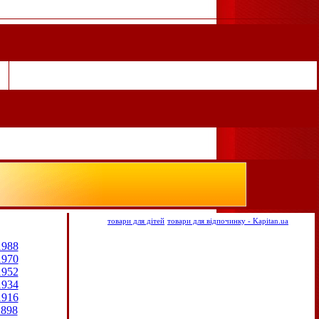
товари для дітей
товари для відпочинку - Kapitan.ua
1988
1970
1952
1934
1916
1898