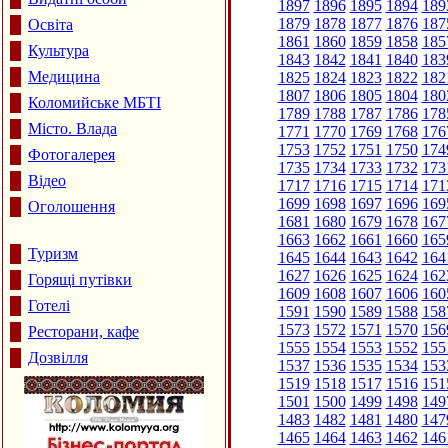
1897
1896
1895
1894
189
1879
1878
1877
1876
187
Освіта
1861
1860
1859
1858
185
Культура
1843
1842
1841
1840
183
Медицина
1825
1824
1823
1822
182
1807
1806
1805
1804
180
Коломийське МБТІ
1789
1788
1787
1786
178
Місто. Влада
1771
1770
1769
1768
176
1753
1752
1751
1750
174
Фотогалерея
1735
1734
1733
1732
173
Відео
1717
1716
1715
1714
171
1699
1698
1697
1696
169
Оголошення
1681
1680
1679
1678
167
1663
1662
1661
1660
165
Туризм
1645
1644
1643
1642
164
1627
1626
1625
1624
162
Горящі путівки
1609
1608
1607
1606
160
Готелі
1591
1590
1589
1588
158
1573
1572
1571
1570
156
Ресторани, кафе
1555
1554
1553
1552
155
Дозвілля
1537
1536
1535
1534
153
1519
1518
1517
1516
151
1501
1500
1499
1498
149
1483
1482
1481
1480
147
1465
1464
1463
1462
146