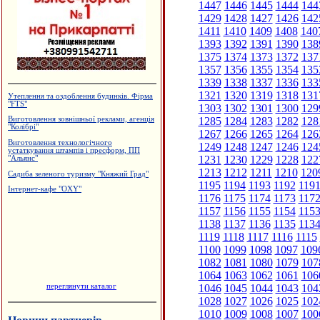
1447
1446
1445
1444
144
1429
1428
1427
1426
142
1411
1410
1409
1408
140
1393
1392
1391
1390
138
1375
1374
1373
1372
137
1357
1356
1355
1354
135
1339
1338
1337
1336
133
1321
1320
1319
1318
131
Утеплення та оздоблення будинків. Фірма
"FTS"
1303
1302
1301
1300
129
1285
1284
1283
1282
128
Виготовлення зовнішньої реклами, агенція
"Колібрі"
1267
1266
1265
1264
126
Виготовлення технологічного
1249
1248
1247
1246
124
устаткування штампів і пресформ, ПП
1231
1230
1229
1228
122
"Альянс"
1213
1212
1211
1210
120
Садиба зеленого туризму "Княжий Град"
1195
1194
1193
1192
119
Інтернет-кафе "OXY"
1176
1175
1174
1173
117
1157
1156
1155
1154
115
1138
1137
1136
1135
113
1119
1118
1117
1116
1115
1100
1099
1098
1097
109
1082
1081
1080
1079
107
1064
1063
1062
1061
106
переглянути каталог
1046
1045
1044
1043
104
1028
1027
1026
1025
102
1010
1009
1008
1007
100