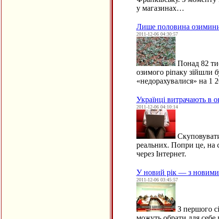
у магазинах…
Лише половина озимини 
2011-12-06 04:30:57
Понад 82 тис
озимого ріпаку зійшли бу
«недорахувалися» на 1 2
Українці витрачають в о
2011-12-06 04:10:14
Скуповуватис
реальних. Попри це, на 
через Інтернет.
У новий рік — з новими
2011-12-06 03:45:57
З першого сі
можуть обрати для себе г