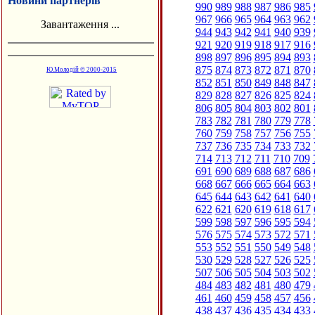
Новини партнерів
990
989
988
987
986
985
967
966
965
964
963
962
Завантаження ...
944
943
942
941
940
939
921
920
919
918
917
916
898
897
896
895
894
893
875
874
873
872
871
870
Ю.Молодій © 2000-2015
852
851
850
849
848
847
829
828
827
826
825
824
806
805
804
803
802
801
783
782
781
780
779
778
760
759
758
757
756
755
737
736
735
734
733
732
714
713
712
711
710
709
691
690
689
688
687
686
668
667
666
665
664
663
645
644
643
642
641
640
622
621
620
619
618
617
599
598
597
596
595
594
576
575
574
573
572
571
553
552
551
550
549
548
530
529
528
527
526
525
507
506
505
504
503
502
484
483
482
481
480
479
461
460
459
458
457
456
438
437
436
435
434
433