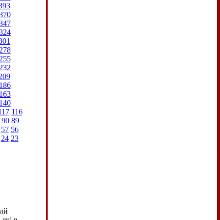
393
370
347
324
301
278
255
232
209
186
163
140
117
116
90
89
57
56
24
23
кий
які в