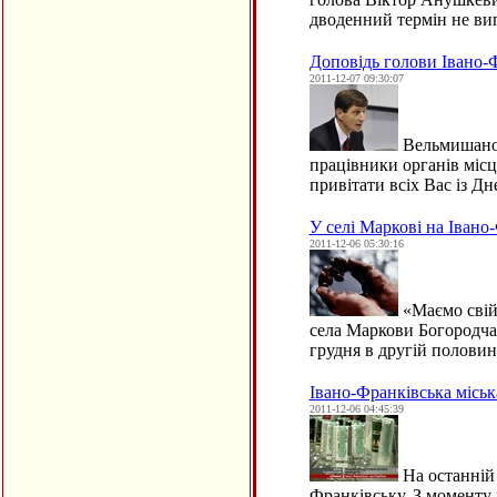
дводенний термін не ви
Доповідь голови Івано-
2011-12-07 09:30:07
Вельмишанов
працівники органів міс
привітати всіх Вас із 
У селі Маркові на Іван
2011-12-06 05:30:16
«Маємо свій
села Маркови Богородчан
грудня в другій полови
Івано-Франківська міськ
2011-12-06 04:45:39
На останній 
Франківську. З моменту 