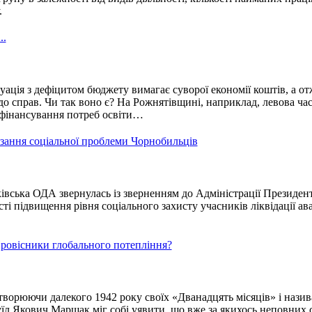
.
..
ація з дефіцитом бюджету вимагає суворої економії коштів, а отж
до справ. Чи так воно є? На Рожнятівщині, наприклад, левова ча
 фінансування потреб освіти…
язання соціальної проблеми Чорнобильців
вська ОДА звернулась із зверненням до Адміністрації Президен
і підвищення рівня соціального захисту учасників ліквідації ава
Провісники глобального потепління?
ворюючи далекого 1942 року своїх «Дванадцять місяців» і нази
їл Якович Маршак міг собі уявити, що вже за якихось неповних 