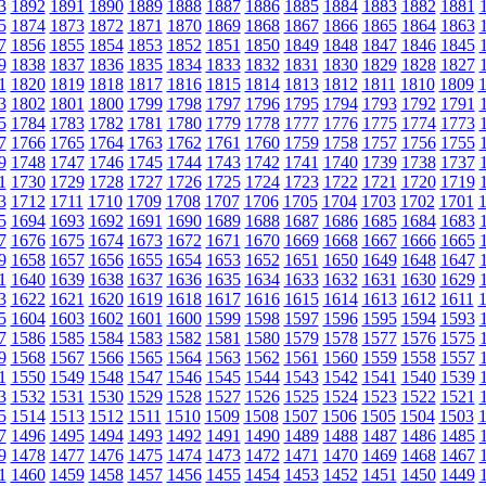
3
1892
1891
1890
1889
1888
1887
1886
1885
1884
1883
1882
1881
5
1874
1873
1872
1871
1870
1869
1868
1867
1866
1865
1864
1863
7
1856
1855
1854
1853
1852
1851
1850
1849
1848
1847
1846
1845
9
1838
1837
1836
1835
1834
1833
1832
1831
1830
1829
1828
1827
1
1820
1819
1818
1817
1816
1815
1814
1813
1812
1811
1810
1809
3
1802
1801
1800
1799
1798
1797
1796
1795
1794
1793
1792
1791
5
1784
1783
1782
1781
1780
1779
1778
1777
1776
1775
1774
1773
7
1766
1765
1764
1763
1762
1761
1760
1759
1758
1757
1756
1755
9
1748
1747
1746
1745
1744
1743
1742
1741
1740
1739
1738
1737
1
1730
1729
1728
1727
1726
1725
1724
1723
1722
1721
1720
1719
3
1712
1711
1710
1709
1708
1707
1706
1705
1704
1703
1702
1701
5
1694
1693
1692
1691
1690
1689
1688
1687
1686
1685
1684
1683
7
1676
1675
1674
1673
1672
1671
1670
1669
1668
1667
1666
1665
9
1658
1657
1656
1655
1654
1653
1652
1651
1650
1649
1648
1647
1
1640
1639
1638
1637
1636
1635
1634
1633
1632
1631
1630
1629
3
1622
1621
1620
1619
1618
1617
1616
1615
1614
1613
1612
1611
5
1604
1603
1602
1601
1600
1599
1598
1597
1596
1595
1594
1593
7
1586
1585
1584
1583
1582
1581
1580
1579
1578
1577
1576
1575
9
1568
1567
1566
1565
1564
1563
1562
1561
1560
1559
1558
1557
1
1550
1549
1548
1547
1546
1545
1544
1543
1542
1541
1540
1539
3
1532
1531
1530
1529
1528
1527
1526
1525
1524
1523
1522
1521
5
1514
1513
1512
1511
1510
1509
1508
1507
1506
1505
1504
1503
7
1496
1495
1494
1493
1492
1491
1490
1489
1488
1487
1486
1485
9
1478
1477
1476
1475
1474
1473
1472
1471
1470
1469
1468
1467
1
1460
1459
1458
1457
1456
1455
1454
1453
1452
1451
1450
1449