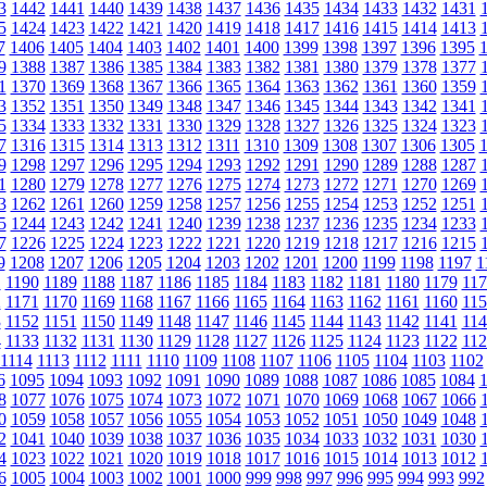
3
1442
1441
1440
1439
1438
1437
1436
1435
1434
1433
1432
1431
5
1424
1423
1422
1421
1420
1419
1418
1417
1416
1415
1414
1413
7
1406
1405
1404
1403
1402
1401
1400
1399
1398
1397
1396
1395
9
1388
1387
1386
1385
1384
1383
1382
1381
1380
1379
1378
1377
1
1370
1369
1368
1367
1366
1365
1364
1363
1362
1361
1360
1359
3
1352
1351
1350
1349
1348
1347
1346
1345
1344
1343
1342
1341
5
1334
1333
1332
1331
1330
1329
1328
1327
1326
1325
1324
1323
7
1316
1315
1314
1313
1312
1311
1310
1309
1308
1307
1306
1305
9
1298
1297
1296
1295
1294
1293
1292
1291
1290
1289
1288
1287
1
1280
1279
1278
1277
1276
1275
1274
1273
1272
1271
1270
1269
3
1262
1261
1260
1259
1258
1257
1256
1255
1254
1253
1252
1251
5
1244
1243
1242
1241
1240
1239
1238
1237
1236
1235
1234
1233
7
1226
1225
1224
1223
1222
1221
1220
1219
1218
1217
1216
1215
9
1208
1207
1206
1205
1204
1203
1202
1201
1200
1199
1198
1197
1
1
1190
1189
1188
1187
1186
1185
1184
1183
1182
1181
1180
1179
117
2
1171
1170
1169
1168
1167
1166
1165
1164
1163
1162
1161
1160
115
3
1152
1151
1150
1149
1148
1147
1146
1145
1144
1143
1142
1141
114
4
1133
1132
1131
1130
1129
1128
1127
1126
1125
1124
1123
1122
112
1114
1113
1112
1111
1110
1109
1108
1107
1106
1105
1104
1103
1102
6
1095
1094
1093
1092
1091
1090
1089
1088
1087
1086
1085
1084
8
1077
1076
1075
1074
1073
1072
1071
1070
1069
1068
1067
1066
0
1059
1058
1057
1056
1055
1054
1053
1052
1051
1050
1049
1048
2
1041
1040
1039
1038
1037
1036
1035
1034
1033
1032
1031
1030
4
1023
1022
1021
1020
1019
1018
1017
1016
1015
1014
1013
1012
6
1005
1004
1003
1002
1001
1000
999
998
997
996
995
994
993
992