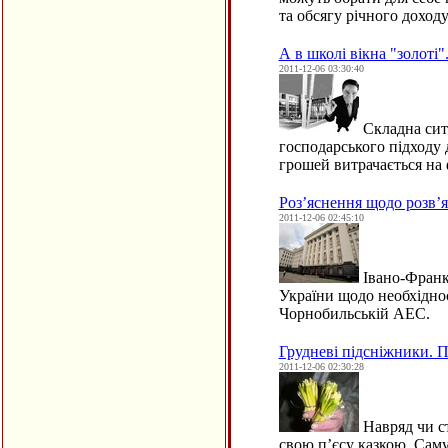
та обсягу річного доходу
А в школі вікна "золоті".
2011-12-06 03:30:40
Складна ситу
господарського підходу 
грошей витрачається на
Роз’яснення щодо розв’
2011-12-06 02:45:10
Івано-Франкі
України щодо необхідност
Чорнобильській АЕС.
Грудневі підсніжники. 
2011-12-06 02:30:28
Навряд чи ст
свою п’єсу казкою, Саму