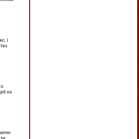
е, і
стка
та
рії на
ваючи
сім