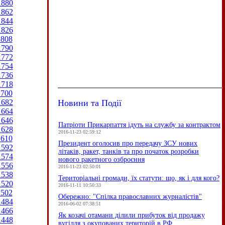
1880
1862
1844
1826
1808
1790
1772
1754
1736
1718
1700
Новини та Події
1682
1664
1646
Патріоти Прикарпаття ідуть на службу за контрактом
1628
2016-11-23 02:59:12
1610
Президент оголосив про передачу ЗСУ нових
1592
літаків, ракет, танків та про початок розробки
1574
нового ракетного озброєння
1556
2016-11-23 02:50:01
1538
Територіальні громади, їх статути: що, як і для кого?
1520
2016-11-11 10:50:33
1502
Обережно: "Спілка православних журналістів"
1484
2016-06-02 07:38:51
1466
Як козачі отамани ділили прибуток від продажу
1448
вугілля з окупованих територій в РФ