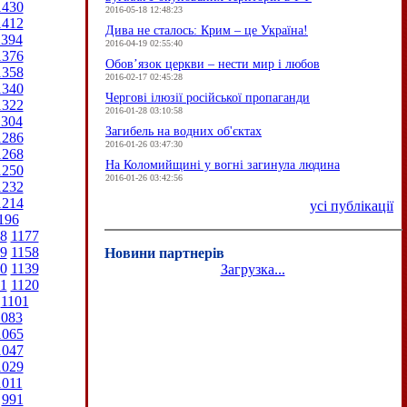
1430
2016-05-18 12:48:23
1412
Дива не сталось: Крим – це Україна!
1394
2016-04-19 02:55:40
1376
Обов’язок церкви – нести мир і любов
1358
2016-02-17 02:45:28
1340
Чергові ілюзії російської пропаганди
1322
2016-01-28 03:10:58
1304
Загибель на водних об'єктах
1286
2016-01-26 03:47:30
1268
На Коломийщині у вогні загинула людина
1250
2016-01-26 03:42:56
1232
1214
усі публікації
196
8
1177
9
1158
Новини партнерів
0
1139
Загрузка...
1
1120
1101
1083
1065
1047
1029
1011
991