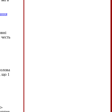
ання
овні
 честь
голова
, що 1
о-
пиртне