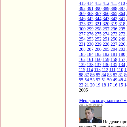
415
414
413
412
411
410
392
391
390
389
388
387
369
368
367
366
365
364
346
345
344
343
342
341
323
322
321
320
319
318
300
299
298
297
296
295
277
276
275
274
273
272
254
253
252
251
250
249
231
230
229
228
227
226
208
207
206
205
204
203
185
184
183
182
181
180
162
161
160
159
158
157
139
138
137
136
135
134
115
114
113
112
111
110
1
88
87
86
85
84
83
82
81
8
55
54
53
52
51
50
49
48
4
22
21
20
19
18
17
16
15
1
2005
Мер дав комунальникам 
2011-12-07 10:30:46
Не дуже при
голова Віктор Анушкеви