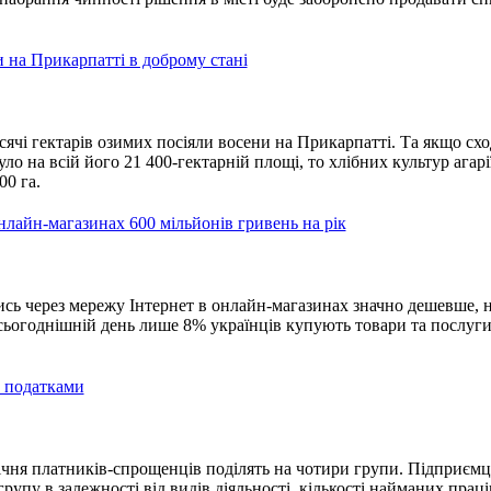
на Прикарпатті в доброму стані
ячі гектарів озимих посіяли восени на Прикарпатті. Та якщо сх
ло на всій його 21 400-гектарній площі, то хлібних культур агарі
00 га.
нлайн-магазинах 600 мільйонів гривень на рік
ь через мережу Інтернет в онлайн-магазинах значно дешевше, н
сьогоднішній день лише 8% українців купують товари та послуг
 податками
чня платників-спрощенців поділять на чотири групи. Підприємц
рупу в залежності від видів діяльності, кількості найманих прац