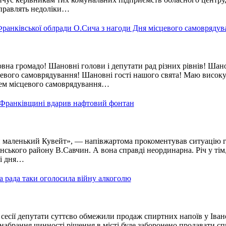
правлять недоліки…
Франківської облради О.Сича з нагоди Дня місцевого самоврядув
на громадо! Шановні голови і депутати рад різних рівнів! Шан
цевого самоврядування! Шановні гості нашого свята! Маю високу
Днем місцевого самоврядування…
о-Франківщині вдарив нафтовий фонтан
 маленький Кувейт», — напівжартома прокоментував ситуацію 
ського району В.Савчин. А вона справді неординарна. Річ у тім
ні дня…
а рада таки оголосила війну алкоголю
сесії депутати суттєво обмежили продаж спиртних напоїв у Іван
набрання чинності рішення в місті буде заборонено продавати с