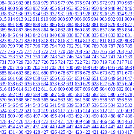
984
983
982
981
980
979
978
977
976
975
974
973
972
971
970
969
961
960
959
958
957
956
955
954
953
952
951
950
949
948
947
946
938
937
936
935
934
933
932
931
930
929
928
927
926
925
924
923
915
914
913
912
911
910
909
908
907
906
905
904
903
902
901
900
892
891
890
889
888
887
886
885
884
883
882
881
880
879
878
877
869
868
867
866
865
864
863
862
861
860
859
858
857
856
855
854
846
845
844
843
842
841
840
839
838
837
836
835
834
833
832
831
823
822
821
820
819
818
817
816
815
814
813
812
811
810
809
808
800
799
798
797
796
795
794
793
792
791
790
789
788
787
786
785
777
776
775
774
773
772
771
770
769
768
767
766
765
764
763
762
754
753
752
751
750
749
748
747
746
745
744
743
742
741
740
739
731
730
729
728
727
726
725
724
723
722
721
720
719
718
717
716
708
707
706
705
704
703
702
701
700
699
698
697
696
695
694
693
685
684
683
682
681
680
679
678
677
676
675
674
673
672
671
670
662
661
660
659
658
657
656
655
654
653
652
651
650
649
648
647
639
638
637
636
635
634
633
632
631
630
629
628
627
626
625
624
616
615
614
613
612
611
610
609
608
607
606
605
604
603
602
601
593
592
591
590
589
588
587
586
585
584
583
582
581
580
579
578
570
569
568
567
566
565
564
563
562
561
560
559
558
557
556
555
547
546
545
544
543
542
541
540
539
538
537
536
535
534
533
532
524
523
522
521
520
519
518
517
516
515
514
513
512
511
510
509
501
500
499
498
497
496
495
494
493
492
491
490
489
488
487
486
478
477
476
475
474
473
472
471
470
469
468
467
466
465
464
463
455
454
453
452
451
450
449
448
447
446
445
444
443
442
441
440
432
431
430
429
428
427
426
425
424
423
422
421
420
419
418
417