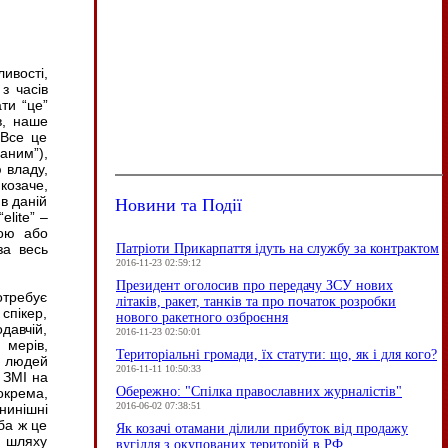
ивості,
з часів
ти “це”
в, наше
 Все це
аним”),
 владу,
козаче,
Новини та Події
в даній
elite” –
ною або
Патріоти Прикарпаття ідуть на службу за контрактом
за весь
2016-11-23 02:59:12
Президент оголосив про передачу ЗСУ нових
отребує
літаків, ракет, танків та про початок розробки
спікер,
нового ракетного озброєння
одавчій,
2016-11-23 02:50:01
 мерів,
Територіальні громади, їх статути: що, як і для кого?
ь людей
2016-11-11 10:50:33
 ЗМІ на
Обережно: "Спілка православних журналістів"
окрема,
2016-06-02 07:38:51
 нинішні
іба ж це
Як козачі отамани ділили прибуток від продажу
а шляху
вугілля з окупованих територій в РФ