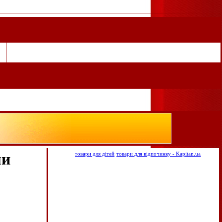
ми
товари для дітей
товари для відпочинку - Kapitan.ua