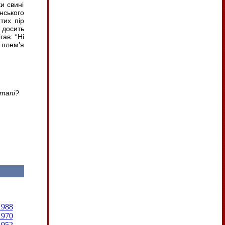
и свині
нського
тих пір
а досить
гав: “Ні
 плем’я
етапі?
1988
1970
1952