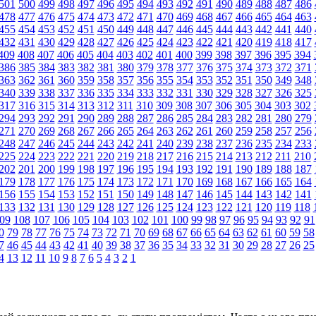
501
500
499
498
497
496
495
494
493
492
491
490
489
488
487
486
478
477
476
475
474
473
472
471
470
469
468
467
466
465
464
463
455
454
453
452
451
450
449
448
447
446
445
444
443
442
441
440
432
431
430
429
428
427
426
425
424
423
422
421
420
419
418
417
409
408
407
406
405
404
403
402
401
400
399
398
397
396
395
394
386
385
384
383
382
381
380
379
378
377
376
375
374
373
372
371
363
362
361
360
359
358
357
356
355
354
353
352
351
350
349
348
340
339
338
337
336
335
334
333
332
331
330
329
328
327
326
325
317
316
315
314
313
312
311
310
309
308
307
306
305
304
303
302
294
293
292
291
290
289
288
287
286
285
284
283
282
281
280
279
271
270
269
268
267
266
265
264
263
262
261
260
259
258
257
256
248
247
246
245
244
243
242
241
240
239
238
237
236
235
234
233
225
224
223
222
221
220
219
218
217
216
215
214
213
212
211
210
202
201
200
199
198
197
196
195
194
193
192
191
190
189
188
187
179
178
177
176
175
174
173
172
171
170
169
168
167
166
165
164
156
155
154
153
152
151
150
149
148
147
146
145
144
143
142
141
133
132
131
130
129
128
127
126
125
124
123
122
121
120
119
118
09
108
107
106
105
104
103
102
101
100
99
98
97
96
95
94
93
92
91
0
79
78
77
76
75
74
73
72
71
70
69
68
67
66
65
64
63
62
61
60
59
58
7
46
45
44
43
42
41
40
39
38
37
36
35
34
33
32
31
30
29
28
27
26
25
4
13
12
11
10
9
8
7
6
5
4
3
2
1