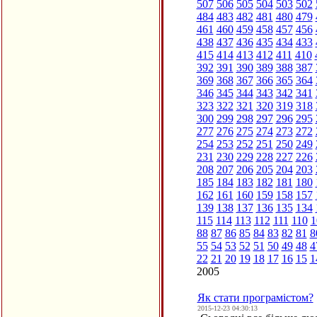
507
506
505
504
503
502
484
483
482
481
480
479
461
460
459
458
457
456
438
437
436
435
434
433
415
414
413
412
411
410
392
391
390
389
388
387
369
368
367
366
365
364
346
345
344
343
342
341
323
322
321
320
319
318
300
299
298
297
296
295
277
276
275
274
273
272
254
253
252
251
250
249
231
230
229
228
227
226
208
207
206
205
204
203
185
184
183
182
181
180
162
161
160
159
158
157
139
138
137
136
135
134
115
114
113
112
111
110
1
88
87
86
85
84
83
82
81
8
55
54
53
52
51
50
49
48
4
22
21
20
19
18
17
16
15
1
2005
Як стати програмістом?
2015-12-23 04:30:13