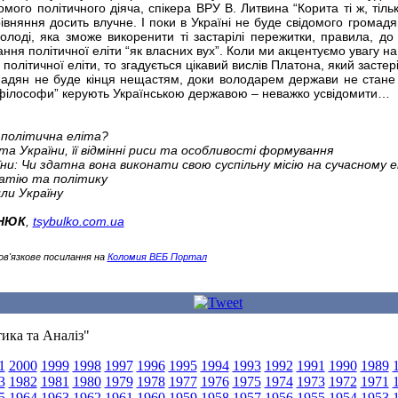
мого політичного діяча, спікера ВРУ В. Литвина “Корита ті ж, тільк
рівняння досить влучне. І поки в Україні не буде свідомого громадя
молоді, яка зможе викоренити ті застарілі пережитки, правила, до 
ання політичної еліти “як власних вух”. Коли ми акцентуємо увагу н
 політичної еліти, то згадується цікавий вислів Платона, який застері
мадян не буде кінця нещастям, доки володарем держави не стане
 “філософи” керують Українською державою – неважко усвідомити…
 політична еліта?
та України, її відмінні риси та особливості формування
їни: Чи здатна вона виконати свою суспільну місію на сучасному 
атію та політику
или Україну
НЮК
,
tsybulko.com.ua
ов'язкове посилання на
Коломия ВЕБ Портал
тика та Аналіз"
1
2000
1999
1998
1997
1996
1995
1994
1993
1992
1991
1990
1989
3
1982
1981
1980
1979
1978
1977
1976
1975
1974
1973
1972
1971
5
1964
1963
1962
1961
1960
1959
1958
1957
1956
1955
1954
1953