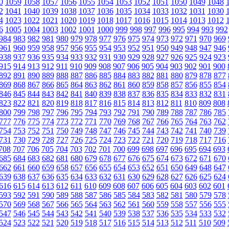
0
1059
1058
1057
1056
1055
1054
1053
1052
1051
1050
1049
1048
2
1041
1040
1039
1038
1037
1036
1035
1034
1033
1032
1031
1030
4
1023
1022
1021
1020
1019
1018
1017
1016
1015
1014
1013
1012
6
1005
1004
1003
1002
1001
1000
999
998
997
996
995
994
993
992
984
983
982
981
980
979
978
977
976
975
974
973
972
971
970
969
961
960
959
958
957
956
955
954
953
952
951
950
949
948
947
946
938
937
936
935
934
933
932
931
930
929
928
927
926
925
924
923
915
914
913
912
911
910
909
908
907
906
905
904
903
902
901
900
892
891
890
889
888
887
886
885
884
883
882
881
880
879
878
877
869
868
867
866
865
864
863
862
861
860
859
858
857
856
855
854
846
845
844
843
842
841
840
839
838
837
836
835
834
833
832
831
823
822
821
820
819
818
817
816
815
814
813
812
811
810
809
808
800
799
798
797
796
795
794
793
792
791
790
789
788
787
786
785
777
776
775
774
773
772
771
770
769
768
767
766
765
764
763
762
754
753
752
751
750
749
748
747
746
745
744
743
742
741
740
739
731
730
729
728
727
726
725
724
723
722
721
720
719
718
717
716
708
707
706
705
704
703
702
701
700
699
698
697
696
695
694
693
685
684
683
682
681
680
679
678
677
676
675
674
673
672
671
670
662
661
660
659
658
657
656
655
654
653
652
651
650
649
648
647
639
638
637
636
635
634
633
632
631
630
629
628
627
626
625
624
616
615
614
613
612
611
610
609
608
607
606
605
604
603
602
601
593
592
591
590
589
588
587
586
585
584
583
582
581
580
579
578
570
569
568
567
566
565
564
563
562
561
560
559
558
557
556
555
547
546
545
544
543
542
541
540
539
538
537
536
535
534
533
532
524
523
522
521
520
519
518
517
516
515
514
513
512
511
510
509