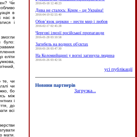
вен? Чи
2016-05-18 12:48:23
собливо
Дива не сталось: Крим – це Україна!
уація в
2016-04-19 02:55:40
є нас в
Обов’язок церкви – нести мир і любов
атися і
2016-02-17 02:45:28
Чергові ілюзії російської пропаганди
е змогли
2016-01-28 03:10:58
м було:
Загибель на водних об'єктах
правами
2016-01-26 03:47:30
іплення
На Коломийщині у вогні загинула людина
о еліти
2016-01-26 03:42:56
умкова,
гічний,
усі публікації
 те, чи
Новини партнерів
галі чи
Загрузка...
жко, бо
ись між
ентних і
ття, до
ати всі
верстви
атувати
о мати.