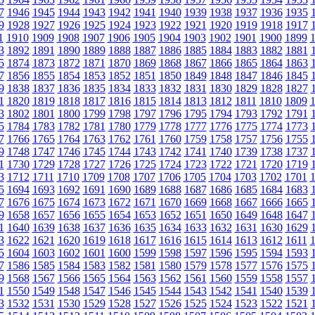
7
1946
1945
1944
1943
1942
1941
1940
1939
1938
1937
1936
1935
9
1928
1927
1926
1925
1924
1923
1922
1921
1920
1919
1918
1917
1
1910
1909
1908
1907
1906
1905
1904
1903
1902
1901
1900
1899
3
1892
1891
1890
1889
1888
1887
1886
1885
1884
1883
1882
1881
5
1874
1873
1872
1871
1870
1869
1868
1867
1866
1865
1864
1863
7
1856
1855
1854
1853
1852
1851
1850
1849
1848
1847
1846
1845
9
1838
1837
1836
1835
1834
1833
1832
1831
1830
1829
1828
1827
1
1820
1819
1818
1817
1816
1815
1814
1813
1812
1811
1810
1809
3
1802
1801
1800
1799
1798
1797
1796
1795
1794
1793
1792
1791
5
1784
1783
1782
1781
1780
1779
1778
1777
1776
1775
1774
1773
7
1766
1765
1764
1763
1762
1761
1760
1759
1758
1757
1756
1755
9
1748
1747
1746
1745
1744
1743
1742
1741
1740
1739
1738
1737
1
1730
1729
1728
1727
1726
1725
1724
1723
1722
1721
1720
1719
3
1712
1711
1710
1709
1708
1707
1706
1705
1704
1703
1702
1701
5
1694
1693
1692
1691
1690
1689
1688
1687
1686
1685
1684
1683
7
1676
1675
1674
1673
1672
1671
1670
1669
1668
1667
1666
1665
9
1658
1657
1656
1655
1654
1653
1652
1651
1650
1649
1648
1647
1
1640
1639
1638
1637
1636
1635
1634
1633
1632
1631
1630
1629
3
1622
1621
1620
1619
1618
1617
1616
1615
1614
1613
1612
1611
5
1604
1603
1602
1601
1600
1599
1598
1597
1596
1595
1594
1593
7
1586
1585
1584
1583
1582
1581
1580
1579
1578
1577
1576
1575
9
1568
1567
1566
1565
1564
1563
1562
1561
1560
1559
1558
1557
1
1550
1549
1548
1547
1546
1545
1544
1543
1542
1541
1540
1539
3
1532
1531
1530
1529
1528
1527
1526
1525
1524
1523
1522
1521