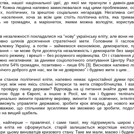
ства, нашої національної ідеї, до якої ми прагнули з давніх-да
а”? Кожна людина напевно замислювалася над цими проблемами, о
их, політичних, та зрештою соціальних негараздів. Негативна сит
населення, хоча за всім цим стоїть політична еліта, яка трима
ь не громадян, а маріонеток, якими можна володіти, користув
ів незалежності покладалися на “нову” українську еліту, але вони н
овно шляхів досягнення стратегічної мети. Головним її гасло
алежну Україну, а потім – займемося економікою, демократією, 
ання – чи може бути досягнута незалежність і демократія без закр
ого режиму, і врешті – без розумного керівництва. От і ставлення д
ажно негативним: за даними соціологічного опитування Центру Раз
еліти 54% громадян, позитивно – лише 6% [3]. Висновок напевно ло
нічого доброго для нас, ми їм не довіряємо” і будемо жити з цим…
 станом політичної еліти, напевно немає одностайної думки про
снує між нею якісь спільні інтереси та мета співробітництва. І вза
к провідну ланку держави? Відповідь на ці питання знайти дуже ва
огою буде в Європі, а іншою в Росії, ми так і будемо теліпат
инально змінити правлячу верхівку, змінити її на освічених, інтеліг
 зможуть управляти державою, зробити крок вперед, до нового жи
я вважаю, що спільними зусиллями ми зможемо це зробити, подол
ти на вищий щабель.
, найперше – правлячої, і саме такої, яку підтримують широкі 
 еліта не сформується, старій залишається жорсткіше експлу
 при цьому винуватців кризового стану. Таке ми мали, маємо і будем