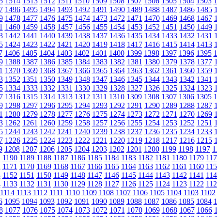
5
1514
1513
1512
1511
1510
1509
1508
1507
1506
1505
1504
1503
7
1496
1495
1494
1493
1492
1491
1490
1489
1488
1487
1486
1485
9
1478
1477
1476
1475
1474
1473
1472
1471
1470
1469
1468
1467
1
1460
1459
1458
1457
1456
1455
1454
1453
1452
1451
1450
1449
3
1442
1441
1440
1439
1438
1437
1436
1435
1434
1433
1432
1431
5
1424
1423
1422
1421
1420
1419
1418
1417
1416
1415
1414
1413
7
1406
1405
1404
1403
1402
1401
1400
1399
1398
1397
1396
1395
9
1388
1387
1386
1385
1384
1383
1382
1381
1380
1379
1378
1377
1
1370
1369
1368
1367
1366
1365
1364
1363
1362
1361
1360
1359
3
1352
1351
1350
1349
1348
1347
1346
1345
1344
1343
1342
1341
5
1334
1333
1332
1331
1330
1329
1328
1327
1326
1325
1324
1323
7
1316
1315
1314
1313
1312
1311
1310
1309
1308
1307
1306
1305
9
1298
1297
1296
1295
1294
1293
1292
1291
1290
1289
1288
1287
1
1280
1279
1278
1277
1276
1275
1274
1273
1272
1271
1270
1269
3
1262
1261
1260
1259
1258
1257
1256
1255
1254
1253
1252
1251
5
1244
1243
1242
1241
1240
1239
1238
1237
1236
1235
1234
1233
7
1226
1225
1224
1223
1222
1221
1220
1219
1218
1217
1216
1215
9
1208
1207
1206
1205
1204
1203
1202
1201
1200
1199
1198
1197
1
1
1190
1189
1188
1187
1186
1185
1184
1183
1182
1181
1180
1179
117
2
1171
1170
1169
1168
1167
1166
1165
1164
1163
1162
1161
1160
115
3
1152
1151
1150
1149
1148
1147
1146
1145
1144
1143
1142
1141
114
4
1133
1132
1131
1130
1129
1128
1127
1126
1125
1124
1123
1122
112
1114
1113
1112
1111
1110
1109
1108
1107
1106
1105
1104
1103
1102
6
1095
1094
1093
1092
1091
1090
1089
1088
1087
1086
1085
1084
8
1077
1076
1075
1074
1073
1072
1071
1070
1069
1068
1067
1066