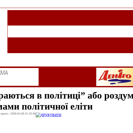
граються в політиці” або розду
мами політичної еліти
наліз | 2009-05-08 01:59:46
друкувати