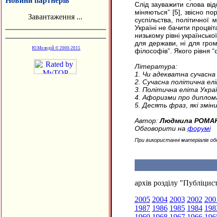
Новини партнерів
Слід зауважити слова відо
міняються” [5], звісно по
Завантаження ...
суспільства, політичної 
Україні не бачити процвіт
низькому рівні української
для держави, ні для гро
Ю.Молодій © 2000-2015
філософів”. Якого рівня
Література:
1. Чи адекватна сучасна
2. Сучасна політична елі
3. Політична еліта Укра
4. Афоризми про диплом
5. Десять фраз, які змін
Автор:
Людмила РОМА
Обговорити на
форумі
При використанні матеріалів об
архів розділу "Публіцис
2005
2004
2003
2002
200
1987
1986
1985
1984
198
1969
1968
1967
1966
196