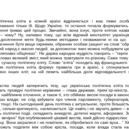
літична еліта в кожній країні відрізняється і має певні особл
итаманні тільки їй. Щодо України, то остання почала формуватись 
ення триває цей процес. Звичайно, вона існує, проте елітою назва
– чому? Ну, напевно тому, що всім відомий менталітет українці
 досягнення мети будь-якими методами і незважаючи ні на що.
агнення бути вище окремим, обраним особам (акцент на слові “обр
стий народ є масою людей, за допомогою яких можна побудувати цю
“липових обіцянках”. Не дарма народна мудрість говорить – “терпи 
ловах великий зміст, який можна трактувати по-різному. Саме тому 
сучасну політичну еліту. Слово “еліта” походить від французького “
е політична еліта формує правила гри в країні, є спонукаль
но інших еліт, на ній лежить найбільша доля відповідальності 
астка людей заперечить тезу, що українська політична еліта п
ть провідні політичні керівники – глава держави, прем`єр-міністр, 
 найближче оточення, а також ті, хто обіймає високі посади в закон
лках влади; не слід забувати про членів парламенту, губернаторів,
, тощо. На сьогоднішній день політика є актуальною, проте більшіст
скільки критикують, насміхаються. Це навіть і не звучить дивно – в
 політичні події, складають анекдоти, дотепні жарти, афоризми. З
 вечірнє” був опублікований цікавий вислів, який дійсно підкреслює
тиці. Вони загралися і не помітили, як обробилися по самі вуха…” Х
можуть поділити між собою крісла, посади, коли влада стала н