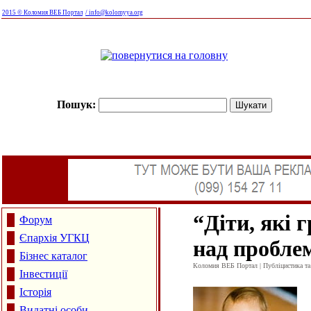
2015 © Коломия ВЕБ Портал
/ info@kolomyya.org
Пошук:
“
Діти, які 
Форум
Єпархія УГКЦ
над пробле
Бізнес каталог
Коломия ВЕБ Портал | Публіцистика та а
Інвестиції
Історія
Видатні особи