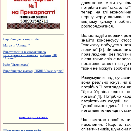
досягнення мети суспіль
потрібна нам “така еліт
тепер, на тлі економічн
першу чергу впливає на 
міцному кулаку і робит
розпоряджатися.
Великі надії з перших рок
Виробництво камертонів
знайти консенсусу стос
“спочатку побудуємо нез
Магазин "Алладін"
людини” [2]. Виникає пит
Виготовлення технологічного
прав людини, без політичн
устаткування штампів і пресформ, ПП
після таких слів є перев
"Альянс"
негативно ставляться до 
Кафе "Звенислава"
“вони не можуть зробити 
Виробництво жалюзі, ПКВП "Люкс-сервіс"
Роздумуючи над сучасним
вона реально існує, чи і
потрібно її розглядати я
“Доки Україна однією н
ногами”[4]. Потрібно кард
патріотичних людей, які
“українського дива”. І 
негативні тенденції і ста
переглянути каталог
Час вимагає нової еліти
населення. Якщо ж така
співвітчизників, шукаючи