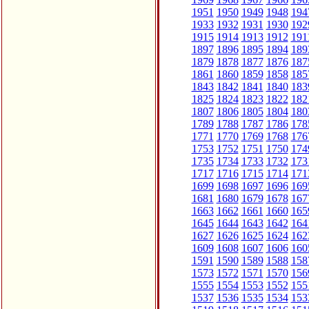
1951
1950
1949
1948
194
1933
1932
1931
1930
192
1915
1914
1913
1912
191
1897
1896
1895
1894
189
1879
1878
1877
1876
187
1861
1860
1859
1858
185
1843
1842
1841
1840
183
1825
1824
1823
1822
182
1807
1806
1805
1804
180
1789
1788
1787
1786
178
1771
1770
1769
1768
176
1753
1752
1751
1750
174
1735
1734
1733
1732
173
1717
1716
1715
1714
171
1699
1698
1697
1696
169
1681
1680
1679
1678
167
1663
1662
1661
1660
165
1645
1644
1643
1642
164
1627
1626
1625
1624
162
1609
1608
1607
1606
160
1591
1590
1589
1588
158
1573
1572
1571
1570
156
1555
1554
1553
1552
155
1537
1536
1535
1534
153