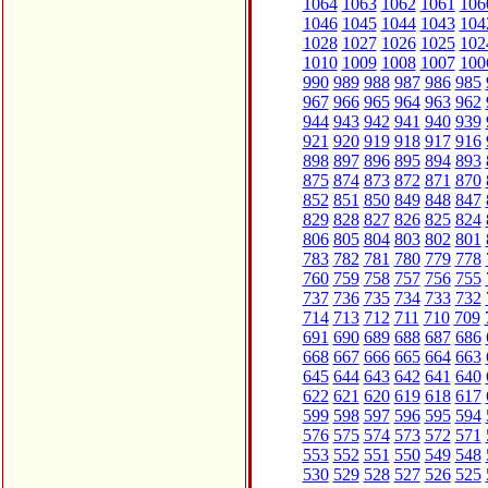
1064
1063
1062
1061
106
1046
1045
1044
1043
104
1028
1027
1026
1025
102
1010
1009
1008
1007
100
990
989
988
987
986
985
967
966
965
964
963
962
944
943
942
941
940
939
921
920
919
918
917
916
898
897
896
895
894
893
875
874
873
872
871
870
852
851
850
849
848
847
829
828
827
826
825
824
806
805
804
803
802
801
783
782
781
780
779
778
760
759
758
757
756
755
737
736
735
734
733
732
714
713
712
711
710
709
691
690
689
688
687
686
668
667
666
665
664
663
645
644
643
642
641
640
622
621
620
619
618
617
599
598
597
596
595
594
576
575
574
573
572
571
553
552
551
550
549
548
530
529
528
527
526
525