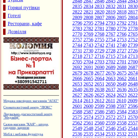
2848
2847
2846
2845
2844
2843
2835
2834
2833
2832
2831
2830
Горящі путівки
2822
2821
2820
2819
2818
2817
Готелі
2809
2808
2807
2806
2805
2804
2796
2795
2794
2793
2792
2791
Ресторани, кафе
2783
2782
2781
2780
2779
2778
Дозвілля
2770
2769
2768
2767
2766
2765
2757
2756
2755
2754
2753
2752
2744
2743
2742
2741
2740
2739
2731
2730
2729
2728
2727
2726
2718
2717
2716
2715
2714
2713
2705
2704
2703
2702
2701
2700
2692
2691
2690
2689
2688
2687
2679
2678
2677
2676
2675
2674
2666
2665
2664
2663
2662
2661
2653
2652
2651
2650
2649
2648
2640
2639
2638
2637
2636
2635
2627
2626
2625
2624
2623
2622
2614
2613
2612
2611
2610
2609
Приватна садиба "Царина"
2601
2600
2599
2598
2597
2596
Виробництво жалюзі, ПКВП "Люкс-
2588
2587
2586
2585
2584
2583
сервіс"
2575
2574
2573
2572
2571
2570
Меблева фабрика "ТТТ"
2562
2561
2560
2559
2558
2557
Садиба зеленого туризму "Княжий
2549
2548
2547
2546
2545
2544
Град"
2536
2535
2534
2533
2532
2531
Вироби з нержавіючої сталі