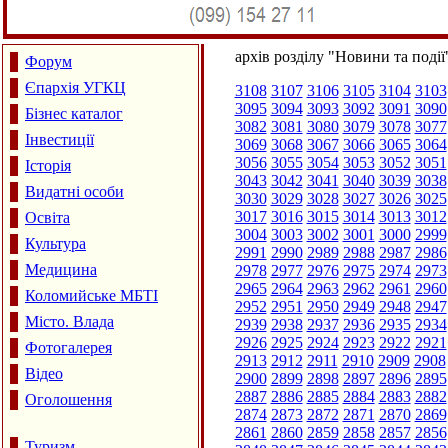
архів розділу "Новини та події
Форум
Єпархія УГКЦ
3108
3107
3106
3105
3104
3103
3095
3094
3093
3092
3091
3090
Бізнес каталог
3082
3081
3080
3079
3078
3077
Інвестиції
3069
3068
3067
3066
3065
3064
3056
3055
3054
3053
3052
3051
Історія
3043
3042
3041
3040
3039
3038
Видатні особи
3030
3029
3028
3027
3026
3025
3017
3016
3015
3014
3013
3012
Освіта
3004
3003
3002
3001
3000
2999
Культура
2991
2990
2989
2988
2987
2986
Медицина
2978
2977
2976
2975
2974
2973
2965
2964
2963
2962
2961
2960
Коломийське МБТІ
2952
2951
2950
2949
2948
2947
Місто. Влада
2939
2938
2937
2936
2935
2934
2926
2925
2924
2923
2922
2921
Фотогалерея
2913
2912
2911
2910
2909
2908
Відео
2900
2899
2898
2897
2896
2895
2887
2886
2885
2884
2883
2882
Оголошення
2874
2873
2872
2871
2870
2869
2861
2860
2859
2858
2857
2856
Туризм