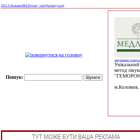
2015 © Коломия ВЕБ Портал
/ info@kolomyya.org
лікування гемор
Унікальний 
метод ліку
"ГЕМОРОН
Пошук:
м.Коломия, 