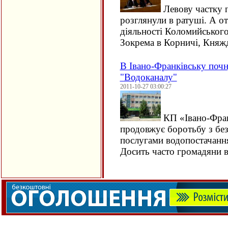
Левову частку 
розглянули в ратуші. А о
діяльності Коломийського 
Зокрема в Корничі, Княж
В Івано-Франківську почн
"Водоканалу"
2011-10-27 03:00:27
КП «Івано-Фран
продовжує боротьбу з бе
послугами водопостачання 
Досить часто громадяни