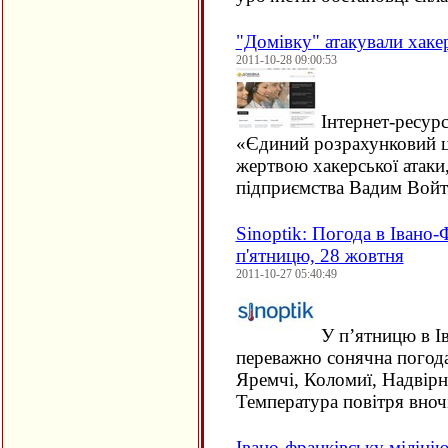
"Домівку" атакували хаке
2011-10-28 09:00:53
Інтернет-ресурс
«Єдиний розрахунковий це
жертвою хакерської атаки
підприємства Вадим Войт
Sinoptik: Погода в Івано-
п'ятницю, 28 жовтня
2011-10-27 05:40:49
У п’ятницю в Ів
переважно сонячна погода
Яремчі, Коломиї, Надвірні
Температура повітря вно
Івано-франківську міліці