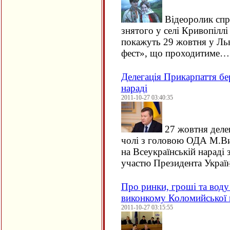
Відеоролик спра
знятого у селі Кривопілл
покажуть 29 жовтня у Льв
фест», що проходитиме…
Делегація Прикарпаття бе
нараді
2011-10-27 03:40:35
27 жовтня деле
чолі з головою ОДА М.В
на Всеукраїнській нараді 
участю Президента Украї
Про ринки, гроші та воду 
виконкому Коломийської 
2011-10-27 03:15:55