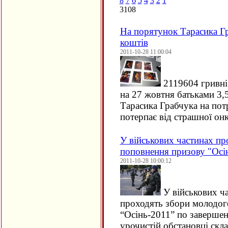
8
7
6
5
4
3
2
1
3108
На порятунок Тарасика Г
коштів
2011-10-28 11:00:04
2119604 гривні.
на 27 жовтня батьками 3,
Тарасика Грабчука на пот
потерпає від страшної онк
У військових частинах п
поповнення призову "Осі
2011-10-28 10:00:12
У військових ч
проходять збори молодог
“Осінь-2011” по завершен
урочистій обстановці скла