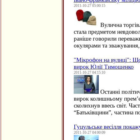
2011-10-27 05:00:15
Вулична торгів
стала предметом невдовол
раніше говорили переваж
окулярами та зважування,
"Мікрофон на вулиці": Щ
вирок Юлії Тимошенко
2011-10-27 04:15:10
Останні політичн
вирок колишньому прем’є
сколихнув ввесь світ. Час
“Батьківщини”, частина 
Гуцульське весілля покажу
2011-10-27 04:00:09