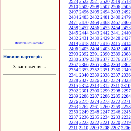
2523
2522
2521
2520
2519
2518
2510
2509
2508
2507
2506
2505
2497
2496
2495
2494
2493
2492
2484
2483
2482
2481
2480
2479
2471
2470
2469
2468
2467
2466
2458
2457
2456
2455
2454
2453
2445
2444
2443
2442
2441
2440
2432
2431
2430
2429
2428
2427
переглянути каталог
2419
2418
2417
2416
2415
2414
2406
2405
2404
2403
2402
2401
2393
2392
2391
2390
2389
2388
Новини партнерів
2380
2379
2378
2377
2376
2375
2367
2366
2365
2364
2363
2362
Завантаження ...
2354
2353
2352
2351
2350
2349
2341
2340
2339
2338
2337
2336
2328
2327
2326
2325
2324
2323
2315
2314
2313
2312
2311
2310
2302
2301
2300
2299
2298
2297
2289
2288
2287
2286
2285
2284
2276
2275
2274
2273
2272
2271
2263
2262
2261
2260
2259
2258
2250
2249
2248
2247
2246
2245
2237
2236
2235
2234
2233
2232
2224
2223
2222
2221
2220
2219
2211
2210
2209
2208
2207
2206