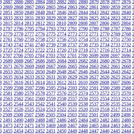
8
2887
2886
2885
2884
2883
2882
2881
2880
2879
2878
2877
2876
0
2869
2868
2867
2866
2865
2864
2863
2862
2861
2860
2859
2858
2
2851
2850
2849
2848
2847
2846
2845
2844
2843
2842
2841
2840
4
2833
2832
2831
2830
2829
2828
2827
2826
2825
2824
2823
2822
6
2815
2814
2813
2812
2811
2810
2809
2808
2807
2806
2805
2804
8
2797
2796
2795
2794
2793
2792
2791
2790
2789
2788
2787
2786
0
2779
2778
2777
2776
2775
2774
2773
2772
2771
2770
2769
2768
2
2761
2760
2759
2758
2757
2756
2755
2754
2753
2752
2751
2750
4
2743
2742
2741
2740
2739
2738
2737
2736
2735
2734
2733
2732
6
2725
2724
2723
2722
2721
2720
2719
2718
2717
2716
2715
2714
8
2707
2706
2705
2704
2703
2702
2701
2700
2699
2698
2697
2696
0
2689
2688
2687
2686
2685
2684
2683
2682
2681
2680
2679
2678
2
2671
2670
2669
2668
2667
2666
2665
2664
2663
2662
2661
2660
4
2653
2652
2651
2650
2649
2648
2647
2646
2645
2644
2643
2642
6
2635
2634
2633
2632
2631
2630
2629
2628
2627
2626
2625
2624
8
2617
2616
2615
2614
2613
2612
2611
2610
2609
2608
2607
2606
0
2599
2598
2597
2596
2595
2594
2593
2592
2591
2590
2589
2588
2
2581
2580
2579
2578
2577
2576
2575
2574
2573
2572
2571
2570
4
2563
2562
2561
2560
2559
2558
2557
2556
2555
2554
2553
2552
6
2545
2544
2543
2542
2541
2540
2539
2538
2537
2536
2535
2534
8
2527
2526
2525
2524
2523
2522
2521
2520
2519
2518
2517
2516
0
2509
2508
2507
2506
2505
2504
2503
2502
2501
2500
2499
2498
2
2491
2490
2489
2488
2487
2486
2485
2484
2483
2482
2481
2480
4
2473
2472
2471
2470
2469
2468
2467
2466
2465
2464
2463
2462
6
2455
2454
2453
2452
2451
2450
2449
2448
2447
2446
2445
2444