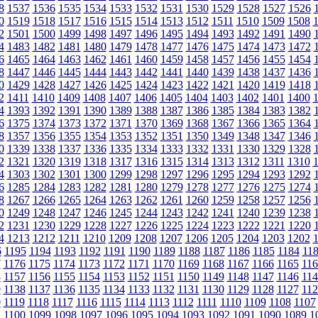
8
1537
1536
1535
1534
1533
1532
1531
1530
1529
1528
1527
1526
0
1519
1518
1517
1516
1515
1514
1513
1512
1511
1510
1509
1508
2
1501
1500
1499
1498
1497
1496
1495
1494
1493
1492
1491
1490
4
1483
1482
1481
1480
1479
1478
1477
1476
1475
1474
1473
1472
6
1465
1464
1463
1462
1461
1460
1459
1458
1457
1456
1455
1454
8
1447
1446
1445
1444
1443
1442
1441
1440
1439
1438
1437
1436
0
1429
1428
1427
1426
1425
1424
1423
1422
1421
1420
1419
1418
2
1411
1410
1409
1408
1407
1406
1405
1404
1403
1402
1401
1400
4
1393
1392
1391
1390
1389
1388
1387
1386
1385
1384
1383
1382
6
1375
1374
1373
1372
1371
1370
1369
1368
1367
1366
1365
1364
8
1357
1356
1355
1354
1353
1352
1351
1350
1349
1348
1347
1346
0
1339
1338
1337
1336
1335
1334
1333
1332
1331
1330
1329
1328
2
1321
1320
1319
1318
1317
1316
1315
1314
1313
1312
1311
1310
4
1303
1302
1301
1300
1299
1298
1297
1296
1295
1294
1293
1292
6
1285
1284
1283
1282
1281
1280
1279
1278
1277
1276
1275
1274
8
1267
1266
1265
1264
1263
1262
1261
1260
1259
1258
1257
1256
0
1249
1248
1247
1246
1245
1244
1243
1242
1241
1240
1239
1238
2
1231
1230
1229
1228
1227
1226
1225
1224
1223
1222
1221
1220
4
1213
1212
1211
1210
1209
1208
1207
1206
1205
1204
1203
1202
6
1195
1194
1193
1192
1191
1190
1189
1188
1187
1186
1185
1184
11
7
1176
1175
1174
1173
1172
1171
1170
1169
1168
1167
1166
1165
116
8
1157
1156
1155
1154
1153
1152
1151
1150
1149
1148
1147
1146
114
9
1138
1137
1136
1135
1134
1133
1132
1131
1130
1129
1128
1127
112
0
1119
1118
1117
1116
1115
1114
1113
1112
1111
1110
1109
1108
1107
1
1100
1099
1098
1097
1096
1095
1094
1093
1092
1091
1090
1089
1