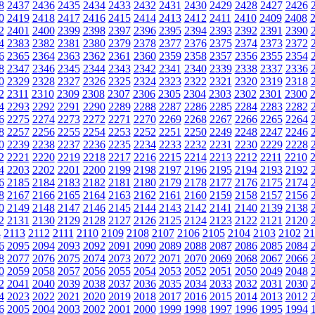
8
2437
2436
2435
2434
2433
2432
2431
2430
2429
2428
2427
2426
0
2419
2418
2417
2416
2415
2414
2413
2412
2411
2410
2409
2408
2
2401
2400
2399
2398
2397
2396
2395
2394
2393
2392
2391
2390
4
2383
2382
2381
2380
2379
2378
2377
2376
2375
2374
2373
2372
6
2365
2364
2363
2362
2361
2360
2359
2358
2357
2356
2355
2354
8
2347
2346
2345
2344
2343
2342
2341
2340
2339
2338
2337
2336
0
2329
2328
2327
2326
2325
2324
2323
2322
2321
2320
2319
2318
2
2311
2310
2309
2308
2307
2306
2305
2304
2303
2302
2301
2300
4
2293
2292
2291
2290
2289
2288
2287
2286
2285
2284
2283
2282
6
2275
2274
2273
2272
2271
2270
2269
2268
2267
2266
2265
2264
8
2257
2256
2255
2254
2253
2252
2251
2250
2249
2248
2247
2246
0
2239
2238
2237
2236
2235
2234
2233
2232
2231
2230
2229
2228
2
2221
2220
2219
2218
2217
2216
2215
2214
2213
2212
2211
2210
4
2203
2202
2201
2200
2199
2198
2197
2196
2195
2194
2193
2192
6
2185
2184
2183
2182
2181
2180
2179
2178
2177
2176
2175
2174
8
2167
2166
2165
2164
2163
2162
2161
2160
2159
2158
2157
2156
0
2149
2148
2147
2146
2145
2144
2143
2142
2141
2140
2139
2138
2
2131
2130
2129
2128
2127
2126
2125
2124
2123
2122
2121
2120
4
2113
2112
2111
2110
2109
2108
2107
2106
2105
2104
2103
2102
21
6
2095
2094
2093
2092
2091
2090
2089
2088
2087
2086
2085
2084
8
2077
2076
2075
2074
2073
2072
2071
2070
2069
2068
2067
2066
0
2059
2058
2057
2056
2055
2054
2053
2052
2051
2050
2049
2048
2
2041
2040
2039
2038
2037
2036
2035
2034
2033
2032
2031
2030
4
2023
2022
2021
2020
2019
2018
2017
2016
2015
2014
2013
2012
6
2005
2004
2003
2002
2001
2000
1999
1998
1997
1996
1995
1994