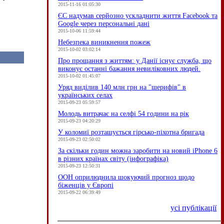
2015-11-16 01:05:30
ЄC надумав серйозно ускладнити життя Facebook та
Google через персональні дані
2015-10-06 11:59:44
Небезпека виникнення пожеж
2015-10-02 03:02:14
Про прощання з життям: у Данії існує служба, що
виконує останні бажання невиліковних людей.
2015-10-02 01:45:07
Уряд виділив 140 млн грн на "шерифів" в
українських селах
2015-09-23 05:59:57
Молодь витрачає на селфі 54 години на рік
2015-09-23 04:20:29
У коломиї розташується гірсько-піхотна бригада
2015-09-23 02:50:02
За скільки годин можна заробити на новий iPhone 6
в різних країнах світу (інфографіка)
2015-09-23 12:50:31
ООН оприлюднила шокуючий прогноз щодо
біженців у Європі
2015-09-22 06:39:49
усі публікації