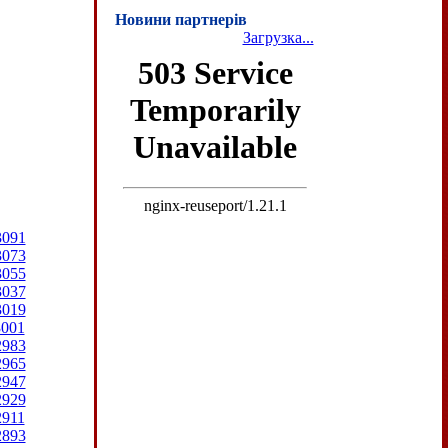
Новини партнерів
Загрузка...
3091
3073
3055
3037
3019
3001
2983
2965
2947
2929
2911
2893