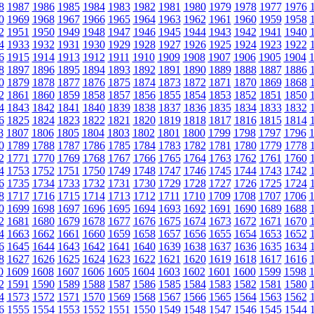
8
1987
1986
1985
1984
1983
1982
1981
1980
1979
1978
1977
1976
0
1969
1968
1967
1966
1965
1964
1963
1962
1961
1960
1959
1958
2
1951
1950
1949
1948
1947
1946
1945
1944
1943
1942
1941
1940
4
1933
1932
1931
1930
1929
1928
1927
1926
1925
1924
1923
1922
6
1915
1914
1913
1912
1911
1910
1909
1908
1907
1906
1905
1904
8
1897
1896
1895
1894
1893
1892
1891
1890
1889
1888
1887
1886
0
1879
1878
1877
1876
1875
1874
1873
1872
1871
1870
1869
1868
2
1861
1860
1859
1858
1857
1856
1855
1854
1853
1852
1851
1850
4
1843
1842
1841
1840
1839
1838
1837
1836
1835
1834
1833
1832
6
1825
1824
1823
1822
1821
1820
1819
1818
1817
1816
1815
1814
8
1807
1806
1805
1804
1803
1802
1801
1800
1799
1798
1797
1796
0
1789
1788
1787
1786
1785
1784
1783
1782
1781
1780
1779
1778
2
1771
1770
1769
1768
1767
1766
1765
1764
1763
1762
1761
1760
4
1753
1752
1751
1750
1749
1748
1747
1746
1745
1744
1743
1742
6
1735
1734
1733
1732
1731
1730
1729
1728
1727
1726
1725
1724
8
1717
1716
1715
1714
1713
1712
1711
1710
1709
1708
1707
1706
0
1699
1698
1697
1696
1695
1694
1693
1692
1691
1690
1689
1688
2
1681
1680
1679
1678
1677
1676
1675
1674
1673
1672
1671
1670
4
1663
1662
1661
1660
1659
1658
1657
1656
1655
1654
1653
1652
6
1645
1644
1643
1642
1641
1640
1639
1638
1637
1636
1635
1634
8
1627
1626
1625
1624
1623
1622
1621
1620
1619
1618
1617
1616
0
1609
1608
1607
1606
1605
1604
1603
1602
1601
1600
1599
1598
2
1591
1590
1589
1588
1587
1586
1585
1584
1583
1582
1581
1580
4
1573
1572
1571
1570
1569
1568
1567
1566
1565
1564
1563
1562
6
1555
1554
1553
1552
1551
1550
1549
1548
1547
1546
1545
1544