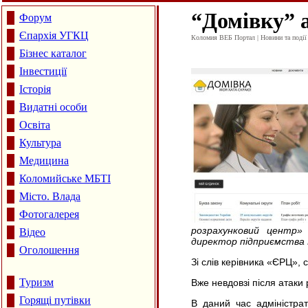
“
Домівку” 
Форум
Єпархія УГКЦ
Коломия ВЕБ Портал | Новини та події 
Бізнес каталог
Інвестиції
Історія
Видатні особи
Освіта
Культура
Медицина
Коломийське МБТІ
Місто. Влада
Фотогалерея
розрахунковий центр» 
Відео
директор підприємства
Оголошення
Зі слів керівника «ЄРЦ»,
Туризм
Вже невдовзі після атаки
Горящі путівки
В даний час адміністрат