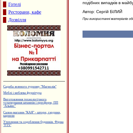
подібних випадків в майб
Готелі
Автор: Сергій БІЛИЙ
Ресторани, кафе
При використанні матеріалів об
Дозвілля
Садиба зеленого туризму "Магнолія"
Меблі і меблева фурнітура
Виготовлення технологічного
устаткування штампів і пресформ, ПП
"Альянс"
Салон-магазин "КАЯ" - штори, гардини,
карнизи
Утеплення та оздоблення будинків. Фірма
"FTS"