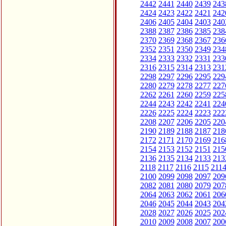
2442
2441
2440
2439
243
2424
2423
2422
2421
242
2406
2405
2404
2403
240
2388
2387
2386
2385
238
2370
2369
2368
2367
236
2352
2351
2350
2349
234
2334
2333
2332
2331
233
2316
2315
2314
2313
231
2298
2297
2296
2295
229
2280
2279
2278
2277
227
2262
2261
2260
2259
225
2244
2243
2242
2241
224
2226
2225
2224
2223
222
2208
2207
2206
2205
220
2190
2189
2188
2187
218
2172
2171
2170
2169
216
2154
2153
2152
2151
215
2136
2135
2134
2133
213
2118
2117
2116
2115
211
2100
2099
2098
2097
209
2082
2081
2080
2079
207
2064
2063
2062
2061
206
2046
2045
2044
2043
204
2028
2027
2026
2025
202
2010
2009
2008
2007
200