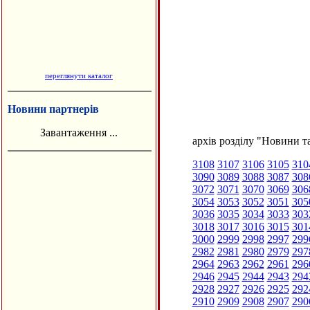
переглянути каталог
Новини партнерів
Завантаження ...
архів розділу "Новини та
3108
3107
3106
3105
310
3090
3089
3088
3087
308
3072
3071
3070
3069
306
3054
3053
3052
3051
305
3036
3035
3034
3033
303
3018
3017
3016
3015
301
3000
2999
2998
2997
299
2982
2981
2980
2979
297
2964
2963
2962
2961
296
2946
2945
2944
2943
294
2928
2927
2926
2925
292
2910
2909
2908
2907
290