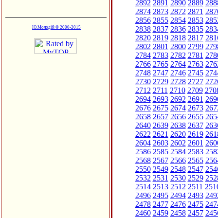
2892
2891
2890
2889
288
2874
2873
2872
2871
287
2856
2855
2854
2853
285
2838
2837
2836
2835
283
Ю.Молодій © 2000-2015
2820
2819
2818
2817
281
2802
2801
2800
2799
279
2784
2783
2782
2781
278
2766
2765
2764
2763
276
2748
2747
2746
2745
274
2730
2729
2728
2727
272
2712
2711
2710
2709
270
2694
2693
2692
2691
269
2676
2675
2674
2673
267
2658
2657
2656
2655
265
2640
2639
2638
2637
263
2622
2621
2620
2619
261
2604
2603
2602
2601
260
2586
2585
2584
2583
258
2568
2567
2566
2565
256
2550
2549
2548
2547
254
2532
2531
2530
2529
252
2514
2513
2512
2511
251
2496
2495
2494
2493
249
2478
2477
2476
2475
247
2460
2459
2458
2457
245