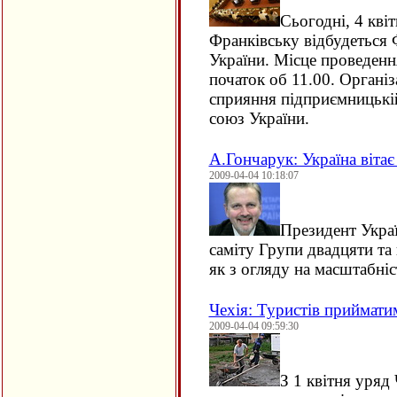
Сьогодні, 4 квіт
Франківську відбудеться 
України. Місце проведення
початок об 11.00. Органі
сприяння підприємницькій
союз України.
А.Гончарук: Україна віта
2009-04-04 10:18:07
Президент Укра
саміту Групи двадцяти та 
як з огляду на масштабні
Чехія: Туристів прийматим
2009-04-04 09:59:30
З 1 квітня уряд