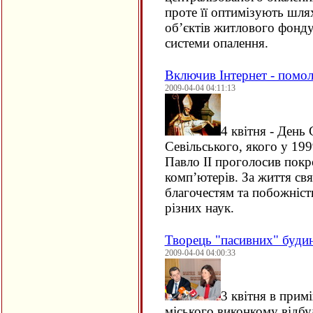
проте її оптимізують шл
об’єктів житлового фонду
системи опалення.
Включив Інтернет - помол
2009-04-04 04:11:13
4 квітня - День 
Севільського, якого у 19
Павло ІІ проголосив покр
комп’ютерів. За життя свя
благочестям та побожніст
різних наук.
Творець "пасивних" будин
2009-04-04 04:00:33
3 квітня в прим
міського виконкому відб