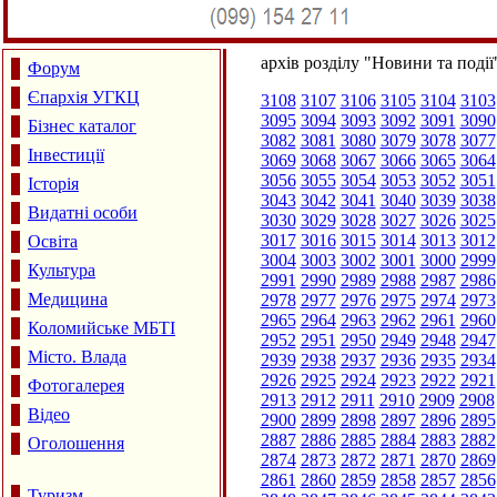
архів розділу "Новини та події
Форум
Єпархія УГКЦ
3108
3107
3106
3105
3104
3103
3095
3094
3093
3092
3091
3090
Бізнес каталог
3082
3081
3080
3079
3078
3077
Інвестиції
3069
3068
3067
3066
3065
3064
3056
3055
3054
3053
3052
3051
Історія
3043
3042
3041
3040
3039
3038
Видатні особи
3030
3029
3028
3027
3026
3025
3017
3016
3015
3014
3013
3012
Освіта
3004
3003
3002
3001
3000
2999
Культура
2991
2990
2989
2988
2987
2986
Медицина
2978
2977
2976
2975
2974
2973
2965
2964
2963
2962
2961
2960
Коломийське МБТІ
2952
2951
2950
2949
2948
2947
Місто. Влада
2939
2938
2937
2936
2935
2934
2926
2925
2924
2923
2922
2921
Фотогалерея
2913
2912
2911
2910
2909
2908
Відео
2900
2899
2898
2897
2896
2895
2887
2886
2885
2884
2883
2882
Оголошення
2874
2873
2872
2871
2870
2869
2861
2860
2859
2858
2857
2856
Туризм