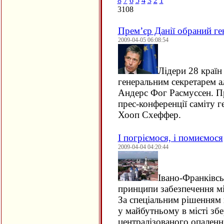
8
7
6
5
4
3
2
1
3108
Прем’єр Данії обраний г
2009-04-05 06:08:54
Лідери 28 краї
генеральним секретарем а
Андерс Фог Расмуссен. Пр
прес-конференції саміту г
Хооп Схеффер.
І погріємося, і помиємося
2009-04-04 04:20:44
Івано-Франківсь
принципи забезпечення мі
За спеціальним рішенням 
у майбутньому в місті зб
централізованого опаленн