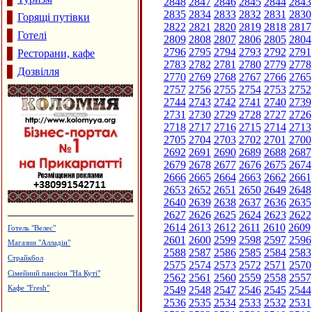
2848
2847
2846
2845
2844
2843
2835
2834
2833
2832
2831
2830
Горящі путівки
2822
2821
2820
2819
2818
2817
Готелі
2809
2808
2807
2806
2805
2804
2796
2795
2794
2793
2792
2791
Ресторани, кафе
2783
2782
2781
2780
2779
2778
Дозвілля
2770
2769
2768
2767
2766
2765
2757
2756
2755
2754
2753
2752
2744
2743
2742
2741
2740
2739
2731
2730
2729
2728
2727
2726
2718
2717
2716
2715
2714
2713
2705
2704
2703
2702
2701
2700
2692
2691
2690
2689
2688
2687
2679
2678
2677
2676
2675
2674
2666
2665
2664
2663
2662
2661
2653
2652
2651
2650
2649
2648
2640
2639
2638
2637
2636
2635
2627
2626
2625
2624
2623
2622
2614
2613
2612
2611
2610
2609
Турецька баня, сауна "Магнолія"
2601
2600
2599
2598
2597
2596
Монтаж та ремонт електропроводки
2588
2587
2586
2585
2584
2583
Виготовлення зовнішньої реклами,
2575
2574
2573
2572
2571
2570
агенція "Колібрі"
2562
2561
2560
2559
2558
2557
Пейнтбол
2549
2548
2547
2546
2545
2544
Виробництво еластичної резинки
2536
2535
2534
2533
2532
2531