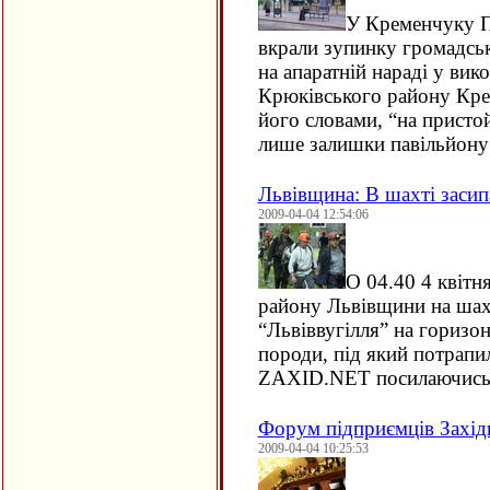
У Кременчуку По
вкрали зупинку громадськ
на апаратній нараді у вик
Крюківського району Кре
його словами, “на пристой
лише залишки павільйон
Львівщина: В шахті засипа
2009-04-04 12:54:06
О 04.40 4 квітн
району Львівщини на шах
“Львіввугілля” на горизон
породи, під який потрапил
ZAXID
.
NET
посилаючись
Форум підприємців Захід
2009-04-04 10:25:53