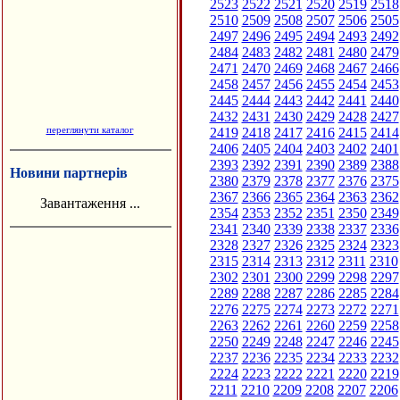
2523
2522
2521
2520
2519
2518
2510
2509
2508
2507
2506
2505
2497
2496
2495
2494
2493
2492
2484
2483
2482
2481
2480
2479
2471
2470
2469
2468
2467
2466
2458
2457
2456
2455
2454
2453
2445
2444
2443
2442
2441
2440
2432
2431
2430
2429
2428
2427
переглянути каталог
2419
2418
2417
2416
2415
2414
2406
2405
2404
2403
2402
2401
2393
2392
2391
2390
2389
2388
Новини партнерів
2380
2379
2378
2377
2376
2375
2367
2366
2365
2364
2363
2362
Завантаження ...
2354
2353
2352
2351
2350
2349
2341
2340
2339
2338
2337
2336
2328
2327
2326
2325
2324
2323
2315
2314
2313
2312
2311
2310
2302
2301
2300
2299
2298
2297
2289
2288
2287
2286
2285
2284
2276
2275
2274
2273
2272
2271
2263
2262
2261
2260
2259
2258
2250
2249
2248
2247
2246
2245
2237
2236
2235
2234
2233
2232
2224
2223
2222
2221
2220
2219
2211
2210
2209
2208
2207
2206