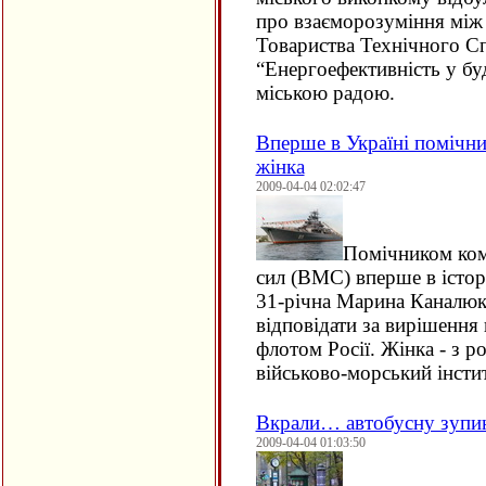
про взаєморозуміння між
Товариства Технічного С
“Енергоефективність у бу
міською радою.
Вперше в Україні помічн
жінка
2009-04-04 02:02:47
Помічником ком
сил (ВМС) вперше в істор
31-річна Марина Каналюк.
відповідати за вирішення
флотом Росії. Жінка - з р
військово-морський інстит
Вкрали… автобусну зупи
2009-04-04 01:03:50