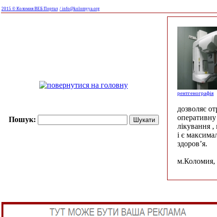
2015 © Коломия ВЕБ Портал
/ info@kolomyya.org
рентгенографія
дозволяє о
оперативну 
Пошук:
лікування ,
і є максима
здоров’я.
м.Коломия, 