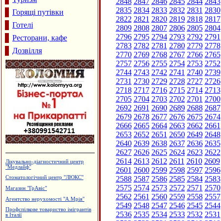
2848
2847
2846
2845
2844
2843
2835
2834
2833
2832
2831
2830
Горящі путівки
2822
2821
2820
2819
2818
2817
Готелі
2809
2808
2807
2806
2805
2804
2796
2795
2794
2793
2792
2791
Ресторани, кафе
2783
2782
2781
2780
2779
2778
Дозвілля
2770
2769
2768
2767
2766
2765
2757
2756
2755
2754
2753
2752
2744
2743
2742
2741
2740
2739
2731
2730
2729
2728
2727
2726
2718
2717
2716
2715
2714
2713
2705
2704
2703
2702
2701
2700
2692
2691
2690
2689
2688
2687
2679
2678
2677
2676
2675
2674
2666
2665
2664
2663
2662
2661
2653
2652
2651
2650
2649
2648
2640
2639
2638
2637
2636
2635
2627
2626
2625
2624
2623
2622
2614
2613
2612
2611
2610
2609
Ковальські майстерні Новосельських
2601
2600
2599
2598
2597
2596
Лікувально-діагностичний центр
2588
2587
2586
2585
2584
2583
"Поліфарм"
2575
2574
2573
2572
2571
2570
Польоти вихідного дня
2562
2561
2560
2559
2558
2557
Приватний пансіонат "Оазис"
2549
2548
2547
2546
2545
2544
Виробництво еластичної резинки
2536
2535
2534
2533
2532
2531