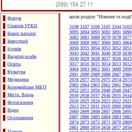
архів розділу "Новини та події
Форум
Єпархія УГКЦ
3108
3107
3106
3105
3104
3103
3095
3094
3093
3092
3091
3090
Бізнес каталог
3082
3081
3080
3079
3078
3077
Інвестиції
3069
3068
3067
3066
3065
3064
3056
3055
3054
3053
3052
3051
Історія
3043
3042
3041
3040
3039
3038
Видатні особи
3030
3029
3028
3027
3026
3025
3017
3016
3015
3014
3013
3012
Освіта
3004
3003
3002
3001
3000
2999
Культура
2991
2990
2989
2988
2987
2986
Медицина
2978
2977
2976
2975
2974
2973
2965
2964
2963
2962
2961
2960
Коломийське МБТІ
2952
2951
2950
2949
2948
2947
Місто. Влада
2939
2938
2937
2936
2935
2934
2926
2925
2924
2923
2922
2921
Фотогалерея
2913
2912
2911
2910
2909
2908
Відео
2900
2899
2898
2897
2896
2895
2887
2886
2885
2884
2883
2882
Оголошення
2874
2873
2872
2871
2870
2869
2861
2860
2859
2858
2857
2856
Туризм