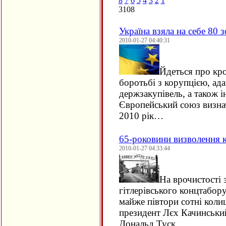
8
7
6
5
4
3
2
1
3108
Україна взяла на себе 80 
2010-01-27 04:40:31
Йдеться про кро
боротьбі з корупцією, ада
держзакупівель, а також і
Європейський союз визнач
2010 рік…
65-роковини визволення 
2010-01-27 04:33:44
На врочистості 
гітлерівського концтабор
майже півтори сотні коли
президент Лєх Качинський
Дональд Туск…