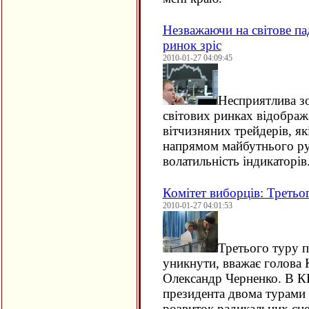
Незважаючи на світове па
ринок зріс
2010-01-27 04:09:45
Несприятлива з
світових ринках відобража
вітчизняних трейдерів, як
напрямом майбутнього рух
волатильність індикаторів
Комітет виборців: Третьо
2010-01-27 04:01:53
Третього туру п
уникнути, вважає голова 
Олександр Черненко. В К
президента двома турами 
розвиток радикальних сце