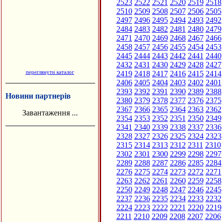
2523
2522
2521
2520
2519
2518
2510
2509
2508
2507
2506
2505
2497
2496
2495
2494
2493
2492
2484
2483
2482
2481
2480
2479
2471
2470
2469
2468
2467
2466
2458
2457
2456
2455
2454
2453
2445
2444
2443
2442
2441
2440
2432
2431
2430
2429
2428
2427
переглянути каталог
2419
2418
2417
2416
2415
2414
2406
2405
2404
2403
2402
2401
2393
2392
2391
2390
2389
2388
Новини партнерів
2380
2379
2378
2377
2376
2375
2367
2366
2365
2364
2363
2362
Завантаження ...
2354
2353
2352
2351
2350
2349
2341
2340
2339
2338
2337
2336
2328
2327
2326
2325
2324
2323
2315
2314
2313
2312
2311
2310
2302
2301
2300
2299
2298
2297
2289
2288
2287
2286
2285
2284
2276
2275
2274
2273
2272
2271
2263
2262
2261
2260
2259
2258
2250
2249
2248
2247
2246
2245
2237
2236
2235
2234
2233
2232
2224
2223
2222
2221
2220
2219
2211
2210
2209
2208
2207
2206