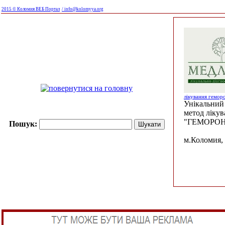
2015 © Коломия ВЕБ Портал
/ info@kolomyya.org
лікування гемор
Унікальний 
метод ліку
"ГЕМОРОН
Пошук:
м.Коломия, 