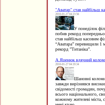
"Аватар" став найбільш к
2010-01-27 04:23:56
У понеділок фі
побив рекорд попередньог
став найбільш касовим філ
“Аватара” перевищили 1 м
рекорд ”Титаніка”.
А.Яценюк вдячний колом
2010-01-27 04:19:34
Шановні коломи
завжди вирізнявся високи
свідомості громадян, поч
всього національного, св
кожному жителеві міста, с
мені краю.