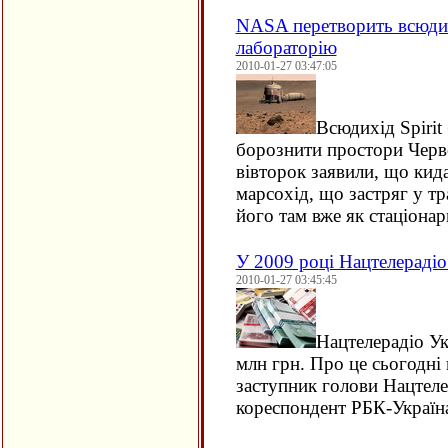
NASA перетворить всюдихі
лабораторію
2010-01-27 03:47:05
Всюдихід Spirit
борознити простори Черв
вівторок заявили, що кид
марсохід, що застряг у тр
його там вже як стаціон
У 2009 році Нацтелерадіо
2010-01-27 03:45:45
Нацтелерадіо Ук
млн грн. Про це сьогодні
заступник голови Нацтел
кореспондент РБК-Україн