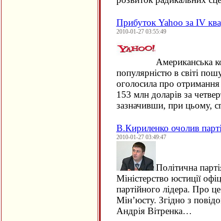
Прибуток Yahoo за IV ква
2010-01-27 03:55:49
Американська ко
популярністю в світі по
оголосила про отримання 
153 млн доларів за четвер
зазначивши, при цьому, 
В.Кириленко очолив парті
2010-01-27 03:49:47
Політична партія
Міністерство юстиції офі
партійного лідера. Про ц
Мін’юсту. Згідно з повід
Андрія Вітренка…