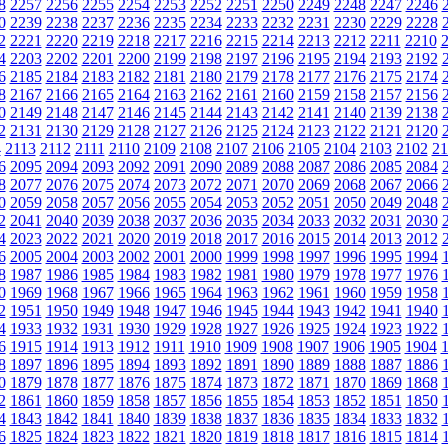
8
2257
2256
2255
2254
2253
2252
2251
2250
2249
2248
2247
2246
0
2239
2238
2237
2236
2235
2234
2233
2232
2231
2230
2229
2228
2
2221
2220
2219
2218
2217
2216
2215
2214
2213
2212
2211
2210
4
2203
2202
2201
2200
2199
2198
2197
2196
2195
2194
2193
2192
6
2185
2184
2183
2182
2181
2180
2179
2178
2177
2176
2175
2174
8
2167
2166
2165
2164
2163
2162
2161
2160
2159
2158
2157
2156
0
2149
2148
2147
2146
2145
2144
2143
2142
2141
2140
2139
2138
2
2131
2130
2129
2128
2127
2126
2125
2124
2123
2122
2121
2120
4
2113
2112
2111
2110
2109
2108
2107
2106
2105
2104
2103
2102
21
6
2095
2094
2093
2092
2091
2090
2089
2088
2087
2086
2085
2084
8
2077
2076
2075
2074
2073
2072
2071
2070
2069
2068
2067
2066
0
2059
2058
2057
2056
2055
2054
2053
2052
2051
2050
2049
2048
2
2041
2040
2039
2038
2037
2036
2035
2034
2033
2032
2031
2030
4
2023
2022
2021
2020
2019
2018
2017
2016
2015
2014
2013
2012
6
2005
2004
2003
2002
2001
2000
1999
1998
1997
1996
1995
1994
8
1987
1986
1985
1984
1983
1982
1981
1980
1979
1978
1977
1976
0
1969
1968
1967
1966
1965
1964
1963
1962
1961
1960
1959
1958
2
1951
1950
1949
1948
1947
1946
1945
1944
1943
1942
1941
1940
4
1933
1932
1931
1930
1929
1928
1927
1926
1925
1924
1923
1922
6
1915
1914
1913
1912
1911
1910
1909
1908
1907
1906
1905
1904
8
1897
1896
1895
1894
1893
1892
1891
1890
1889
1888
1887
1886
0
1879
1878
1877
1876
1875
1874
1873
1872
1871
1870
1869
1868
2
1861
1860
1859
1858
1857
1856
1855
1854
1853
1852
1851
1850
4
1843
1842
1841
1840
1839
1838
1837
1836
1835
1834
1833
1832
6
1825
1824
1823
1822
1821
1820
1819
1818
1817
1816
1815
1814