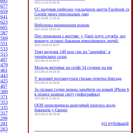
2695
2015-11-16 01:05:30
2677
ЄC надумав серйозно ускладнити життя Facebook та
2659
Google через персональні дані
2641
2015-10-06 11:59:44
2623
Небезпека виникнення пожеж
2605
2015-10-02 03:02:14
2587
Про прощання з життям: у Данії існує служба, що
2569
виконує останні бажання невиліковних людей.
2551
2015-10-02 01:45:07
2533
Уряд виділив 140 млн грн на "шерифів" в
2515
українських селах
2497
2015-09-23 05:59:57
2479
Молодь витрачає на селфі 54 години на рік
2461
2015-09-23 04:20:29
2443
У коломиї розташується гірсько-піхотна бригада
2425
2015-09-23 02:50:02
2407
За скільки годин можна заробити на новий iPhone 6
2389
в різних країнах світу (інфографіка)
2371
2015-09-23 12:50:31
2353
ООН оприлюднила шокуючий прогноз щодо
2335
біженців у Європі
2317
2015-09-22 06:39:49
2299
усі публікації
2281
2263