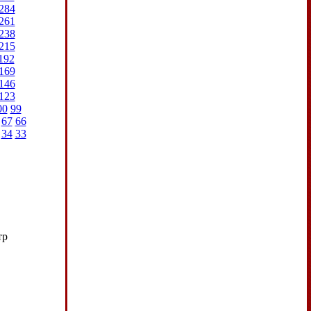
284
261
238
215
192
169
146
123
00
99
67
66
34
33
тр
в