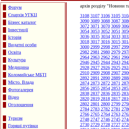
архів розділу "Новини та
Форум
Єпархія УГКЦ
3108
3107
3106
3105
310
3090
3089
3088
3087
308
Бізнес каталог
3072
3071
3070
3069
306
Інвестиції
3054
3053
3052
3051
305
3036
3035
3034
3033
303
Історія
3018
3017
3016
3015
301
Видатні особи
3000
2999
2998
2997
299
2982
2981
2980
2979
297
Освіта
2964
2963
2962
2961
296
Культура
2946
2945
2944
2943
294
Медицина
2928
2927
2926
2925
292
2910
2909
2908
2907
290
Коломийське МБТІ
2892
2891
2890
2889
288
Місто. Влада
2874
2873
2872
2871
287
2856
2855
2854
2853
285
Фотогалерея
2838
2837
2836
2835
283
Відео
2820
2819
2818
2817
281
2802
2801
2800
2799
279
Оголошення
2784
2783
2782
2781
278
2766
2765
2764
2763
276
Туризм
2748
2747
2746
2745
274
2730
2729
2728
2727
272
Горящі путівки