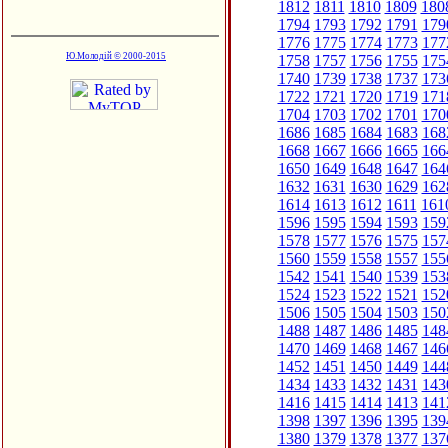
1812
1811
1810
1809
180
1794
1793
1792
1791
179
1776
1775
1774
1773
177
Ю.Молодій © 2000-2015
1758
1757
1756
1755
175
1740
1739
1738
1737
173
1722
1721
1720
1719
171
1704
1703
1702
1701
170
1686
1685
1684
1683
168
1668
1667
1666
1665
166
1650
1649
1648
1647
164
1632
1631
1630
1629
162
1614
1613
1612
1611
161
1596
1595
1594
1593
159
1578
1577
1576
1575
157
1560
1559
1558
1557
155
1542
1541
1540
1539
153
1524
1523
1522
1521
152
1506
1505
1504
1503
150
1488
1487
1486
1485
148
1470
1469
1468
1467
146
1452
1451
1450
1449
144
1434
1433
1432
1431
143
1416
1415
1414
1413
141
1398
1397
1396
1395
139
1380
1379
1378
1377
137