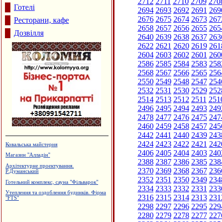
2712
2711
2710
2709
270
Готелі
2694
2693
2692
2691
269
2676
2675
2674
2673
267
Ресторани, кафе
2658
2657
2656
2655
265
Дозвілля
2640
2639
2638
2637
263
2622
2621
2620
2619
261
2604
2603
2602
2601
260
2586
2585
2584
2583
258
2568
2567
2566
2565
256
2550
2549
2548
2547
254
2532
2531
2530
2529
252
2514
2513
2512
2511
251
2496
2495
2494
2493
249
2478
2477
2476
2475
247
2460
2459
2458
2457
245
2442
2441
2440
2439
243
2424
2423
2422
2421
242
Ковальська майстерня
2406
2405
2404
2403
240
Магазин "Алладін"
2388
2387
2386
2385
238
Архітектурне проектування.
2370
2369
2368
2367
236
Р.Думанський
2352
2351
2350
2349
234
Готельний комплекс, сауна "Фільварок"
2334
2333
2332
2331
233
Утеплення та оздоблення будинків. Фірма
2316
2315
2314
2313
231
"FTS"
2298
2297
2296
2295
229
2280
2279
2278
2277
227