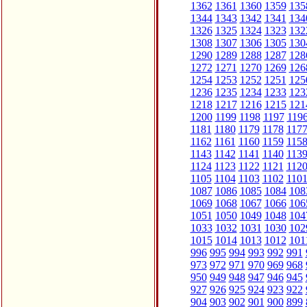
1362
1361
1360
1359
135
1344
1343
1342
1341
134
1326
1325
1324
1323
132
1308
1307
1306
1305
130
1290
1289
1288
1287
128
1272
1271
1270
1269
126
1254
1253
1252
1251
125
1236
1235
1234
1233
123
1218
1217
1216
1215
121
1200
1199
1198
1197
119
1181
1180
1179
1178
117
1162
1161
1160
1159
115
1143
1142
1141
1140
113
1124
1123
1122
1121
112
1105
1104
1103
1102
110
1087
1086
1085
1084
108
1069
1068
1067
1066
106
1051
1050
1049
1048
104
1033
1032
1031
1030
102
1015
1014
1013
1012
101
996
995
994
993
992
991
973
972
971
970
969
968
950
949
948
947
946
945
927
926
925
924
923
922
904
903
902
901
900
899