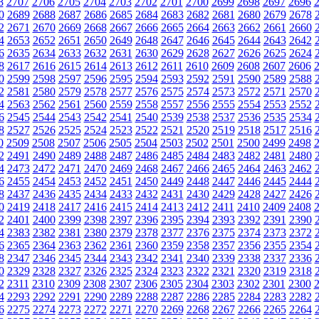
8
2707
2706
2705
2704
2703
2702
2701
2700
2699
2698
2697
2696
0
2689
2688
2687
2686
2685
2684
2683
2682
2681
2680
2679
2678
2
2671
2670
2669
2668
2667
2666
2665
2664
2663
2662
2661
2660
4
2653
2652
2651
2650
2649
2648
2647
2646
2645
2644
2643
2642
6
2635
2634
2633
2632
2631
2630
2629
2628
2627
2626
2625
2624
8
2617
2616
2615
2614
2613
2612
2611
2610
2609
2608
2607
2606
0
2599
2598
2597
2596
2595
2594
2593
2592
2591
2590
2589
2588
2
2581
2580
2579
2578
2577
2576
2575
2574
2573
2572
2571
2570
4
2563
2562
2561
2560
2559
2558
2557
2556
2555
2554
2553
2552
6
2545
2544
2543
2542
2541
2540
2539
2538
2537
2536
2535
2534
8
2527
2526
2525
2524
2523
2522
2521
2520
2519
2518
2517
2516
0
2509
2508
2507
2506
2505
2504
2503
2502
2501
2500
2499
2498
2
2491
2490
2489
2488
2487
2486
2485
2484
2483
2482
2481
2480
4
2473
2472
2471
2470
2469
2468
2467
2466
2465
2464
2463
2462
6
2455
2454
2453
2452
2451
2450
2449
2448
2447
2446
2445
2444
8
2437
2436
2435
2434
2433
2432
2431
2430
2429
2428
2427
2426
0
2419
2418
2417
2416
2415
2414
2413
2412
2411
2410
2409
2408
2
2401
2400
2399
2398
2397
2396
2395
2394
2393
2392
2391
2390
4
2383
2382
2381
2380
2379
2378
2377
2376
2375
2374
2373
2372
6
2365
2364
2363
2362
2361
2360
2359
2358
2357
2356
2355
2354
8
2347
2346
2345
2344
2343
2342
2341
2340
2339
2338
2337
2336
0
2329
2328
2327
2326
2325
2324
2323
2322
2321
2320
2319
2318
2
2311
2310
2309
2308
2307
2306
2305
2304
2303
2302
2301
2300
4
2293
2292
2291
2290
2289
2288
2287
2286
2285
2284
2283
2282
6
2275
2274
2273
2272
2271
2270
2269
2268
2267
2266
2265
2264