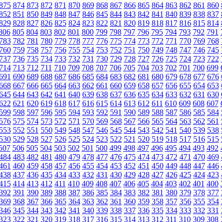
875
874
873
872
871
870
869
868
867
866
865
864
863
862
861
860
852
851
850
849
848
847
846
845
844
843
842
841
840
839
838
837
829
828
827
826
825
824
823
822
821
820
819
818
817
816
815
814
806
805
804
803
802
801
800
799
798
797
796
795
794
793
792
791
783
782
781
780
779
778
777
776
775
774
773
772
771
770
769
768
760
759
758
757
756
755
754
753
752
751
750
749
748
747
746
745
737
736
735
734
733
732
731
730
729
728
727
726
725
724
723
722
714
713
712
711
710
709
708
707
706
705
704
703
702
701
700
699
691
690
689
688
687
686
685
684
683
682
681
680
679
678
677
676
668
667
666
665
664
663
662
661
660
659
658
657
656
655
654
653
645
644
643
642
641
640
639
638
637
636
635
634
633
632
631
630
622
621
620
619
618
617
616
615
614
613
612
611
610
609
608
607
599
598
597
596
595
594
593
592
591
590
589
588
587
586
585
584
576
575
574
573
572
571
570
569
568
567
566
565
564
563
562
561
553
552
551
550
549
548
547
546
545
544
543
542
541
540
539
538
530
529
528
527
526
525
524
523
522
521
520
519
518
517
516
515
507
506
505
504
503
502
501
500
499
498
497
496
495
494
493
492
484
483
482
481
480
479
478
477
476
475
474
473
472
471
470
469
461
460
459
458
457
456
455
454
453
452
451
450
449
448
447
446
438
437
436
435
434
433
432
431
430
429
428
427
426
425
424
423
415
414
413
412
411
410
409
408
407
406
405
404
403
402
401
400
392
391
390
389
388
387
386
385
384
383
382
381
380
379
378
377
369
368
367
366
365
364
363
362
361
360
359
358
357
356
355
354
346
345
344
343
342
341
340
339
338
337
336
335
334
333
332
331
323
322
321
320
319
318
317
316
315
314
313
312
311
310
309
308