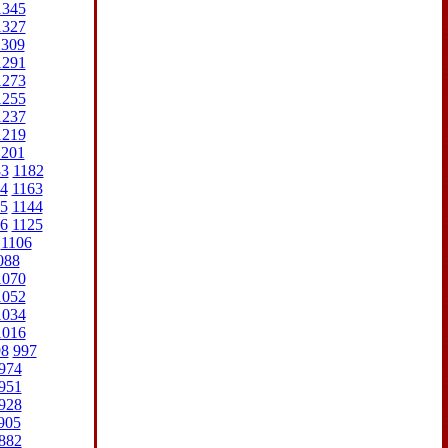
1345
1327
1309
1291
1273
1255
1237
1219
1201
83
1182
4
1163
5
1144
6
1125
1106
088
1070
1052
1034
1016
98
997
974
951
928
905
882