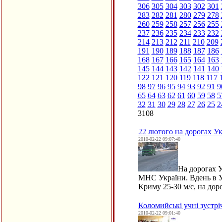
306
305
304
303
302
301
283
282
281
280
279
278
260
259
258
257
256
255
237
236
235
234
233
232
214
213
212
211
210
209
191
190
189
188
187
186
168
167
166
165
164
163
145
144
143
142
141
140
122
121
120
119
118
117
98
97
96
95
94
93
92
91
9
65
64
63
62
61
60
59
58
5
32
31
30
29
28
27
26
25
2
3108
22 лютого на дорогах У
2010-02-22 09:07:40
На дорогах У
МНС України. Вдень в Ук
Криму 25-30 м/с, на дор
Коломийські учні зустрі
2010-02-22 09:01:40