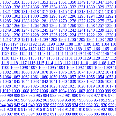
8
1357
1356
1355
1354
1353
1352
1351
1350
1349
1348
1347
1346
0
1339
1338
1337
1336
1335
1334
1333
1332
1331
1330
1329
1328
2
1321
1320
1319
1318
1317
1316
1315
1314
1313
1312
1311
1310
4
1303
1302
1301
1300
1299
1298
1297
1296
1295
1294
1293
1292
6
1285
1284
1283
1282
1281
1280
1279
1278
1277
1276
1275
1274
8
1267
1266
1265
1264
1263
1262
1261
1260
1259
1258
1257
1256
0
1249
1248
1247
1246
1245
1244
1243
1242
1241
1240
1239
1238
2
1231
1230
1229
1228
1227
1226
1225
1224
1223
1222
1221
1220
4
1213
1212
1211
1210
1209
1208
1207
1206
1205
1204
1203
1202
6
1195
1194
1193
1192
1191
1190
1189
1188
1187
1186
1185
1184
11
7
1176
1175
1174
1173
1172
1171
1170
1169
1168
1167
1166
1165
116
8
1157
1156
1155
1154
1153
1152
1151
1150
1149
1148
1147
1146
114
9
1138
1137
1136
1135
1134
1133
1132
1131
1130
1129
1128
1127
112
0
1119
1118
1117
1116
1115
1114
1113
1112
1111
1110
1109
1108
1107
1
1100
1099
1098
1097
1096
1095
1094
1093
1092
1091
1090
1089
1
3
1082
1081
1080
1079
1078
1077
1076
1075
1074
1073
1072
1071
5
1064
1063
1062
1061
1060
1059
1058
1057
1056
1055
1054
1053
7
1046
1045
1044
1043
1042
1041
1040
1039
1038
1037
1036
1035
9
1028
1027
1026
1025
1024
1023
1022
1021
1020
1019
1018
1017
1
1010
1009
1008
1007
1006
1005
1004
1003
1002
1001
1000
999
9
990
989
988
987
986
985
984
983
982
981
980
979
978
977
976
975
967
966
965
964
963
962
961
960
959
958
957
956
955
954
953
952
944
943
942
941
940
939
938
937
936
935
934
933
932
931
930
929
921
920
919
918
917
916
915
914
913
912
911
910
909
908
907
906
898
897
896
895
894
893
892
891
890
889
888
887
886
885
884
883