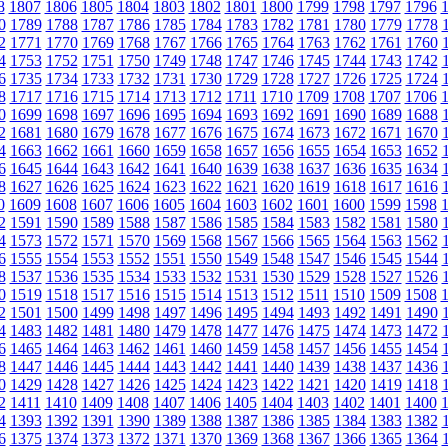
8
1807
1806
1805
1804
1803
1802
1801
1800
1799
1798
1797
1796
0
1789
1788
1787
1786
1785
1784
1783
1782
1781
1780
1779
1778
2
1771
1770
1769
1768
1767
1766
1765
1764
1763
1762
1761
1760
4
1753
1752
1751
1750
1749
1748
1747
1746
1745
1744
1743
1742
6
1735
1734
1733
1732
1731
1730
1729
1728
1727
1726
1725
1724
8
1717
1716
1715
1714
1713
1712
1711
1710
1709
1708
1707
1706
0
1699
1698
1697
1696
1695
1694
1693
1692
1691
1690
1689
1688
2
1681
1680
1679
1678
1677
1676
1675
1674
1673
1672
1671
1670
4
1663
1662
1661
1660
1659
1658
1657
1656
1655
1654
1653
1652
6
1645
1644
1643
1642
1641
1640
1639
1638
1637
1636
1635
1634
8
1627
1626
1625
1624
1623
1622
1621
1620
1619
1618
1617
1616
0
1609
1608
1607
1606
1605
1604
1603
1602
1601
1600
1599
1598
2
1591
1590
1589
1588
1587
1586
1585
1584
1583
1582
1581
1580
4
1573
1572
1571
1570
1569
1568
1567
1566
1565
1564
1563
1562
6
1555
1554
1553
1552
1551
1550
1549
1548
1547
1546
1545
1544
8
1537
1536
1535
1534
1533
1532
1531
1530
1529
1528
1527
1526
0
1519
1518
1517
1516
1515
1514
1513
1512
1511
1510
1509
1508
2
1501
1500
1499
1498
1497
1496
1495
1494
1493
1492
1491
1490
4
1483
1482
1481
1480
1479
1478
1477
1476
1475
1474
1473
1472
6
1465
1464
1463
1462
1461
1460
1459
1458
1457
1456
1455
1454
8
1447
1446
1445
1444
1443
1442
1441
1440
1439
1438
1437
1436
0
1429
1428
1427
1426
1425
1424
1423
1422
1421
1420
1419
1418
2
1411
1410
1409
1408
1407
1406
1405
1404
1403
1402
1401
1400
4
1393
1392
1391
1390
1389
1388
1387
1386
1385
1384
1383
1382
6
1375
1374
1373
1372
1371
1370
1369
1368
1367
1366
1365
1364