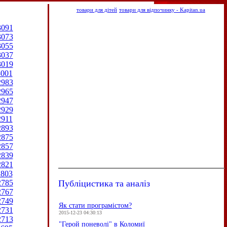
товари для дітей
товари для відпочинку - Kapitan.ua
3091
3073
3055
3037
3019
3001
2983
2965
2947
2929
2911
2893
2875
2857
2839
2821
2803
Публіцистика та аналіз
2785
2767
2749
Як стати програмістом?
2731
2015-12-23 04:30:13
2713
"Герой поневолі" в Коломиї