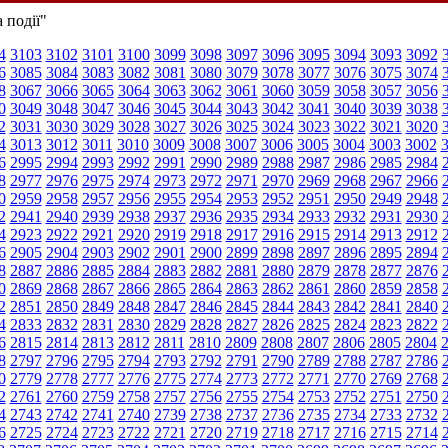
 події"
4
3103
3102
3101
3100
3099
3098
3097
3096
3095
3094
3093
3092
6
3085
3084
3083
3082
3081
3080
3079
3078
3077
3076
3075
3074
8
3067
3066
3065
3064
3063
3062
3061
3060
3059
3058
3057
3056
0
3049
3048
3047
3046
3045
3044
3043
3042
3041
3040
3039
3038
2
3031
3030
3029
3028
3027
3026
3025
3024
3023
3022
3021
3020
4
3013
3012
3011
3010
3009
3008
3007
3006
3005
3004
3003
3002
6
2995
2994
2993
2992
2991
2990
2989
2988
2987
2986
2985
2984
8
2977
2976
2975
2974
2973
2972
2971
2970
2969
2968
2967
2966
0
2959
2958
2957
2956
2955
2954
2953
2952
2951
2950
2949
2948
2
2941
2940
2939
2938
2937
2936
2935
2934
2933
2932
2931
2930
4
2923
2922
2921
2920
2919
2918
2917
2916
2915
2914
2913
2912
6
2905
2904
2903
2902
2901
2900
2899
2898
2897
2896
2895
2894
8
2887
2886
2885
2884
2883
2882
2881
2880
2879
2878
2877
2876
0
2869
2868
2867
2866
2865
2864
2863
2862
2861
2860
2859
2858
2
2851
2850
2849
2848
2847
2846
2845
2844
2843
2842
2841
2840
4
2833
2832
2831
2830
2829
2828
2827
2826
2825
2824
2823
2822
6
2815
2814
2813
2812
2811
2810
2809
2808
2807
2806
2805
2804
8
2797
2796
2795
2794
2793
2792
2791
2790
2789
2788
2787
2786
0
2779
2778
2777
2776
2775
2774
2773
2772
2771
2770
2769
2768
2
2761
2760
2759
2758
2757
2756
2755
2754
2753
2752
2751
2750
4
2743
2742
2741
2740
2739
2738
2737
2736
2735
2734
2733
2732
6
2725
2724
2723
2722
2721
2720
2719
2718
2717
2716
2715
2714