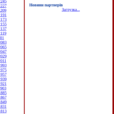
2245
Новини партнерів
2227
Загрузка...
2209
2191
2173
2155
2137
2119
01
2083
2065
2047
2029
2011
1993
1975
1957
1939
1921
1903
1885
1867
1849
1831
1813