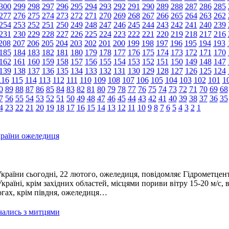
300
299
298
297
296
295
294
293
292
291
290
289
288
287
286
285
277
276
275
274
273
272
271
270
269
268
267
266
265
264
263
262
254
253
252
251
250
249
248
247
246
245
244
243
242
241
240
239
231
230
229
228
227
226
225
224
223
222
221
220
219
218
217
216
208
207
206
205
204
203
202
201
200
199
198
197
196
195
194
193
185
184
183
182
181
180
179
178
177
176
175
174
173
172
171
170
162
161
160
159
158
157
156
155
154
153
152
151
150
149
148
147
139
138
137
136
135
134
133
132
131
130
129
128
127
126
125
124
116
115
114
113
112
111
110
109
108
107
106
105
104
103
102
101
1
0
89
88
87
86
85
84
83
82
81
80
79
78
77
76
75
74
73
72
71
70
69
68
7
56
55
54
53
52
51
50
49
48
47
46
45
44
43
42
41
40
39
38
37
36
35
4
23
22
21
20
19
18
17
16
15
14
13
12
11
10
9
8
7
6
5
4
3
2
1
країни ожеледиця
країни сьогодні, 22 лютого, ожеледиця, повідомляє Гідрометцен
раїні, крім західних областей, місцями пориви вітру 15-20 м/с, 
огах, крім півдня, ожеледиця…
чались з митцями