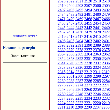
2523
2522
2521
2520
2519
2518
2510
2509
2508
2507
2506
2505
2497
2496
2495
2494
2493
2492
2484
2483
2482
2481
2480
2479
2471
2470
2469
2468
2467
2466
2458
2457
2456
2455
2454
2453
2445
2444
2443
2442
2441
2440
2432
2431
2430
2429
2428
2427
переглянути каталог
2419
2418
2417
2416
2415
2414
2406
2405
2404
2403
2402
2401
2393
2392
2391
2390
2389
2388
Новини партнерів
2380
2379
2378
2377
2376
2375
2367
2366
2365
2364
2363
2362
Завантаження ...
2354
2353
2352
2351
2350
2349
2341
2340
2339
2338
2337
2336
2328
2327
2326
2325
2324
2323
2315
2314
2313
2312
2311
2310
2302
2301
2300
2299
2298
2297
2289
2288
2287
2286
2285
2284
2276
2275
2274
2273
2272
2271
2263
2262
2261
2260
2259
2258
2250
2249
2248
2247
2246
2245
2237
2236
2235
2234
2233
2232
2224
2223
2222
2221
2220
2219
2211
2210
2209
2208
2207
2206