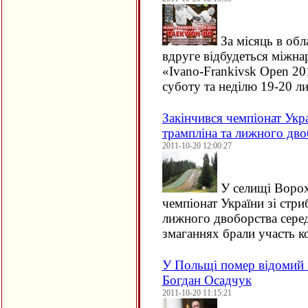
За місяць в обл
вдруге відбудеться міжна
«Ivano-Frankivsk Open 20
суботу та неділю 19-20 
Закінчився чемпіонат Укра
трампліна та лижного дво
2011-10-20 12:00:27
У селищі Ворохт
чемпіонат України зі стри
лижного двоборства серед
змаганнях брали участь 
У Польщі помер відомий 
Богдан Осадчук
2011-10-20 11:15:21