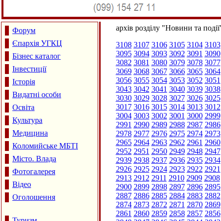
архів розділу "Новини та події
Форум
Єпархія УГКЦ
3108
3107
3106
3105
3104
3103
3095
3094
3093
3092
3091
3090
Бізнес каталог
3082
3081
3080
3079
3078
3077
Інвестиції
3069
3068
3067
3066
3065
3064
3056
3055
3054
3053
3052
3051
Історія
3043
3042
3041
3040
3039
3038
Видатні особи
3030
3029
3028
3027
3026
3025
3017
3016
3015
3014
3013
3012
Освіта
3004
3003
3002
3001
3000
2999
Культура
2991
2990
2989
2988
2987
2986
Медицина
2978
2977
2976
2975
2974
2973
2965
2964
2963
2962
2961
2960
Коломийське МБТІ
2952
2951
2950
2949
2948
2947
Місто. Влада
2939
2938
2937
2936
2935
2934
2926
2925
2924
2923
2922
2921
Фотогалерея
2913
2912
2911
2910
2909
2908
Відео
2900
2899
2898
2897
2896
2895
2887
2886
2885
2884
2883
2882
Оголошення
2874
2873
2872
2871
2870
2869
2861
2860
2859
2858
2857
2856
Туризм