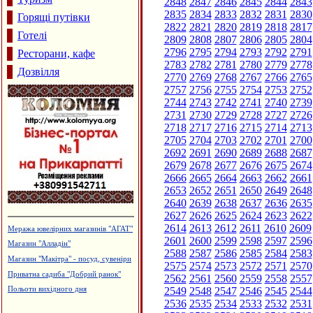
2848
2847
2846
2845
2844
2843
2835
2834
2833
2832
2831
2830
Горящі путівки
2822
2821
2820
2819
2818
2817
Готелі
2809
2808
2807
2806
2805
2804
2796
2795
2794
2793
2792
2791
Ресторани, кафе
2783
2782
2781
2780
2779
2778
Дозвілля
2770
2769
2768
2767
2766
2765
2757
2756
2755
2754
2753
2752
2744
2743
2742
2741
2740
2739
2731
2730
2729
2728
2727
2726
2718
2717
2716
2715
2714
2713
2705
2704
2703
2702
2701
2700
2692
2691
2690
2689
2688
2687
2679
2678
2677
2676
2675
2674
2666
2665
2664
2663
2662
2661
2653
2652
2651
2650
2649
2648
2640
2639
2638
2637
2636
2635
2627
2626
2625
2624
2623
2622
2614
2613
2612
2611
2610
2609
Гуртовня канцтоварів
2601
2600
2599
2598
2597
2596
Турецька баня, сауна "Магнолія"
2588
2587
2586
2585
2584
2583
Виробництво солоду, ВАТ
2575
2574
2573
2572
2571
2570
"Дятьківці"
2562
2561
2560
2559
2558
2557
Салон-магазин "Coffe-inn"
2549
2548
2547
2546
2545
2544
Дзвони церковні
2536
2535
2534
2533
2532
2531