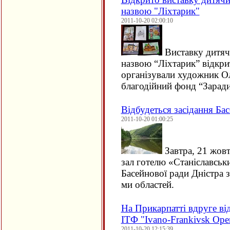
назвою "Ліхтарик"
2011-10-20 02:00:10
Виставку дитяч
назвою “Ліхтарик” відкри
організували художник О
благодійний фонд “Заради
Відбудеться засідання Ба
2011-10-20 01:00:25
Завтра, 21 жовт
зал готелю «Станіславськ
Басейнової ради Дністра з
ми областей.
На Прикарпатті вдруге ві
ІТФ "Ivano-Frankivsk Ope
2011-10-20 12:15:39