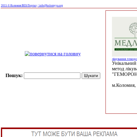
2015 © Коломия ВЕБ Портал
/ info@kolomyya.org
лікування гемор
Унікальний 
метод ліку
"ГЕМОРОН
Пошук:
м.Коломия, 