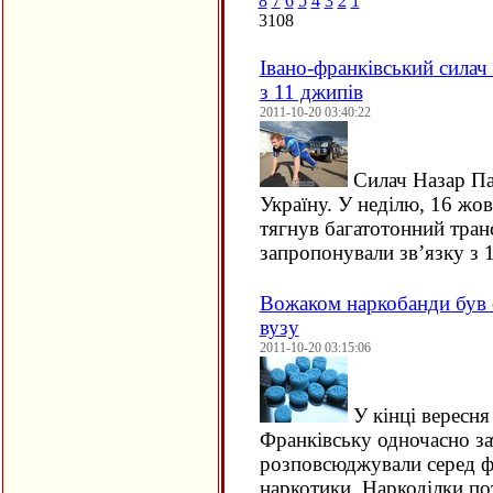
8
7
6
5
4
3
2
1
3108
Івано-франківський силач
з 11 джипів
2011-10-20 03:40:22
Силач Назар Па
Україну. У неділю, 16 жо
тягнув багатотонний тран
запропонували зв’язку з 
Вожаком наркобанди був с
вузу
2011-10-20 03:15:06
У кінці вересня
Франківську одночасно за
розповсюджували серед фр
наркотики. Наркоділки п