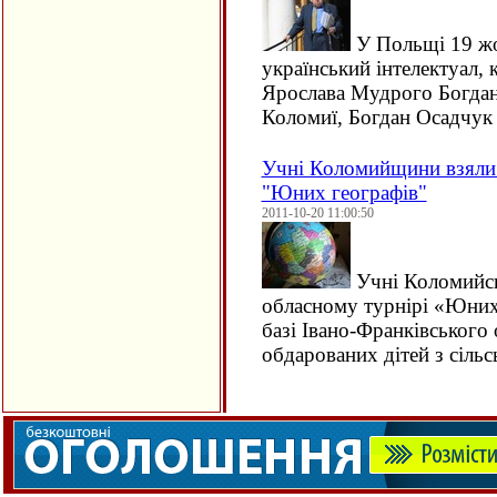
У Польщі 19 жо
український інтелектуал, 
Ярослава Мудрого Богдан
Коломиї, Богдан Осадчук
Учні Коломийщини взяли 
"Юних географів"
2011-10-20 11:00:50
Учні Коломийсь
обласному турнірі «Юних
базі Івано-Франківського 
обдарованих дітей з сільсь