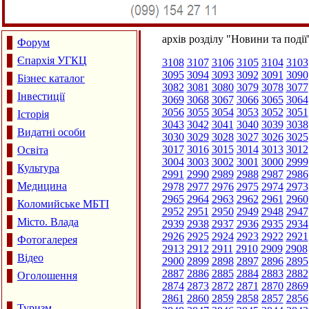
архів розділу "Новини та події
Форум
Єпархія УГКЦ
3108
3107
3106
3105
3104
3103
3095
3094
3093
3092
3091
3090
Бізнес каталог
3082
3081
3080
3079
3078
3077
Інвестиції
3069
3068
3067
3066
3065
3064
3056
3055
3054
3053
3052
3051
Історія
3043
3042
3041
3040
3039
3038
Видатні особи
3030
3029
3028
3027
3026
3025
3017
3016
3015
3014
3013
3012
Освіта
3004
3003
3002
3001
3000
2999
Культура
2991
2990
2989
2988
2987
2986
Медицина
2978
2977
2976
2975
2974
2973
2965
2964
2963
2962
2961
2960
Коломийське МБТІ
2952
2951
2950
2949
2948
2947
Місто. Влада
2939
2938
2937
2936
2935
2934
2926
2925
2924
2923
2922
2921
Фотогалерея
2913
2912
2911
2910
2909
2908
Відео
2900
2899
2898
2897
2896
2895
2887
2886
2885
2884
2883
2882
Оголошення
2874
2873
2872
2871
2870
2869
2861
2860
2859
2858
2857
2856
Туризм