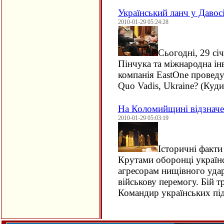
Український ланч у Давосі
2010-01-29 05:24:28
Сьогодні, 29 сі
Пінчука та міжнародна ін
компанія EastOne проведу
Quo Vadis, Ukraine? (Куди
На Коломийщині відзначе
2010-01-29 05:03:19
Історичні факти
Крутами оборонці українс
агресорам нищівного уда
військову перемогу. Бій т
Командир українських пі