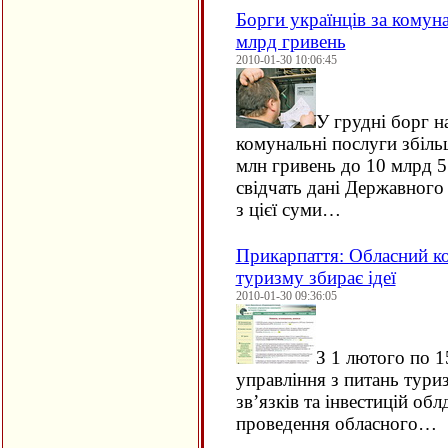
Борги українців за комун
млрд гривень
2010-01-30 10:06:45
У грудні борг н
комунальні послуги збіль
млн гривень до 10 млрд 5
свідчать дані Державного
з цієї суми…
Прикарпаття: Обласний ко
туризму збирає ідеї
2010-01-30 09:36:05
З 1 лютого по 1
управління з питань туриз
зв’язків та інвестицій об
проведення обласного…