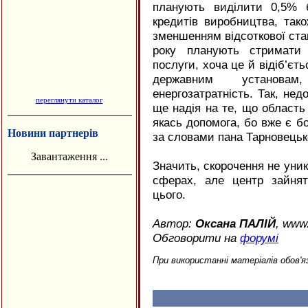
планують виділити 0,5% 
кредитів виробництва, так
зменшенням відсоткової ста
року планують стримати 
послуги, хоча це й відіб’є
державним установам
енергозатратність. Так, не
переглянути каталог
ще надія на те, що область 
якась допомога, бо вже є бо
Новини партнерів
за словами пана Тарновецьк
Завантаження ...
Значить, скорочення не уникн
сферах, але центр зайнят
цього.
Автор:
Оксана ПАЛІЙ
, www
Обговорити на
форумі
При використанні матеріалів обов'я