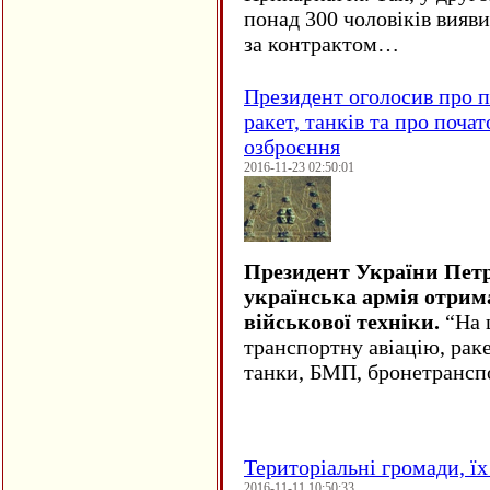
понад 300 чоловіків вияв
за контрактом…
Президент оголосив про п
ракет, танків та про поча
озброєння
2016-11-23 02:50:01
Президент України Пет
українська армія отрим
військової техніки.
“На ц
транспортну авіацію, рак
танки, БМП, бронетрансп
Територіальні громади, їх 
2016-11-11 10:50:33