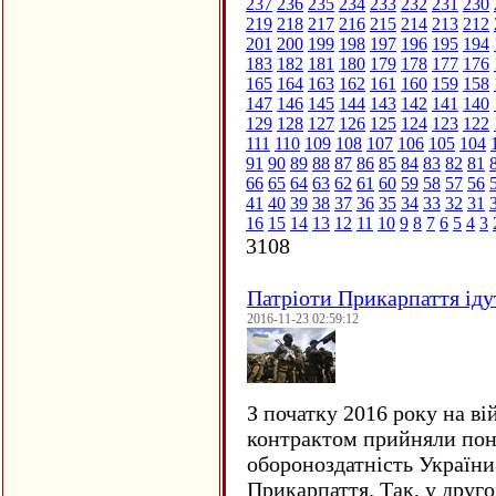
237
236
235
234
233
232
231
230
219
218
217
216
215
214
213
212
201
200
199
198
197
196
195
194
183
182
181
180
179
178
177
176
165
164
163
162
161
160
159
158
147
146
145
144
143
142
141
140
129
128
127
126
125
124
123
122
111
110
109
108
107
106
105
104
91
90
89
88
87
86
85
84
83
82
81
66
65
64
63
62
61
60
59
58
57
56
41
40
39
38
37
36
35
34
33
32
31
16
15
14
13
12
11
10
9
8
7
6
5
4
3
3108
Патріоти Прикарпаття іду
2016-11-23 02:59:12
З початку 2016 року на ві
контрактом прийняли понад
обороноздатність України 
Прикарпаття. Так, у друго