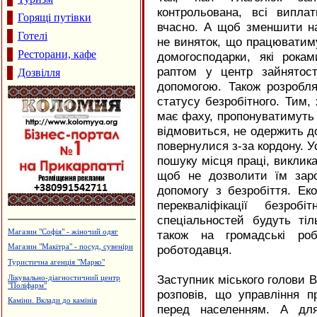
контрольована, всі випл
Горящі путівки
вчасно. А щоб зменшити на
Готелі
не виняток, що працюватимут
Ресторани, кафе
домогосподарки, які рока
раптом у центр зайнятос
Дозвілля
допомогою. Також розробл
статусу безробітного. Тим,
має фаху, пропонуватимуть б
відмовиться, не одержить до
повернулися з-за кордону. У
пошуку місця праці, виклик
щоб не дозволити їм зар
допомогу з безробіття. Ек
перекваліфікації безроб
спеціальностей будуть ті
Магазин "Софія" - жіночий одяг
також на громадські ро
роботодавця.
Магазин "Макітра" - посуд, сувеніри
Туристична агенція "Марко"
Заступник міського голови 
Лікувально-діагностичний центр
"Поліфарм"
розповів, що управління п
Каміни. Вклади до камінів
перед населенням. А для