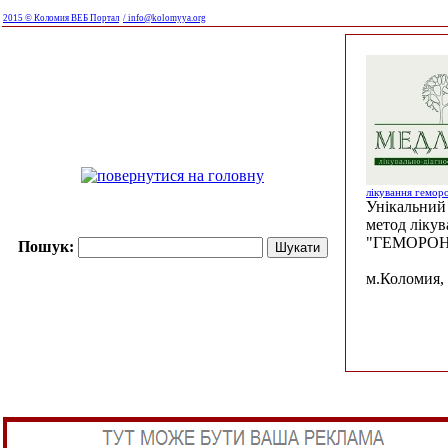
2015 © Коломия ВЕБ Портал
/ info@kolomyya.org
лікування гемор
Унікальний 
метод ліку
"ГЕМОРОН
Пошук:
м.Коломия, 