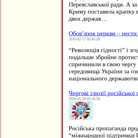
Переяславської ради. А за
Криму поставила крапку в
двох держав…
Обов’язок церкви – нести
2016-02-17 02:45:28
“
Революція гідності” і з
подальше збройне протис
спричинили в свою чергу
середовища України за оз
національного державот
Чергові ілюзії російської
2016-01-28 03:10:58
Російська пропаганда про
“міжнародної підтримки Р