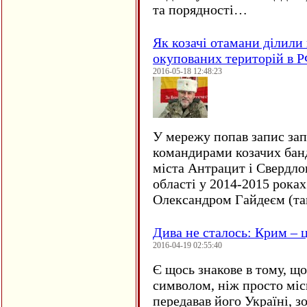
та порядності…
Як козачі отамани ділили 
окупованих територій в 
2016-05-18 12:48:23
У мережу попав запис за
командирами козачих бан
міста Антрацит і Свердло
області у 2014-2015 рока
Олександром Гайдеєм (та
Дива не сталось: Крим – ц
2016-04-19 02:55:40
Є щось знакове в тому, що
символом, ніж просто мі
передавав його Україні, з