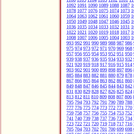
1092
1091
1090
1089
1088
1087
1
1078
1077
1076
1075
1074
1073
1
1064
1063
1062
1061
1060
1059
1
1050
1049
1048
1047
1046
1045
1
1036
1035
1034
1033
1032
1031
1
1022
1021
1020
1019
1018
1017
1
1008
1007
1006
1005
1004
1003
1
993
992
991
990
989
988
987
986
975
974
973
972
971
970
969
968
957
956
955
954
953
952
951
950
939
938
937
936
935
934
933
932
921
920
919
918
917
916
915
914
903
902
901
900
899
898
897
896
885
884
883
882
881
880
879
878
867
866
865
864
863
862
861
860
849
848
847
846
845
844
843
842
831
830
829
828
827
826
825
824
813
812
811
810
809
808
807
806
795
794
793
792
791
790
789
788
777
776
775
774
773
772
771
770
759
758
757
756
755
754
753
752
741
740
739
738
737
736
735
734
723
722
721
720
719
718
717
716
705
704
703
702
701
700
699
698