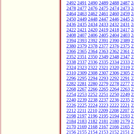
2492
2491
2490
2489
2488
2487
2
2478
2477
2476
2475
2474
2473
2
2464
2463
2462
2461
2460
2459
2
2450
2449
2448
2447
2446
2445
2
2436
2435
2434
2433
2432
2431
2
2422
2421
2420
2419
2418
2417
2
2408
2407
2406
2405
2404
2403
2
2394
2393
2392
2391
2390
2389
2
2380
2379
2378
2377
2376
2375
2
2366
2365
2364
2363
2362
2361
2
2352
2351
2350
2349
2348
2347
2
2338
2337
2336
2335
2334
2333
2
2324
2323
2322
2321
2320
2319
2
2310
2309
2308
2307
2306
2305
2
2296
2295
2294
2293
2292
2291
2
2282
2281
2280
2279
2278
2277
2
2268
2267
2266
2265
2264
2263
2
2254
2253
2252
2251
2250
2249
2
2240
2239
2238
2237
2236
2235
2
2226
2225
2224
2223
2222
2221
2
2212
2211
2210
2209
2208
2207
2
2198
2197
2196
2195
2194
2193
2
2184
2183
2182
2181
2180
2179
2
2170
2169
2168
2167
2166
2165
2
2156
2155
2154
2153
2152
2151
2