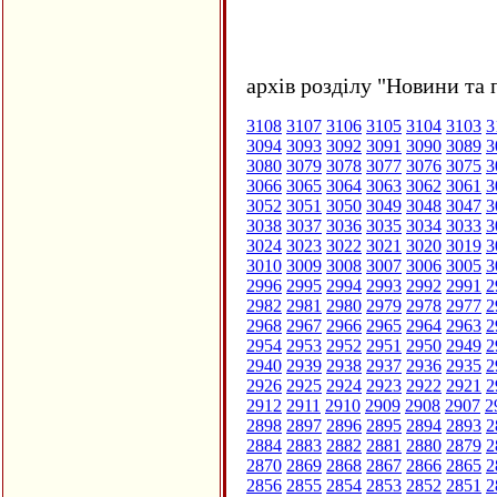
архів розділу "Новини та 
3108
3107
3106
3105
3104
3103
3
3094
3093
3092
3091
3090
3089
3
3080
3079
3078
3077
3076
3075
3
3066
3065
3064
3063
3062
3061
3
3052
3051
3050
3049
3048
3047
3
3038
3037
3036
3035
3034
3033
3
3024
3023
3022
3021
3020
3019
3
3010
3009
3008
3007
3006
3005
3
2996
2995
2994
2993
2992
2991
2
2982
2981
2980
2979
2978
2977
2
2968
2967
2966
2965
2964
2963
2
2954
2953
2952
2951
2950
2949
2
2940
2939
2938
2937
2936
2935
2
2926
2925
2924
2923
2922
2921
2
2912
2911
2910
2909
2908
2907
2
2898
2897
2896
2895
2894
2893
2
2884
2883
2882
2881
2880
2879
2
2870
2869
2868
2867
2866
2865
2
2856
2855
2854
2853
2852
2851
2