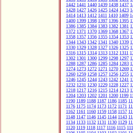
1442
1441
1440
1439
1438
1437
1
1428
1427
1426
1425
1424
1423
1
1414
1413
1412
1411
1410
1409
1
1400
1399
1398
1397
1396
1395
1
1386
1385
1384
1383
1382
1381
1
1372
1371
1370
1369
1368
1367
1
1358
1357
1356
1355
1354
1353
1
1344
1343
1342
1341
1340
1339
1
1330
1329
1328
1327
1326
1325
1
1316
1315
1314
1313
1312
1311
1
1302
1301
1300
1299
1298
1297
1
1288
1287
1286
1285
1284
1283
1
1274
1273
1272
1271
1270
1269
1
1260
1259
1258
1257
1256
1255
1
1246
1245
1244
1243
1242
1241
1
1232
1231
1230
1229
1228
1227
1
1218
1217
1216
1215
1214
1213
1
1204
1203
1202
1201
1200
1199
1
1190
1189
1188
1187
1186
1185
11
1176
1175
1174
1173
1172
1171
11
1162
1161
1160
1159
1158
1157
11
1148
1147
1146
1145
1144
1143
11
1134
1133
1132
1131
1130
1129
11
1120
1119
1118
1117
1116
1115
11
1106
1105
1104
1103
1102
1101
11