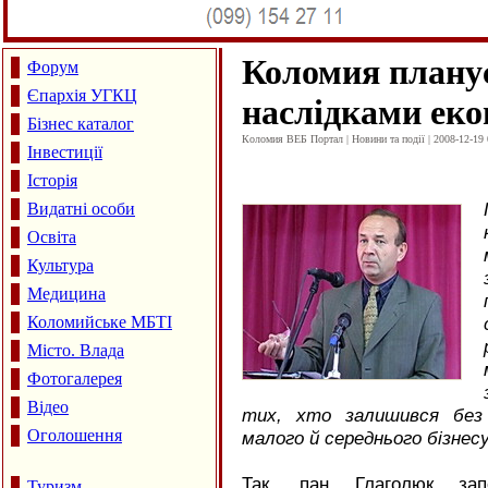
Коломия планує
Форум
Єпархія УГКЦ
наслідками еко
Бізнес каталог
Коломия ВЕБ Портал | Новини та події | 2008-12-19 
Інвестиції
Історія
Видатні особи
Освіта
Культура
Медицина
Коломийське МБТІ
Місто. Влада
Фотогалерея
Відео
тих, хто залишився без
Оголошення
малого й середнього бізнесу
Так, пан Глаголюк зап
Туризм