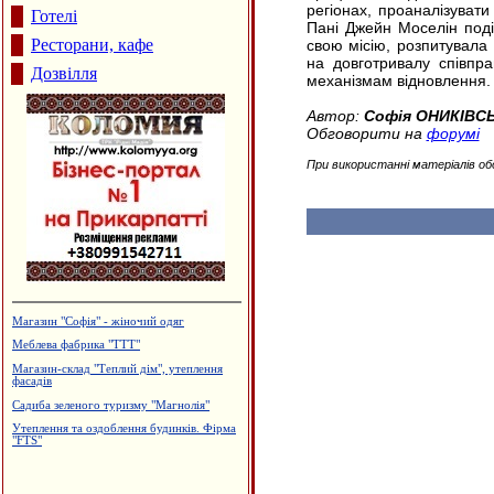
регіонах, проаналізувати
Готелі
Пані Джейн Моселін поділ
Ресторани, кафе
свою місію, розпитувала
на довготривалу співпр
Дозвілля
механізмам відновлення.
Автор:
Софія ОНИКІВС
Обговорити на
форумі
При використанні матеріалів об
Магазин "Софія" - жіночий одяг
Меблева фабрика "ТТТ"
Магазин-склад "Теплий дім", утеплення
фасадів
Садиба зеленого туризму "Магнолія"
Утеплення та оздоблення будинків. Фірма
"FTS"