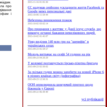
омадам.
2015-11-16 01:05:30
іла про
ЄC надумав серйозно ускладнити життя Facebook та
дівання
Google через персональні дані
рофам і
2015-10-06 11:59:44
Небезпека виникнення пожеж
2015-10-02 03:02:14
Про прощання з життям: у Данії існує служба, що
виконує останні бажання невиліковних людей.
2015-10-02 01:45:07
Уряд виділив 140 млн грн на "шерифів" в
українських селах
2015-09-23 05:59:57
Молодь витрачає на селфі 54 години на рік
2015-09-23 04:20:29
У коломиї розташується гірсько-піхотна бригада
2015-09-23 02:50:02
За скільки годин можна заробити на новий iPhone 6
в різних країнах світу (інфографіка)
2015-09-23 12:50:31
ООН оприлюднила шокуючий прогноз щодо
біженців у Європі
2015-09-22 06:39:49
усі публікації