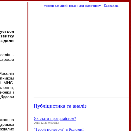
товари для дітей
товари для відпочинку - Kapitan.ua
сується
звитку
раждали
селін -
астрофи
Моселін
упником
 і МНС.
елення,
хніки і
дбудови
Публіцистика та аналіз
Як стати програмістом?
акож на
2015-12-23 04:30:13
дтримки
аждалих
"Герой поневолі" в Коломиї