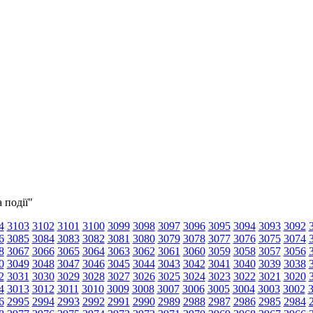
 події"
4
3103
3102
3101
3100
3099
3098
3097
3096
3095
3094
3093
3092
6
3085
3084
3083
3082
3081
3080
3079
3078
3077
3076
3075
3074
8
3067
3066
3065
3064
3063
3062
3061
3060
3059
3058
3057
3056
0
3049
3048
3047
3046
3045
3044
3043
3042
3041
3040
3039
3038
2
3031
3030
3029
3028
3027
3026
3025
3024
3023
3022
3021
3020
4
3013
3012
3011
3010
3009
3008
3007
3006
3005
3004
3003
3002
6
2995
2994
2993
2992
2991
2990
2989
2988
2987
2986
2985
2984