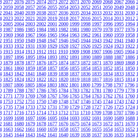
8
2077
2076
2075
2074
2073
2072
2071
2070
2069
2068
2067
2066
0
2059
2058
2057
2056
2055
2054
2053
2052
2051
2050
2049
2048
2
2041
2040
2039
2038
2037
2036
2035
2034
2033
2032
2031
2030
4
2023
2022
2021
2020
2019
2018
2017
2016
2015
2014
2013
2012
6
2005
2004
2003
2002
2001
2000
1999
1998
1997
1996
1995
1994
8
1987
1986
1985
1984
1983
1982
1981
1980
1979
1978
1977
1976
0
1969
1968
1967
1966
1965
1964
1963
1962
1961
1960
1959
1958
2
1951
1950
1949
1948
1947
1946
1945
1944
1943
1942
1941
1940
4
1933
1932
1931
1930
1929
1928
1927
1926
1925
1924
1923
1922
6
1915
1914
1913
1912
1911
1910
1909
1908
1907
1906
1905
1904
8
1897
1896
1895
1894
1893
1892
1891
1890
1889
1888
1887
1886
0
1879
1878
1877
1876
1875
1874
1873
1872
1871
1870
1869
1868
2
1861
1860
1859
1858
1857
1856
1855
1854
1853
1852
1851
1850
4
1843
1842
1841
1840
1839
1838
1837
1836
1835
1834
1833
1832
6
1825
1824
1823
1822
1821
1820
1819
1818
1817
1816
1815
1814
8
1807
1806
1805
1804
1803
1802
1801
1800
1799
1798
1797
1796
0
1789
1788
1787
1786
1785
1784
1783
1782
1781
1780
1779
1778
2
1771
1770
1769
1768
1767
1766
1765
1764
1763
1762
1761
1760
4
1753
1752
1751
1750
1749
1748
1747
1746
1745
1744
1743
1742
6
1735
1734
1733
1732
1731
1730
1729
1728
1727
1726
1725
1724
8
1717
1716
1715
1714
1713
1712
1711
1710
1709
1708
1707
1706
0
1699
1698
1697
1696
1695
1694
1693
1692
1691
1690
1689
1688
2
1681
1680
1679
1678
1677
1676
1675
1674
1673
1672
1671
1670
4
1663
1662
1661
1660
1659
1658
1657
1656
1655
1654
1653
1652
6
1645
1644
1643
1642
1641
1640
1639
1638
1637
1636
1635
1634