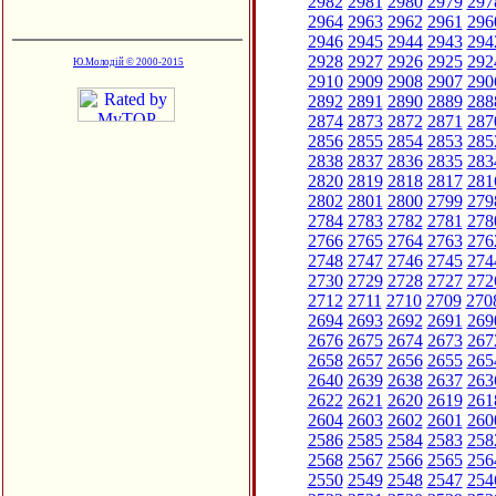
2982
2981
2980
2979
297
2964
2963
2962
2961
296
2946
2945
2944
2943
294
2928
2927
2926
2925
292
Ю.Молодій © 2000-2015
2910
2909
2908
2907
290
2892
2891
2890
2889
288
2874
2873
2872
2871
287
2856
2855
2854
2853
285
2838
2837
2836
2835
283
2820
2819
2818
2817
281
2802
2801
2800
2799
279
2784
2783
2782
2781
278
2766
2765
2764
2763
276
2748
2747
2746
2745
274
2730
2729
2728
2727
272
2712
2711
2710
2709
270
2694
2693
2692
2691
269
2676
2675
2674
2673
267
2658
2657
2656
2655
265
2640
2639
2638
2637
263
2622
2621
2620
2619
261
2604
2603
2602
2601
260
2586
2585
2584
2583
258
2568
2567
2566
2565
256
2550
2549
2548
2547
254