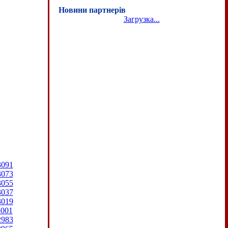
Новини партнерів
Загрузка...
3091
3073
3055
3037
3019
3001
2983