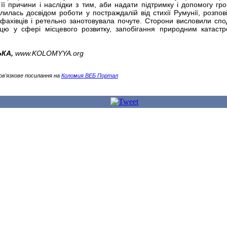
 її причини і наслідки з тим, аби надати підтримку і допомогу гр
илась досвідом роботи у постраждалій від стихії Румунії, розпов
 фахівців і ретельно занотовувала почуте. Сторони висловили спо
ацю у сфері місцевого розвитку, запобігання природним катаст
ЬКА,
www.
KOLOMYYA
.org
ов'язкове посилання на
Коломия ВЕБ Портал