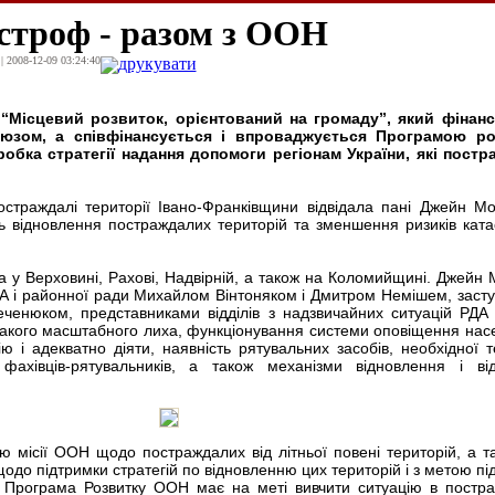
строф - разом з ООН
| 2008-12-09 03:24:40
друкувати
 “Місцевий розвиток, орієнтований на громаду”, який фінан
юзом, а співфінансується і впроваджується Програмою ро
бка стратегії надання допомоги регіонам України, які пост
остраждалі території Івано-Франківщини відвідала пані Джейн Мо
 відновлення постраждалих територій та зменшення ризиків кат
у Верховині, Рахові, Надвірній, а також на Коломийщині. Джейн 
РДА і районної ради Михайлом Вінтоняком і Дмитром Немішем, заст
ченюком, представниками відділів з надзвичайних ситуацій РДА
такого масштабного лиха, функціонування системи оповіщення нас
ю і адекватно діяти, наявність рятувальних засобів, необхідної те
фахівців-рятувальників, а також механізми відновлення і ві
ю місії ООН щодо постраждалих від літньої повені територій, а т
одо підтримки стратегій по відновленню цих територій і з метою пі
, Програма Розвитку ООН має на меті вивчити ситуацію в постр