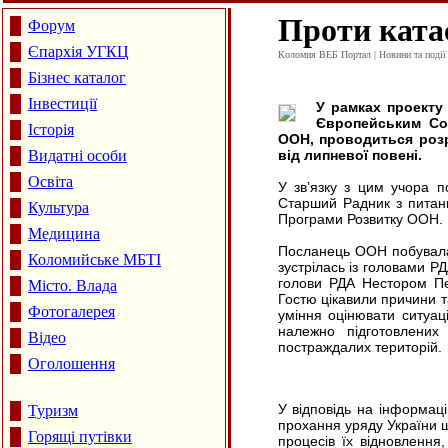
Проти ката
Форум
Єпархія УГКЦ
Коломия ВЕБ Портал | Новини та події 
Бізнес каталог
Інвестиції
У рамках проекту
Європейським Со
Історія
ООН, проводиться розро
Видатні особи
від липневої повені.
Освіта
У зв’язку з цим учора п
Старший Радник з питань
Культура
Програми Розвитку ООН.
Медицина
Посланець ООН побувала 
Коломийське МБТІ
зустрілась із головами 
голови РДА Нестором Пе
Місто. Влада
Гостю цікавили причини 
Фотогалерея
уміння оцінювати ситуаці
належно підготовлених 
Відео
постраждалих територій.
Оголошення
У відповідь на інформаці
Туризм
прохання уряду України щ
Горящі путівки
процесів їх відновлення