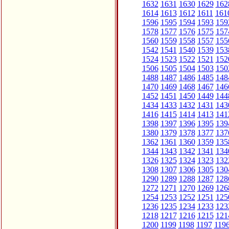
1632
1631
1630
1629
162
1614
1613
1612
1611
161
1596
1595
1594
1593
159
1578
1577
1576
1575
157
1560
1559
1558
1557
155
1542
1541
1540
1539
153
1524
1523
1522
1521
152
1506
1505
1504
1503
150
1488
1487
1486
1485
148
1470
1469
1468
1467
146
1452
1451
1450
1449
144
1434
1433
1432
1431
143
1416
1415
1414
1413
141
1398
1397
1396
1395
139
1380
1379
1378
1377
137
1362
1361
1360
1359
135
1344
1343
1342
1341
134
1326
1325
1324
1323
132
1308
1307
1306
1305
130
1290
1289
1288
1287
128
1272
1271
1270
1269
126
1254
1253
1252
1251
125
1236
1235
1234
1233
123
1218
1217
1216
1215
121
1200
1199
1198
1197
119