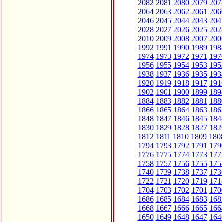
2082
2081
2080
2079
207
2064
2063
2062
2061
206
2046
2045
2044
2043
204
2028
2027
2026
2025
202
2010
2009
2008
2007
200
1992
1991
1990
1989
198
1974
1973
1972
1971
197
1956
1955
1954
1953
195
1938
1937
1936
1935
193
1920
1919
1918
1917
191
1902
1901
1900
1899
189
1884
1883
1882
1881
188
1866
1865
1864
1863
186
1848
1847
1846
1845
184
1830
1829
1828
1827
182
1812
1811
1810
1809
180
1794
1793
1792
1791
179
1776
1775
1774
1773
177
1758
1757
1756
1755
175
1740
1739
1738
1737
173
1722
1721
1720
1719
171
1704
1703
1702
1701
170
1686
1685
1684
1683
168
1668
1667
1666
1665
166
1650
1649
1648
1647
164