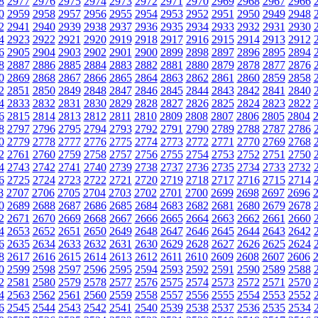
8
2977
2976
2975
2974
2973
2972
2971
2970
2969
2968
2967
2966
0
2959
2958
2957
2956
2955
2954
2953
2952
2951
2950
2949
2948
2
2941
2940
2939
2938
2937
2936
2935
2934
2933
2932
2931
2930
4
2923
2922
2921
2920
2919
2918
2917
2916
2915
2914
2913
2912
6
2905
2904
2903
2902
2901
2900
2899
2898
2897
2896
2895
2894
8
2887
2886
2885
2884
2883
2882
2881
2880
2879
2878
2877
2876
0
2869
2868
2867
2866
2865
2864
2863
2862
2861
2860
2859
2858
2
2851
2850
2849
2848
2847
2846
2845
2844
2843
2842
2841
2840
4
2833
2832
2831
2830
2829
2828
2827
2826
2825
2824
2823
2822
6
2815
2814
2813
2812
2811
2810
2809
2808
2807
2806
2805
2804
8
2797
2796
2795
2794
2793
2792
2791
2790
2789
2788
2787
2786
0
2779
2778
2777
2776
2775
2774
2773
2772
2771
2770
2769
2768
2
2761
2760
2759
2758
2757
2756
2755
2754
2753
2752
2751
2750
4
2743
2742
2741
2740
2739
2738
2737
2736
2735
2734
2733
2732
6
2725
2724
2723
2722
2721
2720
2719
2718
2717
2716
2715
2714
8
2707
2706
2705
2704
2703
2702
2701
2700
2699
2698
2697
2696
0
2689
2688
2687
2686
2685
2684
2683
2682
2681
2680
2679
2678
2
2671
2670
2669
2668
2667
2666
2665
2664
2663
2662
2661
2660
4
2653
2652
2651
2650
2649
2648
2647
2646
2645
2644
2643
2642
6
2635
2634
2633
2632
2631
2630
2629
2628
2627
2626
2625
2624
8
2617
2616
2615
2614
2613
2612
2611
2610
2609
2608
2607
2606
0
2599
2598
2597
2596
2595
2594
2593
2592
2591
2590
2589
2588
2
2581
2580
2579
2578
2577
2576
2575
2574
2573
2572
2571
2570
4
2563
2562
2561
2560
2559
2558
2557
2556
2555
2554
2553
2552
6
2545
2544
2543
2542
2541
2540
2539
2538
2537
2536
2535
2534