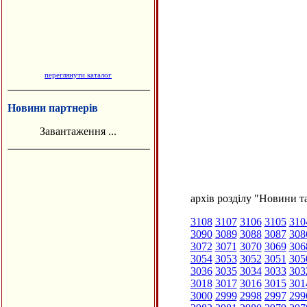
переглянути каталог
Новини партнерів
Завантаження ...
архів розділу "Новини та
3108
3107
3106
3105
310
3090
3089
3088
3087
308
3072
3071
3070
3069
306
3054
3053
3052
3051
305
3036
3035
3034
3033
303
3018
3017
3016
3015
301
3000
2999
2998
2997
299