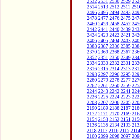
2532
2531
2530
2529
252
2514
2513
2512
2511
251
2496
2495
2494
2493
249
2478
2477
2476
2475
247
2460
2459
2458
2457
245
2442
2441
2440
2439
243
2424
2423
2422
2421
242
2406
2405
2404
2403
240
2388
2387
2386
2385
238
2370
2369
2368
2367
236
2352
2351
2350
2349
234
2334
2333
2332
2331
233
2316
2315
2314
2313
231
2298
2297
2296
2295
229
2280
2279
2278
2277
227
2262
2261
2260
2259
225
2244
2243
2242
2241
224
2226
2225
2224
2223
222
2208
2207
2206
2205
220
2190
2189
2188
2187
218
2172
2171
2170
2169
216
2154
2153
2152
2151
215
2136
2135
2134
2133
213
2118
2117
2116
2115
211
2100
2099
2098
2097
209