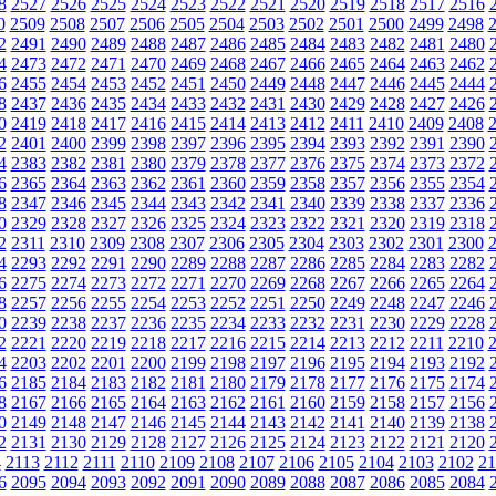
8
2527
2526
2525
2524
2523
2522
2521
2520
2519
2518
2517
2516
0
2509
2508
2507
2506
2505
2504
2503
2502
2501
2500
2499
2498
2
2491
2490
2489
2488
2487
2486
2485
2484
2483
2482
2481
2480
4
2473
2472
2471
2470
2469
2468
2467
2466
2465
2464
2463
2462
6
2455
2454
2453
2452
2451
2450
2449
2448
2447
2446
2445
2444
8
2437
2436
2435
2434
2433
2432
2431
2430
2429
2428
2427
2426
0
2419
2418
2417
2416
2415
2414
2413
2412
2411
2410
2409
2408
2
2401
2400
2399
2398
2397
2396
2395
2394
2393
2392
2391
2390
4
2383
2382
2381
2380
2379
2378
2377
2376
2375
2374
2373
2372
6
2365
2364
2363
2362
2361
2360
2359
2358
2357
2356
2355
2354
8
2347
2346
2345
2344
2343
2342
2341
2340
2339
2338
2337
2336
0
2329
2328
2327
2326
2325
2324
2323
2322
2321
2320
2319
2318
2
2311
2310
2309
2308
2307
2306
2305
2304
2303
2302
2301
2300
4
2293
2292
2291
2290
2289
2288
2287
2286
2285
2284
2283
2282
6
2275
2274
2273
2272
2271
2270
2269
2268
2267
2266
2265
2264
8
2257
2256
2255
2254
2253
2252
2251
2250
2249
2248
2247
2246
0
2239
2238
2237
2236
2235
2234
2233
2232
2231
2230
2229
2228
2
2221
2220
2219
2218
2217
2216
2215
2214
2213
2212
2211
2210
4
2203
2202
2201
2200
2199
2198
2197
2196
2195
2194
2193
2192
6
2185
2184
2183
2182
2181
2180
2179
2178
2177
2176
2175
2174
8
2167
2166
2165
2164
2163
2162
2161
2160
2159
2158
2157
2156
0
2149
2148
2147
2146
2145
2144
2143
2142
2141
2140
2139
2138
2
2131
2130
2129
2128
2127
2126
2125
2124
2123
2122
2121
2120
4
2113
2112
2111
2110
2109
2108
2107
2106
2105
2104
2103
2102
21
6
2095
2094
2093
2092
2091
2090
2089
2088
2087
2086
2085
2084