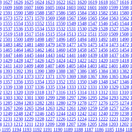
8
1627
1626
1625
1624
1623
1622
1621
1620
1619
1618
1617
1616
0
1609
1608
1607
1606
1605
1604
1603
1602
1601
1600
1599
1598
2
1591
1590
1589
1588
1587
1586
1585
1584
1583
1582
1581
1580
4
1573
1572
1571
1570
1569
1568
1567
1566
1565
1564
1563
1562
6
1555
1554
1553
1552
1551
1550
1549
1548
1547
1546
1545
1544
8
1537
1536
1535
1534
1533
1532
1531
1530
1529
1528
1527
1526
0
1519
1518
1517
1516
1515
1514
1513
1512
1511
1510
1509
1508
2
1501
1500
1499
1498
1497
1496
1495
1494
1493
1492
1491
1490
4
1483
1482
1481
1480
1479
1478
1477
1476
1475
1474
1473
1472
6
1465
1464
1463
1462
1461
1460
1459
1458
1457
1456
1455
1454
8
1447
1446
1445
1444
1443
1442
1441
1440
1439
1438
1437
1436
0
1429
1428
1427
1426
1425
1424
1423
1422
1421
1420
1419
1418
2
1411
1410
1409
1408
1407
1406
1405
1404
1403
1402
1401
1400
4
1393
1392
1391
1390
1389
1388
1387
1386
1385
1384
1383
1382
6
1375
1374
1373
1372
1371
1370
1369
1368
1367
1366
1365
1364
8
1357
1356
1355
1354
1353
1352
1351
1350
1349
1348
1347
1346
0
1339
1338
1337
1336
1335
1334
1333
1332
1331
1330
1329
1328
2
1321
1320
1319
1318
1317
1316
1315
1314
1313
1312
1311
1310
4
1303
1302
1301
1300
1299
1298
1297
1296
1295
1294
1293
1292
6
1285
1284
1283
1282
1281
1280
1279
1278
1277
1276
1275
1274
8
1267
1266
1265
1264
1263
1262
1261
1260
1259
1258
1257
1256
0
1249
1248
1247
1246
1245
1244
1243
1242
1241
1240
1239
1238
2
1231
1230
1229
1228
1227
1226
1225
1224
1223
1222
1221
1220
4
1213
1212
1211
1210
1209
1208
1207
1206
1205
1204
1203
1202
6
1195
1194
1193
1192
1191
1190
1189
1188
1187
1186
1185
1184
11