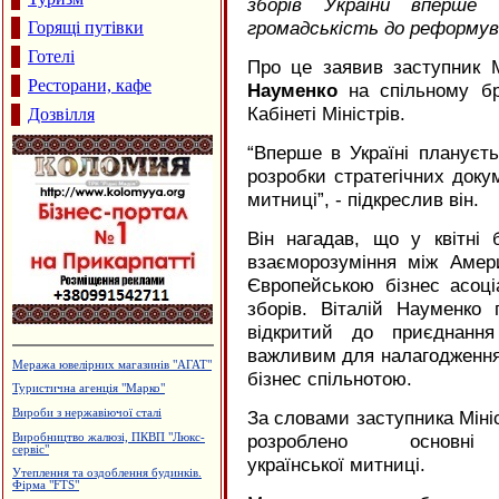
зборів України вперше
громадськість до реформув
Горящі путівки
Готелі
Про це заявив заступник Мі
Ресторани, кафе
Науменко
на спільному бр
Кабінеті Міністрів.
Дозвілля
“
Вперше в Україні плануєть
розробки стратегічних докум
митниці”, - підкреслив він.
Він нагадав, що у квітні
взаєморозуміння між Амер
Європейською бізнес асоці
зборів. Віталій Науменко
відкритий до приєднання
важливим для налагодження 
Приватний пансіонат "Оазис"
бізнес спільнотою.
Монтаж та ремонт електропроводки
Магазин "ГрАвіс"
За словами заступника Міні
розроблено основн
Дзвони церковні
української митниці.
Лікувально-діагностичний центр
"АНДРОМЕД"