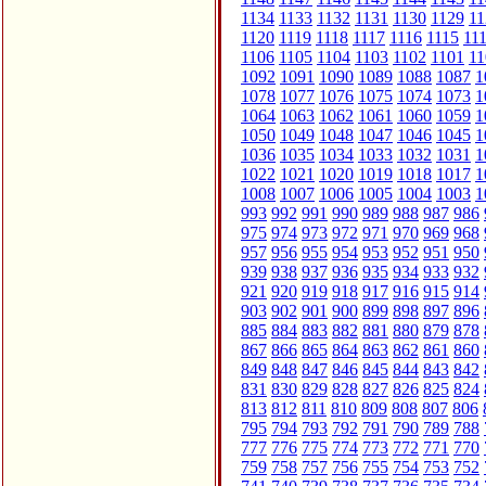
1134
1133
1132
1131
1130
1129
11
1120
1119
1118
1117
1116
1115
11
1106
1105
1104
1103
1102
1101
11
1092
1091
1090
1089
1088
1087
1
1078
1077
1076
1075
1074
1073
1
1064
1063
1062
1061
1060
1059
1
1050
1049
1048
1047
1046
1045
1
1036
1035
1034
1033
1032
1031
1
1022
1021
1020
1019
1018
1017
1
1008
1007
1006
1005
1004
1003
1
993
992
991
990
989
988
987
986
975
974
973
972
971
970
969
968
957
956
955
954
953
952
951
950
939
938
937
936
935
934
933
932
921
920
919
918
917
916
915
914
903
902
901
900
899
898
897
896
885
884
883
882
881
880
879
878
867
866
865
864
863
862
861
860
849
848
847
846
845
844
843
842
831
830
829
828
827
826
825
824
813
812
811
810
809
808
807
806
795
794
793
792
791
790
789
788
777
776
775
774
773
772
771
770
759
758
757
756
755
754
753
752