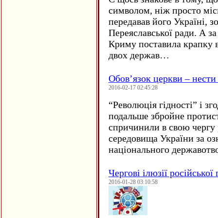
символом, ніж просто мі
передавав його Україні, з
Переяславської ради. А за
Криму поставила крапку в
двох держав…
Обов’язок церкви – нести
2016-02-17 02:45:28
“
Революція гідності” і з
подальше збройне протис
спричинили в свою чергу
середовища України за оз
національного державот
Чергові ілюзії російської
2016-01-28 03:10:58