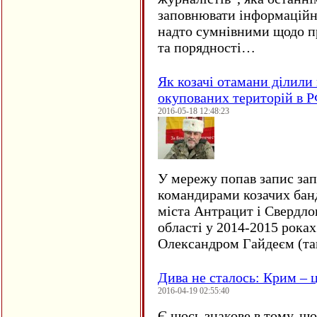
заповнювати інформаційн
надто сумнівними щодо пр
та порядності…
Як козачі отамани ділили 
окупованих територій в 
2016-05-18 12:48:23
У мережу попав запис за
командирами козачих бан
міста Антрацит і Свердло
області у 2014-2015 рока
Олександром Гайдеєм (та
Дива не сталось: Крим – ц
2016-04-19 02:55:40
Є щось знакове в тому, що