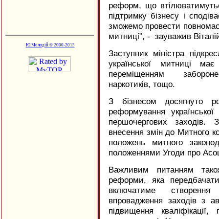
реформ, що втілюватимуть
підтримку бізнесу і споді
зможемо провести повномас
митниці”, - зауважив Віталі
Ю.Молодій © 2000-2015
Заступник міністра підкре
української митниці ма
переміщенням заборо
наркотиків, тощо.
З бізнесом досягнуто ро
реформування української
першочергових заходів. 
внесення змін до Митного к
положень митного законо
положеннями Угоди про Асоц
Важливим питанням тако
реформи, яка передбачат
включатиме створення
впровадження заходів з ав
підвищення кваліфікації,