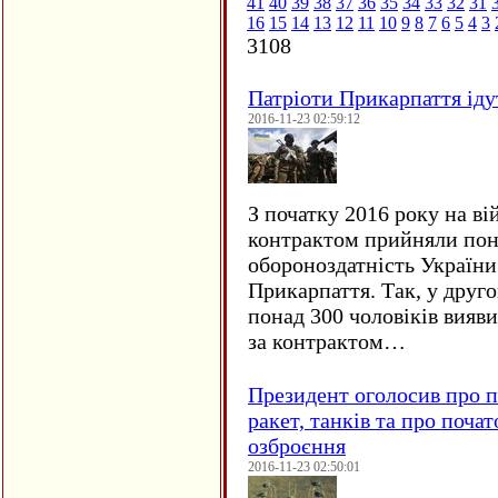
41
40
39
38
37
36
35
34
33
32
31
16
15
14
13
12
11
10
9
8
7
6
5
4
3
3108
Патріоти Прикарпаття іду
2016-11-23 02:59:12
З початку 2016 року на ві
контрактом прийняли понад
обороноздатність України 
Прикарпаття. Так, у друго
понад 300 чоловіків вияв
за контрактом…
Президент оголосив про п
ракет, танків та про поча
озброєння
2016-11-23 02:50:01