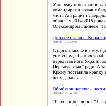
У мережу попав запис за
командирами козачих бан
міста Антрацит і Свердло
області у 2014-2015 рока
Олександром Гайдеєм (та
Дива не сталось: Крим – ц
2016-04-19 02:55:40
Є щось знакове в тому, що
символом, ніж просто мі
передавав його Україні, з
Переяславської ради. А за
Криму поставила крапку в
двох держав…
Обов’язок церкви – нести
2016-02-17 02:45:28
“
Революція гідності” і з