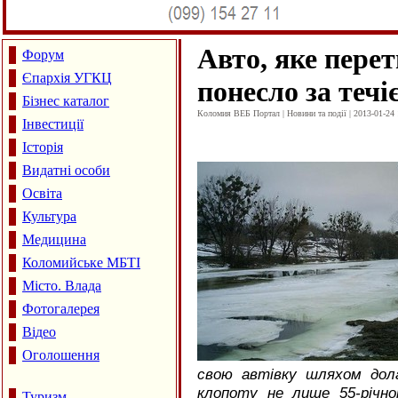
Авто, яке перет
Форум
Єпархія УГКЦ
понесло за течі
Бізнес каталог
Коломия ВЕБ Портал | Новини та події | 2013-01-24 
Інвестиції
Історія
Видатні особи
Освіта
Культура
Медицина
Коломийське МБТІ
Місто. Влада
Фотогалерея
Відео
Оголошення
свою автівку шляхом дола
клопоту не лише 55-річном
Туризм