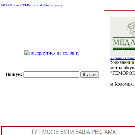
2015 © Коломия ВЕБ Портал
/ info@kolomyya.org
лікування гемор
Унікальний 
метод ліку
"ГЕМОРОН
Пошук:
м.Коломия, 