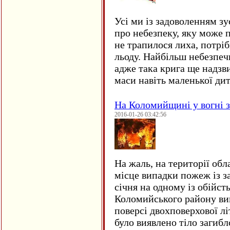
Усі ми із задоволенням зу
про небезпеку, яку може 
не трапилося лиха, потрі
льоду. Найбільш небезпеч
адже така крига ще надзв
маси навіть маленької д
На Коломийщині у вогні 
2016-01-26 03:42:56
На жаль, на території обл
місце випадки пожеж із з
січня на одному із обійст
Коломийського району ви
поверсі двохповерхової лі
було виявлено тіло загиб