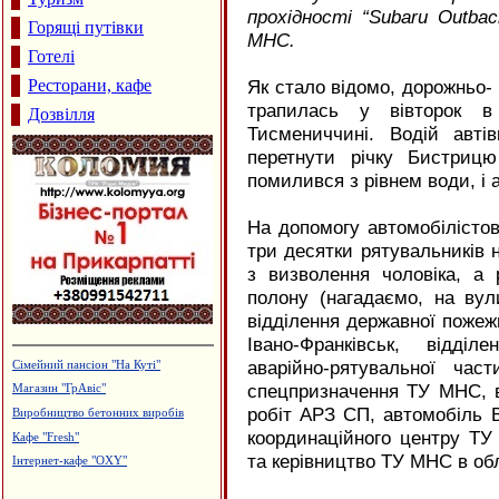
прохідності “Subaru Outba
Горящі путівки
МНС.
Готелі
Ресторани, кафе
Як стало відомо, дорожньо- 
трапилась у вівторок в
Дозвілля
Тисмениччині. Водій авт
перетнути річку Бистрицю
помилився з рівнем води, і 
На допомогу автомобілістов
три десятки рятувальників н
з визволення чоловіка, а 
полону (нагадаємо, на вул
відділення державної пожеж
Івано-Франківськ, відді
аварійно-рятувальної част
Рафтинг
спецпризначення ТУ МНС, в
Агентство нерухомості "А.Мрія"
робіт АРЗ СП, автомобіль 
Виробництво солоду, ВАТ
"Дятьківці"
координаційного центру ТУ
Ковальська майстерня
та керівництво ТУ МНС в об
Виробництво еластичної резинки