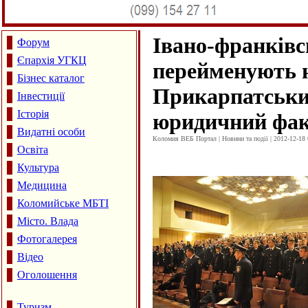
Івано-франківс
Форум
Єпархія УГКЦ
перейменують 
Бізнес каталог
Прикарпатськ
Інвестиції
Історія
юридичний фак
Видатні особи
Коломия ВЕБ Портал | Новини та події | 2012-12-18 
Освіта
Культура
Медицина
Коломийське МБТІ
Місто. Влада
Фотогалерея
Відео
Оголошення
Туризм