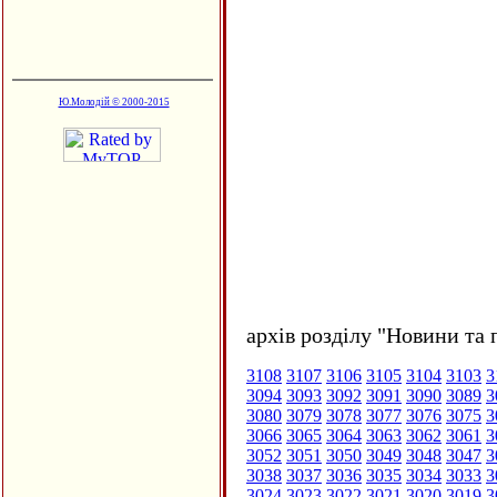
Ю.Молодій © 2000-2015
архів розділу "Новини та 
3108
3107
3106
3105
3104
3103
3
3094
3093
3092
3091
3090
3089
3
3080
3079
3078
3077
3076
3075
3
3066
3065
3064
3063
3062
3061
3
3052
3051
3050
3049
3048
3047
3
3038
3037
3036
3035
3034
3033
3
3024
3023
3022
3021
3020
3019
3