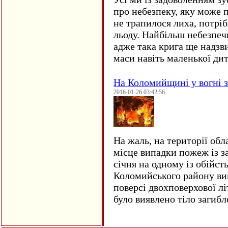
про небезпеку, яку може 
не трапилося лиха, потрі
льоду. Найбільш небезпеч
адже така крига ще надзв
маси навіть маленької д
На Коломийщині у вогні 
2016-01-26 03:42:56
На жаль, на території обл
місце випадки пожеж із з
січня на одному із обійст
Коломийського району ви
поверсі двохповерхової лі
було виявлено тіло загиб