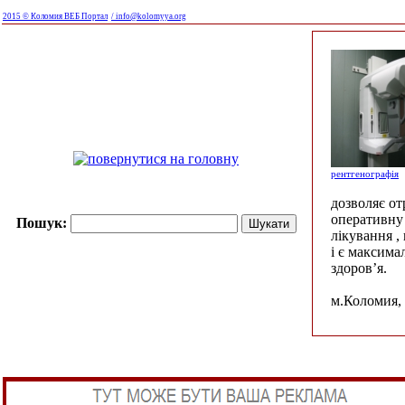
2015 © Коломия ВЕБ Портал
/ info@kolomyya.org
рентгенографія
дозволяє о
оперативну 
Пошук:
лікування ,
і є максима
здоров’я.
м.Коломия, 