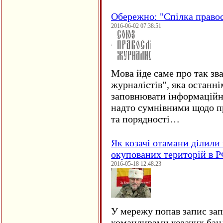
Обережно: "Спілка право
2016-06-02 07:38:51
Мова йде саме про так зв
журналістів”, яка останні
заповнювати інформаційн
надто сумнівними щодо пр
та порядності…
Як козачі отамани ділили 
окупованих територій в 
2016-05-18 12:48:23
У мережу попав запис за
командирами козачих бан