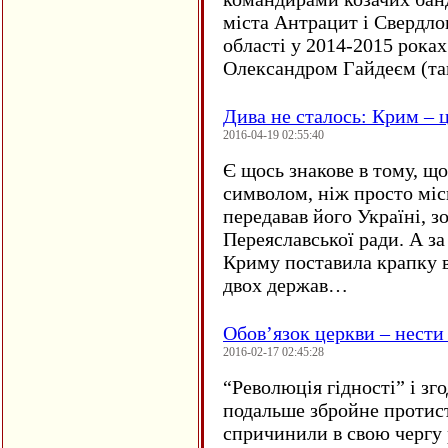
міста Антрацит і Свердло
області у 2014-2015 рока
Олександром Гайдеєм (та
Дива не сталось: Крим – ц
2016-04-19 02:55:40
Є щось знакове в тому, що
символом, ніж просто мі
передавав його Україні, з
Переяславської ради. А за
Криму поставила крапку в
двох держав…
Обов’язок церкви – нести
2016-02-17 02:45:28
“
Революція гідності” і з
подальше збройне протис
спричинили в свою чергу