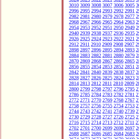
3010
3009
3008
3007
3006
3005
3
2996
2995
2994
2993
2992
2991
2
2982
2981
2980
2979
2978
2977
2
2968
2967
2966
2965
2964
2963
2
2954
2953
2952
2951
2950
2949
2
2940
2939
2938
2937
2936
2935
2
2926
2925
2924
2923
2922
2921
2
2912
2911
2910
2909
2908
2907
2
2898
2897
2896
2895
2894
2893
2
2884
2883
2882
2881
2880
2879
2
2870
2869
2868
2867
2866
2865
2
2856
2855
2854
2853
2852
2851
2
2842
2841
2840
2839
2838
2837
2
2828
2827
2826
2825
2824
2823
2
2814
2813
2812
2811
2810
2809
2
2800
2799
2798
2797
2796
2795
2
2786
2785
2784
2783
2782
2781
2
2772
2771
2770
2769
2768
2767
2
2758
2757
2756
2755
2754
2753
2
2744
2743
2742
2741
2740
2739
2
2730
2729
2728
2727
2726
2725
2
2716
2715
2714
2713
2712
2711
2
2702
2701
2700
2699
2698
2697
2
2688
2687
2686
2685
2684
2683
2