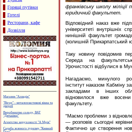
франківську школу міліції
Горящі путівки
юридичний факультет.
Готелі
Ресторани, кафе
Відповідний наказ вже під
університеті внутрішніх с
Дозвілля
нинішній факультет громадс
(колишній Прикарпатський ю
Таку новину повідомив п
Середа на факультетськ
Урочистості відбулися в Му
Нагадаємо, минулого ро
інститут наказом Кабміну з
закладами в інших обл
відновилося вже восени
Садиба зеленого туризму "Магнолія"
факультету.
Польоти вихідного дня
Магазин "Стиль Пласт" -
металопластикові вікна та двері
“Маємо проблеми з відновле
Туристична агенція "Гарячі тури"
— розповів сьогодні керів
Архітектурне проектування.
Фактично це створення нов
Р.Думанський