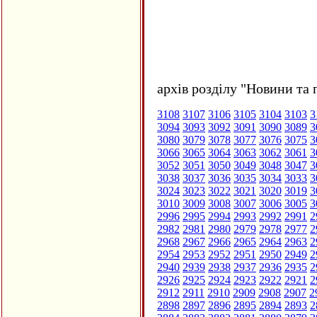
архів розділу "Новини та 
3108
3107
3106
3105
3104
3103
3
3094
3093
3092
3091
3090
3089
3
3080
3079
3078
3077
3076
3075
3
3066
3065
3064
3063
3062
3061
3
3052
3051
3050
3049
3048
3047
3
3038
3037
3036
3035
3034
3033
3
3024
3023
3022
3021
3020
3019
3
3010
3009
3008
3007
3006
3005
3
2996
2995
2994
2993
2992
2991
2
2982
2981
2980
2979
2978
2977
2
2968
2967
2966
2965
2964
2963
2
2954
2953
2952
2951
2950
2949
2
2940
2939
2938
2937
2936
2935
2
2926
2925
2924
2923
2922
2921
2
2912
2911
2910
2909
2908
2907
2
2898
2897
2896
2895
2894
2893
2