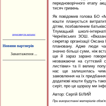
передноворічного етапу акц
тисяч гривень
Як повідомив голова БО «Мі
кошти планується витрати
дітям, позбавленим батьківс
Тлумацькій школі-інтерна
переглянути каталог
Черніївських ЗОШ. «Вказан
секретар організації Оксана
Новини партнерів
плановану. Адже люди час
значно більші суми, ніж вста
Завантаження ...
ще й зараз зарано говори
незважаючи на суттєвий с
листівки» та її велику поп
нас ще залишилась чимал
замовлення на їх придбання.
додаткові кошти будуть тако
сиріт, про це щоразу ми ін
Автор: Сергій БІЛИЙ
При використанні матеріалів обов'я