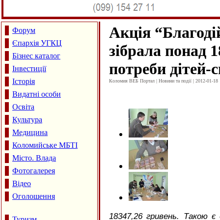
Акція “Благоді
Форум
Єпархія УГКЦ
зібрала понад 1
Бізнес каталог
потреби дітей-с
Інвестиції
Історія
Коломия ВЕБ Портал | Новини та події | 2012-01-18 
Видатні особи
Освіта
Культура
Медицина
Коломийське МБТІ
Місто. Влада
Фотогалерея
Відео
Оголошення
18347,26 гривень. Такою є
Туризм