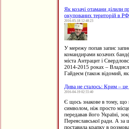
Як козачі отамани ділили п
окупованих територій в РФ
2016-05-18 12:48:23
У мережу попав запис запи
командирами козачих банд
міста Антрацит і Свердловс
2014-2015 роках – Владис
Гайдеєм (також відомий, я
Дива не сталось: Крим – це
2016-04-19 02:55:40
Є щось знакове в тому, що 
символом, ніж просто міс
передавав його Україні, зок
Переяславської ради. А за 
поставила крапку в розмов