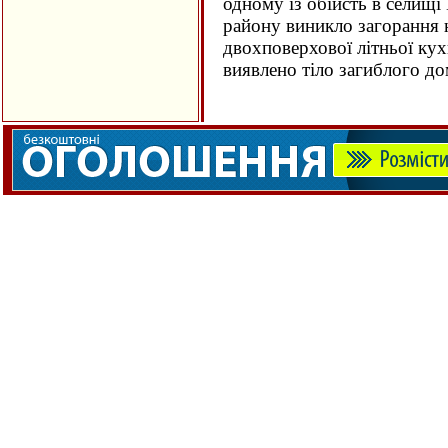
одному із обійсть в селищ
району виникло загорання
двохповерхової літньої кух
виявлено тіло загиблого 