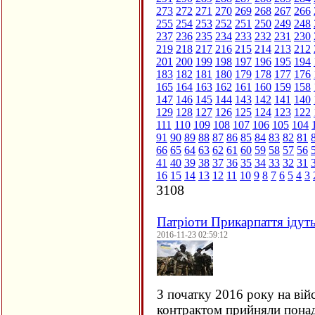
273
272
271
270
269
268
267
266
255
254
253
252
251
250
249
248
237
236
235
234
233
232
231
230
219
218
217
216
215
214
213
212
201
200
199
198
197
196
195
194
183
182
181
180
179
178
177
176
165
164
163
162
161
160
159
158
147
146
145
144
143
142
141
140
129
128
127
126
125
124
123
122
111
110
109
108
107
106
105
104
91
90
89
88
87
86
85
84
83
82
81
66
65
64
63
62
61
60
59
58
57
56
41
40
39
38
37
36
35
34
33
32
31
16
15
14
13
12
11
10
9
8
7
6
5
4
3
3108
Патріоти Прикарпаття ідут
2016-11-23 02:59:12
З початку 2016 року на вій
контрактом прийняли понад 