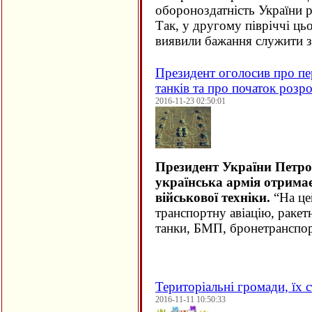
обороноздатність України р
Так, у другому півріччі ць
виявили бажання служити 
Президент оголосив про пер
танків та про початок розр
2016-11-23 02:50:01
Президент України Петр
українська армія отримає
військової техніки.
“На це
транспортну авіацію, ракет
танки, БМП, бронетранспор
Територіальні громади, їх с
2016-11-11 10:50:33