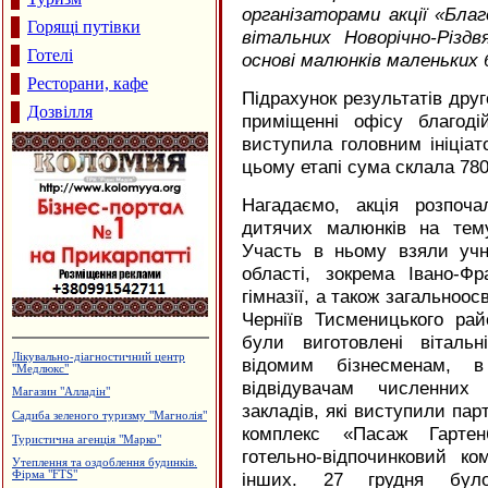
організаторами акції «Благо
Горящі путівки
вітальних Новорічно-Різд
Готелі
основі малюнків маленьких б
Ресторани, кафе
Підрахунок результатів друго
Дозвілля
приміщенні офісу благодій
виступила головним ініціат
цьому етапі сума склала 780
Нагадаємо, акція розпоча
дитячих малюнків на тему
Участь в ньому взяли учні
області, зокрема Івано-
гімназії, а також загальноос
Черніїв Тисменицького ра
були виготовлені вітальн
Салон-магазин "КАЯ" - штори,
відомим бізнесменам, в
гардини, карнизи
відвідувачам численних
Дзвони церковні
закладів, які виступили пар
Архітектурне проектування.
Р.Думанський
комплекс «Пасаж Гартенб
Турецька баня, сауна "Магнолія"
готельно-відпочинковий к
інших. 27 грудня було
Приватна садиба "Добрий ранок"