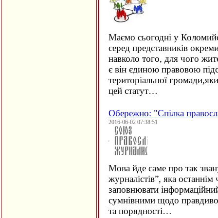
Маємо сьогодні у Коломий
серед представників окрем
навколо того, для чого жит
є він єдиною правовою підс
територіальної громади,як
цей статут…
Обережно: "Спілка правосл
2016-06-02 07:38:51
Мова йде саме про так зва
журналістів”, яка останнім
заповнювати інформаційний
сумнівними щодо правдивос
та порядності…