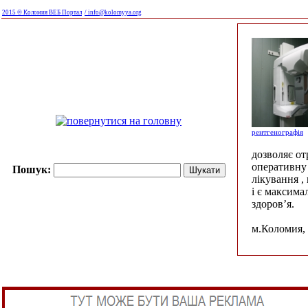
2015 © Коломия ВЕБ Портал
/ info@kolomyya.org
рентгенографія
дозволяє о
оперативну 
Пошук:
лікування ,
і є максима
здоров’я.
м.Коломия, 