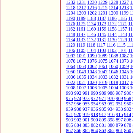
1232
1231
1230
1229
1228
1227
1
1218
1217
1216
1215
1214
1213
1
1204
1203
1202
1201
1200
1199
1
1190
1189
1188
1187
1186
1185
11
1176
1175
1174
1173
1172
1171
11
1162
1161
1160
1159
1158
1157
11
1148
1147
1146
1145
1144
1143
11
1134
1133
1132
1131
1130
1129
11
1120
1119
1118
1117
1116
1115
11
1106
1105
1104
1103
1102
1101
11
1092
1091
1090
1089
1088
1087
1
1078
1077
1076
1075
1074
1073
1
1064
1063
1062
1061
1060
1059
1
1050
1049
1048
1047
1046
1045
1
1036
1035
1034
1033
1032
1031
1
1022
1021
1020
1019
1018
1017
1
1008
1007
1006
1005
1004
1003
1
993
992
991
990
989
988
987
986
975
974
973
972
971
970
969
968
957
956
955
954
953
952
951
950
939
938
937
936
935
934
933
932
921
920
919
918
917
916
915
914
903
902
901
900
899
898
897
896
885
884
883
882
881
880
879
878
867
866
865
864
863
862
861
860