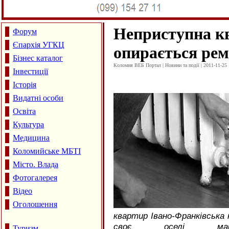
Неприступна к
Форум
Єпархія УГКЦ
опирається ре
Бізнес каталог
Коломия ВЕБ Портал | Новини та події | 2011-11-25 
Інвестиції
Історія
Видатні особи
Освіта
Культура
Медицина
Коломийське МБТІ
Місто. Влада
Фотогалерея
Відео
Оголошення
квартир Івано-Франківська 
своє оселі май
Туризм