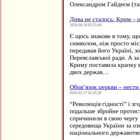
Олександром Гайдеєм (та
Дива не сталось: Крим – ц
2016-04-19 02:55:40
Є щось знакове в тому, що
символом, ніж просто мі
передавав його Україні, з
Переяславської ради. А за
Криму поставила крапку в
двох держав…
Обов’язок церкви – нести
2016-02-17 02:45:28
“
Революція гідності” і з
подальше збройне протис
спричинили в свою чергу
середовища України за оз
національного державот