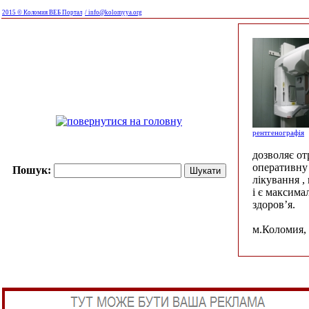
2015 © Коломия ВЕБ Портал
/ info@kolomyya.org
рентгенографія
дозволяє о
оперативну 
Пошук:
лікування ,
і є максима
здоров’я.
м.Коломия, 