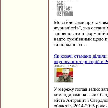
Мова йде саме про так зв
журналістів”, яка останні
заповнювати інформаційн
надто сумнівними щодо пр
та порядності…
Як козачі отамани ділили 
окупованих територій в 
2016-05-18 12:48:23
У мережу попав запис за
командирами козачих бан
міста Антрацит і Свердло
області у 2014-2015 рока