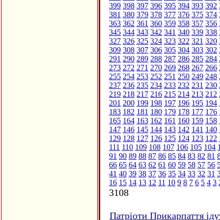
399
398
397
396
395
394
393
392
381
380
379
378
377
376
375
374
363
362
361
360
359
358
357
356
345
344
343
342
341
340
339
338
327
326
325
324
323
322
321
320
309
308
307
306
305
304
303
302
291
290
289
288
287
286
285
284
273
272
271
270
269
268
267
266
255
254
253
252
251
250
249
248
237
236
235
234
233
232
231
230
219
218
217
216
215
214
213
212
201
200
199
198
197
196
195
194
183
182
181
180
179
178
177
176
165
164
163
162
161
160
159
158
147
146
145
144
143
142
141
140
129
128
127
126
125
124
123
122
111
110
109
108
107
106
105
104
91
90
89
88
87
86
85
84
83
82
81
66
65
64
63
62
61
60
59
58
57
56
41
40
39
38
37
36
35
34
33
32
31
16
15
14
13
12
11
10
9
8
7
6
5
4
3
3108
Патріоти Прикарпаття іду