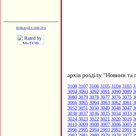
Ю.Молодій © 2000-2015
архів розділу "Новини та 
3108
3107
3106
3105
3104
3103
3
3094
3093
3092
3091
3090
3089
3
3080
3079
3078
3077
3076
3075
3
3066
3065
3064
3063
3062
3061
3
3052
3051
3050
3049
3048
3047
3
3038
3037
3036
3035
3034
3033
3
3024
3023
3022
3021
3020
3019
3
3010
3009
3008
3007
3006
3005
3
2996
2995
2994
2993
2992
2991
2
2982
2981
2980
2979
2978
2977
2