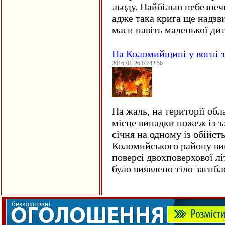
льоду. Найбільш небезпеч
адже така крига ще надзв
маси навіть маленької д
На Коломийщині у вогні 
2016-01-26 03:42:56
На жаль, на території обл
місце випадки пожеж із з
січня на одному із обійст
Коломийського району ви
поверсі двохповерхової лі
було виявлено тіло загиб