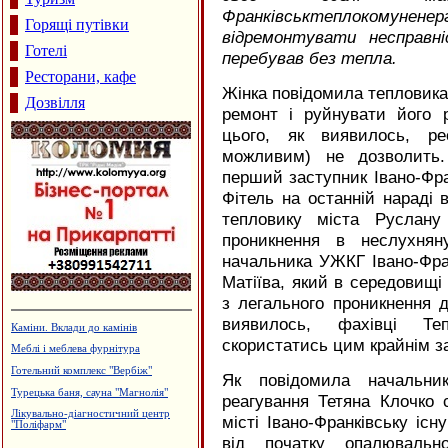
Франківськтеплокому
Горящі путівки
відремонтувати несправн
Готелі
перебував без тепла.
Ресторани, кафе
Жінка повідомила тепловик
Дозвілля
ремонт і руйнувати його 
цього, як виявилось, ре
можливим) не дозволить.
перший заступник Івано-Фран
Фітель на останній нараді 
тепловику міста Руслану
проникнення в неслухнян
начальника УЖКГ Івано-Фра
Матіїва, який в середовищі
з легального проникнення д
виявилось, фахівці Те
Дзвони церковні
скористатись цим крайнім за
Польоти вихідного дня
Туристична агенція "SunТУР"
Як повідомила начальник
Інтернет-кафе "OXY"
реагування Тетяна Клочко 
Лікувально-діагностичний центр
місті Івано-Франківську іс
"АНДРОМЕД"
від початку опалюваль