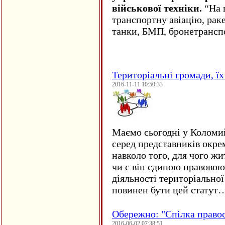
військової техніки.
“На ц
транспортну авіацію, рак
танки, БМП, бронетрансп
Територіальні громади, їх 
2016-11-11 10:50:33
Маємо сьогодні у Коломи
серед представників окре
навколо того, для чого жи
чи є він єдиною правовою
діяльності територіально
повинен бути цей статут
Обережно: "Спілка право
2016-06-02 07:38:51