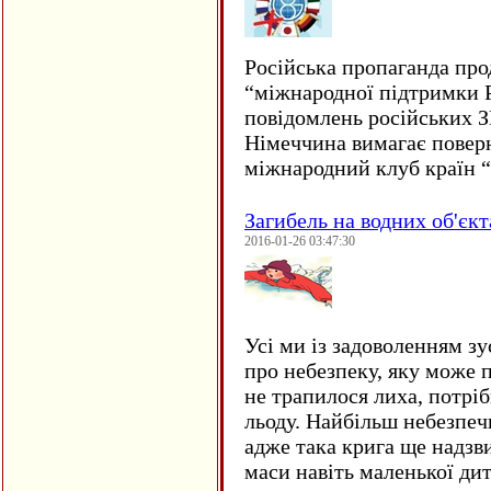
Російська пропаганда про
“міжнародної підтримки Р
повідомлень російських 
Німеччина вимагає повер
міжнародний клуб країн 
Загибель на водних об'єкт
2016-01-26 03:47:30
Усі ми із задоволенням зу
про небезпеку, яку може 
не трапилося лиха, потрі
льоду. Найбільш небезпеч
адже така крига ще надзв
маси навіть маленької д