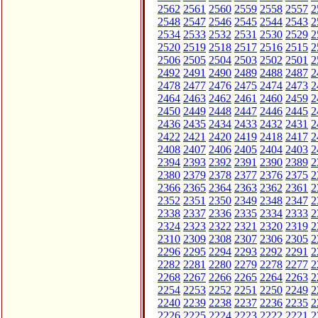
2562
2561
2560
2559
2558
2557
2
2548
2547
2546
2545
2544
2543
2
2534
2533
2532
2531
2530
2529
2
2520
2519
2518
2517
2516
2515
2
2506
2505
2504
2503
2502
2501
2
2492
2491
2490
2489
2488
2487
2
2478
2477
2476
2475
2474
2473
2
2464
2463
2462
2461
2460
2459
2
2450
2449
2448
2447
2446
2445
2
2436
2435
2434
2433
2432
2431
2
2422
2421
2420
2419
2418
2417
2
2408
2407
2406
2405
2404
2403
2
2394
2393
2392
2391
2390
2389
2
2380
2379
2378
2377
2376
2375
2
2366
2365
2364
2363
2362
2361
2
2352
2351
2350
2349
2348
2347
2
2338
2337
2336
2335
2334
2333
2
2324
2323
2322
2321
2320
2319
2
2310
2309
2308
2307
2306
2305
2
2296
2295
2294
2293
2292
2291
2
2282
2281
2280
2279
2278
2277
2
2268
2267
2266
2265
2264
2263
2
2254
2253
2252
2251
2250
2249
2
2240
2239
2238
2237
2236
2235
2
2226
2225
2224
2223
2222
2221
2