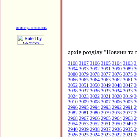
Ю.Молодій © 2000-2015
архів розділу "Новини та 
3108
3107
3106
3105
3104
3103
3
3094
3093
3092
3091
3090
3089
3
3080
3079
3078
3077
3076
3075
3
3066
3065
3064
3063
3062
3061
3
3052
3051
3050
3049
3048
3047
3
3038
3037
3036
3035
3034
3033
3
3024
3023
3022
3021
3020
3019
3
3010
3009
3008
3007
3006
3005
3
2996
2995
2994
2993
2992
2991
2
2982
2981
2980
2979
2978
2977
2
2968
2967
2966
2965
2964
2963
2
2954
2953
2952
2951
2950
2949
2
2940
2939
2938
2937
2936
2935
2
2926
2925
2924
2923
2922
2921
2