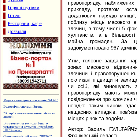
правопорядку, наближених
Горящі путівки
прикладу, протягом ост
додаткових нарядів міліції
Готелі
поблизу місць масового в
Ресторани, кафе
злочин, в тому числі 5 фак
Дозвілля
хуліганств, а в більшості
майна громадян. За 
задокументовано 967 адміні
Утім, головне завдання нар
зонах масового відпочин
злочини і правопорушення.
покликані підвищити захищ
чи осіб, які виношують з
правопорядку мають можл
повідомлення про злочини ч
Каміни. Вклади до камінів
нерідко таким чином вда
Готель "Велес"
нещасних випадків, пов’яз
Готельний комплекс "Вербіж"
місцях річок та водойм.
Архітектурне проектування.
Р.Думанський
Автор: Василь ГУЛЬТАЙЧУ
Виробництво солоду, ВАТ
"Дятьківці"
Франківській області