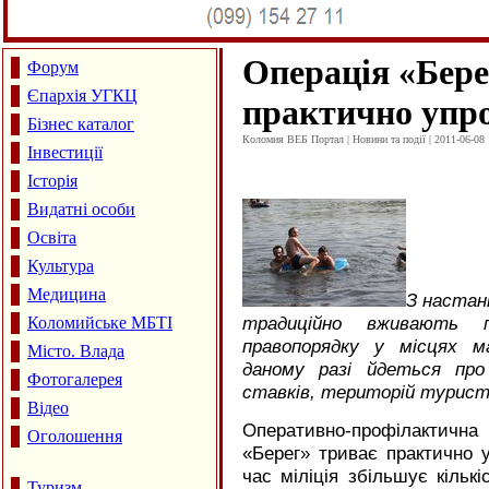
Операція «Бере
Форум
Єпархія УГКЦ
практично упро
Бізнес каталог
Коломия ВЕБ Портал | Новини та події | 2011-06-08 
Інвестиції
Історія
Видатні особи
Освіта
Культура
Медицина
З настанн
традиційно вживають п
Коломийське МБТІ
правопорядку у місцях м
Місто. Влада
даному разі йдеться про 
Фотогалерея
ставків, територій туристи
Відео
Оперативно-профілактичн
Оголошення
«Берег» триває практично 
час міліція збільшує кільк
Туризм