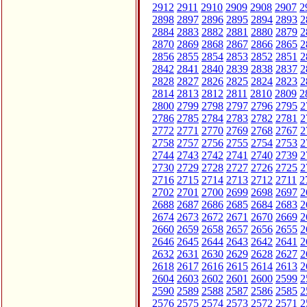
2912
2911
2910
2909
2908
2907
2
2898
2897
2896
2895
2894
2893
2
2884
2883
2882
2881
2880
2879
2
2870
2869
2868
2867
2866
2865
2
2856
2855
2854
2853
2852
2851
2
2842
2841
2840
2839
2838
2837
2
2828
2827
2826
2825
2824
2823
2
2814
2813
2812
2811
2810
2809
2
2800
2799
2798
2797
2796
2795
2
2786
2785
2784
2783
2782
2781
2
2772
2771
2770
2769
2768
2767
2
2758
2757
2756
2755
2754
2753
2
2744
2743
2742
2741
2740
2739
2
2730
2729
2728
2727
2726
2725
2
2716
2715
2714
2713
2712
2711
2
2702
2701
2700
2699
2698
2697
2
2688
2687
2686
2685
2684
2683
2
2674
2673
2672
2671
2670
2669
2
2660
2659
2658
2657
2656
2655
2
2646
2645
2644
2643
2642
2641
2
2632
2631
2630
2629
2628
2627
2
2618
2617
2616
2615
2614
2613
2
2604
2603
2602
2601
2600
2599
2
2590
2589
2588
2587
2586
2585
2
2576
2575
2574
2573
2572
2571
2