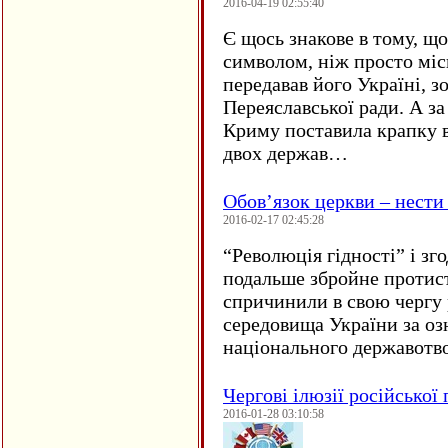
2016-04-19 02:55:40
Є щось знакове в тому, що
символом, ніж просто мі
передавав його Україні, з
Переяславської ради. А за
Криму поставила крапку в
двох держав…
Обов’язок церкви – нести
2016-02-17 02:45:28
“
Революція гідності” і з
подальше збройне протис
спричинили в свою чергу
середовища України за оз
національного державот
Чергові ілюзії російської
2016-01-28 03:10:58