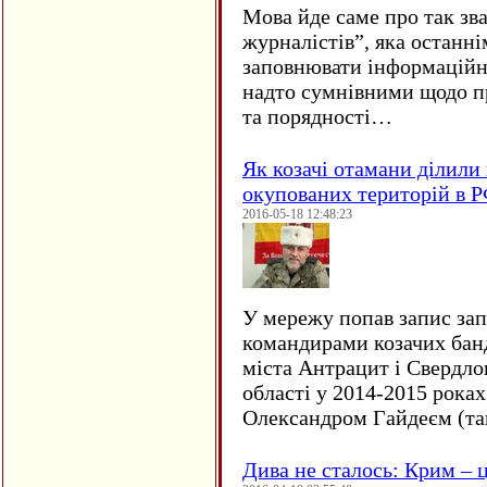
Мова йде саме про так зв
журналістів”, яка останні
заповнювати інформаційн
надто сумнівними щодо пр
та порядності…
Як козачі отамани ділили 
окупованих територій в 
2016-05-18 12:48:23
У мережу попав запис за
командирами козачих бан
міста Антрацит і Свердло
області у 2014-2015 рока
Олександром Гайдеєм (та
Дива не сталось: Крим – ц