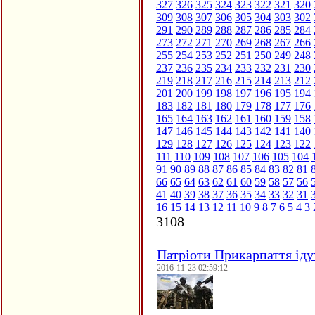
327
326
325
324
323
322
321
320
309
308
307
306
305
304
303
302
291
290
289
288
287
286
285
284
273
272
271
270
269
268
267
266
255
254
253
252
251
250
249
248
237
236
235
234
233
232
231
230
219
218
217
216
215
214
213
212
201
200
199
198
197
196
195
194
183
182
181
180
179
178
177
176
165
164
163
162
161
160
159
158
147
146
145
144
143
142
141
140
129
128
127
126
125
124
123
122
111
110
109
108
107
106
105
104
91
90
89
88
87
86
85
84
83
82
81
66
65
64
63
62
61
60
59
58
57
56
41
40
39
38
37
36
35
34
33
32
31
16
15
14
13
12
11
10
9
8
7
6
5
4
3
3108
Патріоти Прикарпаття іду
2016-11-23 02:59:12