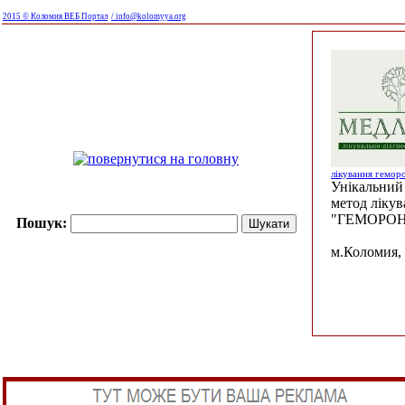
2015 © Коломия ВЕБ Портал
/ info@kolomyya.org
лікування гемор
Унікальний 
метод ліку
"ГЕМОРОН
Пошук:
м.Коломия, 