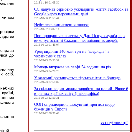
2015-11-16 01:05:30
авлінні
ЄC надумав серйозно ускладнити життя Facebook та
Google через персональні дані
м чином
2015-10-06 11:59:44
Небезпека виникнення пожеж
2015-10-02 03:02:14
ревірки
Про прощання з життям: у Данії існує служба, що
лідства
виконує останні бажання невиліковних людей.
2015-10-02 01:45:07
 справи
Уряд виділив 140 млн грн на "шерифів" в
увся до
українських селах
2015-09-23 05:59:57
Молодь витрачає на селфі 54 години на рік
злочину
2015-09-23 04:20:29
х осіб.
У коломиї розташується гірсько-піхотна бригада
2015-09-23 02:50:02
анебних
За скільки годин можна заробити на новий iPhone 6
країні,
в різних країнах світу (інфографіка)
 певних
2015-09-23 12:50:31
ишнього
ООН оприлюднила шокуючий прогноз щодо
біженців у Європі
2015-09-22 06:39:49
овлення
усі публікації
ітей, –