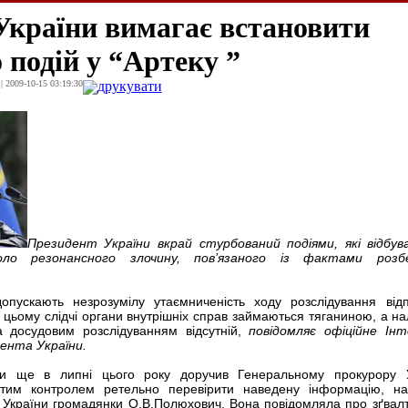
України вимагає встановити
 подій у “Артеку ”
| 2009-10-15 03:19:30
друкувати
Президент України вкрай стурбований подіями, які відбу
оло резонансного злочину, пов’язаного із фактами розб
опускають незрозумілу утаємниченість ходу розслідування відп
 цьому слідчі органи внутрішніх справ займаються тяганиною, а н
а досудовим розслідуванням відсутній,
повідомляє офiцiйне Ін
ента України.
и ще в липні цього року доручив Генеральному прокурору У
стим контролем ретельно перевірити наведену інформацію, н
 України громадянки О.В.Полюхович. Вона повідомляла про зґвал