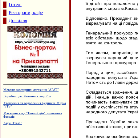
її дітей і про неналежне
Готелі
внутрішніх справ м.Києва.
Ресторани, кафе
Відповідно, Президент з
Дозвілля
відреагувати на ці повідо
Генеральний прокурор по
всіх обставин щодо згад
взято на контроль.
Тим часом, наприкінці в
звернувся народний депу
Генерального прокурора 
Поряд з цим, засобами 
народних депутатів Укра
Натомість до Глави держа
Меража ювелірних магазинів "АГАТ"
Складається враження, що
Виробництво бетонних виробів
дій. Інакше важко поясн
починають виконувати св
Утеплення та оздоблення будинків. Фірма
подій у суспільстві та вт
"FTS"
народного депутата Украї
Магазин-склад "Теплий дім", утеплення
фасадів
Президент України закл
Кафе "Fresh"
об’єктивної істини, притя
Враховуючи особливе знач