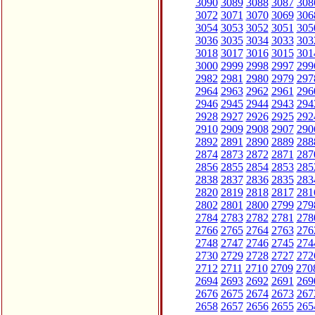
3090
3089
3088
3087
308
3072
3071
3070
3069
306
3054
3053
3052
3051
305
3036
3035
3034
3033
303
3018
3017
3016
3015
301
3000
2999
2998
2997
299
2982
2981
2980
2979
297
2964
2963
2962
2961
296
2946
2945
2944
2943
294
2928
2927
2926
2925
292
2910
2909
2908
2907
290
2892
2891
2890
2889
288
2874
2873
2872
2871
287
2856
2855
2854
2853
285
2838
2837
2836
2835
283
2820
2819
2818
2817
281
2802
2801
2800
2799
279
2784
2783
2782
2781
278
2766
2765
2764
2763
276
2748
2747
2746
2745
274
2730
2729
2728
2727
272
2712
2711
2710
2709
270
2694
2693
2692
2691
269
2676
2675
2674
2673
267
2658
2657
2656
2655
265