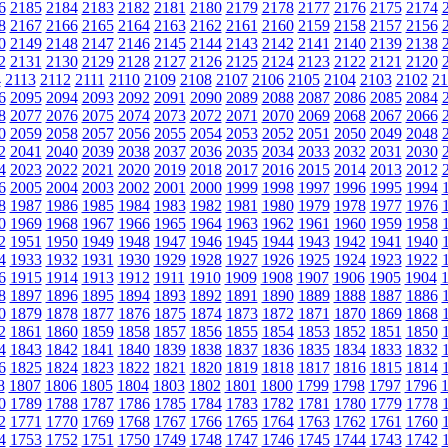
6
2185
2184
2183
2182
2181
2180
2179
2178
2177
2176
2175
2174
8
2167
2166
2165
2164
2163
2162
2161
2160
2159
2158
2157
2156
0
2149
2148
2147
2146
2145
2144
2143
2142
2141
2140
2139
2138
2
2131
2130
2129
2128
2127
2126
2125
2124
2123
2122
2121
2120
4
2113
2112
2111
2110
2109
2108
2107
2106
2105
2104
2103
2102
21
6
2095
2094
2093
2092
2091
2090
2089
2088
2087
2086
2085
2084
8
2077
2076
2075
2074
2073
2072
2071
2070
2069
2068
2067
2066
0
2059
2058
2057
2056
2055
2054
2053
2052
2051
2050
2049
2048
2
2041
2040
2039
2038
2037
2036
2035
2034
2033
2032
2031
2030
4
2023
2022
2021
2020
2019
2018
2017
2016
2015
2014
2013
2012
6
2005
2004
2003
2002
2001
2000
1999
1998
1997
1996
1995
1994
8
1987
1986
1985
1984
1983
1982
1981
1980
1979
1978
1977
1976
0
1969
1968
1967
1966
1965
1964
1963
1962
1961
1960
1959
1958
2
1951
1950
1949
1948
1947
1946
1945
1944
1943
1942
1941
1940
4
1933
1932
1931
1930
1929
1928
1927
1926
1925
1924
1923
1922
6
1915
1914
1913
1912
1911
1910
1909
1908
1907
1906
1905
1904
8
1897
1896
1895
1894
1893
1892
1891
1890
1889
1888
1887
1886
0
1879
1878
1877
1876
1875
1874
1873
1872
1871
1870
1869
1868
2
1861
1860
1859
1858
1857
1856
1855
1854
1853
1852
1851
1850
4
1843
1842
1841
1840
1839
1838
1837
1836
1835
1834
1833
1832
6
1825
1824
1823
1822
1821
1820
1819
1818
1817
1816
1815
1814
8
1807
1806
1805
1804
1803
1802
1801
1800
1799
1798
1797
1796
0
1789
1788
1787
1786
1785
1784
1783
1782
1781
1780
1779
1778
2
1771
1770
1769
1768
1767
1766
1765
1764
1763
1762
1761
1760
4
1753
1752
1751
1750
1749
1748
1747
1746
1745
1744
1743
1742