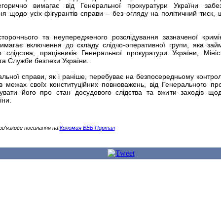
егорично вимагає від Генеральної прокуратури України забе
ння щодо усіх фігурантів справи – без огляду на політичний тиск, 
стороннього та неупередженого розслідування зазначеної кримі
имагає включення до складу слідчо-оперативної групи, яка зай
слідства, працівників Генеральної прокуратури України, Мініс
 та Служби безпеки України.
альної справи, як і раніше, перебуває на безпосередньому контрол
в межах своїх конституційних повноважень, від Генерального пр
увати його про стан досудового слідства та вжити заходів що
іни.
ов'язкове посилання на
Коломия ВЕБ Портал