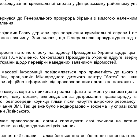
 розслідування кримінальної справи у Дніпровському районному упр
вернувся до Генерального прокурора України з вимогою належни
млення.
відомив Главу держави про порушення кримінальної справи і пе
аного злочину. Заявлялося, що Генеральною прокуратурою хід с
ересня поточного року на адресу Президента України щодо цієї
тат Г.Омельченко. Секретаріат Президента України вдруге зверн
України щодо перевірки наведених заявником відомостей.
масової інформації повідомляється про причетність до цього 
їни, працівників Міжнародного дитячого центру “Артек” та інши
ви офіційна інформація від правоохоронних органів не надходить.
 комусь кортить приховати реальні факти та імена учасників цих г
ити, чому органи, відповідальні за дотримання правопорядку в 
ої безпосередні функції тільки після набуття широкого резонансу
ручання ЗМІ. Так це вже було неодноразово – зокрема і у справі кол
ни Лозінського.
икає правоохоронні органи спрямувати свої зусилля на встан
гнення до відповідальності усіх винних.
ення цієї справи, – адже йдеться про розбещення неповнолітніх д