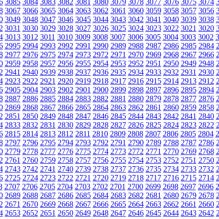
6
3085
3084
3083
3082
3081
3080
3079
3078
3077
3076
3075
3074
8
3067
3066
3065
3064
3063
3062
3061
3060
3059
3058
3057
3056
0
3049
3048
3047
3046
3045
3044
3043
3042
3041
3040
3039
3038
2
3031
3030
3029
3028
3027
3026
3025
3024
3023
3022
3021
3020
4
3013
3012
3011
3010
3009
3008
3007
3006
3005
3004
3003
3002
6
2995
2994
2993
2992
2991
2990
2989
2988
2987
2986
2985
2984
8
2977
2976
2975
2974
2973
2972
2971
2970
2969
2968
2967
2966
0
2959
2958
2957
2956
2955
2954
2953
2952
2951
2950
2949
2948
2
2941
2940
2939
2938
2937
2936
2935
2934
2933
2932
2931
2930
4
2923
2922
2921
2920
2919
2918
2917
2916
2915
2914
2913
2912
6
2905
2904
2903
2902
2901
2900
2899
2898
2897
2896
2895
2894
8
2887
2886
2885
2884
2883
2882
2881
2880
2879
2878
2877
2876
0
2869
2868
2867
2866
2865
2864
2863
2862
2861
2860
2859
2858
2
2851
2850
2849
2848
2847
2846
2845
2844
2843
2842
2841
2840
4
2833
2832
2831
2830
2829
2828
2827
2826
2825
2824
2823
2822
6
2815
2814
2813
2812
2811
2810
2809
2808
2807
2806
2805
2804
8
2797
2796
2795
2794
2793
2792
2791
2790
2789
2788
2787
2786
0
2779
2778
2777
2776
2775
2774
2773
2772
2771
2770
2769
2768
2
2761
2760
2759
2758
2757
2756
2755
2754
2753
2752
2751
2750
4
2743
2742
2741
2740
2739
2738
2737
2736
2735
2734
2733
2732
6
2725
2724
2723
2722
2721
2720
2719
2718
2717
2716
2715
2714
8
2707
2706
2705
2704
2703
2702
2701
2700
2699
2698
2697
2696
0
2689
2688
2687
2686
2685
2684
2683
2682
2681
2680
2679
2678
2
2671
2670
2669
2668
2667
2666
2665
2664
2663
2662
2661
2660
4
2653
2652
2651
2650
2649
2648
2647
2646
2645
2644
2643
2642