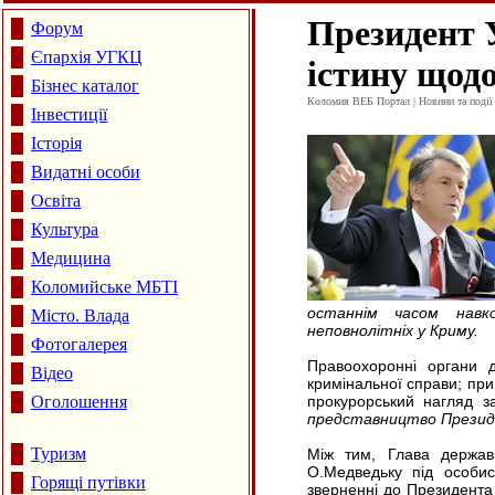
Президент 
Форум
Єпархія УГКЦ
істину щодо
Бізнес каталог
Коломия ВЕБ Портал | Новини та події 
Інвестиції
Історія
Видатні особи
Освіта
Культура
Медицина
Коломийське МБТІ
останнім часом навк
Місто. Влада
неповнолітніх у Криму.
Фотогалерея
Правоохоронні органи д
Відео
кримінальної справи; при
Оголошення
прокурорський нагляд з
представництво Презид
Туризм
Між тим, Глава держав
О.Медведьку під особи
Горящі путівки
зверненні до Президента