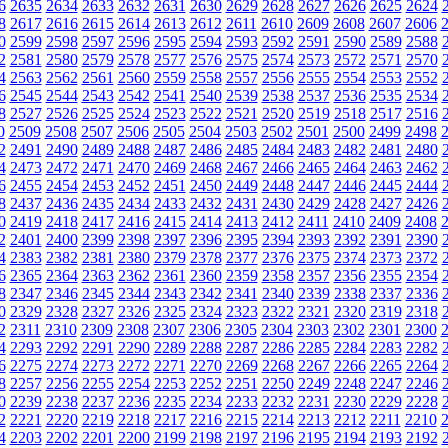
6
2635
2634
2633
2632
2631
2630
2629
2628
2627
2626
2625
2624
8
2617
2616
2615
2614
2613
2612
2611
2610
2609
2608
2607
2606
0
2599
2598
2597
2596
2595
2594
2593
2592
2591
2590
2589
2588
2
2581
2580
2579
2578
2577
2576
2575
2574
2573
2572
2571
2570
4
2563
2562
2561
2560
2559
2558
2557
2556
2555
2554
2553
2552
6
2545
2544
2543
2542
2541
2540
2539
2538
2537
2536
2535
2534
8
2527
2526
2525
2524
2523
2522
2521
2520
2519
2518
2517
2516
0
2509
2508
2507
2506
2505
2504
2503
2502
2501
2500
2499
2498
2
2491
2490
2489
2488
2487
2486
2485
2484
2483
2482
2481
2480
4
2473
2472
2471
2470
2469
2468
2467
2466
2465
2464
2463
2462
6
2455
2454
2453
2452
2451
2450
2449
2448
2447
2446
2445
2444
8
2437
2436
2435
2434
2433
2432
2431
2430
2429
2428
2427
2426
0
2419
2418
2417
2416
2415
2414
2413
2412
2411
2410
2409
2408
2
2401
2400
2399
2398
2397
2396
2395
2394
2393
2392
2391
2390
4
2383
2382
2381
2380
2379
2378
2377
2376
2375
2374
2373
2372
6
2365
2364
2363
2362
2361
2360
2359
2358
2357
2356
2355
2354
8
2347
2346
2345
2344
2343
2342
2341
2340
2339
2338
2337
2336
0
2329
2328
2327
2326
2325
2324
2323
2322
2321
2320
2319
2318
2
2311
2310
2309
2308
2307
2306
2305
2304
2303
2302
2301
2300
4
2293
2292
2291
2290
2289
2288
2287
2286
2285
2284
2283
2282
6
2275
2274
2273
2272
2271
2270
2269
2268
2267
2266
2265
2264
8
2257
2256
2255
2254
2253
2252
2251
2250
2249
2248
2247
2246
0
2239
2238
2237
2236
2235
2234
2233
2232
2231
2230
2229
2228
2
2221
2220
2219
2218
2217
2216
2215
2214
2213
2212
2211
2210
4
2203
2202
2201
2200
2199
2198
2197
2196
2195
2194
2193
2192