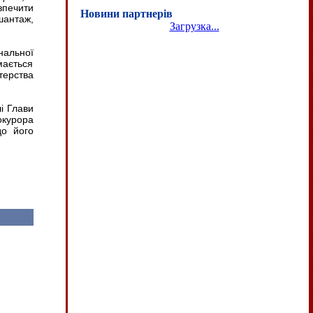
зпечити
Новини партнерів
шантаж,
Загрузка...
нальної
мається
терства
і Глави
окурора
до його