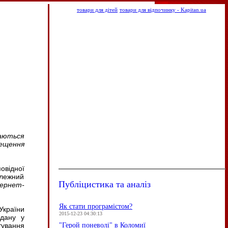
товари для дітей
товари для відпочинку - Kapitan.ua
ваються
ещення
овідної
алежний
Публіцистика та аналіз
тернет-
Як стати програмістом?
країни
2015-12-23 04:30:13
адану у
"Герой поневолі" в Коломиї
тування