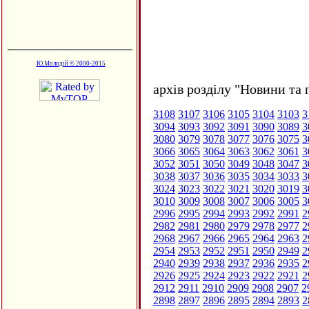
Ю.Молодій © 2000-2015
архів розділу "Новини та 
3108
3107
3106
3105
3104
3103
3
3094
3093
3092
3091
3090
3089
3
3080
3079
3078
3077
3076
3075
3
3066
3065
3064
3063
3062
3061
3
3052
3051
3050
3049
3048
3047
3
3038
3037
3036
3035
3034
3033
3
3024
3023
3022
3021
3020
3019
3
3010
3009
3008
3007
3006
3005
3
2996
2995
2994
2993
2992
2991
2
2982
2981
2980
2979
2978
2977
2
2968
2967
2966
2965
2964
2963
2
2954
2953
2952
2951
2950
2949
2
2940
2939
2938
2937
2936
2935
2
2926
2925
2924
2923
2922
2921
2
2912
2911
2910
2909
2908
2907
2
2898
2897
2896
2895
2894
2893
2