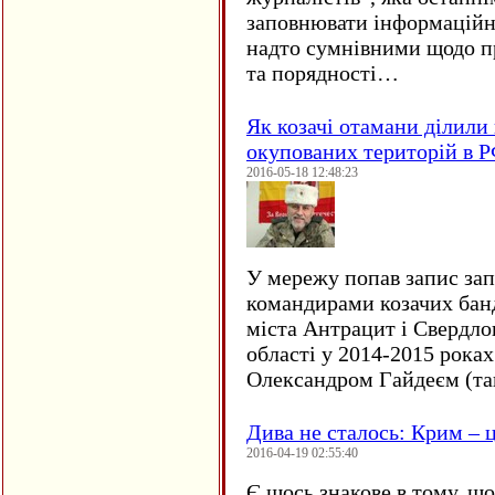
заповнювати інформаційн
надто сумнівними щодо пр
та порядності…
Як козачі отамани ділили 
окупованих територій в 
2016-05-18 12:48:23
У мережу попав запис за
командирами козачих бан
міста Антрацит і Свердло
області у 2014-2015 рока
Олександром Гайдеєм (та
Дива не сталось: Крим – ц
2016-04-19 02:55:40
Є щось знакове в тому, що