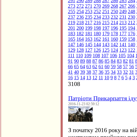
291
290
289
288
287
286
285
284
273
272
271
270
269
268
267
266
255
254
253
252
251
250
249
248
237
236
235
234
233
232
231
230
219
218
217
216
215
214
213
212
201
200
199
198
197
196
195
194
183
182
181
180
179
178
177
176
165
164
163
162
161
160
159
158
147
146
145
144
143
142
141
140
129
128
127
126
125
124
123
122
111
110
109
108
107
106
105
104
91
90
89
88
87
86
85
84
83
82
81
66
65
64
63
62
61
60
59
58
57
56
41
40
39
38
37
36
35
34
33
32
31
16
15
14
13
12
11
10
9
8
7
6
5
4
3
3108
Патріоти Прикарпаття іду
2016-11-23 02:59:12
З початку 2016 року на ві