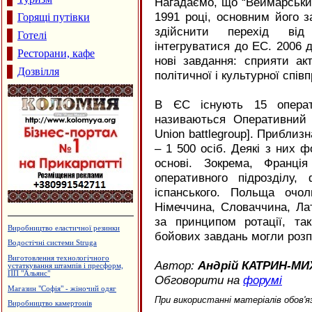
Нагадаємо, що “Веймарськи
1991 році, основним його 
Горящі путівки
здійснити перехід від
Готелі
інтегруватися до ЕС. 2006 
Ресторани, кафе
нові завдання: сприяти акт
Дозвілля
політичної і культурної спів
В ЄС існують 15 операти
називаються Оперативний 
Union battlegroup]. Приблизн
– 1 500 осіб. Деякі з них 
основі. Зокрема, Франці
оперативного підрозділу, 
іспанського. Польща оч
Німеччина, Словаччина, Лат
за принципом ротації, та
Салон-магазин "КАЯ" - штори,
бойових завдань могли розп
гардини, карнизи
Страйкбол
Автор:
Андрій КАТРИН-М
Мережа магазинів "І-КОМ"
Обговорити на
форумі
Агентство нерухомості "А.Мрія"
Меблі і меблева фурнітура
При використанні матеріалів обов'я