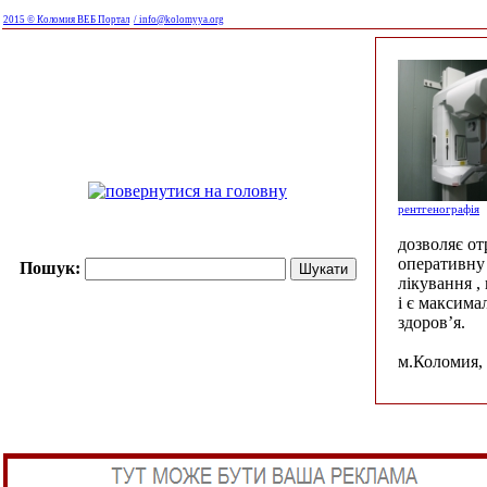
2015 © Коломия ВЕБ Портал
/ info@kolomyya.org
рентгенографія
дозволяє о
оперативну 
Пошук:
лікування ,
і є максима
здоров’я.
м.Коломия, 