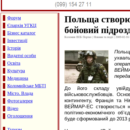
Польща створю
Форум
Єпархія УГКЦ
бойовий підроз
Бізнес каталог
Коломия ВЕБ Портал | Новини та події | 2009-02-16 
Інвестиції
Історія
Польща
Видатні особи
ухва
Освіта
операт
ВЕЙМ
Культура
переда
Медицина
Коломийське МБТІ
До його складу уві
Місто. Влада
військовослужбовців. Осно
контингенту, Франція та Н
Фотогалерея
ВЕЙМАР-ЕС створюється на
Відео
політико-економічного об’є
Оголошення
буде сформований до 2013 р
Туризм