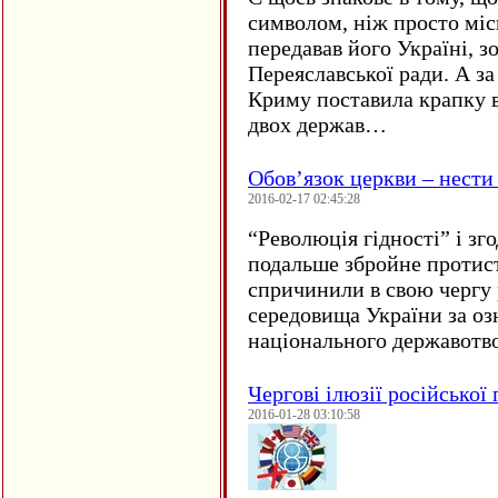
символом, ніж просто мі
передавав його Україні, з
Переяславської ради. А за
Криму поставила крапку в
двох держав…
Обов’язок церкви – нести
2016-02-17 02:45:28
“
Революція гідності” і з
подальше збройне протис
спричинили в свою чергу
середовища України за оз
національного державот
Чергові ілюзії російської
2016-01-28 03:10:58