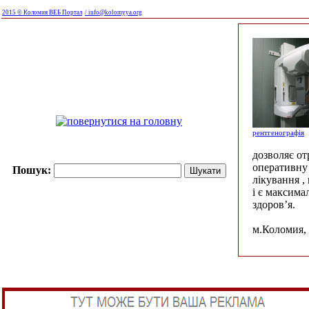
2015 © Коломия ВЕБ Портал
/ info@kolomyya.org
рентгенографія
дозволяє о
оперативну 
Пошук:
лікування ,
і є максима
здоров’я.
м.Коломия, 