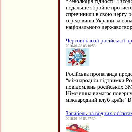
“
Революція гідності” і зго
подальше збройне протисто
спричинили в свою чергу р
середовища України за озн
національного державотв
Чергові ілюзії російської п
2016-01-28 03:10:58
Російська пропаганда прод
“міжнародної підтримки Рос
повідомлень російських ЗМ
Німеччина вимагає поверну
міжнародний клуб країн “В
Загибель на водних об'єкта
2016-01-26 03:47:30