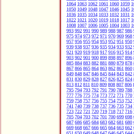
1064
1063
1062
1061
1060
1059
1
1050
1049
1048
1047
1046
1045
1
1036
1035
1034
1033
1032
1031
1
1022
1021
1020
1019
1018
1017
1
1008
1007
1006
1005
1004
1003
1
993
992
991
990
989
988
987
986
975
974
973
972
971
970
969
968
957
956
955
954
953
952
951
950
939
938
937
936
935
934
933
932
921
920
919
918
917
916
915
914
903
902
901
900
899
898
897
896
885
884
883
882
881
880
879
878
867
866
865
864
863
862
861
860
849
848
847
846
845
844
843
842
831
830
829
828
827
826
825
824
813
812
811
810
809
808
807
806
795
794
793
792
791
790
789
788
777
776
775
774
773
772
771
770
759
758
757
756
755
754
753
752
741
740
739
738
737
736
735
734
723
722
721
720
719
718
717
716
705
704
703
702
701
700
699
698
687
686
685
684
683
682
681
680
669
668
667
666
665
664
663
662
651
650
649
648
647
646
645
644