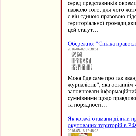
серед представників окрем
навколо того, для чого жит
є він єдиною правовою підс
територіальної громади,як
цей статут…
Обережно: "Спілка правосл
2016-06-02 07:38:51
Мова йде саме про так зва
журналістів”, яка останнім
заповнювати інформаційний
сумнівними щодо правдивос
та порядності…
Як козачі отамани ділили п
окупованих територій в РФ
2016-05-18 12:48:23