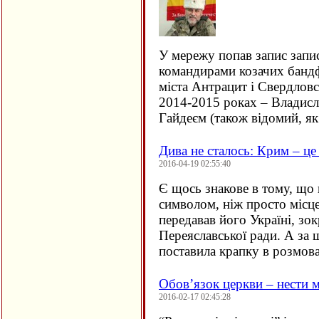
У мережу попав запис запи
командирами козачих банд
міста Антрацит і Свердловс
2014-2015 роках – Владис
Гайдеєм (також відомий, я
Дива не сталось: Крим – це
2016-04-19 02:55:40
Є щось знакове в тому, що 
символом, ніж просто міс
передавав його Україні, зок
Переяславської ради. А за 
поставила крапку в розмов
Обов’язок церкви – нести 
2016-02-17 02:45:28