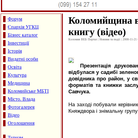
Коломийщина в
Форум
Єпархія УГКЦ
книгу (відео)
Бізнес каталог
Коломия ВЕБ Портал | Новини та події | 2008-11-21 
Інвестиції
Історія
Видатні особи
Презентація друкова
Освіта
відбулася у садибі зелено
Культура
довідника про район, у с
Медицина
форматів та книжки засл
Коломийське МБТІ
Савчука.
Місто. Влада
На заході побували керівник
Фотогалерея
Княждвора і знімальну групу
Відео
Оголошення
Туризм