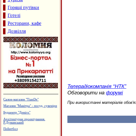
Горящі путівки
Готелі
Ресторани, кафе
Дозвілля
Телерадіокомпанія “НТК”
Обговорити на
форумі
Виробництво солоду, ВАТ
При використанні матеріалів обов'я
"Дятьківці"
Меража ювелірних магазинів "АГАТ"
Ковальська майстерня
Дзвони церковні
Ковальські майстерні Новосельських