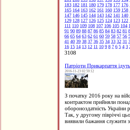
183
182
181
180
179
178
177
176
165
164
163
162
161
160
159
158
147
146
145
144
143
142
141
140
129
128
127
126
125
124
123
122
111
110
109
108
107
106
105
104
91
90
89
88
87
86
85
84
83
82
81
66
65
64
63
62
61
60
59
58
57
56
41
40
39
38
37
36
35
34
33
32
31
16
15
14
13
12
11
10
9
8
7
6
5
4
3
3108
Патріоти Прикарпаття ідут
2016-11-23 02:59:12
З початку 2016 року на вій
контрактом прийняли понад 
обороноздатність України р
Так, у другому півріччі ць
виявили бажання служити 