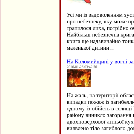
Усі ми із задоволенням зус
про небезпеку, яку може пр
трапилося лиха, потрібно о
Найбільш небезпечна крига 
крига ще надзвичайно тонка
маленької дитини…
На Коломийщині у вогні за
2016-01-26 03:42:56
На жаль, на території облас
випадки пожеж із загибеллю
одному із обійсть в селищ
району виникло загорання
двохповерхової літньої кух
виявлено тіло загиблого 