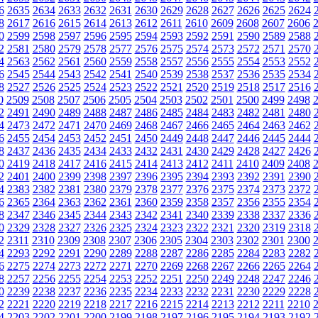
6
2635
2634
2633
2632
2631
2630
2629
2628
2627
2626
2625
2624
8
2617
2616
2615
2614
2613
2612
2611
2610
2609
2608
2607
2606
0
2599
2598
2597
2596
2595
2594
2593
2592
2591
2590
2589
2588
2
2581
2580
2579
2578
2577
2576
2575
2574
2573
2572
2571
2570
4
2563
2562
2561
2560
2559
2558
2557
2556
2555
2554
2553
2552
6
2545
2544
2543
2542
2541
2540
2539
2538
2537
2536
2535
2534
8
2527
2526
2525
2524
2523
2522
2521
2520
2519
2518
2517
2516
0
2509
2508
2507
2506
2505
2504
2503
2502
2501
2500
2499
2498
2
2491
2490
2489
2488
2487
2486
2485
2484
2483
2482
2481
2480
4
2473
2472
2471
2470
2469
2468
2467
2466
2465
2464
2463
2462
6
2455
2454
2453
2452
2451
2450
2449
2448
2447
2446
2445
2444
8
2437
2436
2435
2434
2433
2432
2431
2430
2429
2428
2427
2426
0
2419
2418
2417
2416
2415
2414
2413
2412
2411
2410
2409
2408
2
2401
2400
2399
2398
2397
2396
2395
2394
2393
2392
2391
2390
4
2383
2382
2381
2380
2379
2378
2377
2376
2375
2374
2373
2372
6
2365
2364
2363
2362
2361
2360
2359
2358
2357
2356
2355
2354
8
2347
2346
2345
2344
2343
2342
2341
2340
2339
2338
2337
2336
0
2329
2328
2327
2326
2325
2324
2323
2322
2321
2320
2319
2318
2
2311
2310
2309
2308
2307
2306
2305
2304
2303
2302
2301
2300
4
2293
2292
2291
2290
2289
2288
2287
2286
2285
2284
2283
2282
6
2275
2274
2273
2272
2271
2270
2269
2268
2267
2266
2265
2264
8
2257
2256
2255
2254
2253
2252
2251
2250
2249
2248
2247
2246
0
2239
2238
2237
2236
2235
2234
2233
2232
2231
2230
2229
2228
2
2221
2220
2219
2218
2217
2216
2215
2214
2213
2212
2211
2210
4
2203
2202
2201
2200
2199
2198
2197
2196
2195
2194
2193
2192