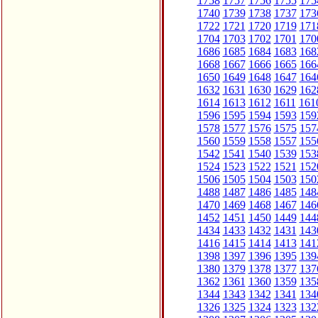
1758
1757
1756
1755
175
1740
1739
1738
1737
173
1722
1721
1720
1719
171
1704
1703
1702
1701
170
1686
1685
1684
1683
168
1668
1667
1666
1665
166
1650
1649
1648
1647
164
1632
1631
1630
1629
162
1614
1613
1612
1611
161
1596
1595
1594
1593
159
1578
1577
1576
1575
157
1560
1559
1558
1557
155
1542
1541
1540
1539
153
1524
1523
1522
1521
152
1506
1505
1504
1503
150
1488
1487
1486
1485
148
1470
1469
1468
1467
146
1452
1451
1450
1449
144
1434
1433
1432
1431
143
1416
1415
1414
1413
141
1398
1397
1396
1395
139
1380
1379
1378
1377
137
1362
1361
1360
1359
135
1344
1343
1342
1341
134
1326
1325
1324
1323
132