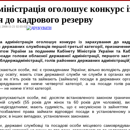
іністрація оголошує конкурс і
 до кадрового резерву
| 2008-11-21 02:03:02
друкувати
а адміністрація оголошує конкурс із зарахування до кад
 державних службовців першої-третьої категорії, призначення
том України за поданням Кабінету Міністрів України та Каб
посади голови обласної державної адміністрації, першого зас
облдержадміністрації, голів районних державних адміністрацій)
ускаються особи, які: є громадянами України; вільно володіють де
у освіту; мають стаж державної служби чи служби в органах мі
 як п’ять років та займають (займали) посади в державних орг
врядування не нижче четвертої категорії, а на посади голів р
 не нижче п’ятої категорії.
допускаються особи, які: досягли встановленого законом гранично
ій службі (55 років для жінок та 60 років для чоловіків), ви
недієздатними; мають судимість, що є несумісною із зайняттям
позбавлені права займати відповідні посади в установленому 
рок; в інших випадках, установлених законами.
и, державні службовці та посадові особи місцевого самоврядуван