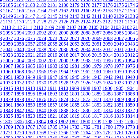
6
2185
2184
2183
2182
2181
2180
2179
2178
2177
2176
2175
2174
8
2167
2166
2165
2164
2163
2162
2161
2160
2159
2158
2157
2156
0
2149
2148
2147
2146
2145
2144
2143
2142
2141
2140
2139
2138
2
2131
2130
2129
2128
2127
2126
2125
2124
2123
2122
2121
2120
4
2113
2112
2111
2110
2109
2108
2107
2106
2105
2104
2103
2102
21
6
2095
2094
2093
2092
2091
2090
2089
2088
2087
2086
2085
2084
8
2077
2076
2075
2074
2073
2072
2071
2070
2069
2068
2067
2066
0
2059
2058
2057
2056
2055
2054
2053
2052
2051
2050
2049
2048
2
2041
2040
2039
2038
2037
2036
2035
2034
2033
2032
2031
2030
4
2023
2022
2021
2020
2019
2018
2017
2016
2015
2014
2013
2012
6
2005
2004
2003
2002
2001
2000
1999
1998
1997
1996
1995
1994
8
1987
1986
1985
1984
1983
1982
1981
1980
1979
1978
1977
1976
0
1969
1968
1967
1966
1965
1964
1963
1962
1961
1960
1959
1958
2
1951
1950
1949
1948
1947
1946
1945
1944
1943
1942
1941
1940
4
1933
1932
1931
1930
1929
1928
1927
1926
1925
1924
1923
1922
6
1915
1914
1913
1912
1911
1910
1909
1908
1907
1906
1905
1904
8
1897
1896
1895
1894
1893
1892
1891
1890
1889
1888
1887
1886
0
1879
1878
1877
1876
1875
1874
1873
1872
1871
1870
1869
1868
2
1861
1860
1859
1858
1857
1856
1855
1854
1853
1852
1851
1850
4
1843
1842
1841
1840
1839
1838
1837
1836
1835
1834
1833
1832
6
1825
1824
1823
1822
1821
1820
1819
1818
1817
1816
1815
1814
8
1807
1806
1805
1804
1803
1802
1801
1800
1799
1798
1797
1796
0
1789
1788
1787
1786
1785
1784
1783
1782
1781
1780
1779
1778
2
1771
1770
1769
1768
1767
1766
1765
1764
1763
1762
1761
1760