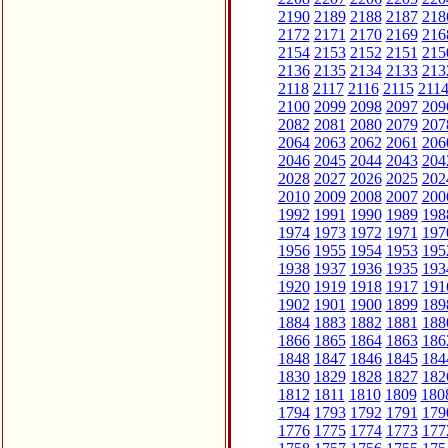
2190
2189
2188
2187
218
2172
2171
2170
2169
216
2154
2153
2152
2151
215
2136
2135
2134
2133
213
2118
2117
2116
2115
211
2100
2099
2098
2097
209
2082
2081
2080
2079
207
2064
2063
2062
2061
206
2046
2045
2044
2043
204
2028
2027
2026
2025
202
2010
2009
2008
2007
200
1992
1991
1990
1989
198
1974
1973
1972
1971
197
1956
1955
1954
1953
195
1938
1937
1936
1935
193
1920
1919
1918
1917
191
1902
1901
1900
1899
189
1884
1883
1882
1881
188
1866
1865
1864
1863
186
1848
1847
1846
1845
184
1830
1829
1828
1827
182
1812
1811
1810
1809
180
1794
1793
1792
1791
179
1776
1775
1774
1773
177