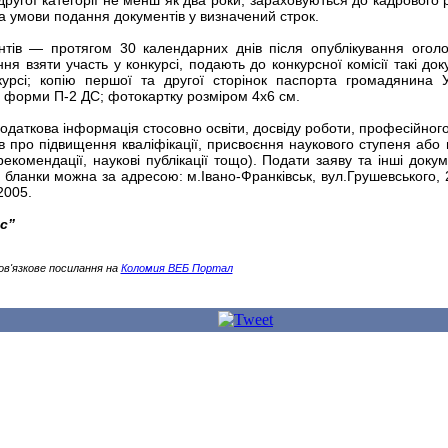
ругої категорії не менш як два роки, зараховуються до кадрового 
за умови подання документів у визначений строк.
нтів — протягом 30 календарних днів після опублікування огол
ня взяти участь у конкурсі, подають до конкурсної комісії такі док
урсі; копію першої та другої сторінок паспорта громадянина У
у форми П-2 ДС; фотокартку розміром 4х6 см.
даткова інформація стосовно освіти, досвіду роботи, професійного 
тів про підвищення кваліфікації, присвоєння наукового ступеня або 
рекомендації, наукові публікації тощо). Подати заяву та інші докум
 бланки можна за адресою: м.Івано-Франківськ, вул.Грушевського, 2
2005.
с”
ов'язкове посилання на
Коломия ВЕБ Портал