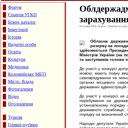
Облдержадм
Форум
Єпархія УГКЦ
зарахування
Бізнес каталог
Коломия ВЕБ Портал | Новини та події 
Інвестиції
Історія
Обласна державн
Видатні особи
резерву на посади
здійснюється Президен
Освіта
Міністрів України (на 
Культура
та заступників голови 
Медицина
До участі у конкурсі доп
мовою; мають повну вищ
Коломийське МБТІ
самоврядування не менш
Місто. Влада
органах місцевого само
державних адміністрацій —
Фотогалерея
До участі у конкурсі не 
Відео
перебування на державн
Оголошення
установленому порядку 
державного службовця; 
порядку на визначений ст
Туризм
Народні депутати Україн
Горящі путівки