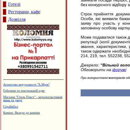
займали посади першої, д
Готелі
без конкурсного відбору 
Ресторани, кафе
Строк прийняття докуме
Особи, які виявили бажан
Дозвілля
заяву про участь у конк
заповнену особову картк
Може подаватися також до
репутації (копії докумен
звання, характеристики, 
також одержати необхідні
214, 219, тел. 552238, 55
Джерело:
“Вільний голо
Обговорити на
форумі
При використанні матеріалів об
Агентство нерухомості "А.Мрія"
Гобелени та текстильний одяг
Магазин "Стиль Пласт" - металопластикові
вікна та двері
Страйкбол
Каміни. Вклади до камінів