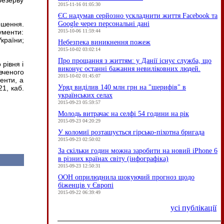
резерву
2015-11-16 01:05:30
ЄC надумав серйозно ускладнити життя Facebook та
Google через персональні дані
ошення.
2015-10-06 11:59:44
ументи:
країни;
Небезпека виникнення пожеж
2015-10-02 03:02:14
Про прощання з життям: у Данії існує служба, що
рівня і
виконує останні бажання невиліковних людей.
вченого
2015-10-02 01:45:07
енти, а
Уряд виділив 140 млн грн на "шерифів" в
1, каб.
українських селах
2015-09-23 05:59:57
Молодь витрачає на селфі 54 години на рік
2015-09-23 04:20:29
У коломиї розташується гірсько-піхотна бригада
2015-09-23 02:50:02
За скільки годин можна заробити на новий iPhone 6
в різних країнах світу (інфографіка)
2015-09-23 12:50:31
ООН оприлюднила шокуючий прогноз щодо
біженців у Європі
2015-09-22 06:39:49
усі публікації