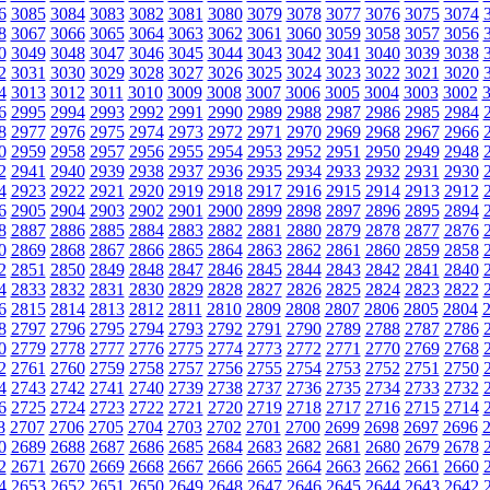
6
3085
3084
3083
3082
3081
3080
3079
3078
3077
3076
3075
3074
8
3067
3066
3065
3064
3063
3062
3061
3060
3059
3058
3057
3056
0
3049
3048
3047
3046
3045
3044
3043
3042
3041
3040
3039
3038
2
3031
3030
3029
3028
3027
3026
3025
3024
3023
3022
3021
3020
4
3013
3012
3011
3010
3009
3008
3007
3006
3005
3004
3003
3002
6
2995
2994
2993
2992
2991
2990
2989
2988
2987
2986
2985
2984
8
2977
2976
2975
2974
2973
2972
2971
2970
2969
2968
2967
2966
0
2959
2958
2957
2956
2955
2954
2953
2952
2951
2950
2949
2948
2
2941
2940
2939
2938
2937
2936
2935
2934
2933
2932
2931
2930
4
2923
2922
2921
2920
2919
2918
2917
2916
2915
2914
2913
2912
6
2905
2904
2903
2902
2901
2900
2899
2898
2897
2896
2895
2894
8
2887
2886
2885
2884
2883
2882
2881
2880
2879
2878
2877
2876
0
2869
2868
2867
2866
2865
2864
2863
2862
2861
2860
2859
2858
2
2851
2850
2849
2848
2847
2846
2845
2844
2843
2842
2841
2840
4
2833
2832
2831
2830
2829
2828
2827
2826
2825
2824
2823
2822
6
2815
2814
2813
2812
2811
2810
2809
2808
2807
2806
2805
2804
8
2797
2796
2795
2794
2793
2792
2791
2790
2789
2788
2787
2786
0
2779
2778
2777
2776
2775
2774
2773
2772
2771
2770
2769
2768
2
2761
2760
2759
2758
2757
2756
2755
2754
2753
2752
2751
2750
4
2743
2742
2741
2740
2739
2738
2737
2736
2735
2734
2733
2732
6
2725
2724
2723
2722
2721
2720
2719
2718
2717
2716
2715
2714
8
2707
2706
2705
2704
2703
2702
2701
2700
2699
2698
2697
2696
0
2689
2688
2687
2686
2685
2684
2683
2682
2681
2680
2679
2678
2
2671
2670
2669
2668
2667
2666
2665
2664
2663
2662
2661
2660
4
2653
2652
2651
2650
2649
2648
2647
2646
2645
2644
2643
2642