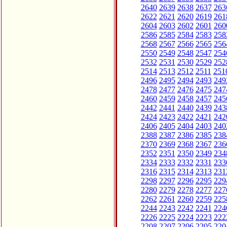
2640
2639
2638
2637
263
2622
2621
2620
2619
261
2604
2603
2602
2601
260
2586
2585
2584
2583
258
2568
2567
2566
2565
256
2550
2549
2548
2547
254
2532
2531
2530
2529
252
2514
2513
2512
2511
251
2496
2495
2494
2493
249
2478
2477
2476
2475
247
2460
2459
2458
2457
245
2442
2441
2440
2439
243
2424
2423
2422
2421
242
2406
2405
2404
2403
240
2388
2387
2386
2385
238
2370
2369
2368
2367
236
2352
2351
2350
2349
234
2334
2333
2332
2331
233
2316
2315
2314
2313
231
2298
2297
2296
2295
229
2280
2279
2278
2277
227
2262
2261
2260
2259
225
2244
2243
2242
2241
224
2226
2225
2224
2223
222
2208
2207
2206
2205
220