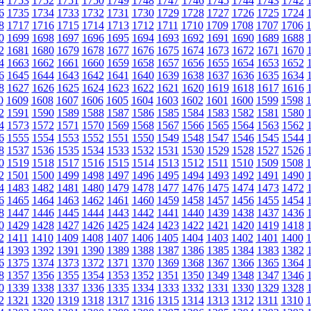
4
1753
1752
1751
1750
1749
1748
1747
1746
1745
1744
1743
1742
6
1735
1734
1733
1732
1731
1730
1729
1728
1727
1726
1725
1724
8
1717
1716
1715
1714
1713
1712
1711
1710
1709
1708
1707
1706
0
1699
1698
1697
1696
1695
1694
1693
1692
1691
1690
1689
1688
2
1681
1680
1679
1678
1677
1676
1675
1674
1673
1672
1671
1670
4
1663
1662
1661
1660
1659
1658
1657
1656
1655
1654
1653
1652
6
1645
1644
1643
1642
1641
1640
1639
1638
1637
1636
1635
1634
8
1627
1626
1625
1624
1623
1622
1621
1620
1619
1618
1617
1616
0
1609
1608
1607
1606
1605
1604
1603
1602
1601
1600
1599
1598
2
1591
1590
1589
1588
1587
1586
1585
1584
1583
1582
1581
1580
4
1573
1572
1571
1570
1569
1568
1567
1566
1565
1564
1563
1562
6
1555
1554
1553
1552
1551
1550
1549
1548
1547
1546
1545
1544
8
1537
1536
1535
1534
1533
1532
1531
1530
1529
1528
1527
1526
0
1519
1518
1517
1516
1515
1514
1513
1512
1511
1510
1509
1508
2
1501
1500
1499
1498
1497
1496
1495
1494
1493
1492
1491
1490
4
1483
1482
1481
1480
1479
1478
1477
1476
1475
1474
1473
1472
6
1465
1464
1463
1462
1461
1460
1459
1458
1457
1456
1455
1454
8
1447
1446
1445
1444
1443
1442
1441
1440
1439
1438
1437
1436
0
1429
1428
1427
1426
1425
1424
1423
1422
1421
1420
1419
1418
2
1411
1410
1409
1408
1407
1406
1405
1404
1403
1402
1401
1400
4
1393
1392
1391
1390
1389
1388
1387
1386
1385
1384
1383
1382
6
1375
1374
1373
1372
1371
1370
1369
1368
1367
1366
1365
1364
8
1357
1356
1355
1354
1353
1352
1351
1350
1349
1348
1347
1346
0
1339
1338
1337
1336
1335
1334
1333
1332
1331
1330
1329
1328
2
1321
1320
1319
1318
1317
1316
1315
1314
1313
1312
1311
1310