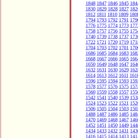
1848
1847
1846
1845
184
1830
1829
1828
1827
182
1812
1811
1810
1809
180
1794
1793
1792
1791
179
1776
1775
1774
1773
177
1758
1757
1756
1755
175
1740
1739
1738
1737
173
1722
1721
1720
1719
171
1704
1703
1702
1701
170
1686
1685
1684
1683
168
1668
1667
1666
1665
166
1650
1649
1648
1647
164
1632
1631
1630
1629
162
1614
1613
1612
1611
161
1596
1595
1594
1593
159
1578
1577
1576
1575
157
1560
1559
1558
1557
155
1542
1541
1540
1539
153
1524
1523
1522
1521
152
1506
1505
1504
1503
150
1488
1487
1486
1485
148
1470
1469
1468
1467
146
1452
1451
1450
1449
144
1434
1433
1432
1431
143
1416
1415
1414
1413
141