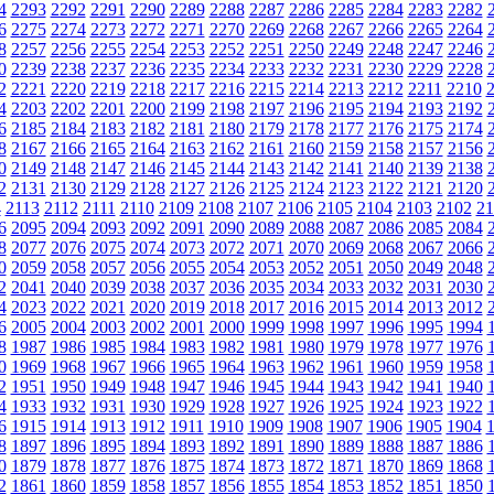
4
2293
2292
2291
2290
2289
2288
2287
2286
2285
2284
2283
2282
6
2275
2274
2273
2272
2271
2270
2269
2268
2267
2266
2265
2264
8
2257
2256
2255
2254
2253
2252
2251
2250
2249
2248
2247
2246
0
2239
2238
2237
2236
2235
2234
2233
2232
2231
2230
2229
2228
2
2221
2220
2219
2218
2217
2216
2215
2214
2213
2212
2211
2210
4
2203
2202
2201
2200
2199
2198
2197
2196
2195
2194
2193
2192
6
2185
2184
2183
2182
2181
2180
2179
2178
2177
2176
2175
2174
8
2167
2166
2165
2164
2163
2162
2161
2160
2159
2158
2157
2156
0
2149
2148
2147
2146
2145
2144
2143
2142
2141
2140
2139
2138
2
2131
2130
2129
2128
2127
2126
2125
2124
2123
2122
2121
2120
4
2113
2112
2111
2110
2109
2108
2107
2106
2105
2104
2103
2102
21
6
2095
2094
2093
2092
2091
2090
2089
2088
2087
2086
2085
2084
8
2077
2076
2075
2074
2073
2072
2071
2070
2069
2068
2067
2066
0
2059
2058
2057
2056
2055
2054
2053
2052
2051
2050
2049
2048
2
2041
2040
2039
2038
2037
2036
2035
2034
2033
2032
2031
2030
4
2023
2022
2021
2020
2019
2018
2017
2016
2015
2014
2013
2012
6
2005
2004
2003
2002
2001
2000
1999
1998
1997
1996
1995
1994
8
1987
1986
1985
1984
1983
1982
1981
1980
1979
1978
1977
1976
0
1969
1968
1967
1966
1965
1964
1963
1962
1961
1960
1959
1958
2
1951
1950
1949
1948
1947
1946
1945
1944
1943
1942
1941
1940
4
1933
1932
1931
1930
1929
1928
1927
1926
1925
1924
1923
1922
6
1915
1914
1913
1912
1911
1910
1909
1908
1907
1906
1905
1904
8
1897
1896
1895
1894
1893
1892
1891
1890
1889
1888
1887
1886
0
1879
1878
1877
1876
1875
1874
1873
1872
1871
1870
1869
1868
2
1861
1860
1859
1858
1857
1856
1855
1854
1853
1852
1851
1850