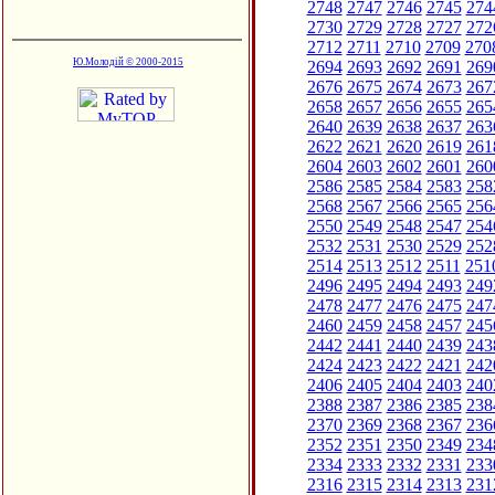
2748
2747
2746
2745
274
2730
2729
2728
2727
272
2712
2711
2710
2709
270
Ю.Молодій © 2000-2015
2694
2693
2692
2691
269
2676
2675
2674
2673
267
2658
2657
2656
2655
265
2640
2639
2638
2637
263
2622
2621
2620
2619
261
2604
2603
2602
2601
260
2586
2585
2584
2583
258
2568
2567
2566
2565
256
2550
2549
2548
2547
254
2532
2531
2530
2529
252
2514
2513
2512
2511
251
2496
2495
2494
2493
249
2478
2477
2476
2475
247
2460
2459
2458
2457
245
2442
2441
2440
2439
243
2424
2423
2422
2421
242
2406
2405
2404
2403
240
2388
2387
2386
2385
238
2370
2369
2368
2367
236
2352
2351
2350
2349
234
2334
2333
2332
2331
233
2316
2315
2314
2313
231