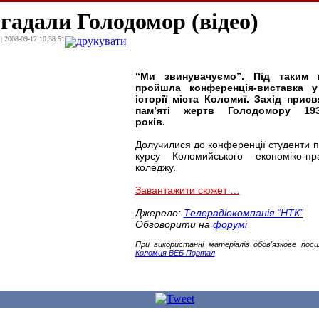
гадали Голодомор (відео)
| 2008-09-12 10:38:51
друкувати
“Ми звинувачуємо”. Під таким 
пройшла конференція-виставка у
історії міста Коломиї. Захід прис
пам’яті жертв Голодомору 193
років.
Долучилися до конференції студенти 
курсу Коломийського економіко-пр
коледжу.
Завантажити сюжет …
Джерело:
Телерадіокомпанія “НТК”
Обговорити на
форумі
При використанні матеріалів обов'язкове пос
Коломия ВЕБ Портал