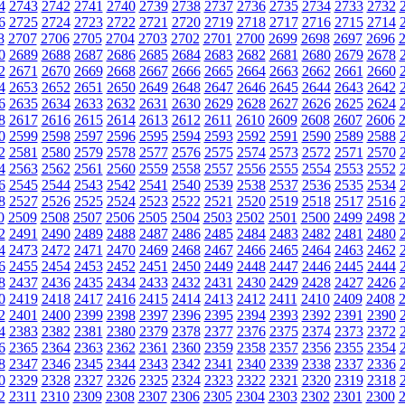
4
2743
2742
2741
2740
2739
2738
2737
2736
2735
2734
2733
2732
6
2725
2724
2723
2722
2721
2720
2719
2718
2717
2716
2715
2714
8
2707
2706
2705
2704
2703
2702
2701
2700
2699
2698
2697
2696
0
2689
2688
2687
2686
2685
2684
2683
2682
2681
2680
2679
2678
2
2671
2670
2669
2668
2667
2666
2665
2664
2663
2662
2661
2660
4
2653
2652
2651
2650
2649
2648
2647
2646
2645
2644
2643
2642
6
2635
2634
2633
2632
2631
2630
2629
2628
2627
2626
2625
2624
8
2617
2616
2615
2614
2613
2612
2611
2610
2609
2608
2607
2606
0
2599
2598
2597
2596
2595
2594
2593
2592
2591
2590
2589
2588
2
2581
2580
2579
2578
2577
2576
2575
2574
2573
2572
2571
2570
4
2563
2562
2561
2560
2559
2558
2557
2556
2555
2554
2553
2552
6
2545
2544
2543
2542
2541
2540
2539
2538
2537
2536
2535
2534
8
2527
2526
2525
2524
2523
2522
2521
2520
2519
2518
2517
2516
0
2509
2508
2507
2506
2505
2504
2503
2502
2501
2500
2499
2498
2
2491
2490
2489
2488
2487
2486
2485
2484
2483
2482
2481
2480
4
2473
2472
2471
2470
2469
2468
2467
2466
2465
2464
2463
2462
6
2455
2454
2453
2452
2451
2450
2449
2448
2447
2446
2445
2444
8
2437
2436
2435
2434
2433
2432
2431
2430
2429
2428
2427
2426
0
2419
2418
2417
2416
2415
2414
2413
2412
2411
2410
2409
2408
2
2401
2400
2399
2398
2397
2396
2395
2394
2393
2392
2391
2390
4
2383
2382
2381
2380
2379
2378
2377
2376
2375
2374
2373
2372
6
2365
2364
2363
2362
2361
2360
2359
2358
2357
2356
2355
2354
8
2347
2346
2345
2344
2343
2342
2341
2340
2339
2338
2337
2336
0
2329
2328
2327
2326
2325
2324
2323
2322
2321
2320
2319
2318
2
2311
2310
2309
2308
2307
2306
2305
2304
2303
2302
2301
2300