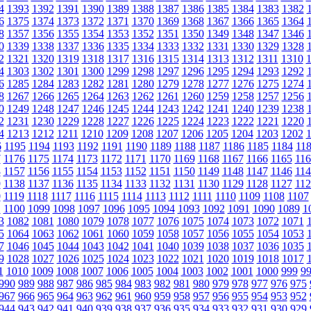
4
1393
1392
1391
1390
1389
1388
1387
1386
1385
1384
1383
1382
6
1375
1374
1373
1372
1371
1370
1369
1368
1367
1366
1365
1364
8
1357
1356
1355
1354
1353
1352
1351
1350
1349
1348
1347
1346
0
1339
1338
1337
1336
1335
1334
1333
1332
1331
1330
1329
1328
2
1321
1320
1319
1318
1317
1316
1315
1314
1313
1312
1311
1310
4
1303
1302
1301
1300
1299
1298
1297
1296
1295
1294
1293
1292
6
1285
1284
1283
1282
1281
1280
1279
1278
1277
1276
1275
1274
8
1267
1266
1265
1264
1263
1262
1261
1260
1259
1258
1257
1256
0
1249
1248
1247
1246
1245
1244
1243
1242
1241
1240
1239
1238
2
1231
1230
1229
1228
1227
1226
1225
1224
1223
1222
1221
1220
4
1213
1212
1211
1210
1209
1208
1207
1206
1205
1204
1203
1202
6
1195
1194
1193
1192
1191
1190
1189
1188
1187
1186
1185
1184
11
7
1176
1175
1174
1173
1172
1171
1170
1169
1168
1167
1166
1165
116
8
1157
1156
1155
1154
1153
1152
1151
1150
1149
1148
1147
1146
114
9
1138
1137
1136
1135
1134
1133
1132
1131
1130
1129
1128
1127
112
0
1119
1118
1117
1116
1115
1114
1113
1112
1111
1110
1109
1108
1107
1
1100
1099
1098
1097
1096
1095
1094
1093
1092
1091
1090
1089
1
3
1082
1081
1080
1079
1078
1077
1076
1075
1074
1073
1072
1071
5
1064
1063
1062
1061
1060
1059
1058
1057
1056
1055
1054
1053
7
1046
1045
1044
1043
1042
1041
1040
1039
1038
1037
1036
1035
9
1028
1027
1026
1025
1024
1023
1022
1021
1020
1019
1018
1017
1
1010
1009
1008
1007
1006
1005
1004
1003
1002
1001
1000
999
9
990
989
988
987
986
985
984
983
982
981
980
979
978
977
976
975
967
966
965
964
963
962
961
960
959
958
957
956
955
954
953
952
944
943
942
941
940
939
938
937
936
935
934
933
932
931
930
929