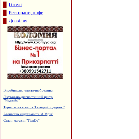
Готелі
Ресторани, кафе
Дозвілля
Виробництво еластичної резинки
Лікувально-діагностичний центр
"Медлайф"
Туристична агенція "Галицькі подорожі"
Агентство нерухомості "А.Мрія"
Салон-магазин "TianDe"