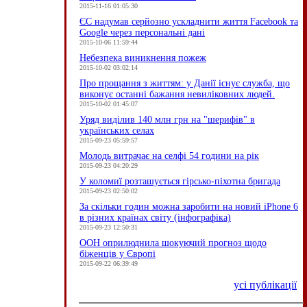
2015-11-16 01:05:30
ЄC надумав серйозно ускладнити життя Facebook та
Google через персональні дані
2015-10-06 11:59:44
Небезпека виникнення пожеж
2015-10-02 03:02:14
Про прощання з життям: у Данії існує служба, що
виконує останні бажання невиліковних людей.
2015-10-02 01:45:07
Уряд виділив 140 млн грн на "шерифів" в
українських селах
2015-09-23 05:59:57
Молодь витрачає на селфі 54 години на рік
2015-09-23 04:20:29
У коломиї розташується гірсько-піхотна бригада
2015-09-23 02:50:02
За скільки годин можна заробити на новий iPhone 6
в різних країнах світу (інфографіка)
2015-09-23 12:50:31
ООН оприлюднила шокуючий прогноз щодо
біженців у Європі
2015-09-22 06:39:49
усі публікації