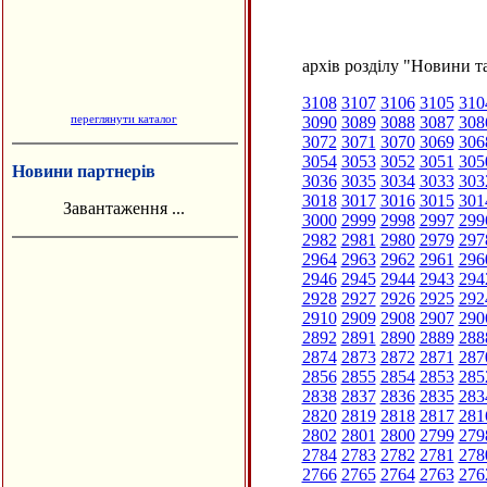
архів розділу "Новини та
3108
3107
3106
3105
310
переглянути каталог
3090
3089
3088
3087
308
3072
3071
3070
3069
306
3054
3053
3052
3051
305
Новини партнерів
3036
3035
3034
3033
303
3018
3017
3016
3015
301
Завантаження ...
3000
2999
2998
2997
299
2982
2981
2980
2979
297
2964
2963
2962
2961
296
2946
2945
2944
2943
294
2928
2927
2926
2925
292
2910
2909
2908
2907
290
2892
2891
2890
2889
288
2874
2873
2872
2871
287
2856
2855
2854
2853
285
2838
2837
2836
2835
283
2820
2819
2818
2817
281
2802
2801
2800
2799
279
2784
2783
2782
2781
278
2766
2765
2764
2763
276