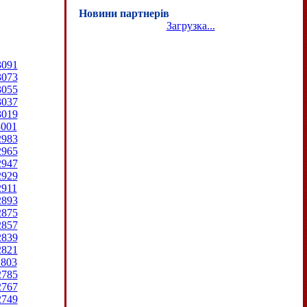
Новини партнерів
Загрузка...
3091
3073
3055
3037
3019
3001
2983
2965
2947
2929
2911
2893
2875
2857
2839
2821
2803
2785
2767
2749