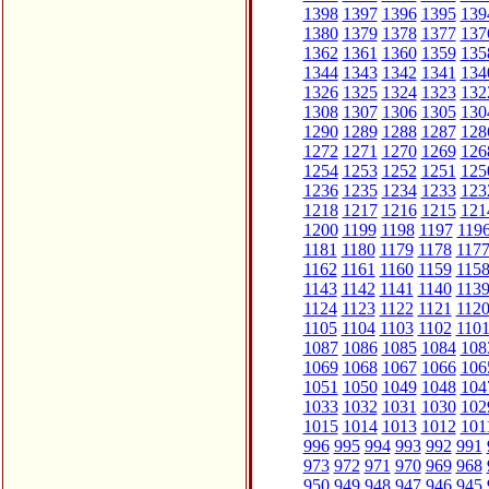
1398
1397
1396
1395
139
1380
1379
1378
1377
137
1362
1361
1360
1359
135
1344
1343
1342
1341
134
1326
1325
1324
1323
132
1308
1307
1306
1305
130
1290
1289
1288
1287
128
1272
1271
1270
1269
126
1254
1253
1252
1251
125
1236
1235
1234
1233
123
1218
1217
1216
1215
121
1200
1199
1198
1197
119
1181
1180
1179
1178
117
1162
1161
1160
1159
115
1143
1142
1141
1140
113
1124
1123
1122
1121
112
1105
1104
1103
1102
110
1087
1086
1085
1084
108
1069
1068
1067
1066
106
1051
1050
1049
1048
104
1033
1032
1031
1030
102
1015
1014
1013
1012
101
996
995
994
993
992
991
973
972
971
970
969
968
950
949
948
947
946
945