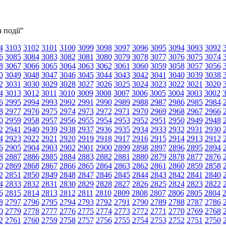
 події"
4
3103
3102
3101
3100
3099
3098
3097
3096
3095
3094
3093
3092
6
3085
3084
3083
3082
3081
3080
3079
3078
3077
3076
3075
3074
8
3067
3066
3065
3064
3063
3062
3061
3060
3059
3058
3057
3056
0
3049
3048
3047
3046
3045
3044
3043
3042
3041
3040
3039
3038
2
3031
3030
3029
3028
3027
3026
3025
3024
3023
3022
3021
3020
4
3013
3012
3011
3010
3009
3008
3007
3006
3005
3004
3003
3002
6
2995
2994
2993
2992
2991
2990
2989
2988
2987
2986
2985
2984
8
2977
2976
2975
2974
2973
2972
2971
2970
2969
2968
2967
2966
0
2959
2958
2957
2956
2955
2954
2953
2952
2951
2950
2949
2948
2
2941
2940
2939
2938
2937
2936
2935
2934
2933
2932
2931
2930
4
2923
2922
2921
2920
2919
2918
2917
2916
2915
2914
2913
2912
6
2905
2904
2903
2902
2901
2900
2899
2898
2897
2896
2895
2894
8
2887
2886
2885
2884
2883
2882
2881
2880
2879
2878
2877
2876
0
2869
2868
2867
2866
2865
2864
2863
2862
2861
2860
2859
2858
2
2851
2850
2849
2848
2847
2846
2845
2844
2843
2842
2841
2840
4
2833
2832
2831
2830
2829
2828
2827
2826
2825
2824
2823
2822
6
2815
2814
2813
2812
2811
2810
2809
2808
2807
2806
2805
2804
8
2797
2796
2795
2794
2793
2792
2791
2790
2789
2788
2787
2786
0
2779
2778
2777
2776
2775
2774
2773
2772
2771
2770
2769
2768
2
2761
2760
2759
2758
2757
2756
2755
2754
2753
2752
2751
2750