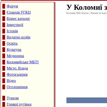
У Коломиї з
Форум
Єпархія УГКЦ
Коломия ВЕБ Портал | Новини та події 
Бізнес каталог
Інвестиції
Історія
Видатні особи
Освіта
Культура
Медицина
Коломийське МБТІ
Місто. Влада
Фотогалерея
Відео
Оголошення
Туризм
Горящі путівки