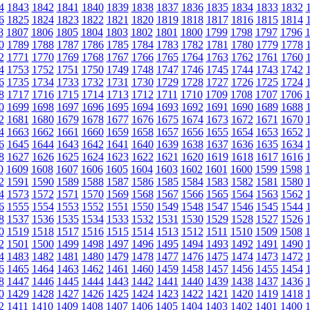
4
1843
1842
1841
1840
1839
1838
1837
1836
1835
1834
1833
1832
6
1825
1824
1823
1822
1821
1820
1819
1818
1817
1816
1815
1814
8
1807
1806
1805
1804
1803
1802
1801
1800
1799
1798
1797
1796
0
1789
1788
1787
1786
1785
1784
1783
1782
1781
1780
1779
1778
2
1771
1770
1769
1768
1767
1766
1765
1764
1763
1762
1761
1760
4
1753
1752
1751
1750
1749
1748
1747
1746
1745
1744
1743
1742
6
1735
1734
1733
1732
1731
1730
1729
1728
1727
1726
1725
1724
8
1717
1716
1715
1714
1713
1712
1711
1710
1709
1708
1707
1706
0
1699
1698
1697
1696
1695
1694
1693
1692
1691
1690
1689
1688
2
1681
1680
1679
1678
1677
1676
1675
1674
1673
1672
1671
1670
4
1663
1662
1661
1660
1659
1658
1657
1656
1655
1654
1653
1652
6
1645
1644
1643
1642
1641
1640
1639
1638
1637
1636
1635
1634
8
1627
1626
1625
1624
1623
1622
1621
1620
1619
1618
1617
1616
0
1609
1608
1607
1606
1605
1604
1603
1602
1601
1600
1599
1598
2
1591
1590
1589
1588
1587
1586
1585
1584
1583
1582
1581
1580
4
1573
1572
1571
1570
1569
1568
1567
1566
1565
1564
1563
1562
6
1555
1554
1553
1552
1551
1550
1549
1548
1547
1546
1545
1544
8
1537
1536
1535
1534
1533
1532
1531
1530
1529
1528
1527
1526
0
1519
1518
1517
1516
1515
1514
1513
1512
1511
1510
1509
1508
2
1501
1500
1499
1498
1497
1496
1495
1494
1493
1492
1491
1490
4
1483
1482
1481
1480
1479
1478
1477
1476
1475
1474
1473
1472
6
1465
1464
1463
1462
1461
1460
1459
1458
1457
1456
1455
1454
8
1447
1446
1445
1444
1443
1442
1441
1440
1439
1438
1437
1436
0
1429
1428
1427
1426
1425
1424
1423
1422
1421
1420
1419
1418
2
1411
1410
1409
1408
1407
1406
1405
1404
1403
1402
1401
1400