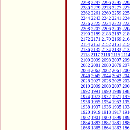
2298
2297
2296
2295
229
2280
2279
2278
2277
227
2262
2261
2260
2259
225
2244
2243
2242
2241
224
2226
2225
2224
2223
222
2208
2207
2206
2205
220
2190
2189
2188
2187
218
2172
2171
2170
2169
216
2154
2153
2152
2151
215
2136
2135
2134
2133
213
2118
2117
2116
2115
211
2100
2099
2098
2097
209
2082
2081
2080
2079
207
2064
2063
2062
2061
206
2046
2045
2044
2043
204
2028
2027
2026
2025
202
2010
2009
2008
2007
200
1992
1991
1990
1989
198
1974
1973
1972
1971
197
1956
1955
1954
1953
195
1938
1937
1936
1935
193
1920
1919
1918
1917
191
1902
1901
1900
1899
189
1884
1883
1882
1881
188
1866
1865
1864
1863
186