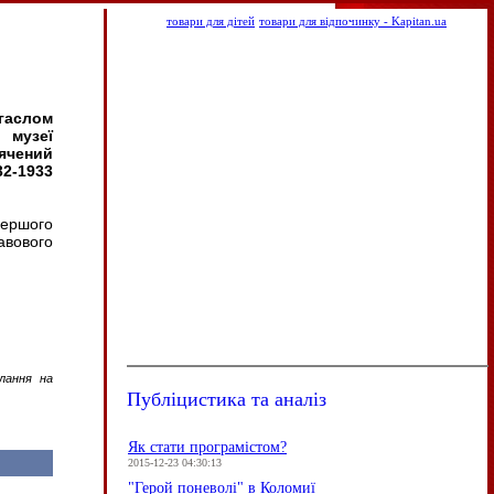
товари для дітей
товари для відпочинку - Kapitan.ua
гаслом
 музеї
вячений
2-1933
першого
авового
илання на
Публіцистика та аналіз
Як стати програмістом?
2015-12-23 04:30:13
"Герой поневолі" в Коломиї