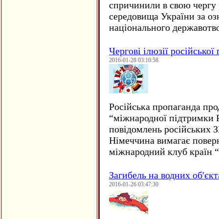
спричинили в свою чергу
середовища України за оз
національного державот
Чергові ілюзії російської
2016-01-28 03:10:58
Російська пропаганда про
“міжнародної підтримки Р
повідомлень російських 
Німеччина вимагає повер
міжнародний клуб країн 
Загибель на водних об'єкт
2016-01-26 03:47:30