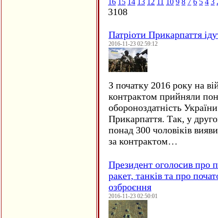
16
15
14
13
12
11
10
9
8
7
6
5
4
3
3108
Патріоти Прикарпаття іду
2016-11-23 02:59:12
З початку 2016 року на ві
контрактом прийняли понад
обороноздатність України 
Прикарпаття. Так, у друго
понад 300 чоловіків вияв
за контрактом…
Президент оголосив про п
ракет, танків та про поча
озброєння
2016-11-23 02:50:01