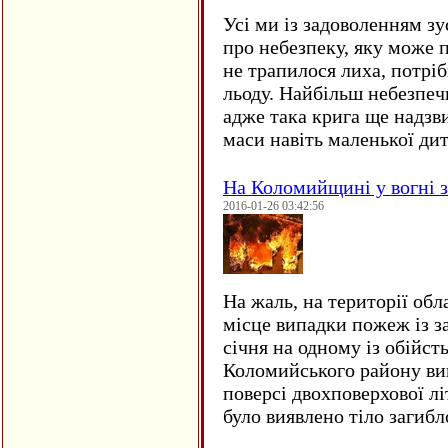
Усі ми із задоволенням зу
про небезпеку, яку може 
не трапилося лиха, потрі
льоду. Найбільш небезпеч
адже така крига ще надзв
маси навіть маленької д
На Коломийщині у вогні 
2016-01-26 03:42:56
На жаль, на території обл
місце випадки пожеж із з
січня на одному із обійст
Коломийського району ви
поверсі двохповерхової лі
було виявлено тіло загиб