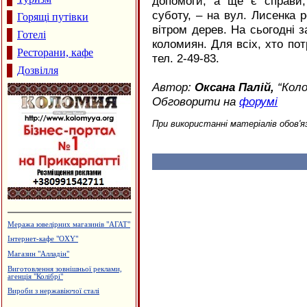
допомоги, а ще є справи, 
суботу, – на вул. Лисенка 
Горящі путівки
вітром дерев. На сьогодні з
Готелі
коломиян. Для всіх, хто потр
Ресторани, кафе
тел. 2-49-83.
Дозвілля
Автор:
Оксана Палій,
“Коло
Обговорити на
форумі
При використанні матеріалів обов'я
Будцентр "Деніго"
Утеплення та оздоблення будинків.
Фірма "FTS"
Каміни. Вклади до камінів
Ресторан "Гал-Прут"
Турецька баня, сауна "Магнолія"