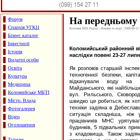
На передньому
Форум
Єпархія УГКЦ
Коломия ВЕБ Портал | Новини та події | 2008-08-12 
Бізнес каталог
Інвестиції
Коломийський районний ві
Історія
наслідки повені 23-27 липн
Видатні особи
Як розповів старший інспек
Освіта
техногенної безпеки, капі
Культура
відкачували воду на в
Медицина
Майданського, які найбільше
Коломийське МБТІ
вул. Рильського, Сковоро
Місто. Влада
швидко це робиться, як хот
техніки задіяна в Дебеславц
Фотогалерея
ситуація складніша, ніж
Відео
працівників МНС урятува
Оголошення
будинків, 5 підвальних прим
з кладовища. Також задіян
Туризм