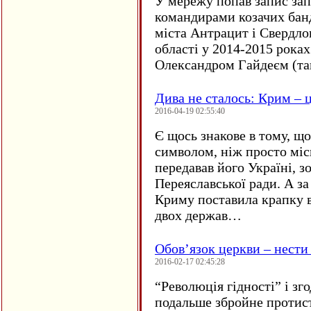
У мережу попав запис за
командирами козачих бан
міста Антрацит і Свердло
області у 2014-2015 рока
Олександром Гайдеєм (та
Дива не сталось: Крим – ц
2016-04-19 02:55:40
Є щось знакове в тому, що
символом, ніж просто мі
передавав його Україні, з
Переяславської ради. А за
Криму поставила крапку в
двох держав…
Обов’язок церкви – нести
2016-02-17 02:45:28
“
Революція гідності” і з
подальше збройне протис