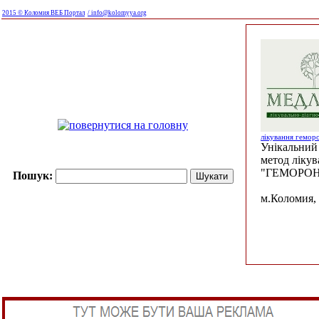
2015 © Коломия ВЕБ Портал
/ info@kolomyya.org
лікування гемор
Унікальний 
метод ліку
"ГЕМОРОН
Пошук:
м.Коломия, 