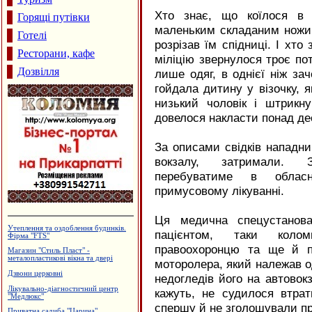
Хто знає, що коїлося в 
Горящі путівки
маленьким складаним ножик
Готелі
розрізав їм спідниці. І хто
Ресторани, кафе
міліцію звернулося троє по
Дозвілля
лише одяг, в однієї ніж зач
гойдала дитину у візочку, я
низький чоловік і штрикн
довелося накласти понад де
За описами свідків нападни
вокзалу, затримали. За
перебуватиме в обласн
примусовому лікуванні.
Ця медична спецустанов
Магазин-склад "Теплий дім",
пацієнтом, таки коло
утеплення фасадів
правоохоронцю та ще й п
Архітектурне проектування.
Р.Думанський
моторолера, який належав о
Виробництво солоду, ВАТ
недогледів його на автовокз
"Дятьківці"
кажуть, не судилося втрат
Салон-магазин "КАЯ" - штори,
гардини, карнизи
спершу й не зголошували пр