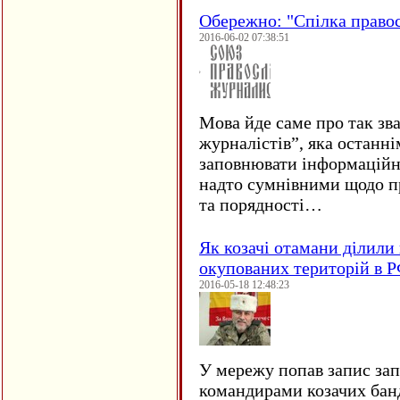
Обережно: "Спілка право
2016-06-02 07:38:51
Мова йде саме про так зв
журналістів”, яка останні
заповнювати інформаційн
надто сумнівними щодо пр
та порядності…
Як козачі отамани ділили 
окупованих територій в 
2016-05-18 12:48:23
У мережу попав запис за
командирами козачих бан