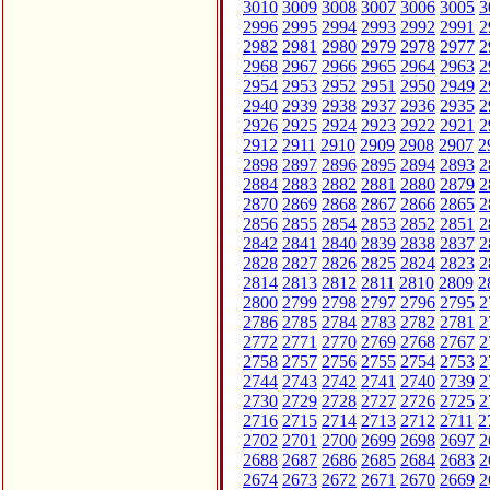
3010
3009
3008
3007
3006
3005
3
2996
2995
2994
2993
2992
2991
2
2982
2981
2980
2979
2978
2977
2
2968
2967
2966
2965
2964
2963
2
2954
2953
2952
2951
2950
2949
2
2940
2939
2938
2937
2936
2935
2
2926
2925
2924
2923
2922
2921
2
2912
2911
2910
2909
2908
2907
2
2898
2897
2896
2895
2894
2893
2
2884
2883
2882
2881
2880
2879
2
2870
2869
2868
2867
2866
2865
2
2856
2855
2854
2853
2852
2851
2
2842
2841
2840
2839
2838
2837
2
2828
2827
2826
2825
2824
2823
2
2814
2813
2812
2811
2810
2809
2
2800
2799
2798
2797
2796
2795
2
2786
2785
2784
2783
2782
2781
2
2772
2771
2770
2769
2768
2767
2
2758
2757
2756
2755
2754
2753
2
2744
2743
2742
2741
2740
2739
2
2730
2729
2728
2727
2726
2725
2
2716
2715
2714
2713
2712
2711
2
2702
2701
2700
2699
2698
2697
2
2688
2687
2686
2685
2684
2683
2
2674
2673
2672
2671
2670
2669
2