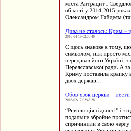
міста Антрацит і Свердло
області у 2014-2015 рока
Олександром Гайдеєм (та
Дива не сталось: Крим – ц
2016-04-19 02:55:40
Є щось знакове в тому, що
символом, ніж просто мі
передавав його Україні, з
Переяславської ради. А за
Криму поставила крапку в
двох держав…
Обов’язок церкви – нести
2016-02-17 02:45:28
“
Революція гідності” і з
подальше збройне протис
спричинили в свою чергу
середовища України за оз