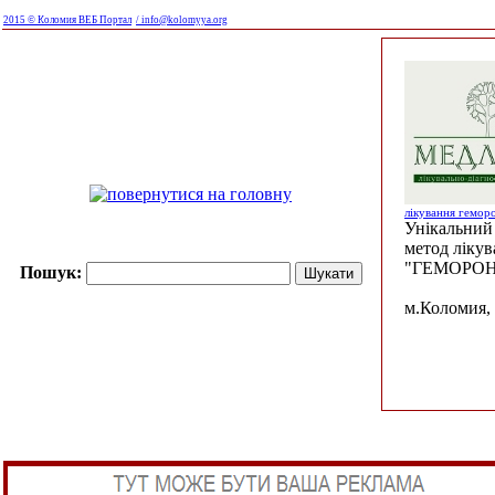
2015 © Коломия ВЕБ Портал
/ info@kolomyya.org
лікування гемор
Унікальний 
метод ліку
"ГЕМОРОН
Пошук:
м.Коломия, 