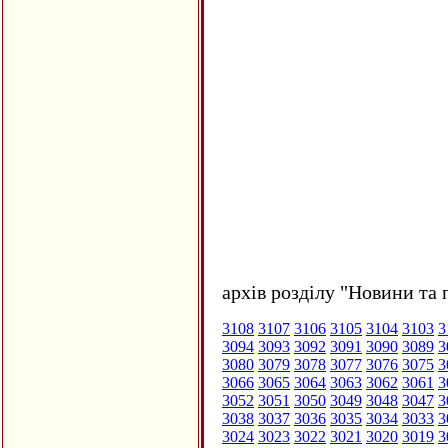
архів розділу "Новини та 
3108
3107
3106
3105
3104
3103
3
3094
3093
3092
3091
3090
3089
3
3080
3079
3078
3077
3076
3075
3
3066
3065
3064
3063
3062
3061
3
3052
3051
3050
3049
3048
3047
3
3038
3037
3036
3035
3034
3033
3
3024
3023
3022
3021
3020
3019
3