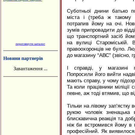
Виробництво еластичної резинки
Суботньої днини батько п
міста і (треба ж такому 
потрапив йому на очі. Нов
зумів припровадити до відді
що транспортний засіб йом
на вулиці Староміській.
переглянути каталог
правоохоронців не було. Лю
до магазину “АВС” (звісно, г
Новини партнерів
І справді, у магазині п
Завантаження ...
Попросили його вийти надвір
мають справу, у чому підозр
Та коли працівники міліції с
певне, аж тоді втямив, що в
Тільки на лівому зап’ястку 
рукою чоловік зненацька
блискавична реакція та добр
ніж би встромився йому в г
професійний. Як виявилося