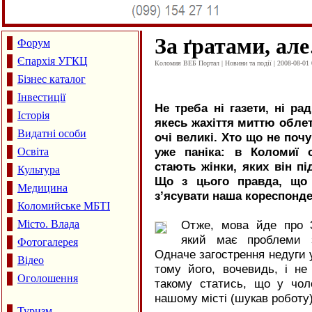
За ґратами, ал
Форум
Єпархія УГКЦ
Коломия ВЕБ Портал | Новини та події | 2008-08-01 
Бізнес каталог
Інвестиції
Не треба ні газети, ні ра
Історія
якесь жахіття миттю облеті
Видатні особи
очі великі. Хто що не поч
уже паніка: в Коломиї 
Освіта
стають жінки, яких він пі
Культура
Що з цього правда, що 
Медицина
з’ясувати наша кореспонде
Коломийське МБТІ
Місто. Влада
Отже, мова йде про 3
який має проблеми з
Фотогалерея
Одначе загострення недуги у
Відео
тому його, вочевидь, і н
Оголошення
такому статись, що у чол
нашому місті (шукав роботу
Туризм