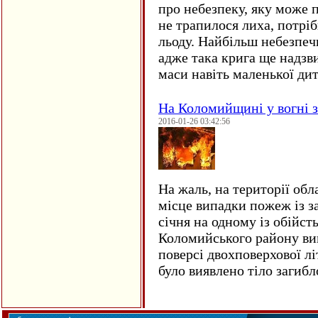
про небезпеку, яку може 
не трапилося лиха, потрі
льоду. Найбільш небезпеч
адже така крига ще надзв
маси навіть маленької д
На Коломийщині у вогні 
2016-01-26 03:42:56
На жаль, на території обл
місце випадки пожеж із з
січня на одному із обійст
Коломийського району ви
поверсі двохповерхової лі
було виявлено тіло загиб