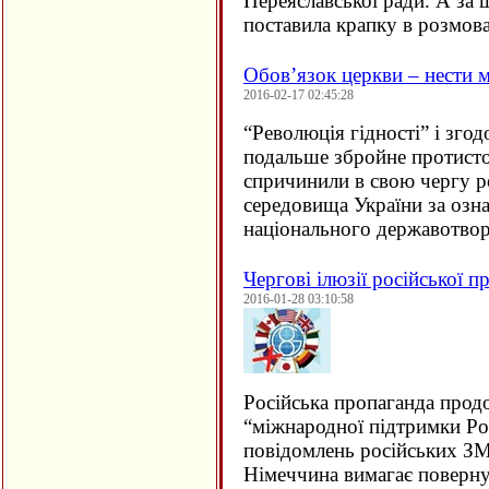
Переяславської ради. А за 
поставила крапку в розмов
Обов’язок церкви – нести 
2016-02-17 02:45:28
“
Революція гідності” і зго
подальше збройне протисто
спричинили в свою чергу р
середовища України за озн
національного державотв
Чергові ілюзії російської п
2016-01-28 03:10:58
Російська пропаганда прод
“міжнародної підтримки Рос
повідомлень російських ЗМ
Німеччина вимагає поверну