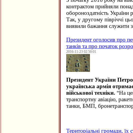
контрактом прийняли понад 
обороноздатність України р
Так, у другому півріччі ць
виявили бажання служити 
Президент оголосив про пер
танків та про початок розр
2016-11-23 02:50:01
Президент України Петр
українська армія отримає
військової техніки.
“На це
транспортну авіацію, ракет
танки, БМП, бронетранспор
Територіальні громади, їх с