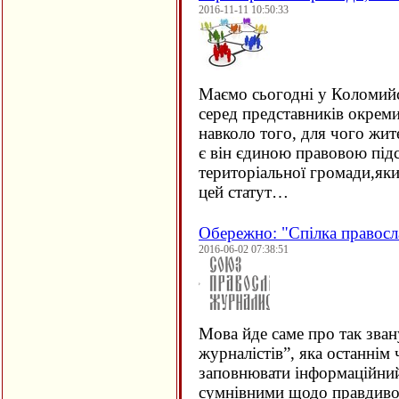
2016-11-11 10:50:33
Маємо сьогодні у Коломий
серед представників окрем
навколо того, для чого жит
є він єдиною правовою підс
територіальної громади,як
цей статут…
Обережно: "Спілка правосл
2016-06-02 07:38:51
Мова йде саме про так зва
журналістів”, яка останнім
заповнювати інформаційний
сумнівними щодо правдивос