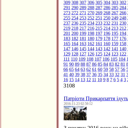
309
308
307
306
305
304
303
302
291
290
289
288
287
286
285
284
273
272
271
270
269
268
267
266
255
254
253
252
251
250
249
248
237
236
235
234
233
232
231
230
219
218
217
216
215
214
213
212
201
200
199
198
197
196
195
194
183
182
181
180
179
178
177
176
165
164
163
162
161
160
159
158
147
146
145
144
143
142
141
140
129
128
127
126
125
124
123
122
111
110
109
108
107
106
105
104
91
90
89
88
87
86
85
84
83
82
81
66
65
64
63
62
61
60
59
58
57
56
41
40
39
38
37
36
35
34
33
32
31
16
15
14
13
12
11
10
9
8
7
6
5
4
3
3108
Патріоти Прикарпаття ідут
2016-11-23 02:59:12
З початку 2016 року на вій