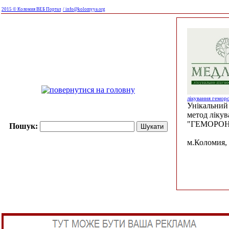
2015 © Коломия ВЕБ Портал
/ info@kolomyya.org
лікування гемор
Унікальний 
метод ліку
"ГЕМОРОН
Пошук:
м.Коломия, 