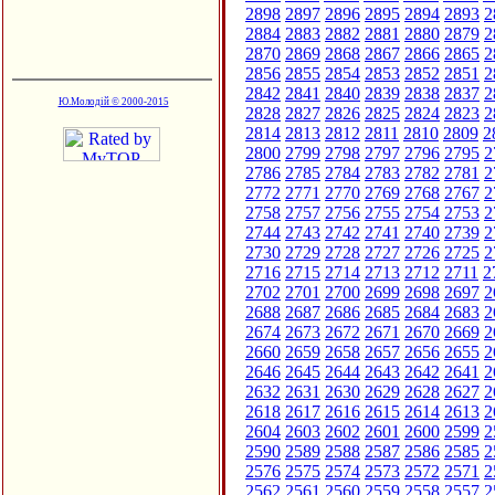
2898
2897
2896
2895
2894
2893
2
2884
2883
2882
2881
2880
2879
2
2870
2869
2868
2867
2866
2865
2
2856
2855
2854
2853
2852
2851
2
2842
2841
2840
2839
2838
2837
2
Ю.Молодій © 2000-2015
2828
2827
2826
2825
2824
2823
2
2814
2813
2812
2811
2810
2809
2
2800
2799
2798
2797
2796
2795
2
2786
2785
2784
2783
2782
2781
2
2772
2771
2770
2769
2768
2767
2
2758
2757
2756
2755
2754
2753
2
2744
2743
2742
2741
2740
2739
2
2730
2729
2728
2727
2726
2725
2
2716
2715
2714
2713
2712
2711
2
2702
2701
2700
2699
2698
2697
2
2688
2687
2686
2685
2684
2683
2
2674
2673
2672
2671
2670
2669
2
2660
2659
2658
2657
2656
2655
2
2646
2645
2644
2643
2642
2641
2
2632
2631
2630
2629
2628
2627
2
2618
2617
2616
2615
2614
2613
2
2604
2603
2602
2601
2600
2599
2
2590
2589
2588
2587
2586
2585
2
2576
2575
2574
2573
2572
2571
2
2562
2561
2560
2559
2558
2557
2