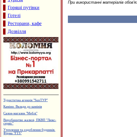
При використанні матеріалів обов'я
Горящі путівки
Готелі
Ресторани, кафе
Дозвілля
Будцентр "Деніго"
Архітектурне проектування.
Р.Думанський
Меблі і меблева фурнітура
Меблева фабрика "ТТТ"
Меража ювелірних магазинів "АГАТ"