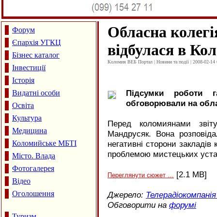
Обласна колегі
Форум
Єпархія УГКЦ
відбулася в Кол
Бізнес каталог
Коломия ВЕБ Портал | Новини та події | 2008-02-14 
Інвестиції
Історія
Підсумки роботи г
Видатні особи
обговорювали на облас
Освіта
Культура
Перед коломиянами звіту
Медицина
Мандрусяк. Вона розповіда
Коломийське МБТІ
негативні сторони закладів
проблемою мистецьких устан
Місто. Влада
Фотогалерея
[2.1
MB
]
Переглянути сюжет …
Відео
Оголошення
Джерело:
Телерадіокомпанія
Обговорити на
форумі
Туризм