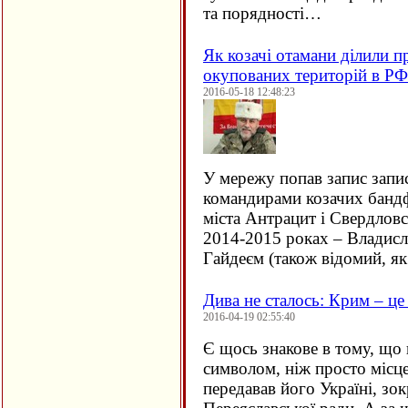
та порядності…
Як козачі отамани ділили п
окупованих територій в РФ
2016-05-18 12:48:23
У мережу попав запис запи
командирами козачих банд
міста Антрацит і Свердловс
2014-2015 роках – Владис
Гайдеєм (також відомий, я
Дива не сталось: Крим – це
2016-04-19 02:55:40
Є щось знакове в тому, що 
символом, ніж просто міс
передавав його Україні, зок