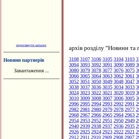
переглянути каталог
архів розділу "Новини та 
3108
3107
3106
3105
3104
3103
3
Новини партнерів
3094
3093
3092
3091
3090
3089
3
3080
3079
3078
3077
3076
3075
3
Завантаження ...
3066
3065
3064
3063
3062
3061
3
3052
3051
3050
3049
3048
3047
3
3038
3037
3036
3035
3034
3033
3
3024
3023
3022
3021
3020
3019
3
3010
3009
3008
3007
3006
3005
3
2996
2995
2994
2993
2992
2991
2
2982
2981
2980
2979
2978
2977
2
2968
2967
2966
2965
2964
2963
2
2954
2953
2952
2951
2950
2949
2
2940
2939
2938
2937
2936
2935
2
2926
2925
2924
2923
2922
2921
2
2912
2911
2910
2909
2908
2907
2