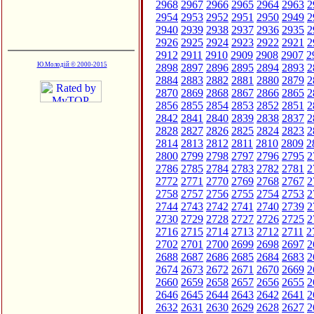
2968
2967
2966
2965
2964
2963
2
2954
2953
2952
2951
2950
2949
2
2940
2939
2938
2937
2936
2935
2
2926
2925
2924
2923
2922
2921
2
2912
2911
2910
2909
2908
2907
2
Ю.Молодій © 2000-2015
2898
2897
2896
2895
2894
2893
2
2884
2883
2882
2881
2880
2879
2
2870
2869
2868
2867
2866
2865
2
2856
2855
2854
2853
2852
2851
2
2842
2841
2840
2839
2838
2837
2
2828
2827
2826
2825
2824
2823
2
2814
2813
2812
2811
2810
2809
2
2800
2799
2798
2797
2796
2795
2
2786
2785
2784
2783
2782
2781
2
2772
2771
2770
2769
2768
2767
2
2758
2757
2756
2755
2754
2753
2
2744
2743
2742
2741
2740
2739
2
2730
2729
2728
2727
2726
2725
2
2716
2715
2714
2713
2712
2711
2
2702
2701
2700
2699
2698
2697
2
2688
2687
2686
2685
2684
2683
2
2674
2673
2672
2671
2670
2669
2
2660
2659
2658
2657
2656
2655
2
2646
2645
2644
2643
2642
2641
2
2632
2631
2630
2629
2628
2627
2