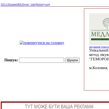
2015 © Коломия ВЕБ Портал
/ info@kolomyya.org
лікування гемор
Унікальний 
метод ліку
"ГЕМОРОН
Пошук:
м.Коломия, 