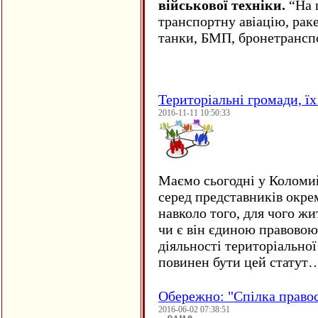
військової техніки.
“На ц
транспортну авіацію, рак
танки, БМП, бронетрансп
Територіальні громади, їх 
2016-11-11 10:50:33
Маємо сьогодні у Коломи
серед представників окре
навколо того, для чого жи
чи є він єдиною правовою
діяльності територіально
повинен бути цей статут
Обережно: "Спілка право
2016-06-02 07:38:51