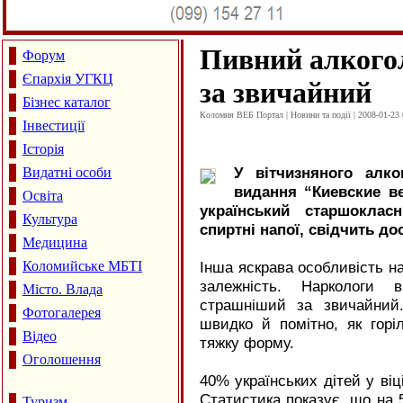
Пивний алкого
Форум
Єпархія УГКЦ
за звичайний
Бізнес каталог
Коломия ВЕБ Портал | Новини та події | 2008-01-23 
Інвестиції
Історія
У вітчизняного алко
Видатні особи
видання “Киевские в
Освіта
український старшоклас
Культура
спиртні напої, свідчить до
Медицина
Коломийське МБТІ
Інша яскрава особливість н
залежність. Наркологи 
Місто. Влада
страшніший за звичайний
Фотогалерея
швидко й помітно, як горі
Відео
тяжку форму.
Оголошення
40% українських дітей у віці
Статистика показує, що на 5
Туризм