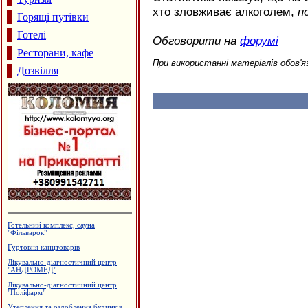
хто зловживає алкоголем,
п
Горящі путівки
Готелі
Обговорити на
форумі
Ресторани, кафе
При використанні матеріалів обов'я
Дозвілля
Агентство нерухомості "А.Мрія"
Будцентр "Деніго"
Салон-магазин "Coffe-inn"
Дзвони церковні
Рафтинг