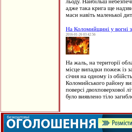
льоду. Найбільш небезпеч
адже така крига ще надзв
маси навіть маленької д
На Коломийщині у вогні 
2016-01-26 03:42:56
На жаль, на території обл
місце випадки пожеж із з
січня на одному із обійст
Коломийського району ви
поверсі двохповерхової лі
було виявлено тіло загиб