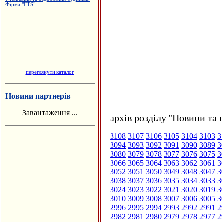
переглянути каталог
Новини партнерів
Завантаження ...
архів розділу "Новини та 
3108
3107
3106
3105
3104
3103
3
3094
3093
3092
3091
3090
3089
3
3080
3079
3078
3077
3076
3075
3
3066
3065
3064
3063
3062
3061
3
3052
3051
3050
3049
3048
3047
3
3038
3037
3036
3035
3034
3033
3
3024
3023
3022
3021
3020
3019
3
3010
3009
3008
3007
3006
3005
3
2996
2995
2994
2993
2992
2991
2
2982
2981
2980
2979
2978
2977
2