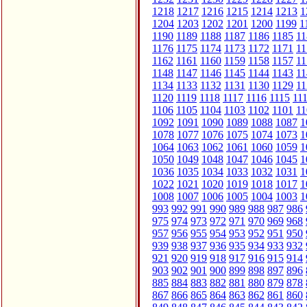
1218
1217
1216
1215
1214
1213
1
1204
1203
1202
1201
1200
1199
1
1190
1189
1188
1187
1186
1185
11
1176
1175
1174
1173
1172
1171
11
1162
1161
1160
1159
1158
1157
11
1148
1147
1146
1145
1144
1143
11
1134
1133
1132
1131
1130
1129
11
1120
1119
1118
1117
1116
1115
11
1106
1105
1104
1103
1102
1101
11
1092
1091
1090
1089
1088
1087
1
1078
1077
1076
1075
1074
1073
1
1064
1063
1062
1061
1060
1059
1
1050
1049
1048
1047
1046
1045
1
1036
1035
1034
1033
1032
1031
1
1022
1021
1020
1019
1018
1017
1
1008
1007
1006
1005
1004
1003
1
993
992
991
990
989
988
987
986
975
974
973
972
971
970
969
968
957
956
955
954
953
952
951
950
939
938
937
936
935
934
933
932
921
920
919
918
917
916
915
914
903
902
901
900
899
898
897
896
885
884
883
882
881
880
879
878
867
866
865
864
863
862
861
860