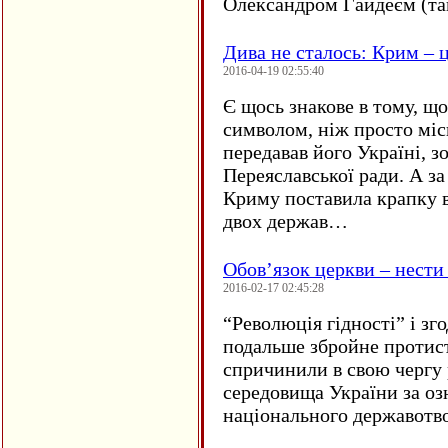
Олександром Гайдеєм (та
Дива не сталось: Крим – ц
2016-04-19 02:55:40
Є щось знакове в тому, що
символом, ніж просто мі
передавав його Україні, з
Переяславської ради. А за
Криму поставила крапку в
двох держав…
Обов’язок церкви – нести
2016-02-17 02:45:28
“
Революція гідності” і з
подальше збройне протис
спричинили в свою чергу
середовища України за оз
національного державот