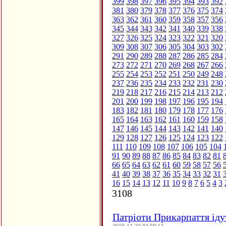
399
398
397
396
395
394
393
392
381
380
379
378
377
376
375
374
363
362
361
360
359
358
357
356
345
344
343
342
341
340
339
338
327
326
325
324
323
322
321
320
309
308
307
306
305
304
303
302
291
290
289
288
287
286
285
284
273
272
271
270
269
268
267
266
255
254
253
252
251
250
249
248
237
236
235
234
233
232
231
230
219
218
217
216
215
214
213
212
201
200
199
198
197
196
195
194
183
182
181
180
179
178
177
176
165
164
163
162
161
160
159
158
147
146
145
144
143
142
141
140
129
128
127
126
125
124
123
122
111
110
109
108
107
106
105
104
91
90
89
88
87
86
85
84
83
82
81
66
65
64
63
62
61
60
59
58
57
56
41
40
39
38
37
36
35
34
33
32
31
16
15
14
13
12
11
10
9
8
7
6
5
4
3
3108
Патріоти Прикарпаття іду