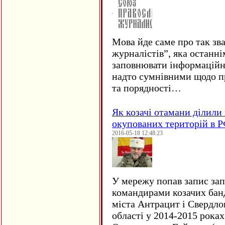
Мова йде саме про так зв
журналістів”, яка останні
заповнювати інформаційн
надто сумнівними щодо пр
та порядності…
Як козачі отамани ділили 
окупованих територій в 
2016-05-18 12:48:23
У мережу попав запис за
командирами козачих бан
міста Антрацит і Свердло
області у 2014-2015 рока