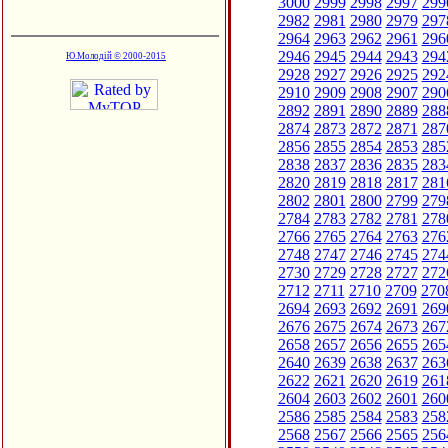
3000
2999
2998
2997
299
2982
2981
2980
2979
297
2964
2963
2962
2961
296
2946
2945
2944
2943
294
Ю.Молодій © 2000-2015
2928
2927
2926
2925
292
2910
2909
2908
2907
290
2892
2891
2890
2889
288
2874
2873
2872
2871
287
2856
2855
2854
2853
285
2838
2837
2836
2835
283
2820
2819
2818
2817
281
2802
2801
2800
2799
279
2784
2783
2782
2781
278
2766
2765
2764
2763
276
2748
2747
2746
2745
274
2730
2729
2728
2727
272
2712
2711
2710
2709
270
2694
2693
2692
2691
269
2676
2675
2674
2673
267
2658
2657
2656
2655
265
2640
2639
2638
2637
263
2622
2621
2620
2619
261
2604
2603
2602
2601
260
2586
2585
2584
2583
258
2568
2567
2566
2565
256