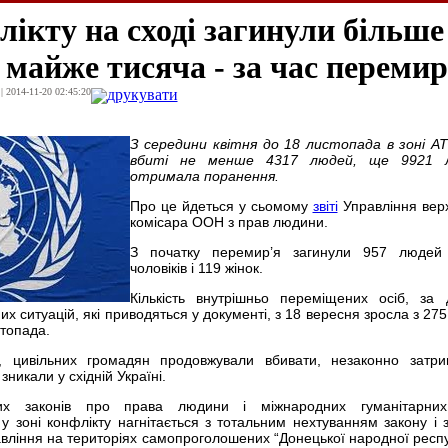
лікту на сході загинули більше
 майже тисяча - за час перемир
| 2014-11-20 02:45:20
друкувати
З середини квітня до 18 листопада в зоні А
вбиті не менше 4317 людей, ще 9921 
отримала поранення.
Про це йдеться у сьомому
звіті
Управління вер
комісара ООН з прав людини.
З початку перемир’я загинули 957 людей
чоловіків і 119 жінок.
Кількість внутрішньо переміщених осіб, за
х ситуацій, які приводяться у документі, з 18 вересня зросла з 275
топада.
, цивільних громадян продовжували вбивати, незаконно затри
зникали у східній Україні.
их законів про права людини і міжнародних гуманітарни
у зоні конфлікту нагнітається з тотальним нехтуванням закону і 
ління на територіях самопроголошених “Донецької народної респуб