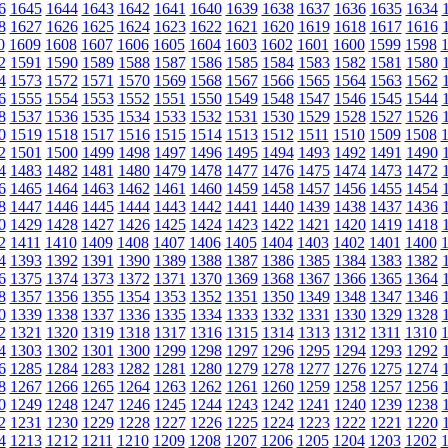
6
1645
1644
1643
1642
1641
1640
1639
1638
1637
1636
1635
1634
8
1627
1626
1625
1624
1623
1622
1621
1620
1619
1618
1617
1616
0
1609
1608
1607
1606
1605
1604
1603
1602
1601
1600
1599
1598
2
1591
1590
1589
1588
1587
1586
1585
1584
1583
1582
1581
1580
4
1573
1572
1571
1570
1569
1568
1567
1566
1565
1564
1563
1562
6
1555
1554
1553
1552
1551
1550
1549
1548
1547
1546
1545
1544
8
1537
1536
1535
1534
1533
1532
1531
1530
1529
1528
1527
1526
0
1519
1518
1517
1516
1515
1514
1513
1512
1511
1510
1509
1508
2
1501
1500
1499
1498
1497
1496
1495
1494
1493
1492
1491
1490
4
1483
1482
1481
1480
1479
1478
1477
1476
1475
1474
1473
1472
6
1465
1464
1463
1462
1461
1460
1459
1458
1457
1456
1455
1454
8
1447
1446
1445
1444
1443
1442
1441
1440
1439
1438
1437
1436
0
1429
1428
1427
1426
1425
1424
1423
1422
1421
1420
1419
1418
2
1411
1410
1409
1408
1407
1406
1405
1404
1403
1402
1401
1400
4
1393
1392
1391
1390
1389
1388
1387
1386
1385
1384
1383
1382
6
1375
1374
1373
1372
1371
1370
1369
1368
1367
1366
1365
1364
8
1357
1356
1355
1354
1353
1352
1351
1350
1349
1348
1347
1346
0
1339
1338
1337
1336
1335
1334
1333
1332
1331
1330
1329
1328
2
1321
1320
1319
1318
1317
1316
1315
1314
1313
1312
1311
1310
4
1303
1302
1301
1300
1299
1298
1297
1296
1295
1294
1293
1292
6
1285
1284
1283
1282
1281
1280
1279
1278
1277
1276
1275
1274
8
1267
1266
1265
1264
1263
1262
1261
1260
1259
1258
1257
1256
0
1249
1248
1247
1246
1245
1244
1243
1242
1241
1240
1239
1238
2
1231
1230
1229
1228
1227
1226
1225
1224
1223
1222
1221
1220
4
1213
1212
1211
1210
1209
1208
1207
1206
1205
1204
1203
1202