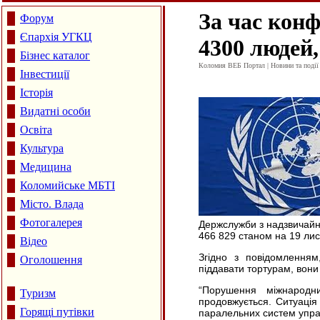
За час конф
Форум
Єпархія УГКЦ
4300 людей,
Бізнес каталог
Коломия ВЕБ Портал | Новини та події 
Інвестиції
Історія
Видатні особи
Освіта
Культура
Медицина
Коломийське МБТІ
Місто. Влада
Фотогалерея
Держслужби з надзвичайни
466 829 станом на 19 лис
Відео
Згідно з повідомленням
Оголошення
піддавати тортурам, вони 
“
Порушення міжнародн
Туризм
продовжується. Ситуація 
Горящі путівки
паралельних систем управ