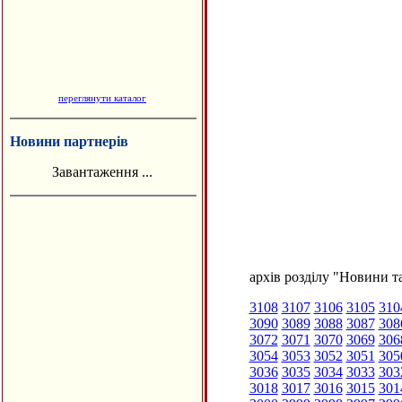
переглянути каталог
Новини партнерів
Завантаження ...
архів розділу "Новини та
3108
3107
3106
3105
310
3090
3089
3088
3087
308
3072
3071
3070
3069
306
3054
3053
3052
3051
305
3036
3035
3034
3033
303
3018
3017
3016
3015
301