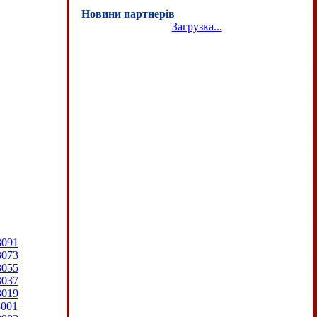
Новини партнерів
Загрузка...
3091
3073
3055
3037
3019
3001