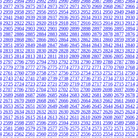
6
2995
2994
2993
2992
2991
2990
2989
2988
2987
2986
2985
2984
8
2977
2976
2975
2974
2973
2972
2971
2970
2969
2968
2967
2966
0
2959
2958
2957
2956
2955
2954
2953
2952
2951
2950
2949
2948
2
2941
2940
2939
2938
2937
2936
2935
2934
2933
2932
2931
2930
4
2923
2922
2921
2920
2919
2918
2917
2916
2915
2914
2913
2912
6
2905
2904
2903
2902
2901
2900
2899
2898
2897
2896
2895
2894
8
2887
2886
2885
2884
2883
2882
2881
2880
2879
2878
2877
2876
0
2869
2868
2867
2866
2865
2864
2863
2862
2861
2860
2859
2858
2
2851
2850
2849
2848
2847
2846
2845
2844
2843
2842
2841
2840
4
2833
2832
2831
2830
2829
2828
2827
2826
2825
2824
2823
2822
6
2815
2814
2813
2812
2811
2810
2809
2808
2807
2806
2805
2804
8
2797
2796
2795
2794
2793
2792
2791
2790
2789
2788
2787
2786
0
2779
2778
2777
2776
2775
2774
2773
2772
2771
2770
2769
2768
2
2761
2760
2759
2758
2757
2756
2755
2754
2753
2752
2751
2750
4
2743
2742
2741
2740
2739
2738
2737
2736
2735
2734
2733
2732
6
2725
2724
2723
2722
2721
2720
2719
2718
2717
2716
2715
2714
8
2707
2706
2705
2704
2703
2702
2701
2700
2699
2698
2697
2696
0
2689
2688
2687
2686
2685
2684
2683
2682
2681
2680
2679
2678
2
2671
2670
2669
2668
2667
2666
2665
2664
2663
2662
2661
2660
4
2653
2652
2651
2650
2649
2648
2647
2646
2645
2644
2643
2642
6
2635
2634
2633
2632
2631
2630
2629
2628
2627
2626
2625
2624
8
2617
2616
2615
2614
2613
2612
2611
2610
2609
2608
2607
2606
0
2599
2598
2597
2596
2595
2594
2593
2592
2591
2590
2589
2588
2
2581
2580
2579
2578
2577
2576
2575
2574
2573
2572
2571
2570
4
2563
2562
2561
2560
2559
2558
2557
2556
2555
2554
2553
2552