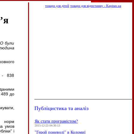
товари для дітей
товари для відпочинку - Kapitan.ua
’я
ТО були
людина
ховного
 - 838
 даними
 489 до
Публіцистика та аналіз
мувати,
Як стати програмістом?
х норм
2015-12-23 04:30:13
за умов
ліки” і
"Герой поневолі" в Коломиї