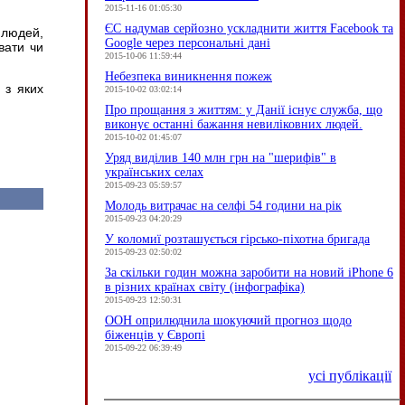
2015-11-16 01:05:30
ЄC надумав серйозно ускладнити життя Facebook та
 людей,
Google через персональні дані
вати чи
2015-10-06 11:59:44
Небезпека виникнення пожеж
 з яких
2015-10-02 03:02:14
Про прощання з життям: у Данії існує служба, що
виконує останні бажання невиліковних людей.
2015-10-02 01:45:07
Уряд виділив 140 млн грн на "шерифів" в
українських селах
2015-09-23 05:59:57
Молодь витрачає на селфі 54 години на рік
2015-09-23 04:20:29
У коломиї розташується гірсько-піхотна бригада
2015-09-23 02:50:02
За скільки годин можна заробити на новий iPhone 6
в різних країнах світу (інфографіка)
2015-09-23 12:50:31
ООН оприлюднила шокуючий прогноз щодо
біженців у Європі
2015-09-22 06:39:49
усі публікації