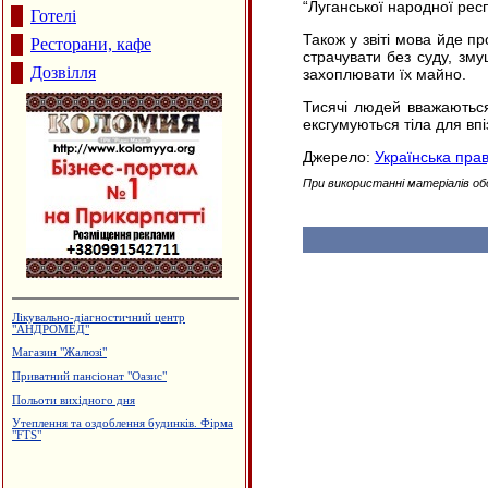
“Луганської народної респ
Готелі
Також у звіті мова йде п
Ресторани, кафе
страчувати без суду, зм
Дозвілля
захоплювати їх майно.
Тисячі людей вважаються
ексгумуються тіла для впі
Джерело:
Українська пра
При використанні матеріалів об
Лікувально-діагностичний центр
"АНДРОМЕД"
Магазин "Жалюзі"
Приватний пансіонат "Оазис"
Польоти вихідного дня
Утеплення та оздоблення будинків. Фірма
"FTS"