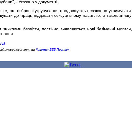
убліки”, - сказано у документі.
ро те, що озброєні угрупування продовжують незаконно утримувати
ушувати до праці, піддавати сексуальному насиллю, а також знищу
 зниклими безвісти, постійно виявляються нові безіменні могили,
знання.
вда
ов'язкове посилання на
Коломия ВЕБ Портал