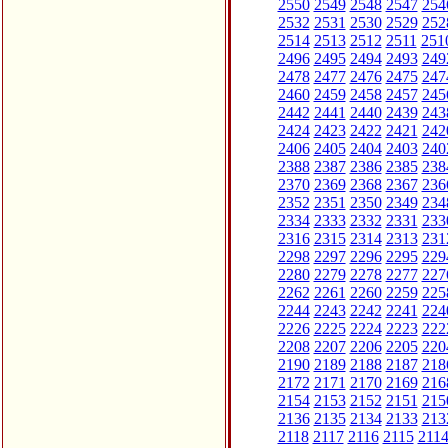
2550
2549
2548
2547
254
2532
2531
2530
2529
252
2514
2513
2512
2511
251
2496
2495
2494
2493
249
2478
2477
2476
2475
247
2460
2459
2458
2457
245
2442
2441
2440
2439
243
2424
2423
2422
2421
242
2406
2405
2404
2403
240
2388
2387
2386
2385
238
2370
2369
2368
2367
236
2352
2351
2350
2349
234
2334
2333
2332
2331
233
2316
2315
2314
2313
231
2298
2297
2296
2295
229
2280
2279
2278
2277
227
2262
2261
2260
2259
225
2244
2243
2242
2241
224
2226
2225
2224
2223
222
2208
2207
2206
2205
220
2190
2189
2188
2187
218
2172
2171
2170
2169
216
2154
2153
2152
2151
215
2136
2135
2134
2133
213
2118
2117
2116
2115
211