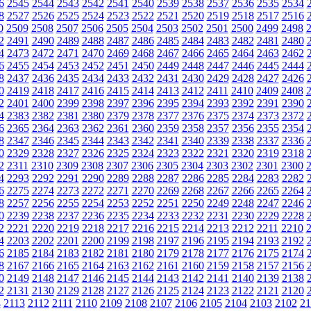
6
2545
2544
2543
2542
2541
2540
2539
2538
2537
2536
2535
2534
8
2527
2526
2525
2524
2523
2522
2521
2520
2519
2518
2517
2516
0
2509
2508
2507
2506
2505
2504
2503
2502
2501
2500
2499
2498
2
2491
2490
2489
2488
2487
2486
2485
2484
2483
2482
2481
2480
4
2473
2472
2471
2470
2469
2468
2467
2466
2465
2464
2463
2462
6
2455
2454
2453
2452
2451
2450
2449
2448
2447
2446
2445
2444
8
2437
2436
2435
2434
2433
2432
2431
2430
2429
2428
2427
2426
0
2419
2418
2417
2416
2415
2414
2413
2412
2411
2410
2409
2408
2
2401
2400
2399
2398
2397
2396
2395
2394
2393
2392
2391
2390
4
2383
2382
2381
2380
2379
2378
2377
2376
2375
2374
2373
2372
6
2365
2364
2363
2362
2361
2360
2359
2358
2357
2356
2355
2354
8
2347
2346
2345
2344
2343
2342
2341
2340
2339
2338
2337
2336
0
2329
2328
2327
2326
2325
2324
2323
2322
2321
2320
2319
2318
2
2311
2310
2309
2308
2307
2306
2305
2304
2303
2302
2301
2300
4
2293
2292
2291
2290
2289
2288
2287
2286
2285
2284
2283
2282
6
2275
2274
2273
2272
2271
2270
2269
2268
2267
2266
2265
2264
8
2257
2256
2255
2254
2253
2252
2251
2250
2249
2248
2247
2246
0
2239
2238
2237
2236
2235
2234
2233
2232
2231
2230
2229
2228
2
2221
2220
2219
2218
2217
2216
2215
2214
2213
2212
2211
2210
4
2203
2202
2201
2200
2199
2198
2197
2196
2195
2194
2193
2192
6
2185
2184
2183
2182
2181
2180
2179
2178
2177
2176
2175
2174
8
2167
2166
2165
2164
2163
2162
2161
2160
2159
2158
2157
2156
0
2149
2148
2147
2146
2145
2144
2143
2142
2141
2140
2139
2138
2
2131
2130
2129
2128
2127
2126
2125
2124
2123
2122
2121
2120
4
2113
2112
2111
2110
2109
2108
2107
2106
2105
2104
2103
2102
21