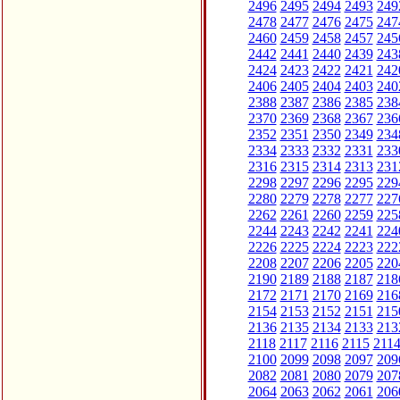
2496
2495
2494
2493
249
2478
2477
2476
2475
247
2460
2459
2458
2457
245
2442
2441
2440
2439
243
2424
2423
2422
2421
242
2406
2405
2404
2403
240
2388
2387
2386
2385
238
2370
2369
2368
2367
236
2352
2351
2350
2349
234
2334
2333
2332
2331
233
2316
2315
2314
2313
231
2298
2297
2296
2295
229
2280
2279
2278
2277
227
2262
2261
2260
2259
225
2244
2243
2242
2241
224
2226
2225
2224
2223
222
2208
2207
2206
2205
220
2190
2189
2188
2187
218
2172
2171
2170
2169
216
2154
2153
2152
2151
215
2136
2135
2134
2133
213
2118
2117
2116
2115
211
2100
2099
2098
2097
209
2082
2081
2080
2079
207
2064
2063
2062
2061
206