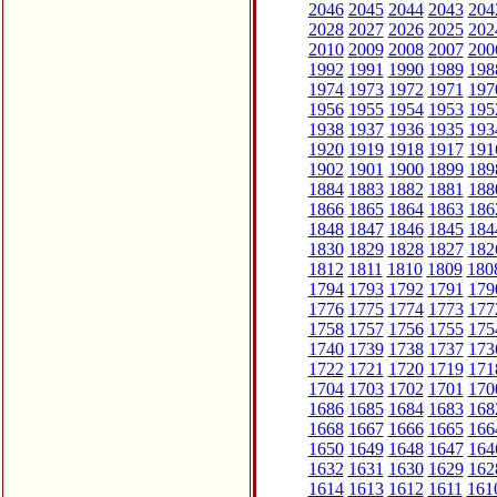
2046
2045
2044
2043
204
2028
2027
2026
2025
202
2010
2009
2008
2007
200
1992
1991
1990
1989
198
1974
1973
1972
1971
197
1956
1955
1954
1953
195
1938
1937
1936
1935
193
1920
1919
1918
1917
191
1902
1901
1900
1899
189
1884
1883
1882
1881
188
1866
1865
1864
1863
186
1848
1847
1846
1845
184
1830
1829
1828
1827
182
1812
1811
1810
1809
180
1794
1793
1792
1791
179
1776
1775
1774
1773
177
1758
1757
1756
1755
175
1740
1739
1738
1737
173
1722
1721
1720
1719
171
1704
1703
1702
1701
170
1686
1685
1684
1683
168
1668
1667
1666
1665
166
1650
1649
1648
1647
164
1632
1631
1630
1629
162
1614
1613
1612
1611
161