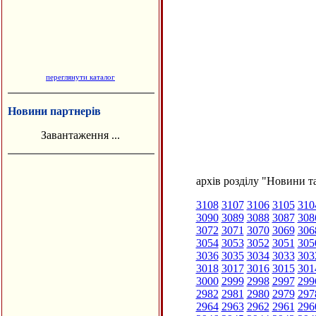
переглянути каталог
Новини партнерів
Завантаження ...
архів розділу "Новини та
3108
3107
3106
3105
310
3090
3089
3088
3087
308
3072
3071
3070
3069
306
3054
3053
3052
3051
305
3036
3035
3034
3033
303
3018
3017
3016
3015
301
3000
2999
2998
2997
299
2982
2981
2980
2979
297
2964
2963
2962
2961
296