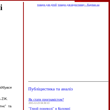
і
товари для дітей
товари для відпочинку - Kapitan.ua
ідбувся
Публіцистика та аналіз
A
ZIK
.
Як стати програмістом?
2015-12-23 04:30:13
тнє” та
"Герой поневолі" в Коломиї