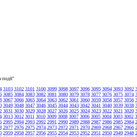
 події"
4
3103
3102
3101
3100
3099
3098
3097
3096
3095
3094
3093
3092
6
3085
3084
3083
3082
3081
3080
3079
3078
3077
3076
3075
3074
8
3067
3066
3065
3064
3063
3062
3061
3060
3059
3058
3057
3056
0
3049
3048
3047
3046
3045
3044
3043
3042
3041
3040
3039
3038
2
3031
3030
3029
3028
3027
3026
3025
3024
3023
3022
3021
3020
4
3013
3012
3011
3010
3009
3008
3007
3006
3005
3004
3003
3002
6
2995
2994
2993
2992
2991
2990
2989
2988
2987
2986
2985
2984
8
2977
2976
2975
2974
2973
2972
2971
2970
2969
2968
2967
2966
0
2959
2958
2957
2956
2955
2954
2953
2952
2951
2950
2949
2948