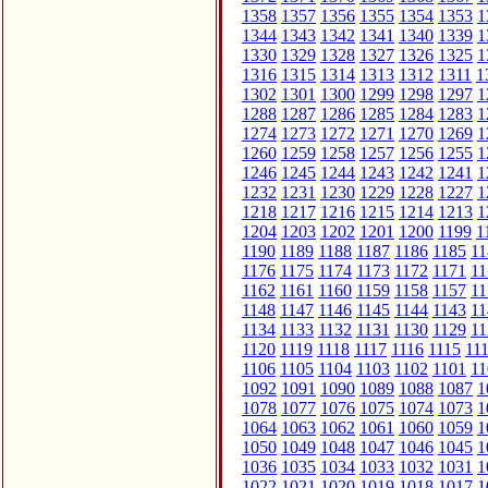
1358
1357
1356
1355
1354
1353
1
1344
1343
1342
1341
1340
1339
1
1330
1329
1328
1327
1326
1325
1
1316
1315
1314
1313
1312
1311
1
1302
1301
1300
1299
1298
1297
1
1288
1287
1286
1285
1284
1283
1
1274
1273
1272
1271
1270
1269
1
1260
1259
1258
1257
1256
1255
1
1246
1245
1244
1243
1242
1241
1
1232
1231
1230
1229
1228
1227
1
1218
1217
1216
1215
1214
1213
1
1204
1203
1202
1201
1200
1199
1
1190
1189
1188
1187
1186
1185
11
1176
1175
1174
1173
1172
1171
11
1162
1161
1160
1159
1158
1157
11
1148
1147
1146
1145
1144
1143
11
1134
1133
1132
1131
1130
1129
11
1120
1119
1118
1117
1116
1115
11
1106
1105
1104
1103
1102
1101
11
1092
1091
1090
1089
1088
1087
1
1078
1077
1076
1075
1074
1073
1
1064
1063
1062
1061
1060
1059
1
1050
1049
1048
1047
1046
1045
1
1036
1035
1034
1033
1032
1031
1
1022
1021
1020
1019
1018
1017
1