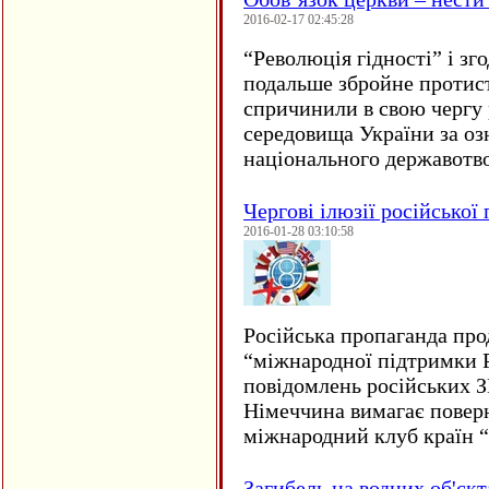
2016-02-17 02:45:28
“
Революція гідності” і з
подальше збройне протис
спричинили в свою чергу
середовища України за оз
національного державот
Чергові ілюзії російської
2016-01-28 03:10:58
Російська пропаганда про
“міжнародної підтримки Р
повідомлень російських 
Німеччина вимагає повер
міжнародний клуб країн 
Загибель на водних об'єкт