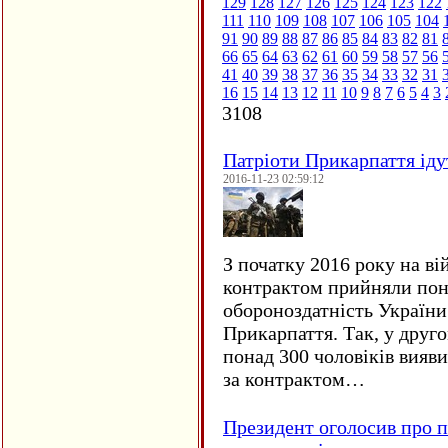
129
128
127
126
125
124
123
122
111
110
109
108
107
106
105
104
91
90
89
88
87
86
85
84
83
82
81
66
65
64
63
62
61
60
59
58
57
56
41
40
39
38
37
36
35
34
33
32
31
16
15
14
13
12
11
10
9
8
7
6
5
4
3
3108
Патріоти Прикарпаття іду
2016-11-23 02:59:12
З початку 2016 року на ві
контрактом прийняли понад
обороноздатність України 
Прикарпаття. Так, у друго
понад 300 чоловіків вияв
за контрактом…
Президент оголосив про п