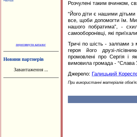
Розчулені таким вчинком, 
“
Його діти є нашими дітьми 
все, щоби допомогти їм. М
нашого побратима”, - схи
самооборонівці, які приїхал
Тричі по шість - залпами 
переглянути каталог
героя його друзі-лісівн
промовлені про Сергія і я
Новини партнерів
вимовила громада - “Слава У
Завантаження ...
Джерело:
Галицький Коресп
При використанні матеріалів обов'я