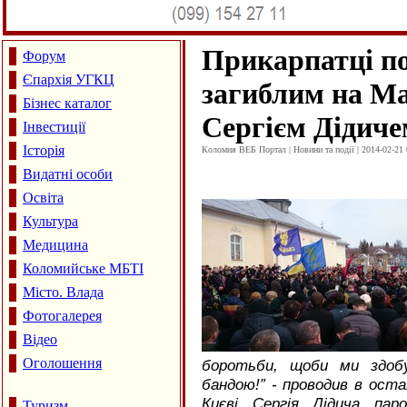
Прикарпатці п
Форум
Єпархія УГКЦ
загиблим на М
Бізнес каталог
Сергієм Дідиче
Інвестиції
Історія
Коломия ВЕБ Портал | Новини та події | 2014-02-21 
Видатні особи
Освіта
Культура
Медицина
Коломийське МБТІ
Місто. Влада
Фотогалерея
Відео
Оголошення
боротьби, щоби ми здобу
бандою!” - проводив в ост
Києві Сергія Дідича пар
Туризм