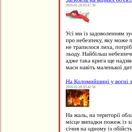
2016-01-26 03:47:30
Усі ми із задоволенням зу
про небезпеку, яку може 
не трапилося лиха, потрі
льоду. Найбільш небезпеч
адже така крига ще надзв
маси навіть маленької д
На Коломийщині у вогні 
2016-01-26 03:42:56
На жаль, на території обл
місце випадки пожеж із з
січня на одному із обійст