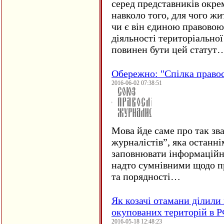
серед представників окре
навколо того, для чого жи
чи є він єдиною правовою
діяльності територіально
повинен бути цей статут
Обережно: "Спілка право
2016-06-02 07:38:51
Мова йде саме про так зв
журналістів”, яка останні
заповнювати інформаційн
надто сумнівними щодо пр
та порядності…
Як козачі отамани ділили 
окупованих територій в 
2016-05-18 12:48:23