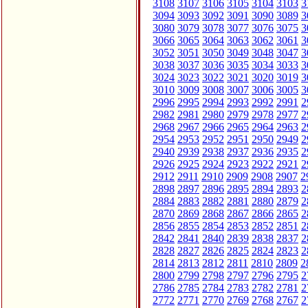
3108
3107
3106
3105
3104
3103
3
3094
3093
3092
3091
3090
3089
3
3080
3079
3078
3077
3076
3075
3
3066
3065
3064
3063
3062
3061
3
3052
3051
3050
3049
3048
3047
3
3038
3037
3036
3035
3034
3033
3
3024
3023
3022
3021
3020
3019
3
3010
3009
3008
3007
3006
3005
3
2996
2995
2994
2993
2992
2991
2
2982
2981
2980
2979
2978
2977
2
2968
2967
2966
2965
2964
2963
2
2954
2953
2952
2951
2950
2949
2
2940
2939
2938
2937
2936
2935
2
2926
2925
2924
2923
2922
2921
2
2912
2911
2910
2909
2908
2907
2
2898
2897
2896
2895
2894
2893
2
2884
2883
2882
2881
2880
2879
2
2870
2869
2868
2867
2866
2865
2
2856
2855
2854
2853
2852
2851
2
2842
2841
2840
2839
2838
2837
2
2828
2827
2826
2825
2824
2823
2
2814
2813
2812
2811
2810
2809
2
2800
2799
2798
2797
2796
2795
2
2786
2785
2784
2783
2782
2781
2
2772
2771
2770
2769
2768
2767
2