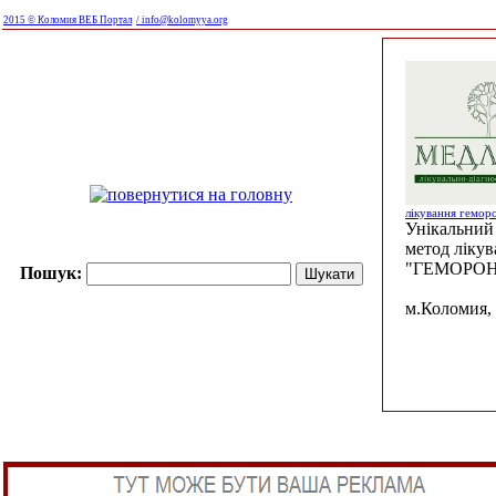
2015 © Коломия ВЕБ Портал
/ info@kolomyya.org
лікування гемор
Унікальний 
метод ліку
"ГЕМОРОН
Пошук:
м.Коломия, 