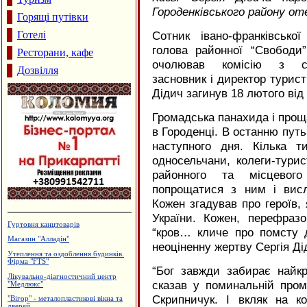
Городенківського району от
Горящі путівки
Готелі
Сотник івано-франківсько
голова районної “Свободи”
Ресторани, кафе
очолював комісію з соці
Дозвілля
засновник і директор турист
Дідич загинув 18 лютого від
Громадська панахида і прощ
в Городенці. В останню путь
наступного дня. Кілька 
односельчани, колеги-турис
районного та місцевог
попрощатися з ним і висло
Кожен згадував про героїв, 
України. Кожен, перефраз
Приватна садиба "Добрий ранок"
“кров… кличе про помсту д
Салон-магазин "Меблі"
неоціненну жертву Сергія Ді
Виробництво солоду, ВАТ
"Дятьківці"
“
Бог завжди забирає найкр
Меблева фабрика "ТТТ"
сказав у поминальній пром
Лікувально-діагностичний центр
Скрипничук. І вкляк на к
"Медлайф"