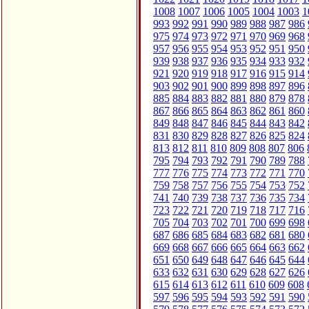
1008
1007
1006
1005
1004
1003
1
993
992
991
990
989
988
987
986
975
974
973
972
971
970
969
968
957
956
955
954
953
952
951
950
939
938
937
936
935
934
933
932
921
920
919
918
917
916
915
914
903
902
901
900
899
898
897
896
885
884
883
882
881
880
879
878
867
866
865
864
863
862
861
860
849
848
847
846
845
844
843
842
831
830
829
828
827
826
825
824
813
812
811
810
809
808
807
806
795
794
793
792
791
790
789
788
777
776
775
774
773
772
771
770
759
758
757
756
755
754
753
752
741
740
739
738
737
736
735
734
723
722
721
720
719
718
717
716
705
704
703
702
701
700
699
698
687
686
685
684
683
682
681
680
669
668
667
666
665
664
663
662
651
650
649
648
647
646
645
644
633
632
631
630
629
628
627
626
615
614
613
612
611
610
609
608
597
596
595
594
593
592
591
590