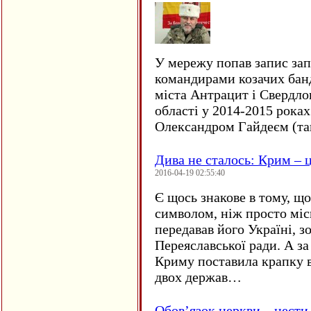
У мережу попав запис за
командирами козачих бан
міста Антрацит і Свердло
області у 2014-2015 рока
Олександром Гайдеєм (та
Дива не сталось: Крим – ц
2016-04-19 02:55:40
Є щось знакове в тому, що
символом, ніж просто мі
передавав його Україні, з
Переяславської ради. А за
Криму поставила крапку в
двох держав…
Обов’язок церкви – нести