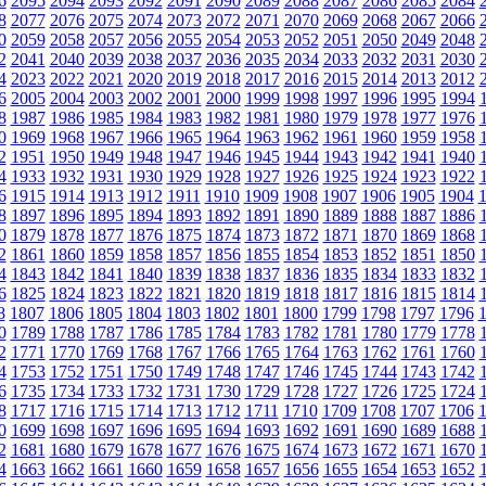
6
2095
2094
2093
2092
2091
2090
2089
2088
2087
2086
2085
2084
8
2077
2076
2075
2074
2073
2072
2071
2070
2069
2068
2067
2066
0
2059
2058
2057
2056
2055
2054
2053
2052
2051
2050
2049
2048
2
2041
2040
2039
2038
2037
2036
2035
2034
2033
2032
2031
2030
4
2023
2022
2021
2020
2019
2018
2017
2016
2015
2014
2013
2012
6
2005
2004
2003
2002
2001
2000
1999
1998
1997
1996
1995
1994
8
1987
1986
1985
1984
1983
1982
1981
1980
1979
1978
1977
1976
0
1969
1968
1967
1966
1965
1964
1963
1962
1961
1960
1959
1958
2
1951
1950
1949
1948
1947
1946
1945
1944
1943
1942
1941
1940
4
1933
1932
1931
1930
1929
1928
1927
1926
1925
1924
1923
1922
6
1915
1914
1913
1912
1911
1910
1909
1908
1907
1906
1905
1904
8
1897
1896
1895
1894
1893
1892
1891
1890
1889
1888
1887
1886
0
1879
1878
1877
1876
1875
1874
1873
1872
1871
1870
1869
1868
2
1861
1860
1859
1858
1857
1856
1855
1854
1853
1852
1851
1850
4
1843
1842
1841
1840
1839
1838
1837
1836
1835
1834
1833
1832
6
1825
1824
1823
1822
1821
1820
1819
1818
1817
1816
1815
1814
8
1807
1806
1805
1804
1803
1802
1801
1800
1799
1798
1797
1796
0
1789
1788
1787
1786
1785
1784
1783
1782
1781
1780
1779
1778
2
1771
1770
1769
1768
1767
1766
1765
1764
1763
1762
1761
1760
4
1753
1752
1751
1750
1749
1748
1747
1746
1745
1744
1743
1742
6
1735
1734
1733
1732
1731
1730
1729
1728
1727
1726
1725
1724
8
1717
1716
1715
1714
1713
1712
1711
1710
1709
1708
1707
1706
0
1699
1698
1697
1696
1695
1694
1693
1692
1691
1690
1689
1688
2
1681
1680
1679
1678
1677
1676
1675
1674
1673
1672
1671
1670
4
1663
1662
1661
1660
1659
1658
1657
1656
1655
1654
1653
1652