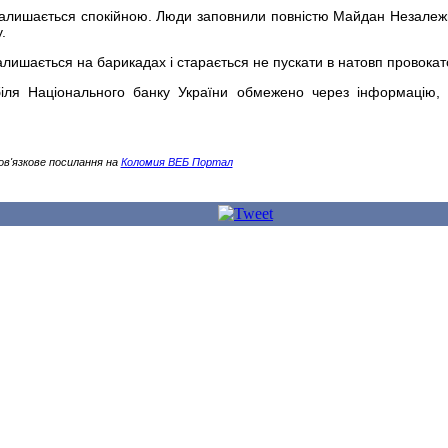
 залишається спокійною. Люди заповнили повністю Майдан Незалежн
.
шається на барикадах і старається не пускати в натовп провокато
 біля Національного банку України обмежено через інформацію,
ов'язкове посилання на
Коломия ВЕБ Портал