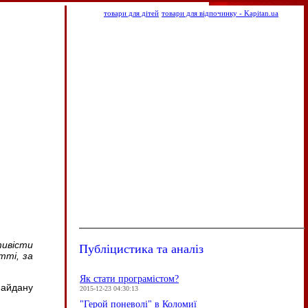
товари для дітей
товари для відпочинку - Kapitan.ua
ивісти
Публіцистика та аналіз
тті, за
Як стати програмістом?
майдану
2015-12-23 04:30:13
"Герой поневолі" в Коломиї