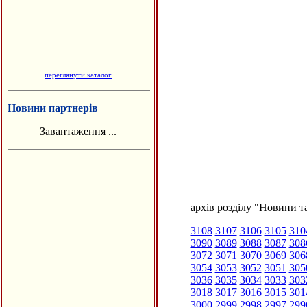
переглянути каталог
Новини партнерів
Завантаження ...
архів розділу "Новини та
3108
3107
3106
3105
310
3090
3089
3088
3087
308
3072
3071
3070
3069
306
3054
3053
3052
3051
305
3036
3035
3034
3033
303
3018
3017
3016
3015
301
3000
2999
2998
2997
299