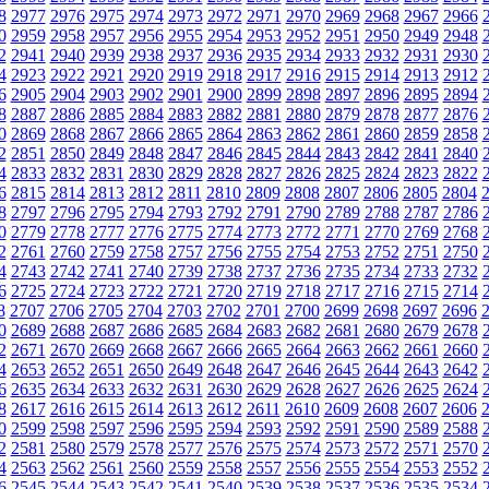
8
2977
2976
2975
2974
2973
2972
2971
2970
2969
2968
2967
2966
0
2959
2958
2957
2956
2955
2954
2953
2952
2951
2950
2949
2948
2
2941
2940
2939
2938
2937
2936
2935
2934
2933
2932
2931
2930
4
2923
2922
2921
2920
2919
2918
2917
2916
2915
2914
2913
2912
6
2905
2904
2903
2902
2901
2900
2899
2898
2897
2896
2895
2894
8
2887
2886
2885
2884
2883
2882
2881
2880
2879
2878
2877
2876
0
2869
2868
2867
2866
2865
2864
2863
2862
2861
2860
2859
2858
2
2851
2850
2849
2848
2847
2846
2845
2844
2843
2842
2841
2840
4
2833
2832
2831
2830
2829
2828
2827
2826
2825
2824
2823
2822
6
2815
2814
2813
2812
2811
2810
2809
2808
2807
2806
2805
2804
8
2797
2796
2795
2794
2793
2792
2791
2790
2789
2788
2787
2786
0
2779
2778
2777
2776
2775
2774
2773
2772
2771
2770
2769
2768
2
2761
2760
2759
2758
2757
2756
2755
2754
2753
2752
2751
2750
4
2743
2742
2741
2740
2739
2738
2737
2736
2735
2734
2733
2732
6
2725
2724
2723
2722
2721
2720
2719
2718
2717
2716
2715
2714
8
2707
2706
2705
2704
2703
2702
2701
2700
2699
2698
2697
2696
0
2689
2688
2687
2686
2685
2684
2683
2682
2681
2680
2679
2678
2
2671
2670
2669
2668
2667
2666
2665
2664
2663
2662
2661
2660
4
2653
2652
2651
2650
2649
2648
2647
2646
2645
2644
2643
2642
6
2635
2634
2633
2632
2631
2630
2629
2628
2627
2626
2625
2624
8
2617
2616
2615
2614
2613
2612
2611
2610
2609
2608
2607
2606
0
2599
2598
2597
2596
2595
2594
2593
2592
2591
2590
2589
2588
2
2581
2580
2579
2578
2577
2576
2575
2574
2573
2572
2571
2570
4
2563
2562
2561
2560
2559
2558
2557
2556
2555
2554
2553
2552
6
2545
2544
2543
2542
2541
2540
2539
2538
2537
2536
2535
2534