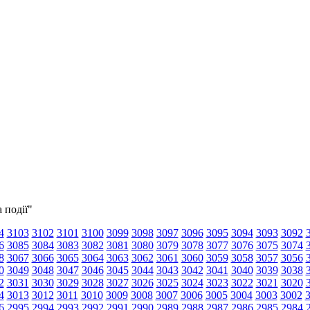
 події"
4
3103
3102
3101
3100
3099
3098
3097
3096
3095
3094
3093
3092
6
3085
3084
3083
3082
3081
3080
3079
3078
3077
3076
3075
3074
8
3067
3066
3065
3064
3063
3062
3061
3060
3059
3058
3057
3056
0
3049
3048
3047
3046
3045
3044
3043
3042
3041
3040
3039
3038
2
3031
3030
3029
3028
3027
3026
3025
3024
3023
3022
3021
3020
4
3013
3012
3011
3010
3009
3008
3007
3006
3005
3004
3003
3002
6
2995
2994
2993
2992
2991
2990
2989
2988
2987
2986
2985
2984