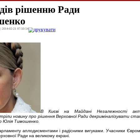
дів рішенню Ради
шенко
| 2014-02-21 07:50:54
друкувати
В Києві на Майдані Незалежності акт
тріли новину про рішення Верховної Ради декриміналізувати ста
єр Юлія Тимошенко.
арламенту аплодисментами і радісними вигуками. Учасники Євро
рховної Ради на великому екрані.