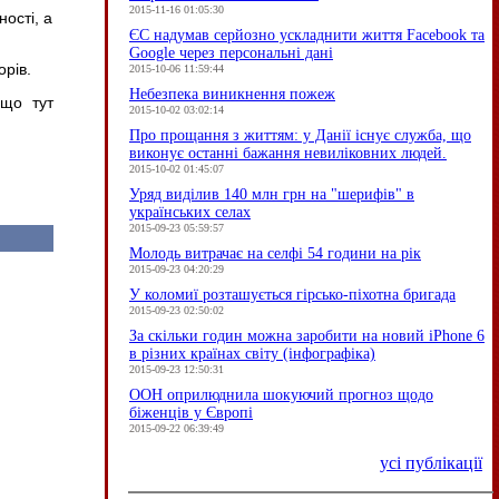
2015-11-16 01:05:30
ості, а
ЄC надумав серйозно ускладнити життя Facebook та
Google через персональні дані
рів.
2015-10-06 11:59:44
Небезпека виникнення пожеж
 що тут
2015-10-02 03:02:14
Про прощання з життям: у Данії існує служба, що
виконує останні бажання невиліковних людей.
2015-10-02 01:45:07
Уряд виділив 140 млн грн на "шерифів" в
українських селах
2015-09-23 05:59:57
Молодь витрачає на селфі 54 години на рік
2015-09-23 04:20:29
У коломиї розташується гірсько-піхотна бригада
2015-09-23 02:50:02
За скільки годин можна заробити на новий iPhone 6
в різних країнах світу (інфографіка)
2015-09-23 12:50:31
ООН оприлюднила шокуючий прогноз щодо
біженців у Європі
2015-09-22 06:39:49
усі публікації