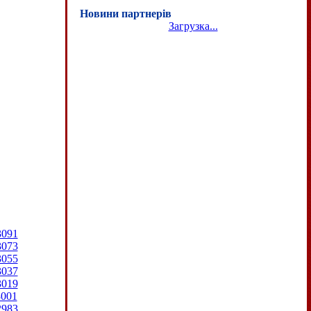
Новини партнерів
Загрузка...
3091
3073
3055
3037
3019
3001
2983