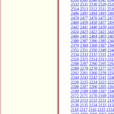
2532
2531
2530
2529
252
2514
2513
2512
2511
251
2496
2495
2494
2493
249
2478
2477
2476
2475
247
2460
2459
2458
2457
245
2442
2441
2440
2439
243
2424
2423
2422
2421
242
2406
2405
2404
2403
240
2388
2387
2386
2385
238
2370
2369
2368
2367
236
2352
2351
2350
2349
234
2334
2333
2332
2331
233
2316
2315
2314
2313
231
2298
2297
2296
2295
229
2280
2279
2278
2277
227
2262
2261
2260
2259
225
2244
2243
2242
2241
224
2226
2225
2224
2223
222
2208
2207
2206
2205
220
2190
2189
2188
2187
218
2172
2171
2170
2169
216
2154
2153
2152
2151
215
2136
2135
2134
2133
213
2118
2117
2116
2115
211