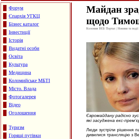
Майдан зра
Форум
Єпархія УГКЦ
щодо Тимо
Бізнес каталог
Коломия ВЕБ Портал | Новини та події 
Інвестиції
Історія
Видатні особи
Освіта
Культура
Медицина
Коломийське МБТІ
Місто. Влада
Фотогалерея
Відео
Оголошення
Євромайдану радісно зус
які засуджена екс-прем’
Туризм
Люди зустріли рішення п
дивилися трансляцію з Ве
Горящі путівки