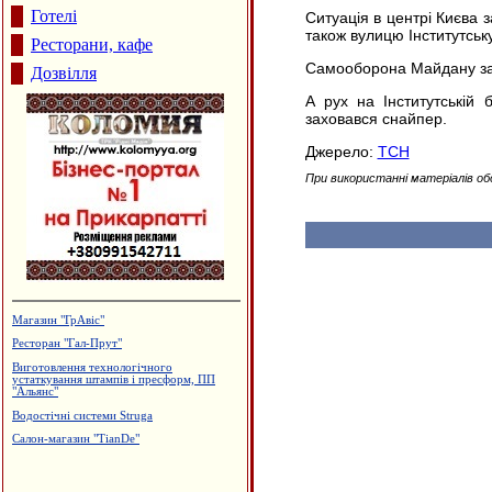
Готелі
Ситуація в центрі Києва
також вулицю Інститутську
Ресторани, кафе
Самооборона Майдану зали
Дозвілля
А рух на Інститутській
заховався снайпер.
Джерело:
ТСН
При використанні матеріалів об
Магазин "ГрАвіс"
Ресторан "Гал-Прут"
Виготовлення технологічного
устаткування штампів і пресформ, ПП
"Альянс"
Водостічні системи Struga
Салон-магазин "TianDe"