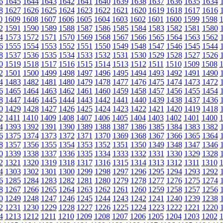
6
1645
1644
1643
1642
1641
1640
1639
1638
1637
1636
1635
1634
8
1627
1626
1625
1624
1623
1622
1621
1620
1619
1618
1617
1616
0
1609
1608
1607
1606
1605
1604
1603
1602
1601
1600
1599
1598
2
1591
1590
1589
1588
1587
1586
1585
1584
1583
1582
1581
1580
4
1573
1572
1571
1570
1569
1568
1567
1566
1565
1564
1563
1562
6
1555
1554
1553
1552
1551
1550
1549
1548
1547
1546
1545
1544
8
1537
1536
1535
1534
1533
1532
1531
1530
1529
1528
1527
1526
0
1519
1518
1517
1516
1515
1514
1513
1512
1511
1510
1509
1508
2
1501
1500
1499
1498
1497
1496
1495
1494
1493
1492
1491
1490
4
1483
1482
1481
1480
1479
1478
1477
1476
1475
1474
1473
1472
6
1465
1464
1463
1462
1461
1460
1459
1458
1457
1456
1455
1454
8
1447
1446
1445
1444
1443
1442
1441
1440
1439
1438
1437
1436
0
1429
1428
1427
1426
1425
1424
1423
1422
1421
1420
1419
1418
2
1411
1410
1409
1408
1407
1406
1405
1404
1403
1402
1401
1400
4
1393
1392
1391
1390
1389
1388
1387
1386
1385
1384
1383
1382
6
1375
1374
1373
1372
1371
1370
1369
1368
1367
1366
1365
1364
8
1357
1356
1355
1354
1353
1352
1351
1350
1349
1348
1347
1346
0
1339
1338
1337
1336
1335
1334
1333
1332
1331
1330
1329
1328
2
1321
1320
1319
1318
1317
1316
1315
1314
1313
1312
1311
1310
4
1303
1302
1301
1300
1299
1298
1297
1296
1295
1294
1293
1292
6
1285
1284
1283
1282
1281
1280
1279
1278
1277
1276
1275
1274
8
1267
1266
1265
1264
1263
1262
1261
1260
1259
1258
1257
1256
0
1249
1248
1247
1246
1245
1244
1243
1242
1241
1240
1239
1238
2
1231
1230
1229
1228
1227
1226
1225
1224
1223
1222
1221
1220
4
1213
1212
1211
1210
1209
1208
1207
1206
1205
1204
1203
1202