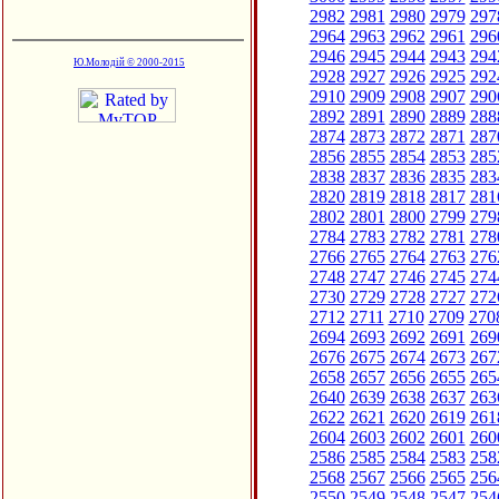
2982
2981
2980
2979
297
2964
2963
2962
2961
296
2946
2945
2944
2943
294
Ю.Молодій © 2000-2015
2928
2927
2926
2925
292
2910
2909
2908
2907
290
2892
2891
2890
2889
288
2874
2873
2872
2871
287
2856
2855
2854
2853
285
2838
2837
2836
2835
283
2820
2819
2818
2817
281
2802
2801
2800
2799
279
2784
2783
2782
2781
278
2766
2765
2764
2763
276
2748
2747
2746
2745
274
2730
2729
2728
2727
272
2712
2711
2710
2709
270
2694
2693
2692
2691
269
2676
2675
2674
2673
267
2658
2657
2656
2655
265
2640
2639
2638
2637
263
2622
2621
2620
2619
261
2604
2603
2602
2601
260
2586
2585
2584
2583
258
2568
2567
2566
2565
256
2550
2549
2548
2547
254