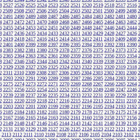
8
2527
2526
2525
2524
2523
2522
2521
2520
2519
2518
2517
2516
0
2509
2508
2507
2506
2505
2504
2503
2502
2501
2500
2499
2498
2
2491
2490
2489
2488
2487
2486
2485
2484
2483
2482
2481
2480
4
2473
2472
2471
2470
2469
2468
2467
2466
2465
2464
2463
2462
6
2455
2454
2453
2452
2451
2450
2449
2448
2447
2446
2445
2444
8
2437
2436
2435
2434
2433
2432
2431
2430
2429
2428
2427
2426
0
2419
2418
2417
2416
2415
2414
2413
2412
2411
2410
2409
2408
2
2401
2400
2399
2398
2397
2396
2395
2394
2393
2392
2391
2390
4
2383
2382
2381
2380
2379
2378
2377
2376
2375
2374
2373
2372
6
2365
2364
2363
2362
2361
2360
2359
2358
2357
2356
2355
2354
8
2347
2346
2345
2344
2343
2342
2341
2340
2339
2338
2337
2336
0
2329
2328
2327
2326
2325
2324
2323
2322
2321
2320
2319
2318
2
2311
2310
2309
2308
2307
2306
2305
2304
2303
2302
2301
2300
4
2293
2292
2291
2290
2289
2288
2287
2286
2285
2284
2283
2282
6
2275
2274
2273
2272
2271
2270
2269
2268
2267
2266
2265
2264
8
2257
2256
2255
2254
2253
2252
2251
2250
2249
2248
2247
2246
0
2239
2238
2237
2236
2235
2234
2233
2232
2231
2230
2229
2228
2
2221
2220
2219
2218
2217
2216
2215
2214
2213
2212
2211
2210
4
2203
2202
2201
2200
2199
2198
2197
2196
2195
2194
2193
2192
6
2185
2184
2183
2182
2181
2180
2179
2178
2177
2176
2175
2174
8
2167
2166
2165
2164
2163
2162
2161
2160
2159
2158
2157
2156
0
2149
2148
2147
2146
2145
2144
2143
2142
2141
2140
2139
2138
2
2131
2130
2129
2128
2127
2126
2125
2124
2123
2122
2121
2120
4
2113
2112
2111
2110
2109
2108
2107
2106
2105
2104
2103
2102
21