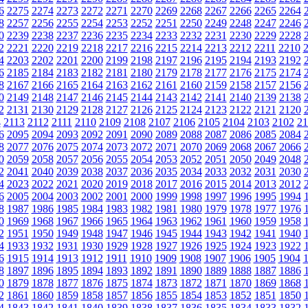
6
2275
2274
2273
2272
2271
2270
2269
2268
2267
2266
2265
2264
8
2257
2256
2255
2254
2253
2252
2251
2250
2249
2248
2247
2246
0
2239
2238
2237
2236
2235
2234
2233
2232
2231
2230
2229
2228
2
2221
2220
2219
2218
2217
2216
2215
2214
2213
2212
2211
2210
4
2203
2202
2201
2200
2199
2198
2197
2196
2195
2194
2193
2192
6
2185
2184
2183
2182
2181
2180
2179
2178
2177
2176
2175
2174
8
2167
2166
2165
2164
2163
2162
2161
2160
2159
2158
2157
2156
0
2149
2148
2147
2146
2145
2144
2143
2142
2141
2140
2139
2138
2
2131
2130
2129
2128
2127
2126
2125
2124
2123
2122
2121
2120
4
2113
2112
2111
2110
2109
2108
2107
2106
2105
2104
2103
2102
21
6
2095
2094
2093
2092
2091
2090
2089
2088
2087
2086
2085
2084
8
2077
2076
2075
2074
2073
2072
2071
2070
2069
2068
2067
2066
0
2059
2058
2057
2056
2055
2054
2053
2052
2051
2050
2049
2048
2
2041
2040
2039
2038
2037
2036
2035
2034
2033
2032
2031
2030
4
2023
2022
2021
2020
2019
2018
2017
2016
2015
2014
2013
2012
6
2005
2004
2003
2002
2001
2000
1999
1998
1997
1996
1995
1994
8
1987
1986
1985
1984
1983
1982
1981
1980
1979
1978
1977
1976
0
1969
1968
1967
1966
1965
1964
1963
1962
1961
1960
1959
1958
2
1951
1950
1949
1948
1947
1946
1945
1944
1943
1942
1941
1940
4
1933
1932
1931
1930
1929
1928
1927
1926
1925
1924
1923
1922
6
1915
1914
1913
1912
1911
1910
1909
1908
1907
1906
1905
1904
8
1897
1896
1895
1894
1893
1892
1891
1890
1889
1888
1887
1886
0
1879
1878
1877
1876
1875
1874
1873
1872
1871
1870
1869
1868
2
1861
1860
1859
1858
1857
1856
1855
1854
1853
1852
1851
1850
4
1843
1842
1841
1840
1839
1838
1837
1836
1835
1834
1833
1832