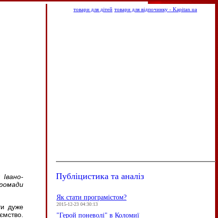
б
товари для дітей
товари для відпочинку - Kapitan.ua
Публіцистика та аналіз
 Івано-
громади
Як стати програмістом?
2015-12-23 04:30:13
ти дуже
ємство.
"Герой поневолі" в Коломиї