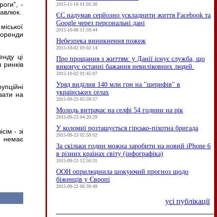
оги”, -
2015-11-16 01:05:30
Павлюк.
ЄC надумав серйозно ускладнити життя Facebook та
Google через персональні дані
міської
2015-10-06 11:59:44
 оренди
Небезпека виникнення пожеж
2015-10-02 03:02:14
енду ці
Про прощання з життям: у Данії існує служба, що
 ринків
виконує останні бажання невиліковних людей.
2015-10-02 01:45:07
Уряд виділив 140 млн грн на "шерифів" в
упційні
українських селах
вати на
2015-09-23 05:59:57
Молодь витрачає на селфі 54 години на рік
2015-09-23 04:20:29
У коломиї розташується гірсько-піхотна бригада
сім - зі
2015-09-23 02:50:02
і немає
За скільки годин можна заробити на новий iPhone 6
в різних країнах світу (інфографіка)
2015-09-23 12:50:31
ООН оприлюднила шокуючий прогноз щодо
біженців у Європі
2015-09-22 06:39:49
усі публікації