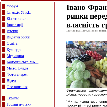
Івано-Франк
Форум
Єпархія УГКЦ
ринки пере
Бізнес каталог
власність 
Інвестиції
Історія
Коломия ВЕБ Портал | Новини та події 
Видатні особи
Освіта
Культура
Медицина
Коломийське МБТІ
Місто. Влада
Фотогалерея
Відео
Оголошення
Франківська, закликают
міста, передає кореспо
Туризм
“
Ми написали звернення 
Горящі путівки
просту річ – всі ринки 