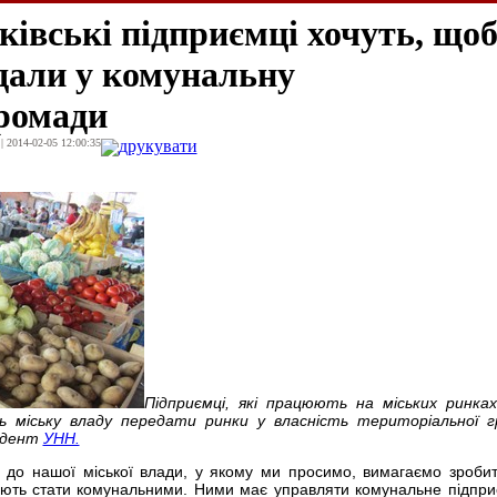
івські підприємці хочуть, що
дали у комунальну
громади
| 2014-02-05 12:00:35
друкувати
Підприємці, які працюють на міських ринках
ь міську владу передати ринки у власність територіальної 
ндент
УНН.
до нашої міської влади, у якому ми просимо, вимагаємо зроби
мають стати комунальними. Ними має управляти комунальне підпри