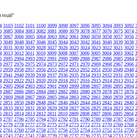
 події"
4
3103
3102
3101
3100
3099
3098
3097
3096
3095
3094
3093
3092
6
3085
3084
3083
3082
3081
3080
3079
3078
3077
3076
3075
3074
8
3067
3066
3065
3064
3063
3062
3061
3060
3059
3058
3057
3056
0
3049
3048
3047
3046
3045
3044
3043
3042
3041
3040
3039
3038
2
3031
3030
3029
3028
3027
3026
3025
3024
3023
3022
3021
3020
4
3013
3012
3011
3010
3009
3008
3007
3006
3005
3004
3003
3002
6
2995
2994
2993
2992
2991
2990
2989
2988
2987
2986
2985
2984
8
2977
2976
2975
2974
2973
2972
2971
2970
2969
2968
2967
2966
0
2959
2958
2957
2956
2955
2954
2953
2952
2951
2950
2949
2948
2
2941
2940
2939
2938
2937
2936
2935
2934
2933
2932
2931
2930
4
2923
2922
2921
2920
2919
2918
2917
2916
2915
2914
2913
2912
6
2905
2904
2903
2902
2901
2900
2899
2898
2897
2896
2895
2894
8
2887
2886
2885
2884
2883
2882
2881
2880
2879
2878
2877
2876
0
2869
2868
2867
2866
2865
2864
2863
2862
2861
2860
2859
2858
2
2851
2850
2849
2848
2847
2846
2845
2844
2843
2842
2841
2840
4
2833
2832
2831
2830
2829
2828
2827
2826
2825
2824
2823
2822
6
2815
2814
2813
2812
2811
2810
2809
2808
2807
2806
2805
2804
8
2797
2796
2795
2794
2793
2792
2791
2790
2789
2788
2787
2786
0
2779
2778
2777
2776
2775
2774
2773
2772
2771
2770
2769
2768
2
2761
2760
2759
2758
2757
2756
2755
2754
2753
2752
2751
2750
4
2743
2742
2741
2740
2739
2738
2737
2736
2735
2734
2733
2732