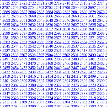
6
2725
2724
2723
2722
2721
2720
2719
2718
2717
2716
2715
2714
8
2707
2706
2705
2704
2703
2702
2701
2700
2699
2698
2697
2696
0
2689
2688
2687
2686
2685
2684
2683
2682
2681
2680
2679
2678
2
2671
2670
2669
2668
2667
2666
2665
2664
2663
2662
2661
2660
4
2653
2652
2651
2650
2649
2648
2647
2646
2645
2644
2643
2642
6
2635
2634
2633
2632
2631
2630
2629
2628
2627
2626
2625
2624
8
2617
2616
2615
2614
2613
2612
2611
2610
2609
2608
2607
2606
0
2599
2598
2597
2596
2595
2594
2593
2592
2591
2590
2589
2588
2
2581
2580
2579
2578
2577
2576
2575
2574
2573
2572
2571
2570
4
2563
2562
2561
2560
2559
2558
2557
2556
2555
2554
2553
2552
6
2545
2544
2543
2542
2541
2540
2539
2538
2537
2536
2535
2534
8
2527
2526
2525
2524
2523
2522
2521
2520
2519
2518
2517
2516
0
2509
2508
2507
2506
2505
2504
2503
2502
2501
2500
2499
2498
2
2491
2490
2489
2488
2487
2486
2485
2484
2483
2482
2481
2480
4
2473
2472
2471
2470
2469
2468
2467
2466
2465
2464
2463
2462
6
2455
2454
2453
2452
2451
2450
2449
2448
2447
2446
2445
2444
8
2437
2436
2435
2434
2433
2432
2431
2430
2429
2428
2427
2426
0
2419
2418
2417
2416
2415
2414
2413
2412
2411
2410
2409
2408
2
2401
2400
2399
2398
2397
2396
2395
2394
2393
2392
2391
2390
4
2383
2382
2381
2380
2379
2378
2377
2376
2375
2374
2373
2372
6
2365
2364
2363
2362
2361
2360
2359
2358
2357
2356
2355
2354
8
2347
2346
2345
2344
2343
2342
2341
2340
2339
2338
2337
2336
0
2329
2328
2327
2326
2325
2324
2323
2322
2321
2320
2319
2318
2
2311
2310
2309
2308
2307
2306
2305
2304
2303
2302
2301
2300
4
2293
2292
2291
2290
2289
2288
2287
2286
2285
2284
2283
2282