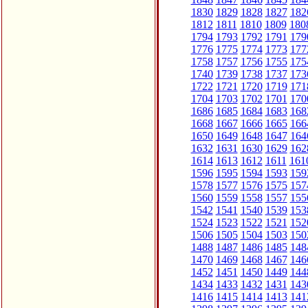
1830
1829
1828
1827
182
1812
1811
1810
1809
180
1794
1793
1792
1791
179
1776
1775
1774
1773
177
1758
1757
1756
1755
175
1740
1739
1738
1737
173
1722
1721
1720
1719
171
1704
1703
1702
1701
170
1686
1685
1684
1683
168
1668
1667
1666
1665
166
1650
1649
1648
1647
164
1632
1631
1630
1629
162
1614
1613
1612
1611
161
1596
1595
1594
1593
159
1578
1577
1576
1575
157
1560
1559
1558
1557
155
1542
1541
1540
1539
153
1524
1523
1522
1521
152
1506
1505
1504
1503
150
1488
1487
1486
1485
148
1470
1469
1468
1467
146
1452
1451
1450
1449
144
1434
1433
1432
1431
143
1416
1415
1414
1413
141