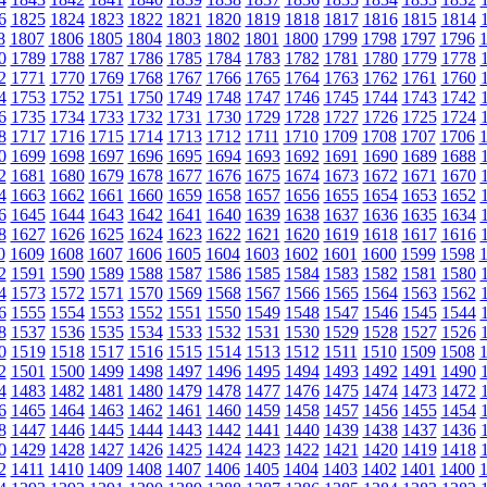
6
1825
1824
1823
1822
1821
1820
1819
1818
1817
1816
1815
1814
8
1807
1806
1805
1804
1803
1802
1801
1800
1799
1798
1797
1796
0
1789
1788
1787
1786
1785
1784
1783
1782
1781
1780
1779
1778
2
1771
1770
1769
1768
1767
1766
1765
1764
1763
1762
1761
1760
4
1753
1752
1751
1750
1749
1748
1747
1746
1745
1744
1743
1742
6
1735
1734
1733
1732
1731
1730
1729
1728
1727
1726
1725
1724
8
1717
1716
1715
1714
1713
1712
1711
1710
1709
1708
1707
1706
0
1699
1698
1697
1696
1695
1694
1693
1692
1691
1690
1689
1688
2
1681
1680
1679
1678
1677
1676
1675
1674
1673
1672
1671
1670
4
1663
1662
1661
1660
1659
1658
1657
1656
1655
1654
1653
1652
6
1645
1644
1643
1642
1641
1640
1639
1638
1637
1636
1635
1634
8
1627
1626
1625
1624
1623
1622
1621
1620
1619
1618
1617
1616
0
1609
1608
1607
1606
1605
1604
1603
1602
1601
1600
1599
1598
2
1591
1590
1589
1588
1587
1586
1585
1584
1583
1582
1581
1580
4
1573
1572
1571
1570
1569
1568
1567
1566
1565
1564
1563
1562
6
1555
1554
1553
1552
1551
1550
1549
1548
1547
1546
1545
1544
8
1537
1536
1535
1534
1533
1532
1531
1530
1529
1528
1527
1526
0
1519
1518
1517
1516
1515
1514
1513
1512
1511
1510
1509
1508
2
1501
1500
1499
1498
1497
1496
1495
1494
1493
1492
1491
1490
4
1483
1482
1481
1480
1479
1478
1477
1476
1475
1474
1473
1472
6
1465
1464
1463
1462
1461
1460
1459
1458
1457
1456
1455
1454
8
1447
1446
1445
1444
1443
1442
1441
1440
1439
1438
1437
1436
0
1429
1428
1427
1426
1425
1424
1423
1422
1421
1420
1419
1418
2
1411
1410
1409
1408
1407
1406
1405
1404
1403
1402
1401
1400