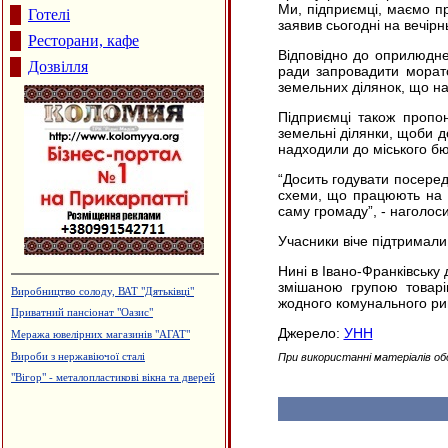
Ми, підприємці, маємо пр
Готелі
заявив сьогодні на вечір
Ресторани, кафе
Відповідно до оприлюднен
Дозвілля
ради запровадити морат
земельних ділянок, що нал
Підприємці також пропо
земельні ділянки, щоби д
надходили до міського бю
“
Досить годувати посеред
схеми, що працюють на в
саму громаду”, - наголос
Учасники віче підтримали
Нині в Івано-Франківську д
змішаною групою товарі
Виробництво солоду, ВАТ "Дятьківці"
жодного комунального ри
Приватний пансіонат "Оазис"
Джерело:
УНН
Меража ювелірних магазинів "АГАТ"
Вироби з нержавіючої сталі
При використанні матеріалів об
"Вігор" - металопластикові вікна та дверей