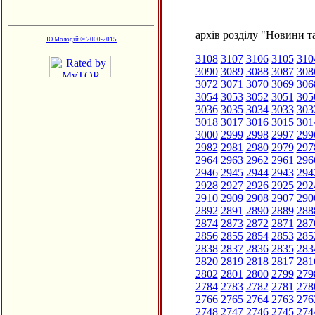
архів розділу "Новини та
Ю.Молодій © 2000-2015
3108
3107
3106
3105
310
3090
3089
3088
3087
308
3072
3071
3070
3069
306
3054
3053
3052
3051
305
3036
3035
3034
3033
303
3018
3017
3016
3015
301
3000
2999
2998
2997
299
2982
2981
2980
2979
297
2964
2963
2962
2961
296
2946
2945
2944
2943
294
2928
2927
2926
2925
292
2910
2909
2908
2907
290
2892
2891
2890
2889
288
2874
2873
2872
2871
287
2856
2855
2854
2853
285
2838
2837
2836
2835
283
2820
2819
2818
2817
281
2802
2801
2800
2799
279
2784
2783
2782
2781
278
2766
2765
2764
2763
276
2748
2747
2746
2745
274