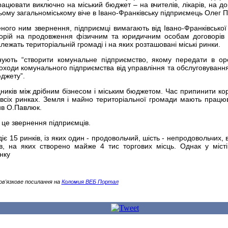
ацювати виключно на міський бюджет – на вчителів, лікарів, на дор
ньому загальноміському віче в Івано-Франківську підприємець Олег 
ого ним звернення, підприємці вимагають від Івано-Франківської 
орій на продовження фізичним та юридичним особам договорів
ежать територіальній громаді і на яких розташовані міські ринки.
нують “створити комунальне підприємство, якому передати в ор
оходи комунального підприємства від управління та обслуговування
джету”.
ників між дрібним бізнесом і міським бюджетом. Час припинити кор
сіх ринках. Земля і майно територіальної громади мають працю
ив О.Павлюк.
 це звернення підприємців.
іє 15 ринків, із яких один - продовольчий, шість - непродовольчих, ві
в, на яких створено майже 4 тис торгових місць. Однак у міст
нку
ов'язкове посилання на
Коломия ВЕБ Портал