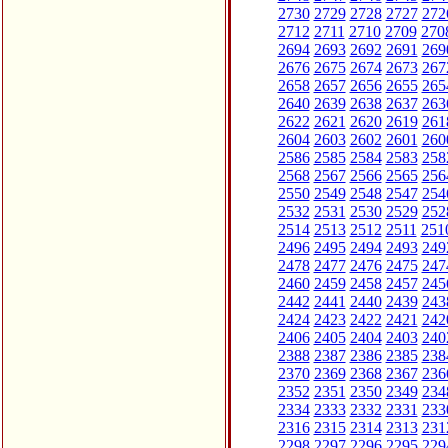
2730
2729
2728
2727
272
2712
2711
2710
2709
270
2694
2693
2692
2691
269
2676
2675
2674
2673
267
2658
2657
2656
2655
265
2640
2639
2638
2637
263
2622
2621
2620
2619
261
2604
2603
2602
2601
260
2586
2585
2584
2583
258
2568
2567
2566
2565
256
2550
2549
2548
2547
254
2532
2531
2530
2529
252
2514
2513
2512
2511
251
2496
2495
2494
2493
249
2478
2477
2476
2475
247
2460
2459
2458
2457
245
2442
2441
2440
2439
243
2424
2423
2422
2421
242
2406
2405
2404
2403
240
2388
2387
2386
2385
238
2370
2369
2368
2367
236
2352
2351
2350
2349
234
2334
2333
2332
2331
233
2316
2315
2314
2313
231
2298
2297
2296
2295
229