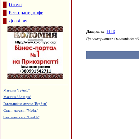
Готелі
Ресторани, кафе
Дозвілля
Джерело:
НТК
При використанні матеріалів об
Магазин "ГрАвіс"
Магазин "Алладін"
Готельний комплекс "Вербіж"
Салон-магазин "Меблі"
Салон-магазин "TianDe"