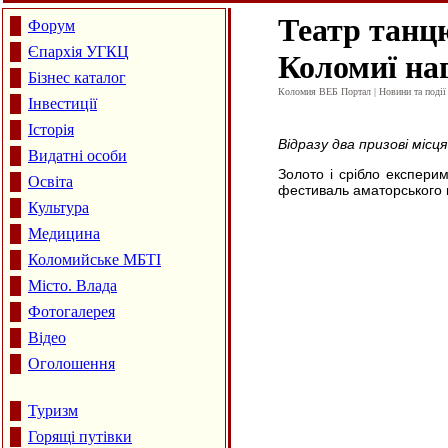
Театр танц
Форум
Єпархія УГКЦ
Коломиї на
Бізнес каталог
Коломия ВЕБ Портал | Новини та події 
Інвестиції
Історія
Відразу два призові міс
Видатні особи
Золото і срібло експери
Освіта
фестиваль аматорського м
Культура
Медицина
Коломийське МБТІ
Місто. Влада
Фотогалерея
Відео
Оголошення
Туризм
Горящі путівки