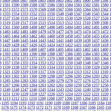
0
1609
1608
1607
1606
1605
1604
1603
1602
1601
1600
1599
1598
2
1591
1590
1589
1588
1587
1586
1585
1584
1583
1582
1581
1580
4
1573
1572
1571
1570
1569
1568
1567
1566
1565
1564
1563
1562
6
1555
1554
1553
1552
1551
1550
1549
1548
1547
1546
1545
1544
8
1537
1536
1535
1534
1533
1532
1531
1530
1529
1528
1527
1526
0
1519
1518
1517
1516
1515
1514
1513
1512
1511
1510
1509
1508
2
1501
1500
1499
1498
1497
1496
1495
1494
1493
1492
1491
1490
4
1483
1482
1481
1480
1479
1478
1477
1476
1475
1474
1473
1472
6
1465
1464
1463
1462
1461
1460
1459
1458
1457
1456
1455
1454
8
1447
1446
1445
1444
1443
1442
1441
1440
1439
1438
1437
1436
0
1429
1428
1427
1426
1425
1424
1423
1422
1421
1420
1419
1418
2
1411
1410
1409
1408
1407
1406
1405
1404
1403
1402
1401
1400
4
1393
1392
1391
1390
1389
1388
1387
1386
1385
1384
1383
1382
6
1375
1374
1373
1372
1371
1370
1369
1368
1367
1366
1365
1364
8
1357
1356
1355
1354
1353
1352
1351
1350
1349
1348
1347
1346
0
1339
1338
1337
1336
1335
1334
1333
1332
1331
1330
1329
1328
2
1321
1320
1319
1318
1317
1316
1315
1314
1313
1312
1311
1310
4
1303
1302
1301
1300
1299
1298
1297
1296
1295
1294
1293
1292
6
1285
1284
1283
1282
1281
1280
1279
1278
1277
1276
1275
1274
8
1267
1266
1265
1264
1263
1262
1261
1260
1259
1258
1257
1256
0
1249
1248
1247
1246
1245
1244
1243
1242
1241
1240
1239
1238
2
1231
1230
1229
1228
1227
1226
1225
1224
1223
1222
1221
1220
4
1213
1212
1211
1210
1209
1208
1207
1206
1205
1204
1203
1202
6
1195
1194
1193
1192
1191
1190
1189
1188
1187
1186
1185
1184
11
7
1176
1175
1174
1173
1172
1171
1170
1169
1168
1167
1166
1165
116