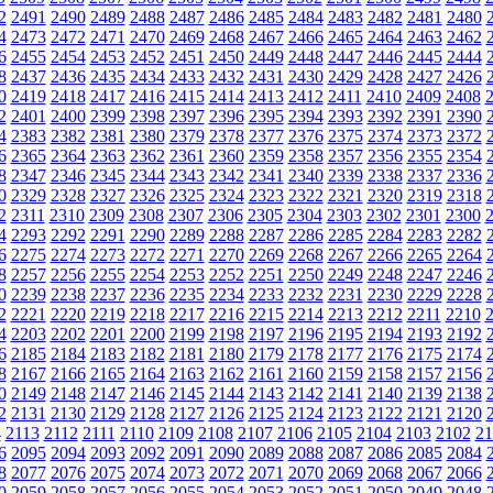
2
2491
2490
2489
2488
2487
2486
2485
2484
2483
2482
2481
2480
4
2473
2472
2471
2470
2469
2468
2467
2466
2465
2464
2463
2462
6
2455
2454
2453
2452
2451
2450
2449
2448
2447
2446
2445
2444
8
2437
2436
2435
2434
2433
2432
2431
2430
2429
2428
2427
2426
0
2419
2418
2417
2416
2415
2414
2413
2412
2411
2410
2409
2408
2
2401
2400
2399
2398
2397
2396
2395
2394
2393
2392
2391
2390
4
2383
2382
2381
2380
2379
2378
2377
2376
2375
2374
2373
2372
6
2365
2364
2363
2362
2361
2360
2359
2358
2357
2356
2355
2354
8
2347
2346
2345
2344
2343
2342
2341
2340
2339
2338
2337
2336
0
2329
2328
2327
2326
2325
2324
2323
2322
2321
2320
2319
2318
2
2311
2310
2309
2308
2307
2306
2305
2304
2303
2302
2301
2300
4
2293
2292
2291
2290
2289
2288
2287
2286
2285
2284
2283
2282
6
2275
2274
2273
2272
2271
2270
2269
2268
2267
2266
2265
2264
8
2257
2256
2255
2254
2253
2252
2251
2250
2249
2248
2247
2246
0
2239
2238
2237
2236
2235
2234
2233
2232
2231
2230
2229
2228
2
2221
2220
2219
2218
2217
2216
2215
2214
2213
2212
2211
2210
4
2203
2202
2201
2200
2199
2198
2197
2196
2195
2194
2193
2192
6
2185
2184
2183
2182
2181
2180
2179
2178
2177
2176
2175
2174
8
2167
2166
2165
2164
2163
2162
2161
2160
2159
2158
2157
2156
0
2149
2148
2147
2146
2145
2144
2143
2142
2141
2140
2139
2138
2
2131
2130
2129
2128
2127
2126
2125
2124
2123
2122
2121
2120
4
2113
2112
2111
2110
2109
2108
2107
2106
2105
2104
2103
2102
21
6
2095
2094
2093
2092
2091
2090
2089
2088
2087
2086
2085
2084
8
2077
2076
2075
2074
2073
2072
2071
2070
2069
2068
2067
2066
0
2059
2058
2057
2056
2055
2054
2053
2052
2051
2050
2049
2048