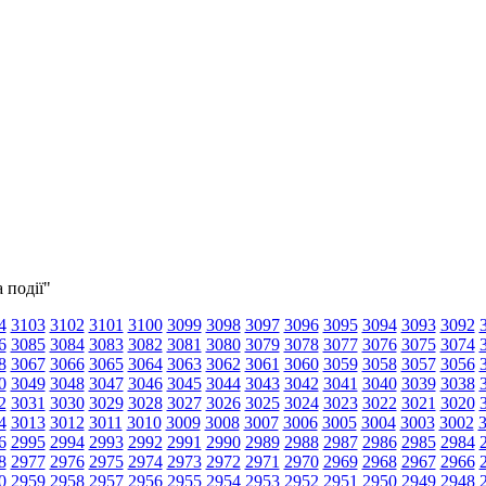
 події"
4
3103
3102
3101
3100
3099
3098
3097
3096
3095
3094
3093
3092
6
3085
3084
3083
3082
3081
3080
3079
3078
3077
3076
3075
3074
8
3067
3066
3065
3064
3063
3062
3061
3060
3059
3058
3057
3056
0
3049
3048
3047
3046
3045
3044
3043
3042
3041
3040
3039
3038
2
3031
3030
3029
3028
3027
3026
3025
3024
3023
3022
3021
3020
4
3013
3012
3011
3010
3009
3008
3007
3006
3005
3004
3003
3002
6
2995
2994
2993
2992
2991
2990
2989
2988
2987
2986
2985
2984
8
2977
2976
2975
2974
2973
2972
2971
2970
2969
2968
2967
2966
0
2959
2958
2957
2956
2955
2954
2953
2952
2951
2950
2949
2948