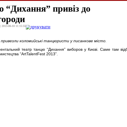
ю “Дихання” привіз до
городи
| 2013-06-10 11:15:55
друкувати
ця привезли коломийські танцюристи у писанкове місто.
ментальний театр танцю “Дихання” виборов у Києві. Саме там від
истецтва “ArtTalentFest 2013”.