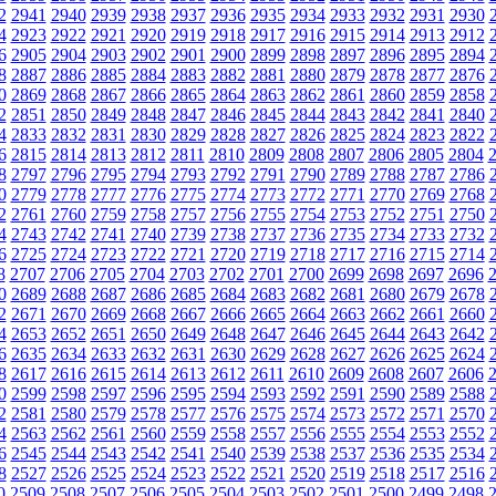
2
2941
2940
2939
2938
2937
2936
2935
2934
2933
2932
2931
2930
4
2923
2922
2921
2920
2919
2918
2917
2916
2915
2914
2913
2912
6
2905
2904
2903
2902
2901
2900
2899
2898
2897
2896
2895
2894
8
2887
2886
2885
2884
2883
2882
2881
2880
2879
2878
2877
2876
0
2869
2868
2867
2866
2865
2864
2863
2862
2861
2860
2859
2858
2
2851
2850
2849
2848
2847
2846
2845
2844
2843
2842
2841
2840
4
2833
2832
2831
2830
2829
2828
2827
2826
2825
2824
2823
2822
6
2815
2814
2813
2812
2811
2810
2809
2808
2807
2806
2805
2804
8
2797
2796
2795
2794
2793
2792
2791
2790
2789
2788
2787
2786
0
2779
2778
2777
2776
2775
2774
2773
2772
2771
2770
2769
2768
2
2761
2760
2759
2758
2757
2756
2755
2754
2753
2752
2751
2750
4
2743
2742
2741
2740
2739
2738
2737
2736
2735
2734
2733
2732
6
2725
2724
2723
2722
2721
2720
2719
2718
2717
2716
2715
2714
8
2707
2706
2705
2704
2703
2702
2701
2700
2699
2698
2697
2696
0
2689
2688
2687
2686
2685
2684
2683
2682
2681
2680
2679
2678
2
2671
2670
2669
2668
2667
2666
2665
2664
2663
2662
2661
2660
4
2653
2652
2651
2650
2649
2648
2647
2646
2645
2644
2643
2642
6
2635
2634
2633
2632
2631
2630
2629
2628
2627
2626
2625
2624
8
2617
2616
2615
2614
2613
2612
2611
2610
2609
2608
2607
2606
0
2599
2598
2597
2596
2595
2594
2593
2592
2591
2590
2589
2588
2
2581
2580
2579
2578
2577
2576
2575
2574
2573
2572
2571
2570
4
2563
2562
2561
2560
2559
2558
2557
2556
2555
2554
2553
2552
6
2545
2544
2543
2542
2541
2540
2539
2538
2537
2536
2535
2534
8
2527
2526
2525
2524
2523
2522
2521
2520
2519
2518
2517
2516
0
2509
2508
2507
2506
2505
2504
2503
2502
2501
2500
2499
2498