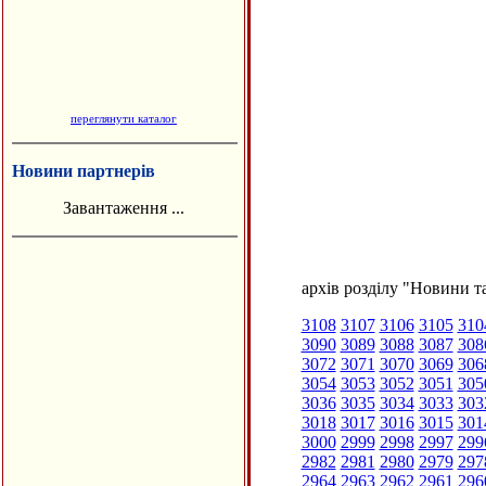
переглянути каталог
Новини партнерів
Завантаження ...
архів розділу "Новини та
3108
3107
3106
3105
310
3090
3089
3088
3087
308
3072
3071
3070
3069
306
3054
3053
3052
3051
305
3036
3035
3034
3033
303
3018
3017
3016
3015
301
3000
2999
2998
2997
299
2982
2981
2980
2979
297
2964
2963
2962
2961
296