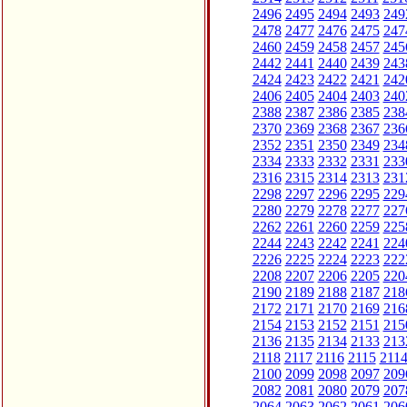
2496
2495
2494
2493
249
2478
2477
2476
2475
247
2460
2459
2458
2457
245
2442
2441
2440
2439
243
2424
2423
2422
2421
242
2406
2405
2404
2403
240
2388
2387
2386
2385
238
2370
2369
2368
2367
236
2352
2351
2350
2349
234
2334
2333
2332
2331
233
2316
2315
2314
2313
231
2298
2297
2296
2295
229
2280
2279
2278
2277
227
2262
2261
2260
2259
225
2244
2243
2242
2241
224
2226
2225
2224
2223
222
2208
2207
2206
2205
220
2190
2189
2188
2187
218
2172
2171
2170
2169
216
2154
2153
2152
2151
215
2136
2135
2134
2133
213
2118
2117
2116
2115
211
2100
2099
2098
2097
209
2082
2081
2080
2079
207
2064
2063
2062
2061
206