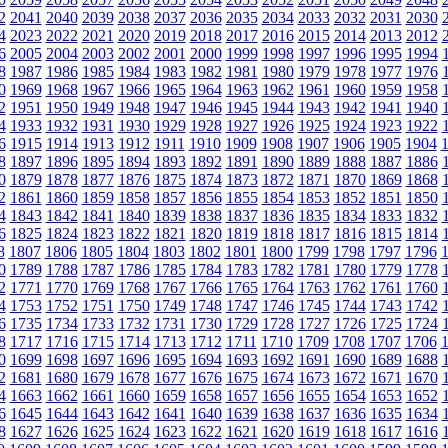
2
2041
2040
2039
2038
2037
2036
2035
2034
2033
2032
2031
2030
4
2023
2022
2021
2020
2019
2018
2017
2016
2015
2014
2013
2012
6
2005
2004
2003
2002
2001
2000
1999
1998
1997
1996
1995
1994
8
1987
1986
1985
1984
1983
1982
1981
1980
1979
1978
1977
1976
0
1969
1968
1967
1966
1965
1964
1963
1962
1961
1960
1959
1958
2
1951
1950
1949
1948
1947
1946
1945
1944
1943
1942
1941
1940
4
1933
1932
1931
1930
1929
1928
1927
1926
1925
1924
1923
1922
6
1915
1914
1913
1912
1911
1910
1909
1908
1907
1906
1905
1904
8
1897
1896
1895
1894
1893
1892
1891
1890
1889
1888
1887
1886
0
1879
1878
1877
1876
1875
1874
1873
1872
1871
1870
1869
1868
2
1861
1860
1859
1858
1857
1856
1855
1854
1853
1852
1851
1850
4
1843
1842
1841
1840
1839
1838
1837
1836
1835
1834
1833
1832
6
1825
1824
1823
1822
1821
1820
1819
1818
1817
1816
1815
1814
8
1807
1806
1805
1804
1803
1802
1801
1800
1799
1798
1797
1796
0
1789
1788
1787
1786
1785
1784
1783
1782
1781
1780
1779
1778
2
1771
1770
1769
1768
1767
1766
1765
1764
1763
1762
1761
1760
4
1753
1752
1751
1750
1749
1748
1747
1746
1745
1744
1743
1742
6
1735
1734
1733
1732
1731
1730
1729
1728
1727
1726
1725
1724
8
1717
1716
1715
1714
1713
1712
1711
1710
1709
1708
1707
1706
0
1699
1698
1697
1696
1695
1694
1693
1692
1691
1690
1689
1688
2
1681
1680
1679
1678
1677
1676
1675
1674
1673
1672
1671
1670
4
1663
1662
1661
1660
1659
1658
1657
1656
1655
1654
1653
1652
6
1645
1644
1643
1642
1641
1640
1639
1638
1637
1636
1635
1634
8
1627
1626
1625
1624
1623
1622
1621
1620
1619
1618
1617
1616