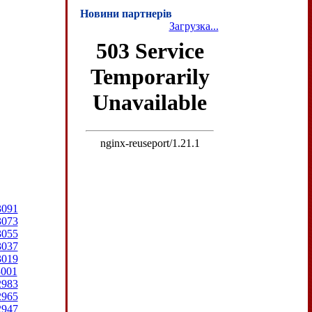
Новини партнерів
Загрузка...
3091
3073
3055
3037
3019
3001
2983
2965
2947