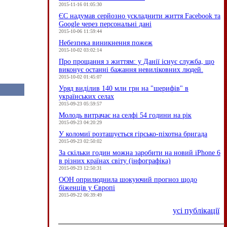
2015-11-16 01:05:30
ЄC надумав серйозно ускладнити життя Facebook та
Google через персональні дані
2015-10-06 11:59:44
Небезпека виникнення пожеж
2015-10-02 03:02:14
Про прощання з життям: у Данії існує служба, що
виконує останні бажання невиліковних людей.
2015-10-02 01:45:07
Уряд виділив 140 млн грн на "шерифів" в
українських селах
2015-09-23 05:59:57
Молодь витрачає на селфі 54 години на рік
2015-09-23 04:20:29
У коломиї розташується гірсько-піхотна бригада
2015-09-23 02:50:02
За скільки годин можна заробити на новий iPhone 6
в різних країнах світу (інфографіка)
2015-09-23 12:50:31
ООН оприлюднила шокуючий прогноз щодо
біженців у Європі
2015-09-22 06:39:49
усі публікації