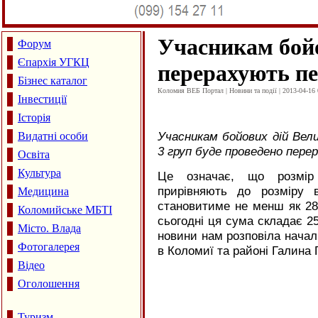
Учасникам бойо
Форум
Єпархія УГКЦ
перерахують пе
Бізнес каталог
Коломия ВЕБ Портал | Новини та події | 2013-04-16 
Інвестиції
Історія
Учасникам бойових дій Велик
Видатні особи
3 груп буде проведено перер
Освіта
Культура
Це означає, що розмір 
прирівняють до розміру в
Медицина
становитиме не менш як 28
Коломийське МБТІ
сьогодні ця сума складає 25
Місто. Влада
новини нам розповіла начал
Фотогалерея
в Коломиї та районі Галина 
Відео
Оголошення
Туризм