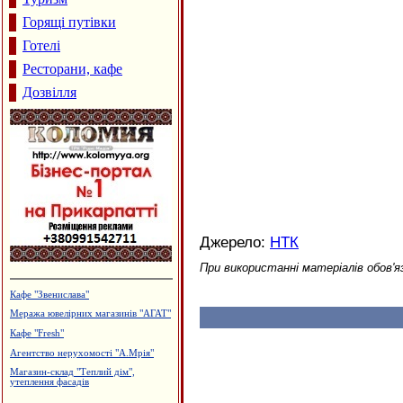
Горящі путівки
Готелі
Ресторани, кафе
Дозвілля
Джерело:
НТК
При використанні матеріалів обов'я
Меблева фабрика "ТТТ"
Утеплення та оздоблення будинків.
Фірма "FTS"
Готельно-ресторанний комплекс
"Беркут"
Гуртовня канцтоварів
"Вігор" - металопластикові вікна та
дверей