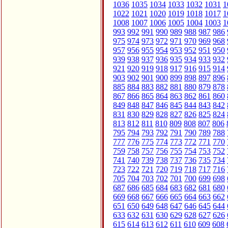
1036
1035
1034
1033
1032
1031
1
1022
1021
1020
1019
1018
1017
1
1008
1007
1006
1005
1004
1003
1
993
992
991
990
989
988
987
986
975
974
973
972
971
970
969
968
957
956
955
954
953
952
951
950
939
938
937
936
935
934
933
932
921
920
919
918
917
916
915
914
903
902
901
900
899
898
897
896
885
884
883
882
881
880
879
878
867
866
865
864
863
862
861
860
849
848
847
846
845
844
843
842
831
830
829
828
827
826
825
824
813
812
811
810
809
808
807
806
795
794
793
792
791
790
789
788
777
776
775
774
773
772
771
770
759
758
757
756
755
754
753
752
741
740
739
738
737
736
735
734
723
722
721
720
719
718
717
716
705
704
703
702
701
700
699
698
687
686
685
684
683
682
681
680
669
668
667
666
665
664
663
662
651
650
649
648
647
646
645
644
633
632
631
630
629
628
627
626
615
614
613
612
611
610
609
608