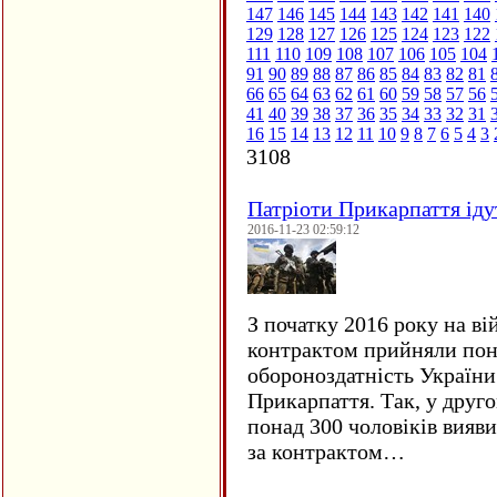
147
146
145
144
143
142
141
140
129
128
127
126
125
124
123
122
111
110
109
108
107
106
105
104
91
90
89
88
87
86
85
84
83
82
81
66
65
64
63
62
61
60
59
58
57
56
41
40
39
38
37
36
35
34
33
32
31
16
15
14
13
12
11
10
9
8
7
6
5
4
3
3108
Патріоти Прикарпаття іду
2016-11-23 02:59:12
З початку 2016 року на ві
контрактом прийняли понад
обороноздатність України 
Прикарпаття. Так, у друго
понад 300 чоловіків вияв
за контрактом…