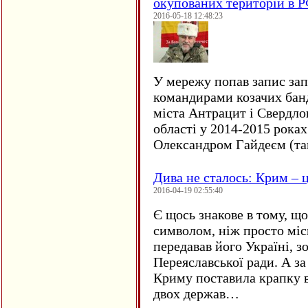
окупованих територій в 
2016-05-18 12:48:23
У мережу попав запис за
командирами козачих бан
міста Антрацит і Свердло
області у 2014-2015 рока
Олександром Гайдеєм (та
Дива не сталось: Крим – ц
2016-04-19 02:55:40
Є щось знакове в тому, що
символом, ніж просто мі
передавав його Україні, з
Переяславської ради. А за
Криму поставила крапку в
двох держав…