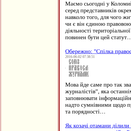
Маємо сьогодні у Коломи
серед представників окре
навколо того, для чого жи
чи є він єдиною правовою
діяльності територіально
повинен бути цей статут
Обережно: "Спілка право
2016-06-02 07:38:51
Мова йде саме про так зв
журналістів”, яка останні
заповнювати інформаційн
надто сумнівними щодо пр
та порядності…
Як козачі отамани ділили 