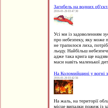
Загибель на водних об'єкт
2016-01-26 03:47:30
Усі ми із задоволенням зу
про небезпеку, яку може 
не трапилося лиха, потрі
льоду. Найбільш небезпеч
адже така крига ще надзв
маси навіть маленької д
На Коломийщині у вогні 
2016-01-26 03:42:56
На жаль, на території обл
місце випадки пожеж із з