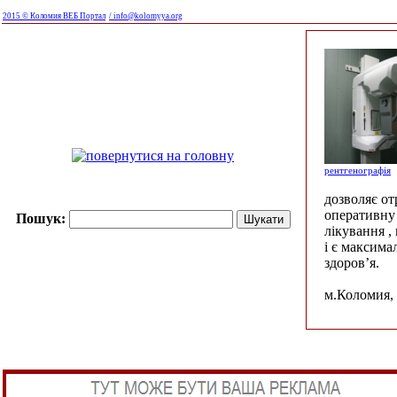
2015 © Коломия ВЕБ Портал
/ info@kolomyya.org
рентгенографія
дозволяє о
оперативну 
Пошук:
лікування ,
і є максима
здоров’я.
м.Коломия, 