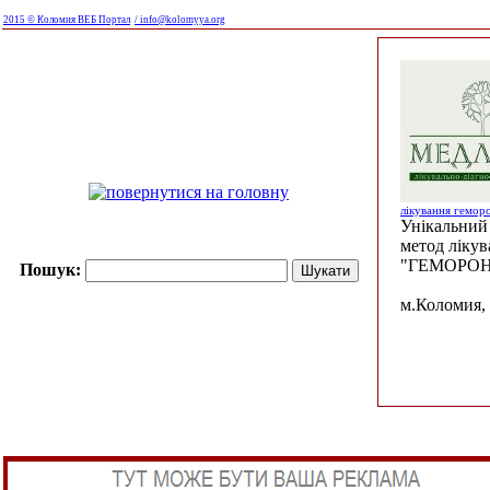
2015 © Коломия ВЕБ Портал
/ info@kolomyya.org
лікування гемор
Унікальний 
метод ліку
"ГЕМОРОН
Пошук:
м.Коломия, 