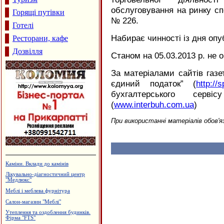
обслуговування на ринку спо
Горящі путівки
№ 226.
Готелі
Набирає чинності із дня опу
Ресторани, кафе
Дозвілля
Станом на 05.03.2013 р. не 
За матеріалами сайтів газе
єдиний податок” (
http://
бухгалтерського сервіс
(
www.interbuh.com.ua
)
При використанні матеріалів обов'я
Кафе "Fresh"
Архітектурне проектування.
Р.Думанський
Магазин "Софія" - жіночий одяг
Дзвони церковні
Виготовлення технологічного
устаткування штампів і пресформ,
ПП "Альянс"