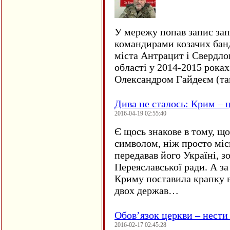
У мережу попав запис за
командирами козачих бан
міста Антрацит і Свердло
області у 2014-2015 рока
Олександром Гайдеєм (та
Дива не сталось: Крим – ц
2016-04-19 02:55:40
Є щось знакове в тому, що
символом, ніж просто мі
передавав його Україні, з
Переяславської ради. А за
Криму поставила крапку в
двох держав…
Обов’язок церкви – нести
2016-02-17 02:45:28