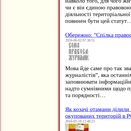
навколо того, для чого жи
чи є він єдиною правовою
діяльності територіально
повинен бути цей статут
Обережно: "Спілка право
2016-06-02 07:38:51
Мова йде саме про так зв
журналістів”, яка останні
заповнювати інформаційн
надто сумнівними щодо пр
та порядності…
Як козачі отамани ділили 
окупованих територій в 
2016-05-18 12:48:23