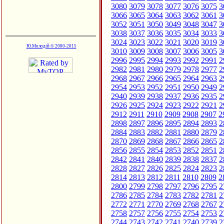
3080
3079
3078
3077
3076
3075
3
3066
3065
3064
3063
3062
3061
3
3052
3051
3050
3049
3048
3047
3
3038
3037
3036
3035
3034
3033
3
3024
3023
3022
3021
3020
3019
3
Ю.Молодій © 2000-2015
3010
3009
3008
3007
3006
3005
3
2996
2995
2994
2993
2992
2991
2
2982
2981
2980
2979
2978
2977
2
2968
2967
2966
2965
2964
2963
2
2954
2953
2952
2951
2950
2949
2
2940
2939
2938
2937
2936
2935
2
2926
2925
2924
2923
2922
2921
2
2912
2911
2910
2909
2908
2907
2
2898
2897
2896
2895
2894
2893
2
2884
2883
2882
2881
2880
2879
2
2870
2869
2868
2867
2866
2865
2
2856
2855
2854
2853
2852
2851
2
2842
2841
2840
2839
2838
2837
2
2828
2827
2826
2825
2824
2823
2
2814
2813
2812
2811
2810
2809
2
2800
2799
2798
2797
2796
2795
2
2786
2785
2784
2783
2782
2781
2
2772
2771
2770
2769
2768
2767
2
2758
2757
2756
2755
2754
2753
2
2744
2743
2742
2741
2740
2739
2