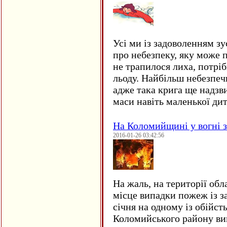
Усі ми із задоволенням зу
про небезпеку, яку може 
не трапилося лиха, потрі
льоду. Найбільш небезпеч
адже така крига ще надзв
маси навіть маленької д
На Коломийщині у вогні 
2016-01-26 03:42:56
На жаль, на території обл
місце випадки пожеж із з
січня на одному із обійст
Коломийського району ви