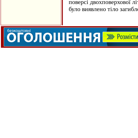
поверсі двохповерхової лі
було виявлено тіло загиб