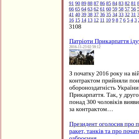
91
90
89
88
87
86
85
84
83
82
81
66
65
64
63
62
61
60
59
58
57
56
41
40
39
38
37
36
35
34
33
32
31
16
15
14
13
12
11
10
9
8
7
6
5
4
3
3108
Патріоти Прикарпаття іду
2016-11-23 02:59:12
З початку 2016 року на ві
контрактом прийняли понад
обороноздатність України 
Прикарпаття. Так, у друго
понад 300 чоловіків вияв
за контрактом…
Президент оголосив про п
ракет, танків та про поча
озброєння