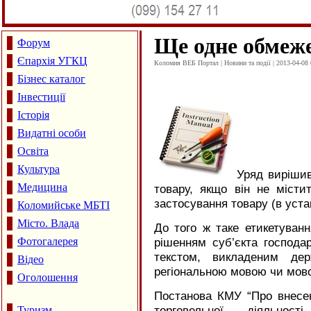
Ще одне обмеже
Форум
Єпархія УГКЦ
Коломия ВЕБ Портал | Новини та події | 2013-04-08 
Бізнес каталог
Інвестиції
Історія
Видатні особи
Освіта
Культура
Уряд вирішив
Медицина
товару, якщо він не містит
застосування товару (в уст
Коломийське МБТІ
Місто. Влада
До того ж таке етикетуванн
Фотогалерея
рішенням суб’єкта господа
текстом, викладеним де
Відео
регіональною мовою чи мов
Оголошення
Постанова КМУ “Про внесе
торговельної діяльнос
Туризм